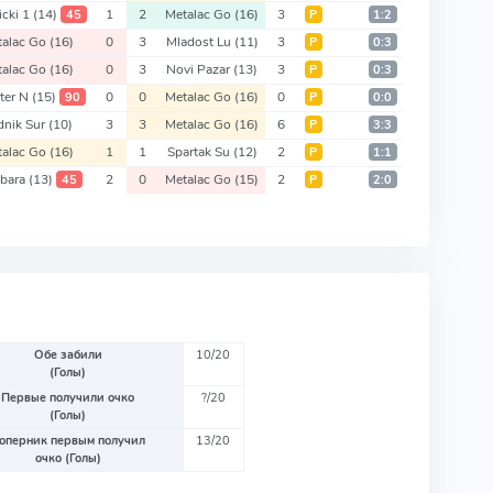
icki 1
(14)
1
2
Metalac Go
(16)
3
45
Р
1:2
talac Go
(16)
0
3
Mladost Lu
(11)
3
Р
0:3
talac Go
(16)
0
3
Novi Pazar
(13)
3
Р
0:3
eter N
(15)
0
0
Metalac Go
(16)
0
90
Р
0:0
dnik Sur
(10)
3
3
Metalac Go
(16)
6
Р
3:3
talac Go
(16)
1
1
Spartak Su
(12)
2
Р
1:1
ubara
(13)
2
0
Metalac Go
(15)
2
45
Р
2:0
Обе забили
10/20
(Голы)
Первые получили очко
?/20
(Голы)
оперник первым получил
13/20
очко (Голы)