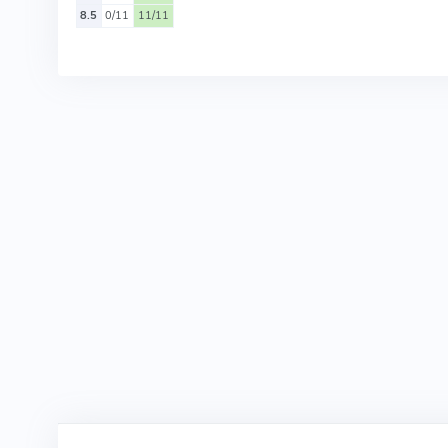
8.5
0/11
11/11