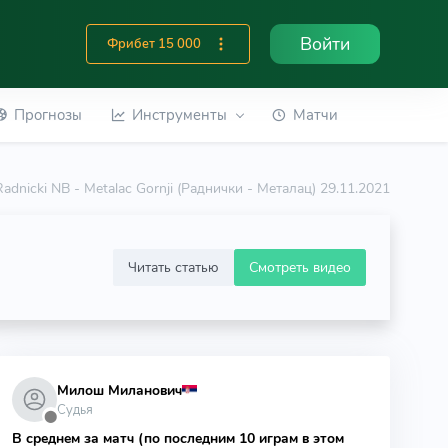
Войти
Фрибет 15 000
Прогнозы
Инструменты
Матчи
Radnicki NB - Metalac Gornji (Раднички - Металац) 29.11.2021
Читать статью
Смотреть видео
Милош Миланович
Судья
⬤
В среднем за матч (по последним 10 играм в этом