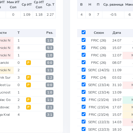
 ИТ
Мин ИТ
Ср ИТ
Ср ИТ
Ср. Т
В
Н
П
Ср. разница
Мак
п
Соп
Соп
0
1.09
1.18
2.27
4
9
7
-0.5
6
ости
Т
Рез.
Сезон
Дата
icki N
1
FRIC
(26)
24.07
1:0
icki N
8
FRIC
(26)
15.07
5:3
icki N
1
FRIC
(26)
12.07
1:0
aricki
0
FRIC
(26)
08.07
Р
0:0
icki N
2
SERC
(24/25)
11.09
1:1
ik Sur
3
FRIC
(24)
03.02
Р
1:2
ost Lu
0
SERC
(23/24)
31.10
Р
0:0
ucnost
1
SERC
(23/24)
13.09
1:0
lac Go
2
FRIC
(23/24)
19.07
Р
1:1
dovac
3
FRIC
(23/24)
17.07
Р
2:1
ga Kral
4
FRIC
(23/24)
15.07
3:1
SERC
(22/23)
14.03
SERC
(22/23)
18.10