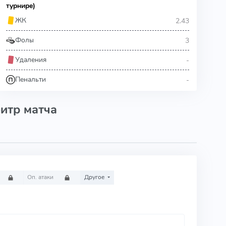
турнире)
2.43
ЖК
3
Фолы
-
Удаления
-
Пенальти
итр матча
Оп. атаки
Другое