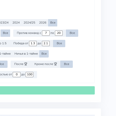
023/24
2024
2024/25
2026
Все
Все
Против команд с
по
Все
о 1.5
Победа от
до
Все
1-тайме
Ничья в 1-тайме
Все
Все
После 🏆
Кроме после 🏆
Все
Против команд со стоимостью от
до