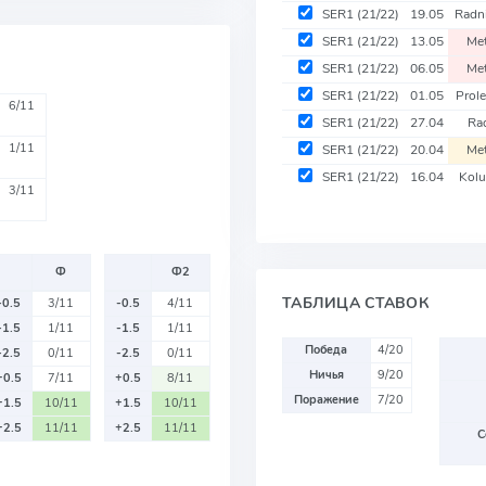
SER1
(21/22)
19.05
Radn
SER1
(21/22)
13.05
Me
SER1
(21/22)
06.05
Me
SER1
(21/22)
01.05
Prol
6/11
SER1
(21/22)
27.04
Ra
1/11
SER1
(21/22)
20.04
Me
SER1
(21/22)
16.04
Kol
3/11
Ф
Ф2
ТАБЛИЦА СТАВОК
-0.5
3/11
-0.5
4/11
-1.5
1/11
-1.5
1/11
Победа
4/20
-2.5
0/11
-2.5
0/11
Ничья
9/20
+0.5
7/11
+0.5
8/11
Поражение
7/20
+1.5
10/11
+1.5
10/11
+2.5
11/11
+2.5
11/11
С