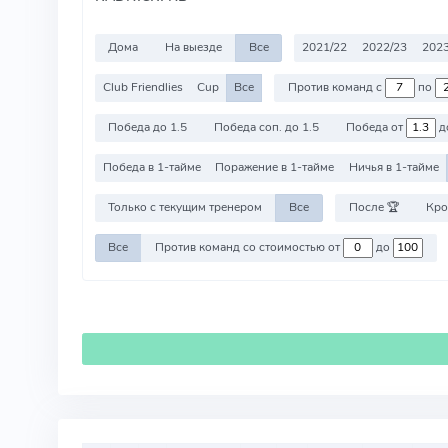
Дома
На выезде
Все
2021/22
2022/23
2023
Club Friendlies
Cup
Все
Против команд с
по
Победа до 1.5
Победа соп. до 1.5
Победа от
д
Победа в 1-тайме
Поражение в 1-тайме
Ничья в 1-тайме
Только с текущим тренером
Все
После 🏆
Кро
Все
Против команд со стоимостью от
до