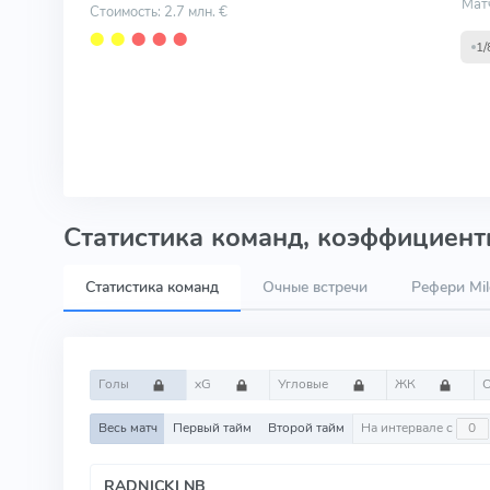
Мат
Стоимость: 2.7 млн. €
⬤
⬤
⬤
⬤
⬤
1/
Статистика команд, коэффициенты
Статистика команд
Очные встречи
Рефери Mil
Голы
xG
Угловые
ЖК
Весь матч
Первый тайм
Второй тайм
На интервале с
RADNICKI NB