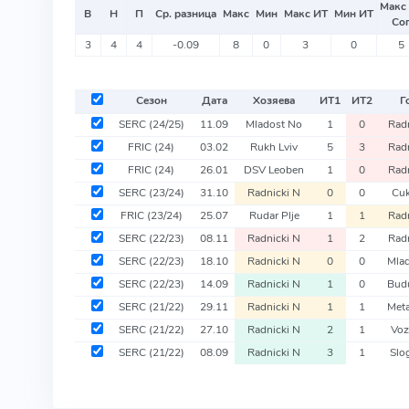
Макс
В
Н
П
Ср. разница
Макс
Мин
Макс ИТ
Мин ИТ
Со
3
4
4
-0.09
8
0
3
0
5
Сезон
Дата
Хозяева
ИТ
1
ИТ
2
Г
SERC
(24/25)
11.09
Mladost No
1
0
Radn
FRIC
(24)
03.02
Rukh Lviv
5
3
Radn
FRIC
(24)
26.01
DSV Leoben
1
0
Radn
SERC
(23/24)
31.10
Radnicki N
0
0
Cuk
FRIC
(23/24)
25.07
Rudar Plje
1
1
Radn
SERC
(22/23)
08.11
Radnicki N
1
2
Radn
SERC
(22/23)
18.10
Radnicki N
0
0
Mlad
SERC
(22/23)
14.09
Radnicki N
1
0
Bud
SERC
(21/22)
29.11
Radnicki N
1
1
Meta
SERC
(21/22)
27.10
Radnicki N
2
1
Voz
SERC
(21/22)
08.09
Radnicki N
3
1
Slo