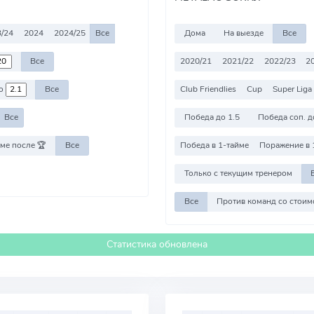
/24
2024
2024/25
Все
Дома
На выезде
Все
2020/21
2021/22
2022/23
2
Все
Club Friendlies
Cup
Super Liga
о
Все
Победа до 1.5
Победа соп. д
Все
ме после 🏆
Все
Победа в 1-тайме
Поражение в 
Только с текущим тренером
Все
Статистика обновлена