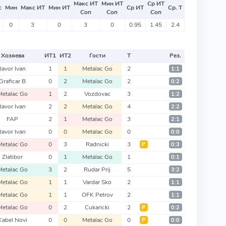
Макс ИТ
Мин ИТ
Ср ИТ
с
Мин
Макс ИТ
Мин ИТ
Ср ИТ
Ср. Т
Соп
Соп
Соп
0
3
0
3
0
0.95
1.45
2.4
Хозяева
ИТ
1
ИТ
2
Гости
Т
Рез.
Javor Ivan
1
1
Metalac Go
2
1:1
Graficar B
0
2
Metalac Go
2
0:2
Metalac Go
1
2
Vozdovac
3
1:2
Javor Ivan
2
2
Metalac Go
4
2:2
FAP
2
1
Metalac Go
3
2:1
Javor Ivan
0
0
Metalac Go
0
0:0
Metalac Go
0
3
Radnicki
3
Р
0:3
Zlatibor
0
1
Metalac Go
1
0:1
Metalac Go
3
2
Rudar Prij
5
3:2
Metalac Go
1
1
Vardar Sko
2
1:1
Metalac Go
1
1
OFK Petrov
2
1:1
Metalac Go
0
2
Cukaricki
2
Р
0:2
Kabel Novi
0
0
Metalac Go
0
Р
0:0