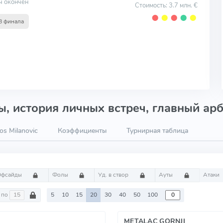
ч окончен
Стоимость: 3.7 млн. €
⬤
⬤
⬤
⬤
⬤
8 финала
, история личных встреч, главный арб
os Milanovic
Коэффициенты
Турнирная таблица
Офсайды
Фолы
Уд. в створ
Ауты
Атаки
по
5
10
15
20
30
40
50
100
METALAC GORNJI