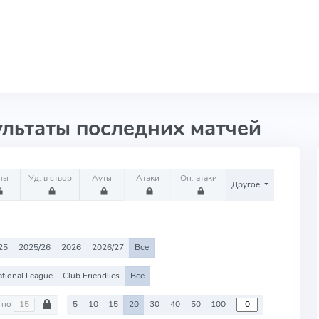
ультаты последних матчей
лы
Уд. в створ
Ауты
Атаки
Оп. атаки
Другое
25
2025/26
2026
2026/27
Все
tional League
Club Friendlies
Все
по
5
10
15
20
30
40
50
100