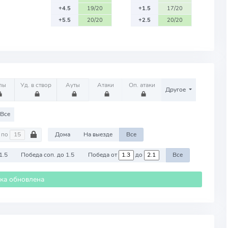
+4.5
19/20
+1.5
17/20
+5.5
20/20
+2.5
20/20
лы
Уд. в створ
Ауты
Атаки
Оп. атаки
Другое
Все
по
Дома
На выезде
Все
1.5
Победа соп. до 1.5
Победа от
до
Все
ика обновлена