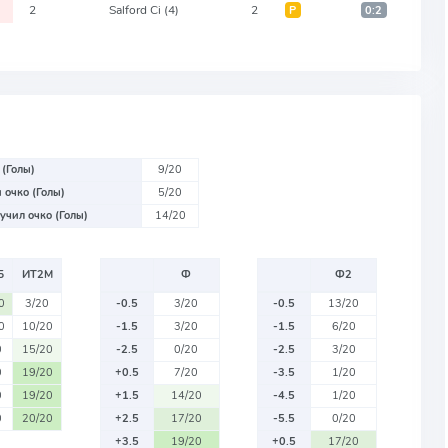
2
Salford Ci
(4)
2
Р
0:2
 (Голы)
9/20
 очко (Голы)
5/20
учил очко (Голы)
14/20
Б
ИТ2М
Ф
Ф2
0
3/20
-0.5
3/20
-0.5
13/20
0
10/20
-1.5
3/20
-1.5
6/20
0
15/20
-2.5
0/20
-2.5
3/20
0
19/20
+0.5
7/20
-3.5
1/20
0
19/20
+1.5
14/20
-4.5
1/20
0
20/20
+2.5
17/20
-5.5
0/20
+3.5
19/20
+0.5
17/20