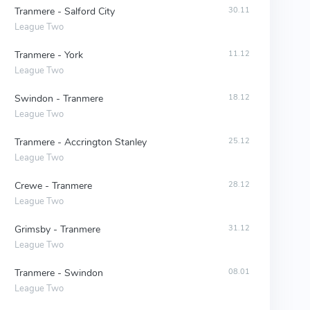
Tranmere - Salford City
30.11
League Two
Tranmere - York
11.12
League Two
Swindon - Tranmere
18.12
League Two
Tranmere - Accrington Stanley
25.12
League Two
Crewe - Tranmere
28.12
League Two
Grimsby - Tranmere
31.12
League Two
Tranmere - Swindon
08.01
League Two