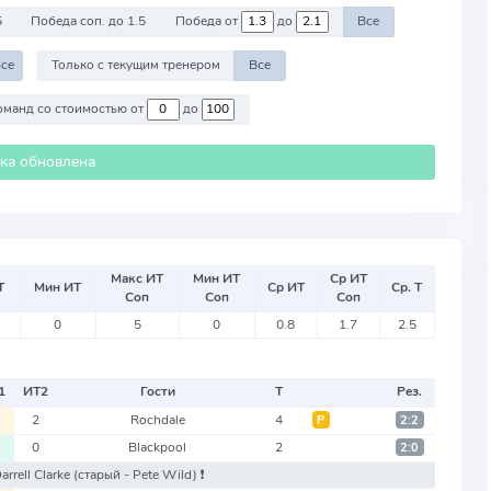
5
Победа соп. до 1.5
Победа от
до
Все
се
Только с текущим тренером
Все
Против команд со стоимостью от
до
ика обновлена
Макс ИТ
Мин ИТ
Ср ИТ
Т
Мин ИТ
Ср ИТ
Ср. Т
Соп
Соп
Соп
0
5
0
0.8
1.7
2.5
1
ИТ
2
Гости
Т
Рез.
2
Rochdale
4
Р
2:2
0
Blackpool
2
2:0
arrell Clarke
(старый - Pete Wild)
❗️