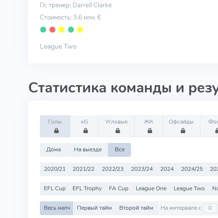
Гл. тренер: Darrell Clarke
Стоимость: 3.6 млн. €
⬤
⬤
⬤
⬤
⬤
League Two
Статистика команды и рез
Голы
xG
Угловые
ЖК
Офсайды
Фо
Дома
На выезде
Все
2020/21
2021/22
2022/23
2023/24
2024
2024/25
20
EFL Cup
EFL Trophy
FA Cup
League One
League Two
Na
Весь матч
Первый тайм
Второй тайм
На интервале с