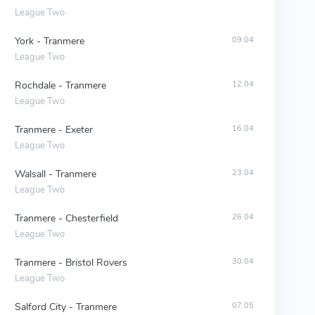
League Two
York - Tranmere
09.04
League Two
Rochdale - Tranmere
12.04
League Two
Tranmere - Exeter
16.04
League Two
Walsall - Tranmere
23.04
League Two
Tranmere - Chesterfield
26.04
League Two
Tranmere - Bristol Rovers
30.04
League Two
Salford City - Tranmere
07.05