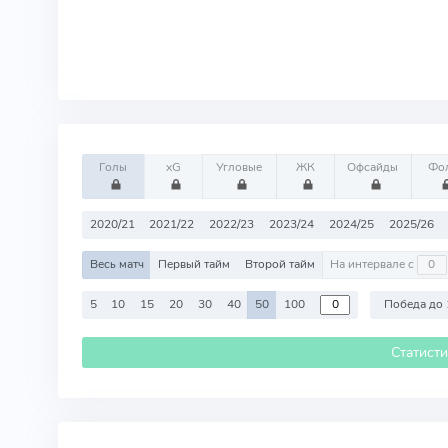
Голы
xG
Угловые
ЖК
Офсайды
Фо
2020/21
2021/22
2022/23
2023/24
2024/25
2025/26
Весь матч
Первый тайм
Второй тайм
На интервале с
5
10
15
20
30
40
50
100
Победа до 
Статист