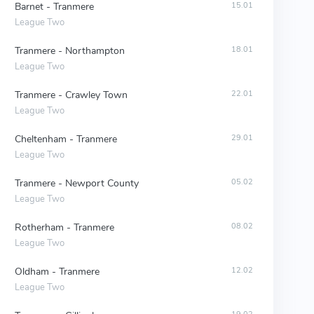
Barnet - Tranmere
15.01
League Two
Tranmere - Northampton
18.01
League Two
Tranmere - Crawley Town
22.01
League Two
Cheltenham - Tranmere
29.01
League Two
Tranmere - Newport County
05.02
League Two
Rotherham - Tranmere
08.02
League Two
Oldham - Tranmere
12.02
League Two