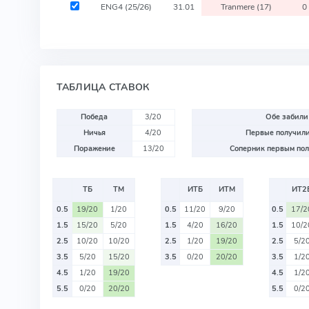
ENG4
(25/26)
31.01
Tranmere
(17)
0
ТАБЛИЦА СТАВОК
Победа
3/20
Обе забили
Ничья
4/20
Первые получили
Поражение
13/20
Соперник первым пол
ТБ
ТМ
ИТБ
ИТМ
ИТ2
0.5
19/20
1/20
0.5
11/20
9/20
0.5
17/2
1.5
15/20
5/20
1.5
4/20
16/20
1.5
10/2
2.5
10/20
10/20
2.5
1/20
19/20
2.5
5/2
3.5
5/20
15/20
3.5
0/20
20/20
3.5
1/2
4.5
1/20
19/20
4.5
1/2
5.5
0/20
20/20
5.5
0/2