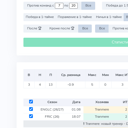
Против команд с
по
Все
Победа до 1.
Победа в 1-тайме
Поражение в 1-тайме
Ничья в 1-тайме
В
После 🏆
Кроме после 🏆
Все
Все
Статист
В
Н
П
Ср. разница
Макс
Мин
Макс И
3
4
13
-0.9
5
0
3
Сезон
Дата
Хозяева
ИТ
ENGLC
(26/27)
01.08
Tranmere
2
FRIC
(26)
18.07
Tranmere
2
❗️ Tranmere: новый тренер - D