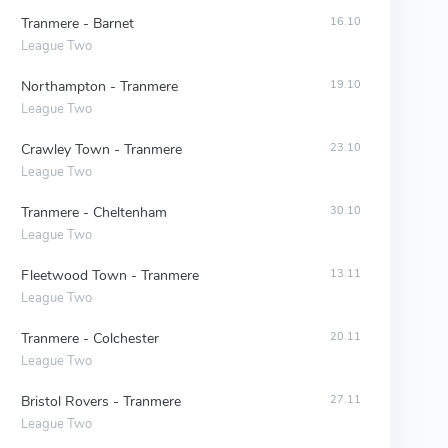
Tranmere - Barnet
16.10
League Two
Northampton - Tranmere
19.10
League Two
Crawley Town - Tranmere
23.10
League Two
Tranmere - Cheltenham
30.10
League Two
Fleetwood Town - Tranmere
13.11
League Two
Tranmere - Colchester
20.11
League Two
Bristol Rovers - Tranmere
27.11
League Two