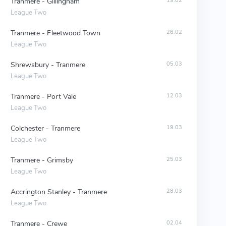
Tranmere - Gillingham
19.02
League Two
Tranmere - Fleetwood Town
26.02
League Two
Shrewsbury - Tranmere
05.03
League Two
Tranmere - Port Vale
12.03
League Two
Colchester - Tranmere
19.03
League Two
Tranmere - Grimsby
25.03
League Two
Accrington Stanley - Tranmere
28.03
League Two
Tranmere - Crewe
02.04