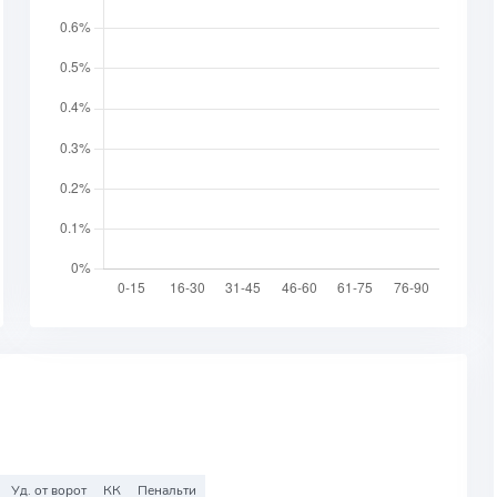
Уд. от ворот
КК
Пенальти