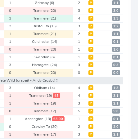
1
Grimsby
(6)
2
Р
1:1
0
Tranmere
(20)
3
Р
3:0
3
Tranmere
(21)
4
Р
1:3
2
Bristol Ro
(15)
3
Р
1:2
1
Tranmere
(21)
2
Р
1:1
1
Colchester
(14)
1
Р
0:1
0
Tranmere
(20)
1
Р
1:0
1
Swindon
(6)
1
Р
0:1
3
Harrogate
(24)
3
Р
0:3
0
Tranmere
(20)
0
Р
0:0
 Pete Wild
(старый - Andy Crosby)
❗️
3
Oldham
(14)
4
Р
1:3
1
Tranmere
(19)
4
45
Р
3:1
1
Tranmere
(19)
3
Р
2:1
0
Tranmere
(17)
5
Р
5:0
1
Accrington
(13)
1
63,90
Р
0:1
0
Crawley To
(20)
2
Р
2:0
1
Tranmere
(17)
3
Р
2:1