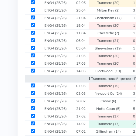
ENG4
(25/26)
02.05
Tranmere
(20)
1
ENG4
(25/26)
25.04
Milton Key
(2)
3
ENG4
(25/26)
21.04
Cheltenham
(17)
1
ENG4
(25/26)
18.04
Tranmere
(20)
1
ENG4
(25/26)
11.04
Chesterfie
(7)
1
ENG4
(25/26)
06.04
Tranmere
(21)
0
ENG4
(25/26)
03.04
Shrewsbury
(19)
1
ENG4
(25/26)
21.03
Tranmere
(20)
0
ENG4
(25/26)
17.03
Tranmere
(20)
0
ENG4
(25/26)
14.03
Fleetwood
(13)
0
❗️ Tranmere: новый тренер -
ENG4
(25/26)
07.03
Tranmere
(19)
1
ENG4
(25/26)
03.03
Newport Co
(24)
3
ENG4
(25/26)
28.02
Crewe
(6)
2
ENG4
(25/26)
21.02
Notts Coun
(5)
5
ENG4
(25/26)
17.02
Tranmere
(17)
0
ENG4
(25/26)
14.02
Tranmere
(17)
2
ENG4
(25/26)
07.02
Gillingham
(14)
2