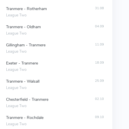
Tranmere - Rotherham
31.08
League Two
Tranmere - Oldham
04.09
League Two
Gillingham - Tranmere
11.09
League Two
Exeter - Tranmere
18.09
League Two
Tranmere - Walsall
25.09
League Two
Chesterfield - Tranmere
02.10
League Two
Tranmere - Rochdale
09.10
League Two