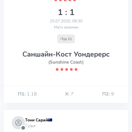
1 : 1
25.07.2020, 08:30
Матч окончен
Тур 21
Саншайн-Кост Уондерерс
(Sunshine Coast)
⬤
⬤
⬤
⬤
⬤
П1:
1.18
Х:
7
П2:
9
Тони Сарай
Судья
⬤