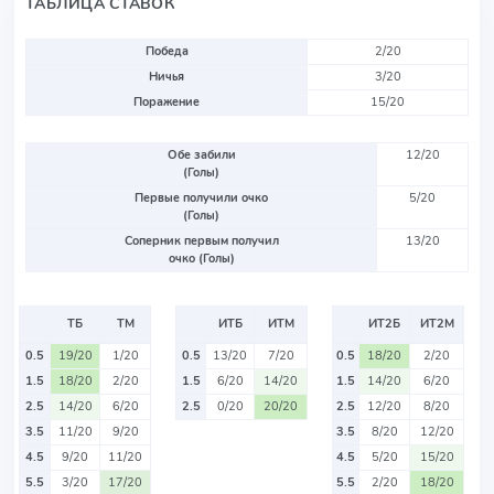
ТАБЛИЦА СТАВОК
Победа
2/20
Ничья
3/20
Поражение
15/20
Обе забили
12/20
(Голы)
Первые получили очко
5/20
(Голы)
Соперник первым получил
13/20
очко (Голы)
ТБ
ТМ
ИТБ
ИТМ
ИТ2Б
ИТ2М
0.5
19/20
1/20
0.5
13/20
7/20
0.5
18/20
2/20
1.5
18/20
2/20
1.5
6/20
14/20
1.5
14/20
6/20
2.5
14/20
6/20
2.5
0/20
20/20
2.5
12/20
8/20
3.5
11/20
9/20
3.5
8/20
12/20
4.5
9/20
11/20
4.5
5/20
15/20
5.5
3/20
17/20
5.5
2/20
18/20