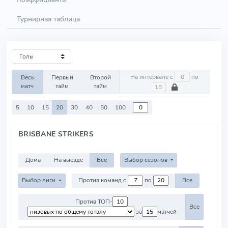
Турнирная таблица
На интервале с
по
Весь
Первый
Второй
матч
тайм
тайм
5
10
15
20
30
40
50
100
BRISBANE STRIKERS
Дома
На выезде
Все
Выбор сезонов
Выбор лиги
Против команд с
по
Все
Против ТОП-
Все
за
матчей