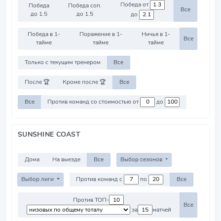
Победа от
Победа
Победа соп.
Все
до 1.5
до 1.5
до
Победа в 1-
Поражение в 1-
Ничья в 1-
Все
тайме
тайме
тайме
Только с текущим тренером
Все
После 🏆
Кроме после 🏆
Все
Все
Против команд со стоимостью от
до
SUNSHINE COAST
Дома
На выезде
Все
Выбор сезонов
Выбор лиги
Против команд с
по
Все
Против ТОП-
Все
за
матчей