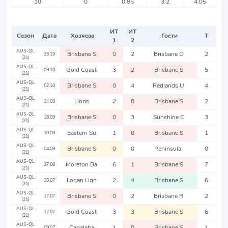
10
0
0.85
3.2
4.05
ИТ
ИТ
Сезон
Дата
Хозяева
Гости
Т
1
2
AUS-QL
Brisbane S
0
2
Brisbane O
2
23.10
(21)
AUS-QL
Gold Coast
3
2
Brisbane S
5
09.10
(21)
AUS-QL
Brisbane S
0
4
Redlands U
4
02.10
(21)
AUS-QL
Lions
2
0
Brisbane S
2
24.09
(21)
AUS-QL
Brisbane S
0
3
Sunshine C
3
18.09
(21)
AUS-QL
Eastern Su
1
0
Brisbane S
1
10.09
(21)
AUS-QL
Brisbane S
0
0
Peninsula
0
04.09
(21)
AUS-QL
Moreton Ba
6
1
Brisbane S
7
27.08
(21)
AUS-QL
Logan Ligh
2
4
Brisbane S
6
23.07
(21)
AUS-QL
Brisbane S
0
2
Brisbane R
2
17.07
(21)
AUS-QL
Gold Coast
3
3
Brisbane S
6
12.07
(21)
AUS-QL
Capalaba
1
0
Brisbane S
1
09.07