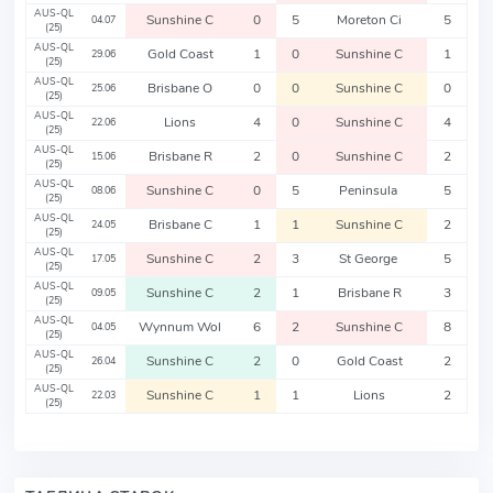
AUS-QL
Sunshine C
0
5
Moreton Ci
5
04.07
(25)
AUS-QL
Gold Coast
1
0
Sunshine C
1
29.06
(25)
AUS-QL
Brisbane O
0
0
Sunshine C
0
25.06
(25)
AUS-QL
Lions
4
0
Sunshine C
4
22.06
(25)
AUS-QL
Brisbane R
2
0
Sunshine C
2
15.06
(25)
AUS-QL
Sunshine C
0
5
Peninsula
5
08.06
(25)
AUS-QL
Brisbane C
1
1
Sunshine C
2
24.05
(25)
AUS-QL
Sunshine C
2
3
St George
5
17.05
(25)
AUS-QL
Sunshine C
2
1
Brisbane R
3
09.05
(25)
AUS-QL
Wynnum Wol
6
2
Sunshine C
8
04.05
(25)
AUS-QL
Sunshine C
2
0
Gold Coast
2
26.04
(25)
AUS-QL
Sunshine C
1
1
Lions
2
22.03
(25)