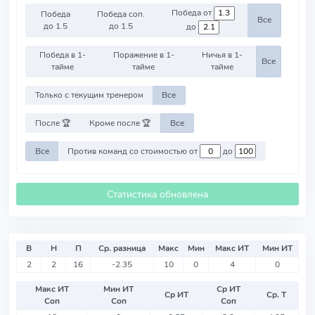
Победа от
Победа
Победа соп.
Все
до 1.5
до 1.5
до
Победа в 1-
Поражение в 1-
Ничья в 1-
Все
тайме
тайме
тайме
Только с текущим тренером
Все
После 🏆
Кроме после 🏆
Все
Все
Против команд со стоимостью от
до
Статистика обновлена
В
Н
П
Ср. разница
Макс
Мин
Макс ИТ
Мин ИТ
2
2
16
-2.35
10
0
4
0
Макс ИТ
Мин ИТ
Ср ИТ
Ср ИТ
Ср. Т
Соп
Соп
Соп