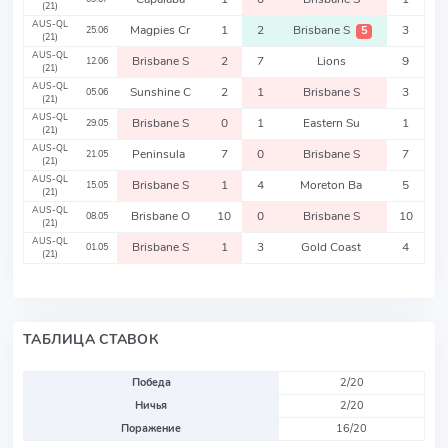
(21)
AUS-QL
Magpies Cr
1
2
Brisbane S
3
5
25.06
(21)
AUS-QL
Brisbane S
2
7
Lions
9
12.06
(21)
AUS-QL
Sunshine C
2
1
Brisbane S
3
05.06
(21)
AUS-QL
Brisbane S
0
1
Eastern Su
1
29.05
(21)
AUS-QL
Peninsula
7
0
Brisbane S
7
21.05
(21)
AUS-QL
Brisbane S
1
4
Moreton Ba
5
15.05
(21)
AUS-QL
Brisbane O
10
0
Brisbane S
10
08.05
(21)
AUS-QL
Brisbane S
1
3
Gold Coast
4
01.05
(21)
ТАБЛИЦА СТАВОК
Победа
2/20
Ничья
2/20
Поражение
16/20