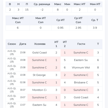
В
Н
П
Ср. разница
Макс
Мин
Макс ИТ
Мин ИТ
2
3
15
-2
8
0
2
0
Макс ИТ
Мин ИТ
Ср ИТ
Ср ИТ
Ср. Т
Соп
Соп
Соп
6
0
0.95
2.95
3.9
ИТ
ИТ
Сезон
Дата
Хозяева
Гости
Т
1
2
AUS-QL
Gold Coast
2
1
Sunshine C
3
23.08
(25)
AUS-QL
Sunshine C
1
5
Eastern Su
6
19.08
(25)
AUS-QL
Sunshine C
2
6
Wynnum Wol
8
15.08
(25)
AUS-QL
St George
3
2
Sunshine C
5
10.08
(25)
AUS-QL
Sunshine C
1
4
Brisbane C
5
02.08
(25)
AUS-QL
Moreton Ci
3
0
Sunshine C
3
30.07
(25)
AUS-QL
Sunshine C
1
3
Gold Coast
4
19.07
(25)
AUS-QL
Eastern Su
4
1
Sunshine C
5
13.07
(25)