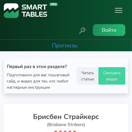
Войти
Прогнозы
Первый раз в этом разделе?
Читать
Смотреть
Подготовили для вас пошаговый
статью
видео
гайд, и видео для тех, кто любит
наглядные инструкции
Брисбен Страйкерс
(Brisbane Strikers)
⬤
⬤
⬤
⬤
⬤