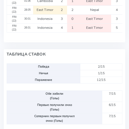
Cambodia
2
1
East Timor
3
01.06
(22)
FRII
East Timor
2
2
Nepal
4
28.05
(22)
FRII
Indonesia
3
0
East Timor
3
30.01
(22)
FRII
Indonesia
4
1
East Timor
5
26.01
(22)
ТАБЛИЦА СТАВОК
Победа
2/15
Ничья
1/15
Поражение
12/15
Обе забили
7/15
(Голы)
Первые получили очко
6/15
(Голы)
Соперник первым получил
7/15
очко (Голы)