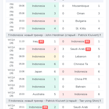
FRII
Indonesia
1
0
Mozambique
1
09.06
(26)
FRII
Indonesia
3
0
Oman
3
05.06
(26)
FRII
Indonesia
0
1
Bulgaria
1
30.03
(26)
FRII
Indonesia
4
0
St. Kitts
4
27.03
(26)
❗️ Indonesia: новый тренер - John Herdman
(старый - Patrick Kluivert)
❗️
WCQA
Iraq
1
0
Indonesia
1
90
90
11.10
(26)
WCQA
Indonesia
2
3
Saudi Arab
5
90
08.10
(26)
FRII
Indonesia
0
0
Lebanon
0
08.09
(25)
FRII
Indonesia
6
0
Chinese Ta
6
05.09
(25)
WCQA
Japan
6
0
Indonesia
6
10.06
(26)
WCQA
Indonesia
1
0
China PR
1
05.06
(26)
WCQA
Indonesia
1
0
Bahrain
1
25.03
(26)
WCQA
Australia
5
1
Indonesia
6
20.03
(26)
❗️ Indonesia: новый тренер - Patrick Kluivert
(старый - Tae-yong Shin)
❗️
WCQA
Indonesia
2
0
Saudi Arab
2
89
19.11
(26)