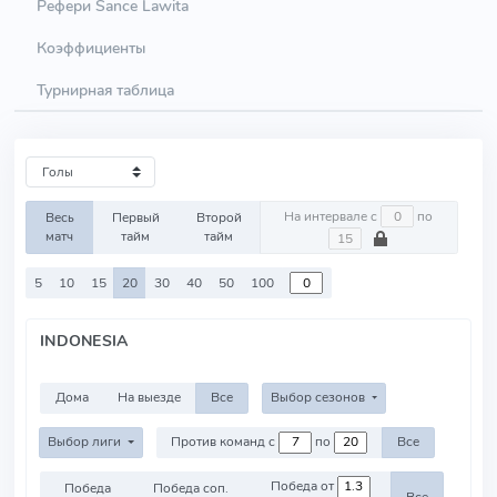
Рефери Sance Lawita
Коэффициенты
Турнирная таблица
На интервале с
по
Весь
Первый
Второй
матч
тайм
тайм
5
10
15
20
30
40
50
100
INDONESIA
Дома
На выезде
Все
Выбор сезонов
Выбор лиги
Против команд с
по
Все
Победа от
Победа
Победа соп.