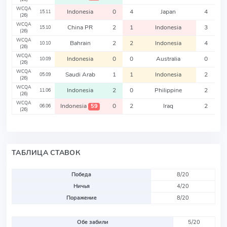
WCQA
Indonesia
0
4
Japan
4
15.11
(26)
WCQA
China PR
2
1
Indonesia
3
15.10
(26)
WCQA
Bahrain
2
2
Indonesia
4
10.10
(26)
WCQA
Indonesia
0
0
Australia
0
10.09
(26)
WCQA
Saudi Arab
1
1
Indonesia
2
05.09
(26)
WCQA
Indonesia
2
0
Philippine
2
11.06
(26)
WCQA
Indonesia
0
2
Iraq
2
59
06.06
(26)
ТАБЛИЦА СТАВОК
Победа
8/20
Ничья
4/20
Поражение
8/20
Обе забили
5/20