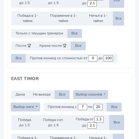
Все
до 1.5
до 1.5
до
Победа в 1-
Поражение в 1-
Ничья в 1-
Все
тайме
тайме
тайме
Только с текущим тренером
Все
После 🏆
Кроме после 🏆
Все
Все
Против команд со стоимостью от
до
EAST TIMOR
Дома
На выезде
Все
Выбор сезонов
Выбор лиги
Против команд с
по
Все
Победа от
Победа
Победа соп.
Все
до 1.5
до 1.5
до
Победа в 1-
Поражение в 1-
Ничья в 1-