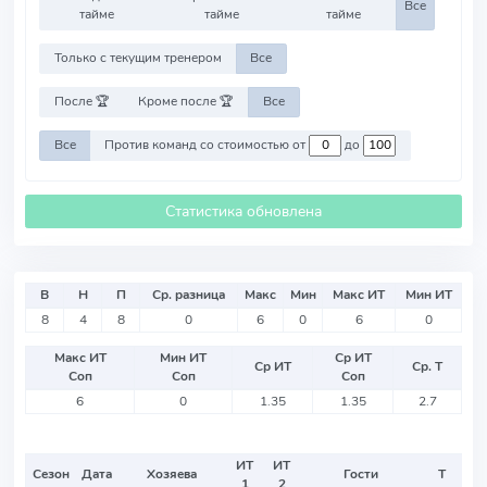
Все
тайме
тайме
тайме
Только с текущим тренером
Все
После 🏆
Кроме после 🏆
Все
Все
Против команд со стоимостью от
до
Статистика обновлена
В
Н
П
Ср. разница
Макс
Мин
Макс ИТ
Мин ИТ
8
4
8
0
6
0
6
0
Макс ИТ
Мин ИТ
Ср ИТ
Ср ИТ
Ср. Т
Соп
Соп
Соп
6
0
1.35
1.35
2.7
ИТ
ИТ
Сезон
Дата
Хозяева
Гости
Т
1
2