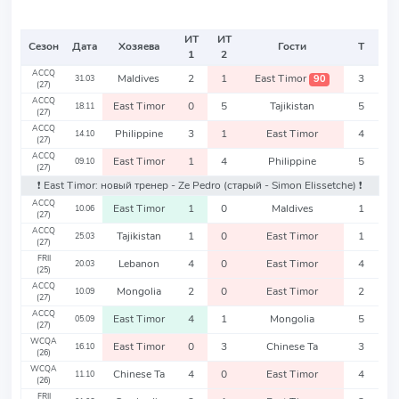
ИТ
ИТ
Сезон
Дата
Хозяева
Гости
Т
1
2
ACCQ
Maldives
2
1
East Timor
3
90
31.03
(27)
ACCQ
East Timor
0
5
Tajikistan
5
18.11
(27)
ACCQ
Philippine
3
1
East Timor
4
14.10
(27)
ACCQ
East Timor
1
4
Philippine
5
09.10
(27)
❗️ East Timor: новый тренер - Ze Pedro
(старый - Simon Elissetche)
❗️
ACCQ
East Timor
1
0
Maldives
1
10.06
(27)
ACCQ
Tajikistan
1
0
East Timor
1
25.03
(27)
FRII
Lebanon
4
0
East Timor
4
20.03
(25)
ACCQ
Mongolia
2
0
East Timor
2
10.09
(27)
ACCQ
East Timor
4
1
Mongolia
5
05.09
(27)
WCQA
East Timor
0
3
Chinese Ta
3
16.10
(26)
WCQA
Chinese Ta
4
0
East Timor
4
11.10
(26)
FRII