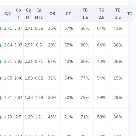
Ср
Ср
Ср
ТБ
ТБ
ТБ
О/И
ОЗ
СП
ТС
Т
ИТ
ИТ2
1.5
2.5
3.5
⬤
2.71
3.07
2.71
0.36
36%
57%
86%
64%
43%
⬤
2.64
3.07
2.57
0.5
29%
57%
86%
64%
36%
⬤
2.21
2.93
2.21
0.71
57%
43%
86%
43%
36%
⬤
1.85
2.46
1.85
0.62
31%
54%
77%
54%
15%
⬤
1.71
2.64
1.36
1.29
36%
50%
79%
29%
29%
⬤
1.29
2.5
1.29
1.21
43%
21%
71%
50%
36%