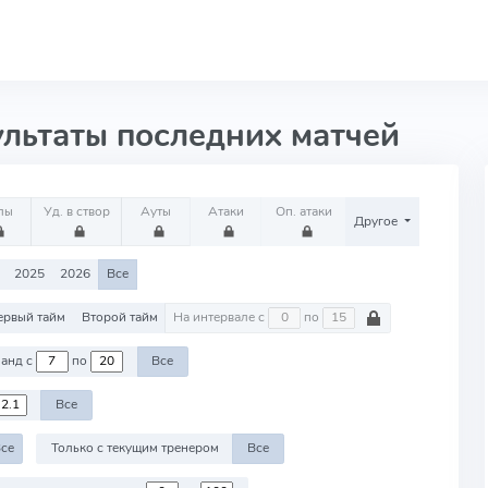
ультаты последних матчей
лы
Уд. в створ
Ауты
Атаки
Оп. атаки
Другое
2025
2026
Все
ервый тайм
Второй тайм
На интервале с
по
Против команд с
по
Все
Все
се
Только с текущим тренером
Все