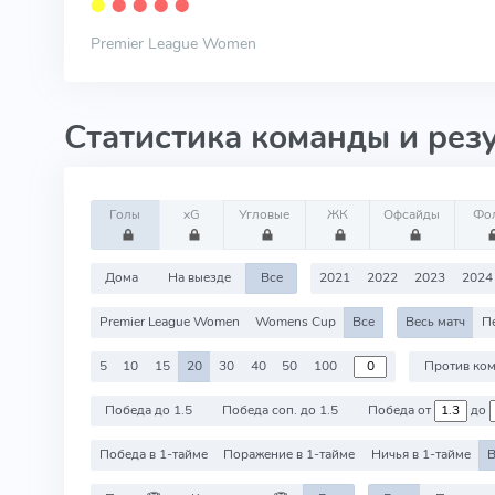
⬤
⬤
⬤
⬤
⬤
Premier League Women
Статистика команды и рез
Голы
xG
Угловые
ЖК
Офсайды
Фо
Дома
На выезде
Все
2021
2022
2023
2024
Premier League Women
Womens Cup
Все
Весь матч
П
5
10
15
20
30
40
50
100
Победа до 1.5
Победа соп. до 1.5
Победа от
до
Победа в 1-тайме
Поражение в 1-тайме
Ничья в 1-тайме
В