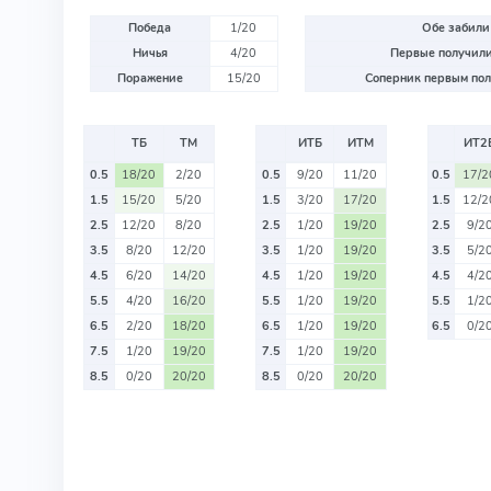
Победа
1/20
Обе забили
Ничья
4/20
Первые получили
Поражение
15/20
Соперник первым пол
ТБ
ТМ
ИТБ
ИТМ
ИТ2
0.5
18/20
2/20
0.5
9/20
11/20
0.5
17/2
1.5
15/20
5/20
1.5
3/20
17/20
1.5
12/2
2.5
12/20
8/20
2.5
1/20
19/20
2.5
9/2
3.5
8/20
12/20
3.5
1/20
19/20
3.5
5/2
4.5
6/20
14/20
4.5
1/20
19/20
4.5
4/2
5.5
4/20
16/20
5.5
1/20
19/20
5.5
1/2
6.5
2/20
18/20
6.5
1/20
19/20
6.5
0/2
7.5
1/20
19/20
7.5
1/20
19/20
8.5
0/20
20/20
8.5
0/20
20/20