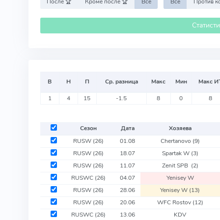
После 🏆
Кроме после 🏆
Все
Все
Статист
В
Н
П
Ср. разница
Макс
Мин
Макс И
1
4
15
-1.5
8
0
8
Сезон
Дата
Хозяева
RUSW
(26)
01.08
Chertanovo
(9)
RUSW
(26)
18.07
Spartak W
(3)
RUSW
(26)
11.07
Zenit SPB
(2)
RUSWC
(26)
04.07
Yenisey W
RUSW
(26)
28.06
Yenisey W
(13)
RUSW
(26)
20.06
WFC Rostov
(12)
RUSWC
(26)
13.06
KDV