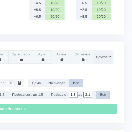
+4.5
18/20
+6.5
19/20
+5.5
19/20
+7.5
19/20
+6.5
20/20
+8.5
20/20
лы
Уд. в створ
Ауты
Атаки
Оп. атаки
Другое
по
Дома
На выезде
Все
1.5
Победа соп. до 1.5
Победа от
до
Все
ика обновлена