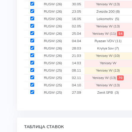
RUSW
(26)
30.05
Yenisey W
(13)
RUSW
(26)
23.05
Zvezda 200
(8)
RUSW
(26)
16.05
Lokomotiv
(5)
RUSW
(26)
02.05
Yenisey W
(13)
RUSW
(26)
25.04
Yenisey W
(11)
54
RUSW
(26)
04.04
Ryazan VDV
(11)
RUSW
(26)
28.03
Krylya Sov
(7)
RUSW
(26)
21.03
Yenisey W
(10)
RUSW
(26)
14.03
Yenisey W
RUSW
(25)
08.11
Yenisey W
(13)
RUSW
(25)
02.11
Yenisey W
(13)
70
RUSW
(25)
04.10
Yenisey W
(13)
RUSW
(25)
27.09
Zenit SPB
(3)
ТАБЛИЦА СТАВОК