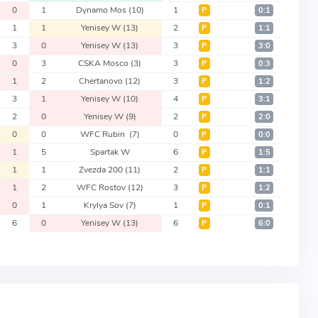
0
1
Dynamo Mos
(10)
1
Р
0:1
1
1
Yenisey W
(13)
2
Р
1:1
3
0
Yenisey W
(13)
3
Р
3:0
0
3
CSKA Mosco
(3)
3
Р
0:3
1
2
Chertanovo
(12)
3
Р
1:2
3
1
Yenisey W
(10)
4
Р
3:1
2
0
Yenisey W
(9)
2
Р
2:0
0
0
WFC Rubin
(7)
0
Р
0:0
1
5
Spartak W
6
Р
1:5
1
1
Zvezda 200
(11)
2
Р
1:1
1
2
WFC Rostov
(12)
3
Р
1:2
0
1
Krylya Sov
(7)
1
Р
0:1
6
0
Yenisey W
(13)
6
Р
6:0