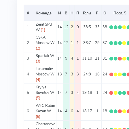
#
Команда
И
В
Н
П
Голы
Р
О
Посл. 5
Zenit SPB
1
14
12
2
0
38:5
33
38
⬤
⬤
⬤
⬤
W
(1)
CSKA
2
Moscow W
14
12
1
1
36:7
29
37
⬤
⬤
⬤
⬤
(2)
Spartak W
3
14
9
4
1
31:10
21
31
⬤
⬤
⬤
⬤
(3)
Lokomotiv
4
Moscow W
13
7
3
3
24:8
16
24
⬤
⬤
⬤
⬤
(4)
Krylya
5
Sovetov W
14
7
3
4
19:18
1
24
⬤
⬤
⬤
⬤
(5)
WFC Rubin
6
Kazan W
14
4
6
4
18:17
1
18
⬤
⬤
⬤
⬤
(6)
Chertanovo