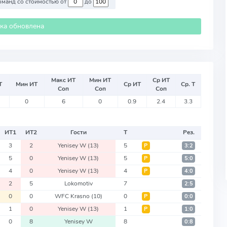
Против команд со стоимостью от
до
ика обновлена
Макс ИТ
Мин ИТ
Ср ИТ
Т
Мин ИТ
Ср ИТ
Ср. Т
Соп
Соп
Соп
0
6
0
0.9
2.4
3.3
ИТ
1
ИТ
2
Гости
Т
Рез.
3
2
Yenisey W
(13)
5
Р
3:2
5
0
Yenisey W
(13)
5
Р
5:0
4
0
Yenisey W
(13)
4
Р
4:0
2
5
Lokomotiv
7
2:5
0
0
WFC Krasno
(10)
0
Р
0:0
1
0
Yenisey W
(13)
1
Р
1:0
0
8
Yenisey W
8
0:8