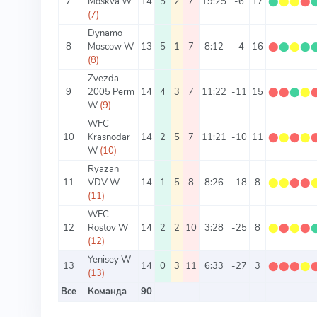
7
Moskva W
14
5
2
7
19:25
-6
17
⬤
⬤
⬤
⬤
(7)
Dynamo
8
Moscow W
13
5
1
7
8:12
-4
16
⬤
⬤
⬤
⬤
(8)
Zvezda
9
2005 Perm
14
4
3
7
11:22
-11
15
⬤
⬤
⬤
⬤
W
(9)
WFC
10
Krasnodar
14
2
5
7
11:21
-10
11
⬤
⬤
⬤
⬤
W
(10)
Ryazan
11
VDV W
14
1
5
8
8:26
-18
8
⬤
⬤
⬤
⬤
(11)
WFC
12
Rostov W
14
2
2
10
3:28
-25
8
⬤
⬤
⬤
⬤
(12)
Yenisey W
13
14
0
3
11
6:33
-27
3
⬤
⬤
⬤
⬤
(13)
Все
Команда
90