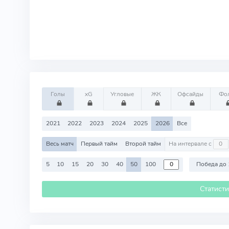
Голы
xG
Угловые
ЖК
Офсайды
Фо
2021
2022
2023
2024
2025
2026
Все
Весь матч
Первый тайм
Второй тайм
На интервале с
5
10
15
20
30
40
50
100
Победа до 
Статист