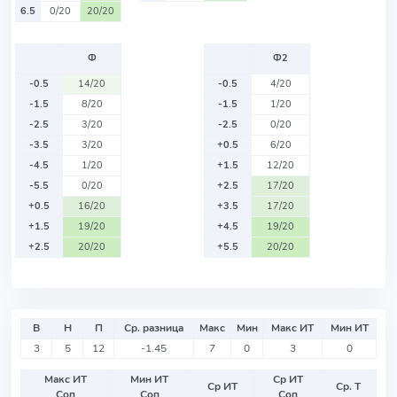
6.5
0/20
20/20
Ф
Ф2
-0.5
14/20
-0.5
4/20
-1.5
8/20
-1.5
1/20
-2.5
3/20
-2.5
0/20
-3.5
3/20
+0.5
6/20
-4.5
1/20
+1.5
12/20
-5.5
0/20
+2.5
17/20
+0.5
16/20
+3.5
17/20
+1.5
19/20
+4.5
19/20
+2.5
20/20
+5.5
20/20
В
Н
П
Ср. разница
Макс
Мин
Макс ИТ
Мин ИТ
3
5
12
-1.45
7
0
3
0
Макс ИТ
Мин ИТ
Ср ИТ
Ср ИТ
Ср. Т
Соп
Соп
Соп