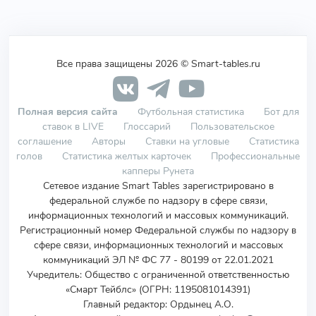
Все права защищены 2026 © Smart-tables.ru
Полная версия сайта
Футбольная статистика
Бот для
ставок в LIVE
Глоссарий
Пользовательское
соглашение
Авторы
Ставки на угловые
Статистика
голов
Статистика желтых карточек
Профессиональные
капперы Рунета
Сетевое издание Smart Tables зарегистрировано в
федеральной службе по надзору в сфере связи,
информационных технологий и массовых коммуникаций.
Регистрационный номер Федеральной службы по надзору в
сфере связи, информационных технологий и массовых
коммуникаций ЭЛ № ФС 77 - 80199 от 22.01.2021
Учредитель
:
Общество с ограниченной ответственностью
«Смарт Тейблс» (ОГРН: 1195081014391)
Главный редактор: Ордынец А.О.