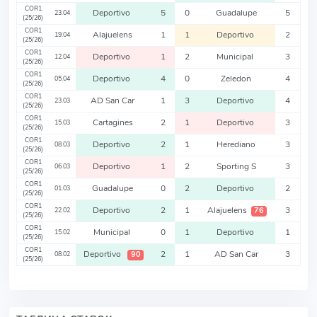
COR1
Deportivo
5
0
Guadalupe
5
23.04
(25/26)
COR1
Alajuelens
1
1
Deportivo
2
19.04
(25/26)
COR1
Deportivo
1
2
Municipal
3
12.04
(25/26)
COR1
Deportivo
4
0
Zeledon
4
05.04
(25/26)
COR1
AD San Car
1
3
Deportivo
4
23.03
(25/26)
COR1
Cartagines
2
1
Deportivo
3
15.03
(25/26)
COR1
Deportivo
2
1
Herediano
3
08.03
(25/26)
COR1
Deportivo
1
2
Sporting S
3
06.03
(25/26)
COR1
Guadalupe
0
2
Deportivo
2
01.03
(25/26)
COR1
Deportivo
2
1
Alajuelens
3
76
22.02
(25/26)
COR1
Municipal
0
1
Deportivo
1
15.02
(25/26)
COR1
Deportivo
2
1
AD San Car
3
90
08.02
(25/26)