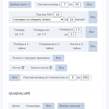
Выбор лиги
Против команд с
по
Все
Против ТОП-
Все
за
матчей
Победа от
Победа
Победа соп.
Все
до 1.5
до 1.5
до
Победа в 1-
Поражение в 1-
Ничья в 1-
Все
тайме
тайме
тайме
Только с текущим тренером
Все
После 🏆
Кроме после 🏆
Все
Все
Против команд со стоимостью от
до
GUADALUPE
Дома
На выезде
Все
Выбор сезонов