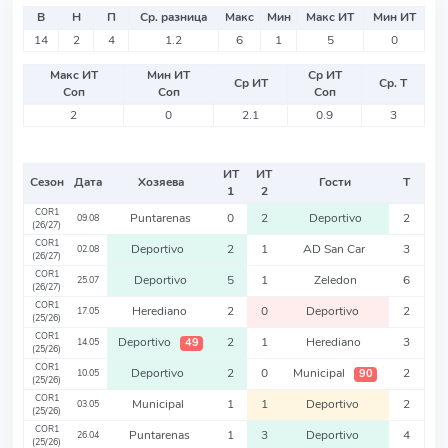
В
Н
П
Ср. разница
Макс
Мин
Макс ИТ
Мин ИТ
14
2
4
1.2
6
1
5
0
Макс ИТ
Мин ИТ
Ср ИТ
Ср ИТ
Ср. Т
Соп
Соп
Соп
2
0
2.1
0.9
3
ИТ
ИТ
Сезон
Дата
Хозяева
Гости
Т
1
2
COR1
Puntarenas
0
2
Deportivo
2
09.08
(26/27)
COR1
Deportivo
2
1
AD San Car
3
02.08
(26/27)
COR1
Deportivo
5
1
Zeledon
6
25.07
(26/27)
COR1
Herediano
2
0
Deportivo
2
17.05
(25/26)
COR1
Deportivo
2
1
Herediano
3
49
14.05
(25/26)
COR1
Deportivo
2
0
Municipal
2
90
10.05
(25/26)
COR1
Municipal
1
1
Deportivo
2
03.05
(25/26)
COR1
Puntarenas
1
3
Deportivo
4
26.04
(25/26)