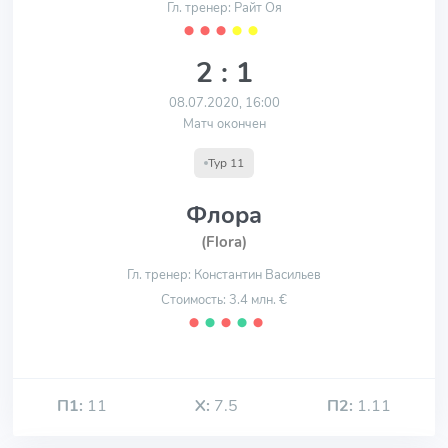
Гл. тренер: Райт Оя
⬤
⬤
⬤
⬤
⬤
2 : 1
08.07.2020, 16:00
Матч окончен
Тур 11
Флора
(Flora)
Гл. тренер: Константин Васильев
Стоимость: 3.4 млн. €
⬤
⬤
⬤
⬤
⬤
П1:
11
Х:
7.5
П2:
1.11