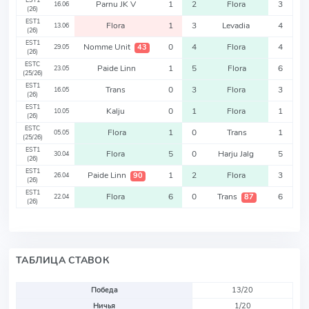
EST1
Parnu JK V
1
2
Flora
3
16.06
(26)
EST1
Flora
1
3
Levadia
4
13.06
(26)
EST1
Nomme Unit
0
4
Flora
4
43
29.05
(26)
ESTC
Paide Linn
1
5
Flora
6
23.05
(25/26)
EST1
Trans
0
3
Flora
3
16.05
(26)
EST1
Kalju
0
1
Flora
1
10.05
(26)
ESTC
Flora
1
0
Trans
1
05.05
(25/26)
EST1
Flora
5
0
Harju Jalg
5
30.04
(26)
EST1
Paide Linn
1
2
Flora
3
90
26.04
(26)
EST1
Flora
6
0
Trans
6
87
22.04
(26)
ТАБЛИЦА СТАВОК
Победа
13/20
Ничья
1/20