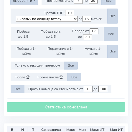
Выбор лиги
Против команд с
по
Все
Против ТОП-
Все
за
матчей
Победа от
Победа
Победа соп.
Все
до 1.5
до 1.5
до
Победа в 1-
Поражение в 1-
Ничья в 1-
Все
тайме
тайме
тайме
Только с текущим тренером
Все
После 🏆
Кроме после 🏆
Все
Все
Против команд со стоимостью от
до
Статистика обновлена
В
Н
П
Ср. разница
Макс
Мин
Макс ИТ
Мин ИТ