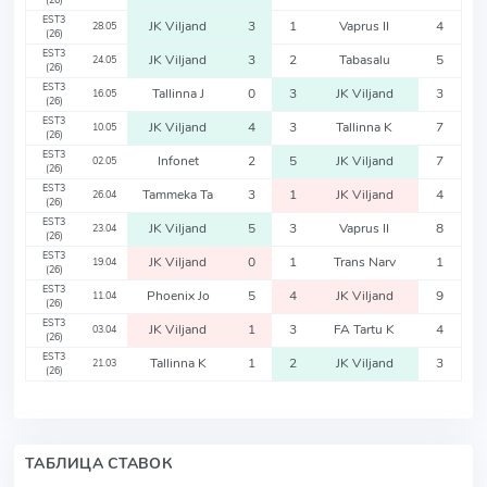
(26)
EST3
JK Viljand
3
1
Vaprus II
4
28.05
(26)
EST3
JK Viljand
3
2
Tabasalu
5
24.05
(26)
EST3
Tallinna J
0
3
JK Viljand
3
16.05
(26)
EST3
JK Viljand
4
3
Tallinna K
7
10.05
(26)
EST3
Infonet
2
5
JK Viljand
7
02.05
(26)
EST3
Tammeka Ta
3
1
JK Viljand
4
26.04
(26)
EST3
JK Viljand
5
3
Vaprus II
8
23.04
(26)
EST3
JK Viljand
0
1
Trans Narv
1
19.04
(26)
EST3
Phoenix Jo
5
4
JK Viljand
9
11.04
(26)
EST3
JK Viljand
1
3
FA Tartu K
4
03.04
(26)
EST3
Tallinna K
1
2
JK Viljand
3
21.03
(26)
ТАБЛИЦА СТАВОК