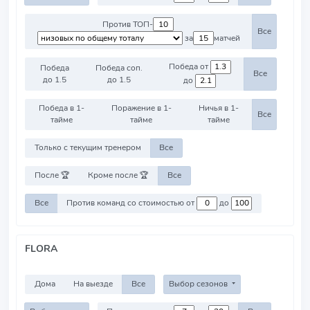
Против ТОП-
Все
за
матчей
Победа от
Победа
Победа соп.
Все
до 1.5
до 1.5
до
Победа в 1-
Поражение в 1-
Ничья в 1-
Все
тайме
тайме
тайме
Только с текущим тренером
Все
После 🏆
Кроме после 🏆
Все
Все
Против команд со стоимостью от
до
FLORA
Дома
На выезде
Все
Выбор сезонов