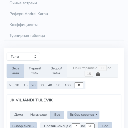
Очные встречи
Рефери Andrei Karhu
Коэффициенты
Турнирная таблица
На интервале с
по
Весь
Первый
Второй
матч
тайм
тайм
5
10
15
20
30
40
50
100
JK VILJANDI TULEVIK
Дома
На выезде
Все
Выбор сезонов
Выбор лиги
Против команд с
по
Все