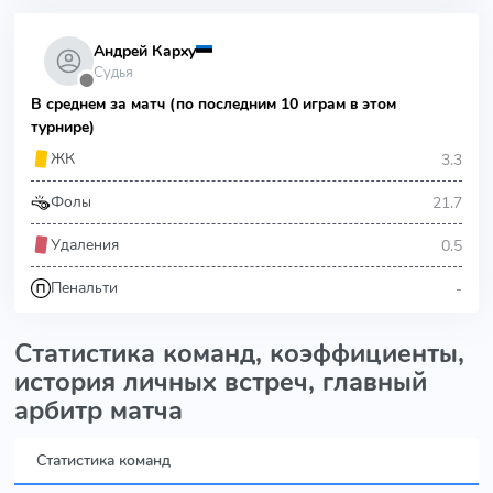
Андрей Карху
Судья
⬤
В среднем за матч (по последним 10 играм в этом
турнире)
3.3
ЖК
21.7
Фолы
0.5
Удаления
-
Пенальти
Статистика команд, коэффициенты,
история личных встреч, главный
арбитр матча
Статистика команд