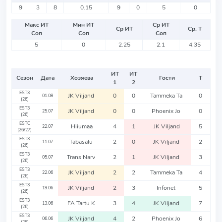
9
3
8
0.15
9
0
5
0
Макс ИТ
Мин ИТ
Ср ИТ
Ср ИТ
Ср. Т
Соп
Соп
Соп
5
0
2.25
2.1
4.35
ИТ
ИТ
Сезон
Дата
Хозяева
Гости
Т
1
2
EST3
JK Viljand
0
0
Tammeka Ta
0
01.08
(26)
EST3
JK Viljand
0
0
Phoenix Jo
0
25.07
(26)
ESTC
Hiiumaa
4
1
JK Viljand
5
22.07
(26/27)
EST3
Tabasalu
2
0
JK Viljand
2
11.07
(26)
EST3
Trans Narv
2
1
JK Viljand
3
05.07
(26)
EST3
JK Viljand
2
2
Tammeka Ta
4
22.06
(26)
EST3
JK Viljand
2
3
Infonet
5
19.06
(26)
EST3
FA Tartu K
3
4
JK Viljand
7
13.06
(26)
EST3
JK Viljand
4
2
Phoenix Jo
6
06.06