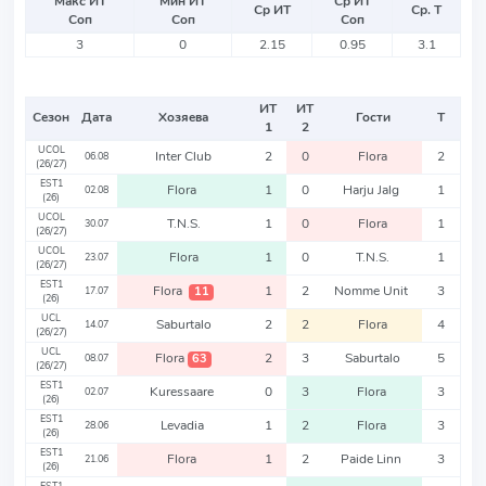
Макс ИТ
Мин ИТ
Ср ИТ
Ср ИТ
Ср. Т
Соп
Соп
Соп
3
0
2.15
0.95
3.1
ИТ
ИТ
Сезон
Дата
Хозяева
Гости
Т
1
2
UCOL
Inter Club
2
0
Flora
2
06.08
(26/27)
EST1
Flora
1
0
Harju Jalg
1
02.08
(26)
UCOL
T.N.S.
1
0
Flora
1
30.07
(26/27)
UCOL
Flora
1
0
T.N.S.
1
23.07
(26/27)
EST1
Flora
1
2
Nomme Unit
3
11
17.07
(26)
UCL
Saburtalo
2
2
Flora
4
14.07
(26/27)
UCL
Flora
2
3
Saburtalo
5
63
08.07
(26/27)
EST1
Kuressaare
0
3
Flora
3
02.07
(26)
EST1
Levadia
1
2
Flora
3
28.06
(26)
EST1
Flora
1
2
Paide Linn
3
21.06
(26)