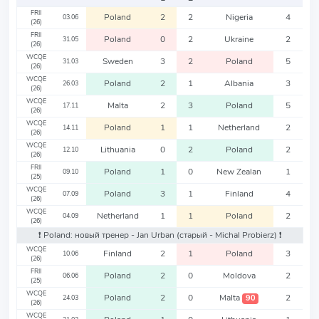
FRII
Poland
2
2
Nigeria
4
03.06
(26)
FRII
Poland
0
2
Ukraine
2
31.05
(26)
WCQE
Sweden
3
2
Poland
5
31.03
(26)
WCQE
Poland
2
1
Albania
3
26.03
(26)
WCQE
Malta
2
3
Poland
5
17.11
(26)
WCQE
Poland
1
1
Netherland
2
14.11
(26)
WCQE
Lithuania
0
2
Poland
2
12.10
(26)
FRII
Poland
1
0
New Zealan
1
09.10
(25)
WCQE
Poland
3
1
Finland
4
07.09
(26)
WCQE
Netherland
1
1
Poland
2
04.09
(26)
❗️ Poland: новый тренер - Jan Urban
(старый - Michal Probierz)
❗️
WCQE
Finland
2
1
Poland
3
10.06
(26)
FRII
Poland
2
0
Moldova
2
06.06
(25)
WCQE
Poland
2
0
Malta
2
90
24.03
(26)
WCQE