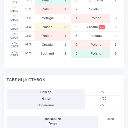
Poland
1
0
Lithuania
1
21.03
(26)
UNL
Poland
1
2
Scotland
3
18.11
(24/25)
UNL
Portugal
5
1
Poland
6
15.11
(24/25)
UNL
Poland
3
3
Croatia
6
76
15.10
(24/25)
UNL
Poland
1
3
Portugal
4
12.10
(24/25)
UNL
Croatia
1
0
Poland
1
08.09
(24/25)
UNL
Scotland
2
3
Poland
5
05.09
(24/25)
ТАБЛИЦА СТАВОК
Победа
9/20
Ничья
4/20
Поражение
7/20
Обе забили
13/20
(Голы)