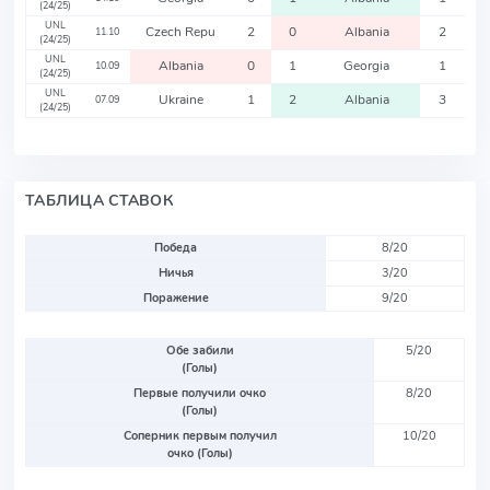
(24/25)
UNL
Czech Repu
2
0
Albania
2
11.10
(24/25)
UNL
Albania
0
1
Georgia
1
10.09
(24/25)
UNL
Ukraine
1
2
Albania
3
07.09
(24/25)
ТАБЛИЦА СТАВОК
Победа
8/20
Ничья
3/20
Поражение
9/20
Обе забили
5/20
(Голы)
Первые получили очко
8/20
(Голы)
Соперник первым получил
10/20
очко (Голы)