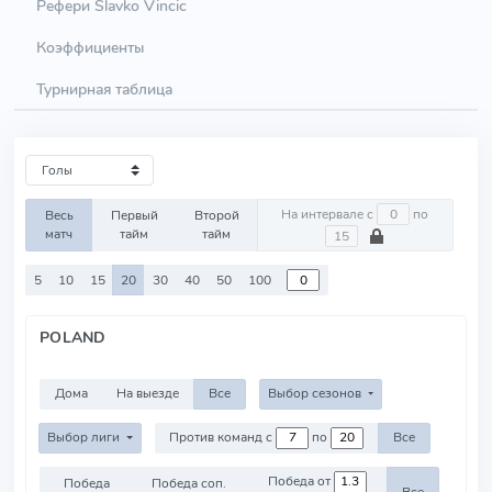
Рефери Slavko Vincic
Коэффициенты
Турнирная таблица
На интервале с
по
Весь
Первый
Второй
матч
тайм
тайм
5
10
15
20
30
40
50
100
POLAND
Дома
На выезде
Все
Выбор сезонов
Выбор лиги
Против команд с
по
Все
Победа от
Победа
Победа соп.