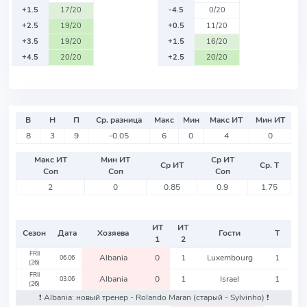
+1.5
17/20
-4.5
0/20
+2.5
19/20
+0.5
11/20
+3.5
19/20
+1.5
16/20
+4.5
20/20
+2.5
20/20
В
Н
П
Ср. разница
Макс
Мин
Макс ИТ
Мин ИТ
8
3
9
-0.05
6
0
4
0
Макс ИТ
Мин ИТ
Ср ИТ
Ср ИТ
Ср. Т
Соп
Соп
Соп
2
0
0.85
0.9
1.75
ИТ
ИТ
Сезон
Дата
Хозяева
Гости
Т
1
2
FRII
Albania
0
1
Luxembourg
1
06.06
(26)
FRII
Albania
0
1
Israel
1
03.06
(26)
❗️ Albania: новый тренер - Rolando Maran
(старый - Sylvinho)
❗️