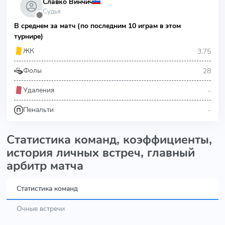
Славко Винчич
Судья
⬤
В среднем за матч (по последним 10 играм в этом
турнире)
3.75
ЖК
28
Фолы
-
Удаления
-
Пенальти
Статистика команд, коэффициенты,
история личных встреч, главный
арбитр матча
Статистика команд
Очные встречи