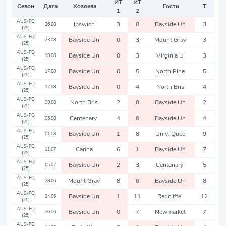
ИТ
ИТ
Сезон
Дата
Хозяева
Гости
Т
1
2
AUS-FQ
Ipswich
3
0
Bayside Un
3
26.08
(25)
AUS-FQ
Bayside Un
0
3
Mount Grav
3
23.08
(25)
AUS-FQ
Bayside Un
0
3
Virginia U
3
19.08
(25)
AUS-FQ
Bayside Un
0
5
North Pine
5
17.08
(25)
AUS-FQ
Bayside Un
0
4
North Bris
4
12.08
(25)
AUS-FQ
North Bris
2
0
Bayside Un
2
09.08
(25)
AUS-FQ
Centenary
4
0
Bayside Un
4
05.08
(25)
AUS-FQ
Bayside Un
1
8
Univ. Quee
9
01.08
(25)
AUS-FQ
Carina
6
1
Bayside Un
7
11.07
(25)
AUS-FQ
Bayside Un
2
3
Centenary
5
05.07
(25)
AUS-FQ
Mount Grav
8
0
Bayside Un
8
28.06
(25)
AUS-FQ
Bayside Un
1
11
Redcliffe
12
24.06
(25)
AUS-FQ
Bayside Un
0
7
Newmarket
7
20.06
(25)
AUS-FQ