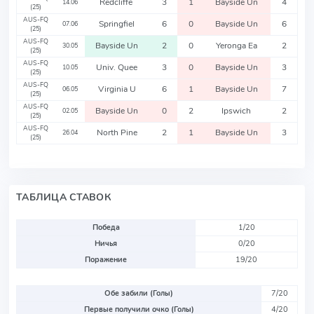
Redcliffe
3
1
Bayside Un
4
14.06
(25)
AUS-FQ
Springfiel
6
0
Bayside Un
6
07.06
(25)
AUS-FQ
Bayside Un
2
0
Yeronga Ea
2
30.05
(25)
AUS-FQ
Univ. Quee
3
0
Bayside Un
3
10.05
(25)
AUS-FQ
Virginia U
6
1
Bayside Un
7
06.05
(25)
AUS-FQ
Bayside Un
0
2
Ipswich
2
02.05
(25)
AUS-FQ
North Pine
2
1
Bayside Un
3
26.04
(25)
ТАБЛИЦА СТАВОК
Победа
1/20
Ничья
0/20
Поражение
19/20
Обе забили (Голы)
7/20
Первые получили очко (Голы)
4/20