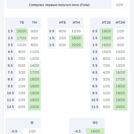
Соперник первым получил очко (Голы)
2/20
ТБ
ТМ
ИТБ
ИТМ
ИТ2Б
ИТ2М
1.5
20/20
0/20
0.5
8/20
12/20
0.5
19/20
1/20
2.5
17/20
3/20
1.5
2/20
18/20
1.5
19/20
1/20
3.5
12/20
8/20
2.5
0/20
20/20
2.5
16/20
4/20
4.5
9/20
11/20
3.5
10/20
10/20
5.5
7/20
13/20
4.5
8/20
12/20
6.5
6/20
14/20
5.5
7/20
13/20
7.5
3/20
17/20
6.5
4/20
16/20
8.5
2/20
18/20
7.5
3/20
17/20
9.5
1/20
19/20
8.5
1/20
19/20
10.5
1/20
19/20
9.5
1/20
19/20
11.5
1/20
19/20
10.5
1/20
19/20
12.5
0/20
20/20
11.5
0/20
20/20
Ф
Ф2
-0.5
1/20
-0.5
19/20