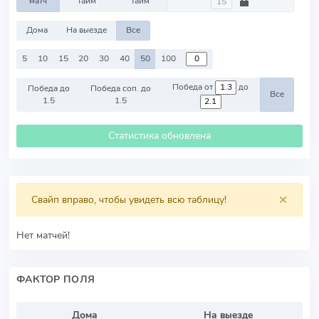
матч
тайм
тайм
Дома
На выезде
Все
5
10
15
20
30
40
50
100
Победа от
до
Победа до
Победа соп. до
Все
1.5
1.5
Статистика обновлена
×
Свайп вправо, чтобы увидеть всю таблицу!
Нет матчей!
ФАКТОР ПОЛЯ
Дома
На выезде