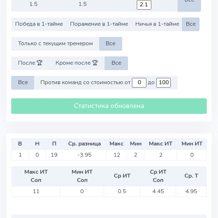
1.5
1.5
Победа в 1-тайме
Поражение в 1-тайме
Ничья в 1-тайме
Все
Только с текущим тренером
Все
После 🏆
Кроме после 🏆
Все
Все
Против команд со стоимостью от
до
Статистика обновлена
В
Н
П
Ср. разница
Макс
Мин
Макс ИТ
Мин ИТ
1
0
19
-3.95
12
2
2
0
Макс ИТ
Мин ИТ
Ср ИТ
Ср ИТ
Ср. Т
Соп
Соп
Соп
11
0
0.5
4.45
4.95