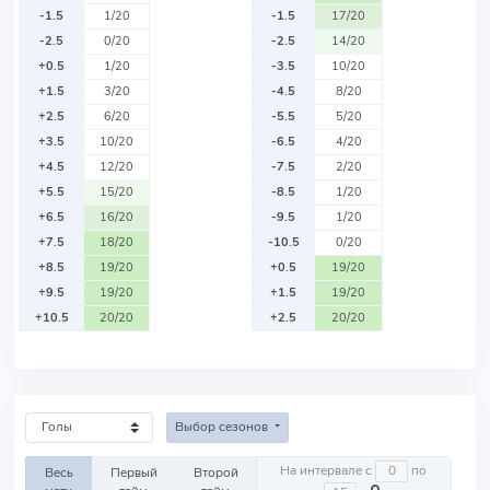
-1.5
1/20
-1.5
17/20
-2.5
0/20
-2.5
14/20
+0.5
1/20
-3.5
10/20
+1.5
3/20
-4.5
8/20
+2.5
6/20
-5.5
5/20
+3.5
10/20
-6.5
4/20
+4.5
12/20
-7.5
2/20
+5.5
15/20
-8.5
1/20
+6.5
16/20
-9.5
1/20
+7.5
18/20
-10.5
0/20
+8.5
19/20
+0.5
19/20
+9.5
19/20
+1.5
19/20
+10.5
20/20
+2.5
20/20
Выбор сезонов
На интервале с
по
Весь
Первый
Второй