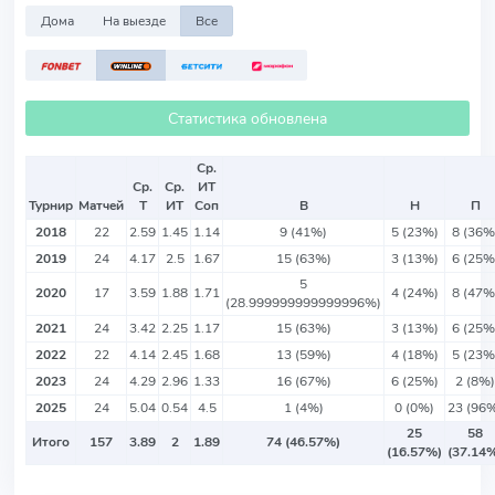
Дома
На выезде
Все
Статистика обновлена
Ср.
Ср.
Ср.
ИТ
Турнир
Матчей
Т
ИТ
Соп
В
Н
П
2018
22
2.59
1.45
1.14
9 (41%)
5 (23%)
8 (36%
2019
24
4.17
2.5
1.67
15 (63%)
3 (13%)
6 (25%
5
2020
17
3.59
1.88
1.71
4 (24%)
8 (47%
(28.999999999999996%)
2021
24
3.42
2.25
1.17
15 (63%)
3 (13%)
6 (25%
2022
22
4.14
2.45
1.68
13 (59%)
4 (18%)
5 (23%
2023
24
4.29
2.96
1.33
16 (67%)
6 (25%)
2 (8%)
2025
24
5.04
0.54
4.5
1 (4%)
0 (0%)
23 (96
25
58
Итого
157
3.89
2
1.89
74 (46.57%)
(16.57%)
(37.14