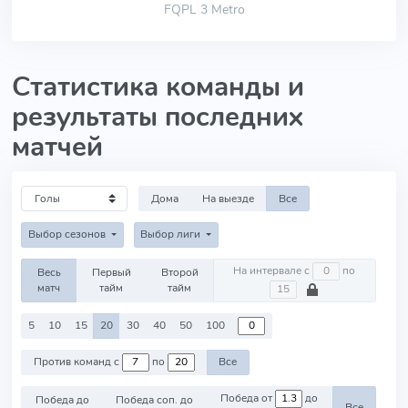
FQPL 3 Metro
Статистика команды и
результаты последних
матчей
Дома
На выезде
Все
Выбор сезонов
Выбор лиги
На интервале с
по
Весь
Первый
Второй
матч
тайм
тайм
5
10
15
20
30
40
50
100
Против команд с
по
Все
Победа от
до
Победа до
Победа соп. до
Все