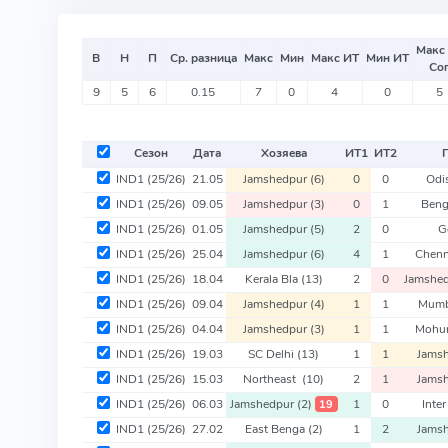
Макс
В
Н
П
Ср. разница
Макс
Мин
Макс ИТ
Мин ИТ
Со
9
5
6
0.15
7
0
4
0
5
Сезон
Дата
Хозяева
ИТ
1
ИТ
2
Г
IND1
(25/26)
21.05
Jamshedpur
(6)
0
0
Odi
IND1
(25/26)
09.05
Jamshedpur
(3)
0
1
Beng
IND1
(25/26)
01.05
Jamshedpur
(5)
2
0
G
IND1
(25/26)
25.04
Jamshedpur
(6)
4
1
Chenn
IND1
(25/26)
18.04
Kerala Bla
(13)
2
0
Jamshe
IND1
(25/26)
09.04
Jamshedpur
(4)
1
1
Mumb
IND1
(25/26)
04.04
Jamshedpur
(3)
1
1
Mohu
IND1
(25/26)
19.03
SC Delhi
(13)
1
1
Jams
IND1
(25/26)
15.03
Northeast
(10)
2
1
Jams
IND1
(25/26)
06.03
Jamshedpur
(2)
1
0
Inte
19
IND1
(25/26)
27.02
East Benga
(2)
1
2
Jams