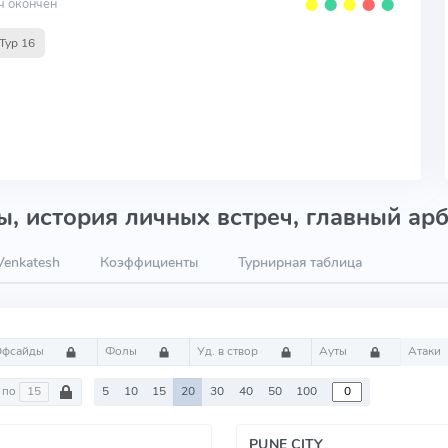
ч окончен
⬤
⬤
⬤
⬤
⬤
Тур 16
, история личных встреч, главный арб
Venkatesh
Коэффициенты
Турнирная таблица
Офсайды
Фолы
Уд. в створ
Ауты
Атаки
по
5
10
15
20
30
40
50
100
PUNE CITY