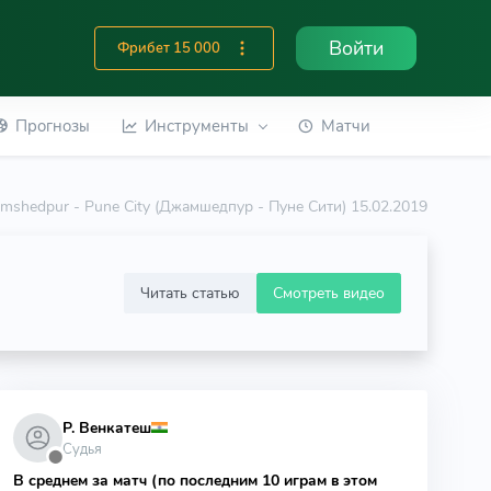
Войти
Фрибет 15 000
Прогнозы
Инструменты
Матчи
amshedpur - Pune City (Джамшедпур - Пуне Сити) 15.02.2019
Читать статью
Смотреть видео
Р. Венкатеш
Судья
⬤
В среднем за матч (по последним 10 играм в этом