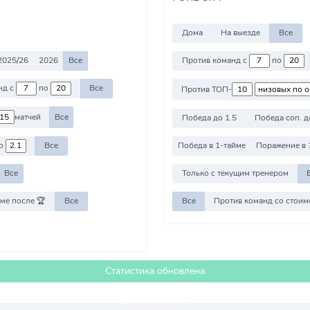
Дома
На выезде
Все
2025/26
2026
Все
Против команд с
по
Против команд с
по
Все
Против ТОП-
матчей
Все
Победа до 1.5
Победа соп. д
о
Все
Победа в 1-тайме
Поражение в 
Все
Только с текущим тренером
ме после 🏆
Все
Все
Статистика обновлена