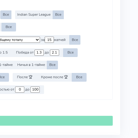
Все
Indian Super League
Все
Все
за
матчей
Все
о 1.5
Победа от
до
Все
1-тайме
Ничья в 1-тайме
Все
Все
После 🏆
Кроме после 🏆
Все
Против команд со стоимостью от
до