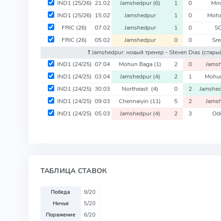
IND1
(25/26)
21.02
Jamshedpur
(6)
1
0
Min
IND1
(25/26)
15.02
Jamshedpur
1
0
Moh
FRIC
(26)
07.02
Jamshedpur
1
0
SC
FRIC
(26)
05.02
Jamshedpur
0
0
Sre
❗️ Jamshedpur: новый тренер - Steven Dias
(старый
IND1
(24/25)
07.04
Mohun Baga
(1)
2
0
Jams
IND1
(24/25)
03.04
Jamshedpur
(4)
2
1
Mohu
IND1
(24/25)
30.03
Northeast
(4)
0
2
Jamshe
IND1
(24/25)
09.03
Chennaiyin
(11)
5
2
Jams
IND1
(24/25)
05.03
Jamshedpur
(4)
2
3
Od
ТАБЛИЦА СТАВОК
Победа
9/20
Ничья
5/20
Поражение
6/20