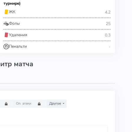
турнире)
4.2
ЖК
25
Фолы
0.3
Удаления
-
Пенальти
итр матча
Оп. атаки
Другое