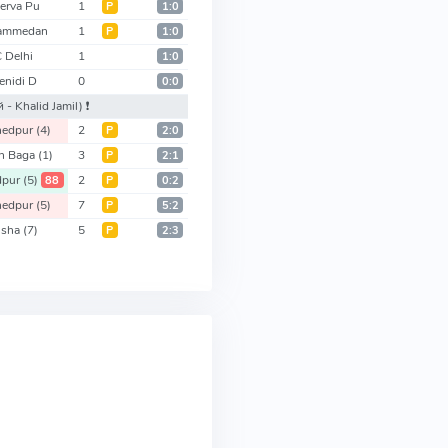
erva Pu
1
Р
1:0
ammedan
1
Р
1:0
 Delhi
1
1:0
enidi D
0
0:0
 - Khalid Jamil)
❗️
hedpur
(4)
2
Р
2:0
n Baga
(1)
3
Р
2:1
dpur
(5)
2
88
Р
0:2
hedpur
(5)
7
Р
5:2
isha
(7)
5
Р
2:3