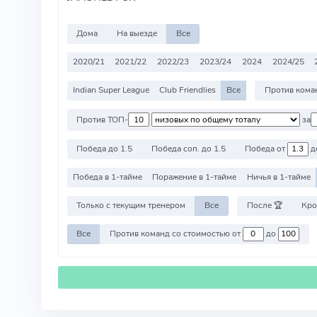
Дома
На выезде
Все
2020/21
2021/22
2022/23
2023/24
2024
2024/25
Indian Super League
Club Friendlies
Все
Против ТОП-
за
Победа до 1.5
Победа соп. до 1.5
Победа от
д
Победа в 1-тайме
Поражение в 1-тайме
Ничья в 1-тайме
Только с текущим тренером
Все
После 🏆
Кро
Все
Против команд со стоимостью от
до