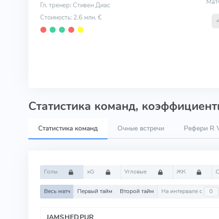
Мат
Гл. тренер: Стивен Диас
Стоимость: 2.6 млн. €
⬤
⬤
⬤
⬤
⬤
Статистика команд, коэффициенты
Статистика команд
Очные встречи
Рефери R 
Голы
xG
Угловые
ЖК
Весь матч
Первый тайм
Второй тайм
На интервале с
JAMSHEDPUR