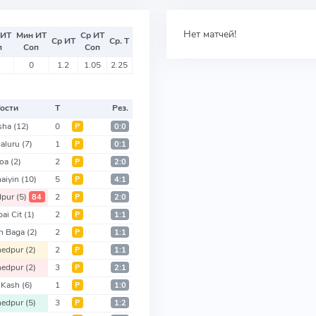
Нет матчей!
 ИТ
Мин ИТ
Ср ИТ
Ср ИТ
Ср. Т
п
Соп
Соп
0
1.2
1.05
2.25
ости
Т
Рез.
sha
(12)
0
Р
0:0
aluru
(7)
1
Р
0:1
oa
(2)
2
Р
2:0
aiyin
(10)
5
Р
4:1
dpur
(5)
2
84
Р
2:0
ai Cit
(1)
2
Р
1:1
n Baga
(2)
2
Р
1:1
hedpur
(2)
2
Р
1:1
hedpur
(2)
3
Р
2:1
r Kash
(6)
1
Р
1:0
hedpur
(5)
3
Р
1:2