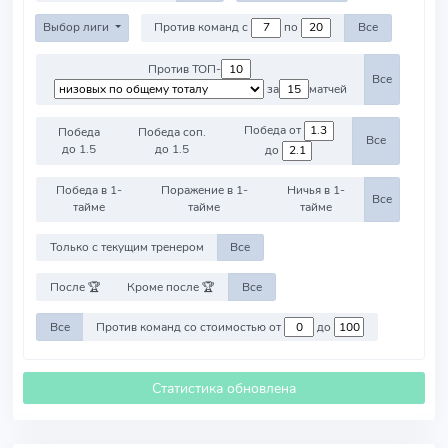
Выбор лиги
Против команд с
по
Все
Против ТОП-
Все
за
матчей
Победа от
Победа
Победа соп.
Все
до 1.5
до 1.5
до
Победа в 1-
Поражение в 1-
Ничья в 1-
Все
тайме
тайме
тайме
Только с текущим тренером
Все
После 🏆
Кроме после 🏆
Все
Все
Против команд со стоимостью от
до
Статистика обновлена