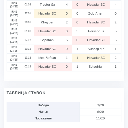
IRN1
Tractor Sa
4
0
Havadar SC
4
01.02
(24/25)
IRN1
Havadar SC
0
0
Zob Ahan
0
27.01
(24/25)
IRN1
Kheybar
2
0
Havadar SC
2
20.01
(24/25)
IRN1
Havadar SC
0
5
Persepolis
5
01.01
(24/25)
IRN1
Sepahan
5
0
Havadar SC
5
27.12
(24/25)
IRN1
Havadar SC
0
1
Nassaji Ma
1
20.12
(24/25)
IRN1
Mes Rafsan
1
1
Havadar SC
2
13.12
(24/25)
IRN1
Havadar SC
0
1
Esteghlal
1
02.12
(24/25)
ТАБЛИЦА СТАВОК
Победа
3/20
Ничья
6/20
Поражение
11/20