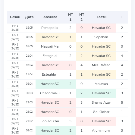
ИТ
ИТ
Сезон
Дата
Хозяева
Гости
Т
1
2
IRN1
Persepolis
2
0
Havadar SC
2
15.05
(24/25)
IRN1
Havadar SC
1
1
Sepahan
2
08.05
(24/25)
IRN1
Nassaji Ma
0
0
Havadar SC
0
01.05
(24/25)
IRN1
Esteghlal
2
2
Havadar SC
4
21.04
(24/25)
IRN1
Havadar SC
0
4
Mes Rafsan
4
16.04
(24/25)
IRN1
Esteghlal
1
1
Havadar SC
2
11.04
(24/25)
IRN1
Havadar SC
2
0
Malavan
2
05.04
(24/25)
IRN1
Chadormalu
1
2
Havadar SC
3
30.03
(24/25)
IRN1
Havadar SC
2
3
Shams Azar
5
13.03
(24/25)
IRN1
Havadar SC
0
1
Gol Gohar
1
28.02
(24/25)
IRN1
Foolad Khu
3
0
Havadar SC
3
21.02
(24/25)
IRN1
Havadar SC
2
1
Aluminium
3
08.02
(24/25)