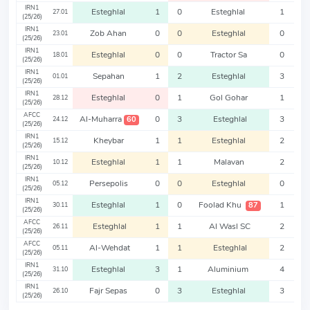
IRN1
Esteghlal
1
0
Esteghlal
1
27.01
(25/26)
IRN1
Zob Ahan
0
0
Esteghlal
0
23.01
(25/26)
IRN1
Esteghlal
0
0
Tractor Sa
0
18.01
(25/26)
IRN1
Sepahan
1
2
Esteghlal
3
01.01
(25/26)
IRN1
Esteghlal
0
1
Gol Gohar
1
28.12
(25/26)
AFCC
Al-Muharra
0
3
Esteghlal
3
60
24.12
(25/26)
IRN1
Kheybar
1
1
Esteghlal
2
15.12
(25/26)
IRN1
Esteghlal
1
1
Malavan
2
10.12
(25/26)
IRN1
Persepolis
0
0
Esteghlal
0
05.12
(25/26)
IRN1
Esteghlal
1
0
Foolad Khu
1
87
30.11
(25/26)
AFCC
Esteghlal
1
1
Al Wasl SC
2
26.11
(25/26)
AFCC
Al-Wehdat
1
1
Esteghlal
2
05.11
(25/26)
IRN1
Esteghlal
3
1
Aluminium
4
31.10
(25/26)
IRN1
Fajr Sepas
0
3
Esteghlal
3
26.10
(25/26)