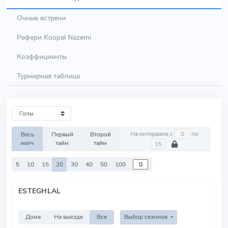
Очные встречи
Рефери Koopal Nazemi
Коэффициенты
Турнирная таблица
На интервале с
по
Весь
Первый
Второй
матч
тайм
тайм
5
10
15
20
30
40
50
100
ESTEGHLAL
Дома
На выезде
Все
Выбор сезонов