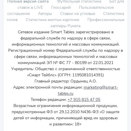
Полная версия сайта
Футбольная статистика
Бот для
ставок в LIVE
Глоссарий
Пользовательское
соглашение
Авторы
Ставки на угловые
Статистика
голов
Статистика желтых карточек
Профессиональные
капперы Рунета
Сетевое издание Smart Tables зарегистрировано в
федеральной службе по надзору в сфере связи,
информационных технологий и массовых коммуникаций.
Регистрационный номер Федеральной службы по надзору в
сфере связи, информационных технологий и массовых
коммуникаций ЭЛ № ФС 77 - 80199 от 22.01.2021
Учредитель
:
Общество с ограниченной ответственностью
«Смарт Тейблс» (ОГРН: 1195081014391)
Главный редактор: Ордынец А.О.
Адрес электронной почты редакции:
marketing@smart-
tables.ru
Телефон редакции:
+7 915 815 47 05
Возрастные ограничения информационной продукции,
предусмотренные ФЗ от 29.12.2010 N436-ФЗ «О защите
детей от информации, причиняющей вред их здоровью
и развитию»: 18+