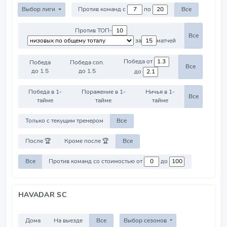
Выбор лиги
Против команд с
по
Все
Против ТОП-
Все
за
матчей
Победа от
Победа
Победа соп.
Все
до 1.5
до 1.5
до
Победа в 1-
Поражение в 1-
Ничья в 1-
Все
тайме
тайме
тайме
Только с текущим тренером
Все
После 🏆
Кроме после 🏆
Все
Все
Против команд со стоимостью от
до
HAVADAR SC
Дома
На выезде
Все
Выбор сезонов