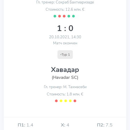
Гл. тренер: Сохраб Бахтиаризаде
Стоимость: 12.6 млн. €
⬤
⬤
⬤
⬤
⬤
1 : 0
20.10.2021, 14:30
Матч окончен
Тур 1
Хавадар
(Havadar SC)
Гл. тренер: М. Тахмасеби
Стоимость: 1.8 млн. €
⬤
⬤
⬤
⬤
⬤
П1:
1.4
Х:
4
П2:
7.5