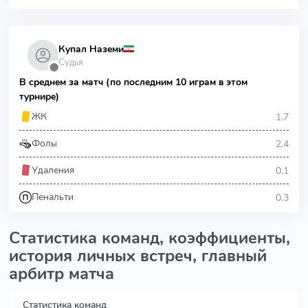
Купал Наземи
Судья
⬤
В среднем за матч (по последним 10 играм в этом
турнире)
1.7
ЖК
2.4
Фолы
0.1
Удаления
0.3
Пенальти
Статистика команд, коэффициенты,
история личных встреч, главный
арбитр матча
Статистика команд