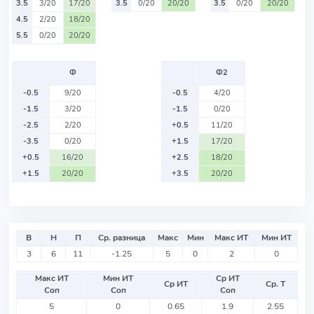
3.5
3/20
17/20
3.5
0/20
20/20
3.5
0/20
20/20
4.5
2/20
18/20
5.5
0/20
20/20
Ф
Ф2
-0.5
9/20
-0.5
4/20
-1.5
3/20
-1.5
0/20
-2.5
2/20
+0.5
11/20
-3.5
0/20
+1.5
17/20
+0.5
16/20
+2.5
18/20
+1.5
20/20
+3.5
20/20
В
Н
П
Ср. разница
Макс
Мин
Макс ИТ
Мин ИТ
3
6
11
-1.25
5
0
2
0
Макс ИТ
Мин ИТ
Ср ИТ
Ср ИТ
Ср. Т
Соп
Соп
Соп
5
0
0.65
1.9
2.55