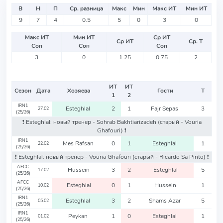
В
Н
П
Ср. разница
Макс
Мин
Макс ИТ
Мин ИТ
9
7
4
0.5
5
0
3
0
Макс ИТ
Мин ИТ
Ср ИТ
Ср ИТ
Ср. Т
Соп
Соп
Соп
3
0
1.25
0.75
2
ИТ
ИТ
Сезон
Дата
Хозяева
Гости
Т
1
2
IRN1
Esteghlal
2
1
Fajr Sepas
3
27.02
(25/26)
❗️ Esteghlal: новый тренер - Sohrab Bakhtiarizadeh
(старый - Vouria
Ghafouri)
❗️
IRN1
Mes Rafsan
0
1
Esteghlal
1
22.02
(25/26)
❗️ Esteghlal: новый тренер - Vouria Ghafouri
(старый - Ricardo Sa Pinto)
❗️
AFCC
Hussein
3
2
Esteghlal
5
17.02
(25/26)
AFCC
Esteghlal
0
1
Hussein
1
10.02
(25/26)
IRN1
Esteghlal
3
2
Shams Azar
5
05.02
(25/26)
IRN1
Peykan
1
0
Esteghlal
1
01.02
(25/26)