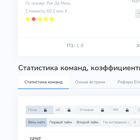
Мат
Гл. тренер: Рик Де Миль
Стоимость: 60.0 млн. €
⬤
⬤
⬤
⬤
⬤
П1:
1.8
Х
Статистика команд, коэффициенты
Статистика команд
Очные встречи
Рефери Eri
Голы
xG
Угловые
ЖК
Весь матч
Первый тайм
Второй тайм
На интервале с
GENT