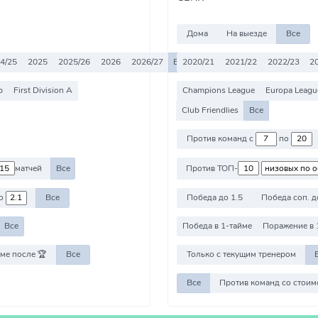
Дома
На выезде
Все
4/25
2025
2025/26
2026
2026/27
Все
2020/21
2021/22
2022/23
2
p
First Division A
Champions League
Europa Leagu
Club Friendlies
Все
Против команд с
по
матчей
Все
Против ТОП-
о
Все
Победа до 1.5
Победа соп. д
Все
Победа в 1-тайме
Поражение в 
ме после 🏆
Все
Только с текущим тренером
Все