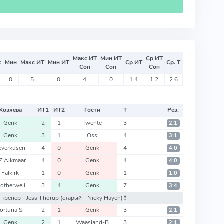
Макс ИТ
Мин ИТ
Ср ИТ
с
Мин
Макс ИТ
Мин ИТ
Ср ИТ
Ср. Т
Соп
Соп
Соп
0
5
0
4
0
1.4
1.2
2.6
Хозяева
ИТ
1
ИТ
2
Гости
Т
Рез.
Genk
2
1
Twente
3
2:1
Genk
3
1
Oss
4
3:1
everkusen
4
0
Genk
4
4:0
Z Alkmaar
4
0
Genk
4
4:0
Falkirk
1
0
Genk
1
1:0
otherwell
3
4
Genk
7
3:4
й тренер - Jess Thorup
(старый - Nicky Hayen)
❗️
ortuna Si
2
1
Genk
3
2:1
Genk
2
1
Waasland-B
3
2:1