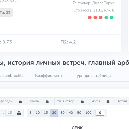
ч окончен
Гл. тренер: Джесс Торуп
Стоимость: 110.1 млн. €
Тур 23
⬤
⬤
⬤
⬤
⬤
:
3.75
П2:
4.2
, история личных встреч, главный арб
c Lambrechts
Коэффициенты
Турнирная таблица
Офсайды
Фолы
Уд. в створ
Ауты
Атаки
по
5
10
15
20
30
40
50
100
GENK