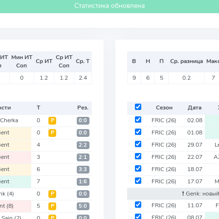
Статистика обновлена
 ИТ
Мин ИТ
Ср ИТ
Ср ИТ
Ср. Т
В
Н
П
Ср. разница
Мак
п
Соп
Соп
0
1.2
1.2
2.4
9
6
5
0.2
7
ости
Т
Рез.
Сезон
Дата
Cherka
0
FRIC
(26)
02.08
Р
0:0
ent
0
FRIC
(26)
01.08
Р
0:0
ent
4
FRIC
(26)
29.07
L
2:2
ent
3
FRIC
(26)
22.07
A
2:1
ent
6
FRIC
(26)
18.07
3:3
ent
7
FRIC
(26)
17.07
M
1:6
nk
(4)
0
❗️ Genk: новы
Р
0:0
FRIC
(26)
11.07
F
nt
(8)
5
Р
5:0
FRIC
(26)
08.07
 Sain
(2)
0
Р
0:0