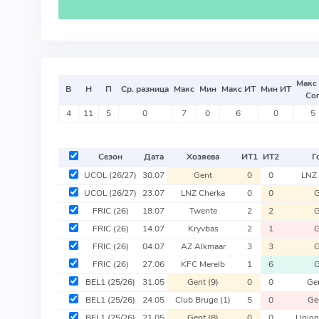
Макс
В
Н
П
Ср. разница
Макс
Мин
Макс ИТ
Мин ИТ
Со
4
11
5
0
7
0
6
0
5
Сезон
Дата
Хозяева
ИТ
1
ИТ
2
Г
UCOL
(26/27)
30.07
Gent
0
0
LNZ 
UCOL
(26/27)
23.07
LNZ Cherka
0
0
G
FRIC
(26)
18.07
Twente
2
2
G
FRIC
(26)
14.07
Kryvbas
2
1
G
FRIC
(26)
04.07
AZ Alkmaar
3
3
G
FRIC
(26)
27.06
KFC Merelb
1
6
G
BEL1
(25/26)
31.05
Gent
(9)
0
0
Ge
BEL1
(25/26)
24.05
Club Bruge
(1)
5
0
Ge
BEL1
(25/26)
21.05
Gent
(8)
0
0
Union