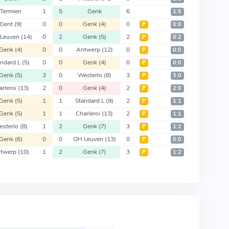
Termien
1
5
Genk
6
1:5
Gent
(9)
0
0
Genk
(4)
0
Р
0:0
Leuven
(14)
0
2
Genk
(5)
2
Р
0:2
Genk
(4)
0
0
Antwerp
(12)
0
Р
0:0
andard L
(5)
0
0
Genk
(4)
0
Р
0:0
Genk
(5)
3
0
Westerlo
(8)
3
Р
3:0
arleroi
(13)
2
0
Genk
(4)
2
Р
2:0
Genk
(5)
1
1
Standard L
(9)
2
Р
1:1
Genk
(5)
1
1
Charleroi
(13)
2
Р
1:1
esterlo
(8)
1
2
Genk
(7)
3
Р
1:2
Genk
(6)
0
0
OH Leuven
(13)
0
Р
0:0
twerp
(10)
1
2
Genk
(7)
3
Р
1:2