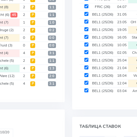
FRIC
(26)
04.07
nt
(8)
2
Р
1:1
BEL1
(25/26)
31.05
cht
(6)
2
45
Р
1:1
BEL1
(25/26)
23.05
OH 
nt
(7)
1
Р
1:0
BEL1
(25/26)
19.05
Bruge
(2)
2
Р
0:2
BEL1
(25/26)
16.05
St
nt
(7)
0
Р
0:0
BEL1
(25/26)
10.05
Truid
(3)
0
Р
0:0
BEL1
(25/26)
02.05
Ch
nt
(4)
4
Р
3:1
BEL1
(25/26)
25.04
chele
(5)
2
Р
1:1
BEL1
(25/26)
21.04
nt
(6)
4
Р
1:3
BEL1
(25/26)
18.04
W
-Ware
(12)
2
Р
2:0
BEL1
(25/26)
12.04
chele
(5)
4
Р
3:1
BEL1
(25/26)
03.04
An
ТАБЛИЦА СТАВОК
10/20