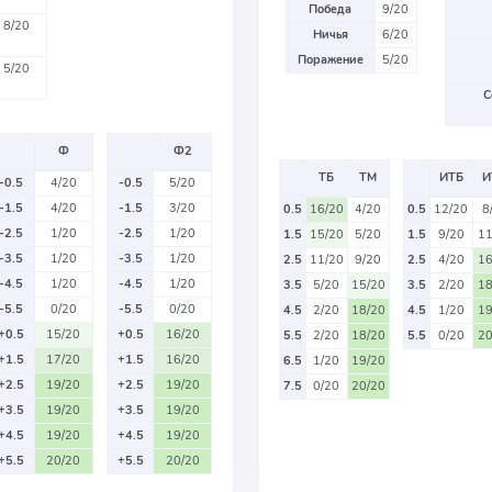
Победа
9/20
8/20
Ничья
6/20
Поражение
5/20
5/20
С
Ф
Ф2
ТБ
ТМ
ИТБ
И
-0.5
4/20
-0.5
5/20
-1.5
4/20
-1.5
3/20
0.5
16/20
4/20
0.5
12/20
8
-2.5
1/20
-2.5
1/20
1.5
15/20
5/20
1.5
9/20
11
-3.5
1/20
-3.5
1/20
2.5
11/20
9/20
2.5
4/20
16
-4.5
1/20
-4.5
1/20
3.5
5/20
15/20
3.5
2/20
18
-5.5
0/20
-5.5
0/20
4.5
2/20
18/20
4.5
1/20
19
+0.5
15/20
+0.5
16/20
5.5
2/20
18/20
5.5
0/20
20
+1.5
17/20
+1.5
16/20
6.5
1/20
19/20
+2.5
19/20
+2.5
19/20
7.5
0/20
20/20
+3.5
19/20
+3.5
19/20
+4.5
19/20
+4.5
19/20
+5.5
20/20
+5.5
20/20