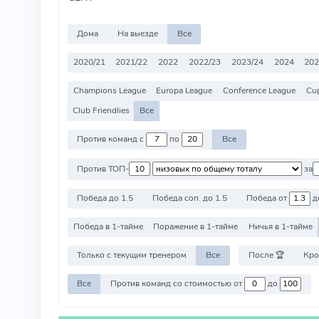
Дома
На выезде
Все
2020/21
2021/22
2022
2022/23
2023/24
2024
202
Champions League
Europa League
Conference League
Cu
Club Friendlies
Все
Против команд с
по
Все
Против ТОП-
за
Победа до 1.5
Победа соп. до 1.5
Победа от
д
Победа в 1-тайме
Поражение в 1-тайме
Ничья в 1-тайме
Только с текущим тренером
Все
После 🏆
Кро
Все
Против команд со стоимостью от
до