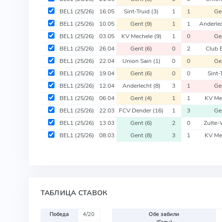
BEL1
(25/26)
16.05
Sint-Truid
(3)
1
1
Ge
BEL1
(25/26)
10.05
Gent
(9)
1
1
Anderle
BEL1
(25/26)
03.05
KV Mechele
(9)
1
0
Ge
BEL1
(25/26)
26.04
Gent
(6)
0
2
Club 
BEL1
(25/26)
22.04
Union Sain
(1)
0
0
Ge
BEL1
(25/26)
19.04
Gent
(6)
0
0
Sint-
BEL1
(25/26)
12.04
Anderlecht
(8)
3
1
Ge
BEL1
(25/26)
06.04
Gent
(4)
1
1
KV Me
BEL1
(25/26)
22.03
FCV Dender
(16)
1
3
Ge
BEL1
(25/26)
13.03
Gent
(6)
2
0
Zulte
BEL1
(25/26)
08.03
Gent
(8)
3
1
KV Me
ТАБЛИЦА СТАВОК
Победа
4/20
Обе забили