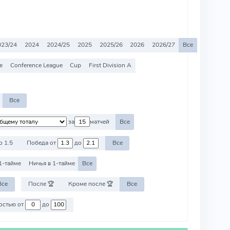
023/24
2024
2024/25
2025
2025/26
2026
2026/27
Все
e
Conference League
Cup
First Division A
Все
за
матчей
Все
о 1.5
Победа от
до
Все
1-тайме
Ничья в 1-тайме
Все
Все
После 🏆
Кроме после 🏆
Все
Против команд со стоимостью от
до