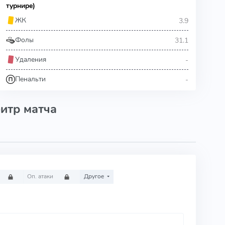
турнире)
3.9
ЖК
31.1
Фолы
-
Удаления
-
Пенальти
итр матча
Оп. атаки
Другое