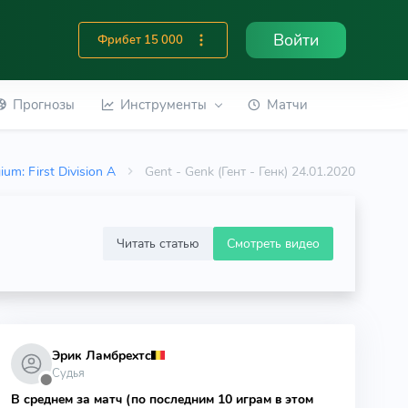
Войти
Фрибет 15 000
Прогнозы
Инструменты
Матчи
ium: First Division A
Gent - Genk (Гент - Генк) 24.01.2020
Читать статью
Смотреть видео
Эрик Ламбрехтс
Судья
⬤
В среднем за матч (по последним 10 играм в этом