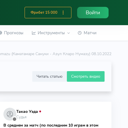
Войти
Фрибет 15 000
Прогнозы
Инструменты
Матчи
Numazu (Каматамаре Сануки - Азул Кларо Нумазу) 08.10.2022
Читать статью
Смотреть видео
Такао Уэда
Судья
⬤
В среднем за матч (по последним 10 играм в этом