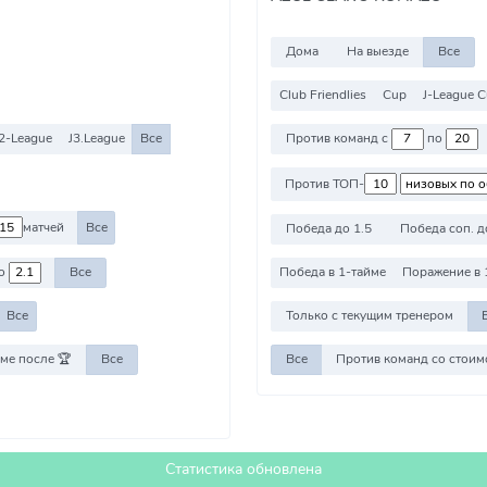
Дома
На выезде
Все
Club Friendlies
Cup
J-League 
2-League
J3.League
Все
Против команд с
по
Против ТОП-
матчей
Все
Победа до 1.5
Победа соп. д
о
Все
Победа в 1-тайме
Поражение в 
Все
Только с текущим тренером
ме после 🏆
Все
Все
Статистика обновлена