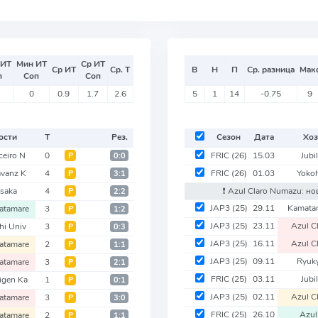
 ИТ
Мин ИТ
Ср ИТ
Ср ИТ
Ср. Т
В
Н
П
Ср. разница
Мак
п
Соп
Соп
0
0.9
1.7
2.6
5
1
14
-0.75
9
ости
Т
Рез.
Сезон
Дата
Хоз
ceiro N
0
FRIC
(26)
15.03
Jubi
Р
0:0
avanz K
4
FRIC
(26)
01.03
Yoko
Р
3:1
saka
4
❗️ Azul Claro Numazu: н
Р
2:2
JAP3
(25)
29.11
Kamata
atamare
3
Р
1:2
JAP3
(25)
23.11
Azul C
hi Univ
3
Р
0:3
JAP3
(25)
16.11
Azul C
atamare
2
Р
1:1
JAP3
(25)
09.11
Ryuk
atamare
3
Р
2:1
FRIC
(25)
03.11
Jubi
igen Ka
1
Р
0:1
JAP3
(25)
02.11
Azul C
atamare
3
Р
3:0
FRIC
(25)
26.10
Azul
atamare
2
Р
1:1