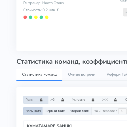
Мат
Гл. тренер: Наото Отакэ
Стоимость: 0.2 млн. €
⬤
⬤
⬤
⬤
⬤
Статистика команд, коэффициенты
Статистика команд
Очные встречи
Рефери Ta
Голы
xG
Угловые
ЖК
Весь матч
Первый тайм
Второй тайм
На интервале с
KAMATAMARE SANUKI