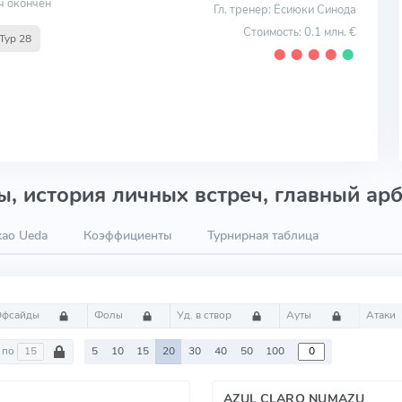
ч окончен
Гл. тренер: Ёсиюки Синода
Стоимость: 0.1 млн. €
Тур 28
⬤
⬤
⬤
⬤
⬤
, история личных встреч, главный арб
kao Ueda
Коэффициенты
Турнирная таблица
Офсайды
Фолы
Уд. в створ
Ауты
Атаки
по
5
10
15
20
30
40
50
100
AZUL CLARO NUMAZU