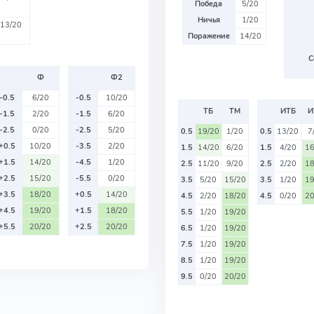
Победа
5/20
Ничья
1/20
13/20
Поражение
14/20
С
Ф
Ф2
-0.5
6/20
-0.5
10/20
ТБ
ТМ
ИТБ
И
-1.5
2/20
-1.5
6/20
-2.5
0/20
-2.5
5/20
0.5
19/20
1/20
0.5
13/20
7
+0.5
10/20
-3.5
2/20
1.5
14/20
6/20
1.5
4/20
16
+1.5
14/20
-4.5
1/20
2.5
11/20
9/20
2.5
2/20
18
+2.5
15/20
-5.5
0/20
3.5
5/20
15/20
3.5
1/20
19
+3.5
18/20
+0.5
14/20
4.5
2/20
18/20
4.5
0/20
20
+4.5
19/20
+1.5
18/20
5.5
1/20
19/20
+5.5
20/20
+2.5
20/20
6.5
1/20
19/20
7.5
1/20
19/20
8.5
1/20
19/20
9.5
0/20
20/20