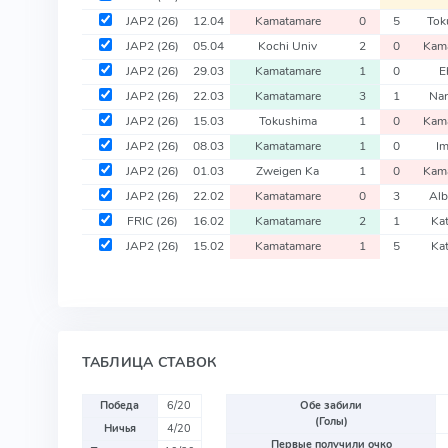
JAP2
(26)
12.04
Kamatamare
0
5
Tok
JAP2
(26)
05.04
Kochi Univ
2
0
Kam
JAP2
(26)
29.03
Kamatamare
1
0
E
JAP2
(26)
22.03
Kamatamare
3
1
Nar
JAP2
(26)
15.03
Tokushima
1
0
Kam
JAP2
(26)
08.03
Kamatamare
1
0
Im
JAP2
(26)
01.03
Zweigen Ka
1
0
Kam
JAP2
(26)
22.02
Kamatamare
0
3
Alb
FRIC
(26)
16.02
Kamatamare
2
1
Kat
JAP2
(26)
15.02
Kamatamare
1
5
Kat
ТАБЛИЦА СТАВОК
Победа
6/20
Обе забили
(Голы)
Ничья
4/20
Первые получили очко