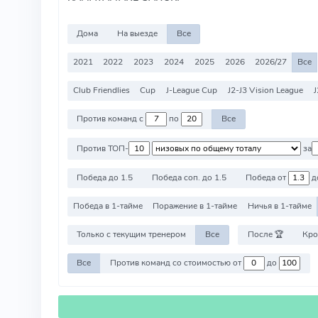
Дома
На выезде
Все
2021
2022
2023
2024
2025
2026
2026/27
Все
Club Friendlies
Cup
J-League Cup
J2-J3 Vision League
J
Против команд с
по
Все
Против ТОП-
за
Победа до 1.5
Победа соп. до 1.5
Победа от
д
Победа в 1-тайме
Поражение в 1-тайме
Ничья в 1-тайме
Только с текущим тренером
Все
После 🏆
Кро
Все
Против команд со стоимостью от
до