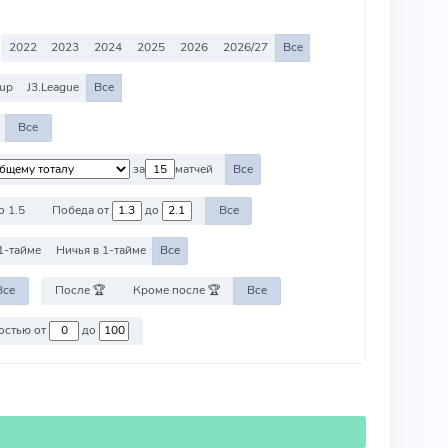
2022
2023
2024
2025
2026
2026/27
Все
Cup
J3.League
Все
Все
за
матчей
Все
о 1.5
Победа от
до
Все
1-тайме
Ничья в 1-тайме
Все
Все
После 🏆
Кроме после 🏆
Все
Против команд со стоимостью от
до