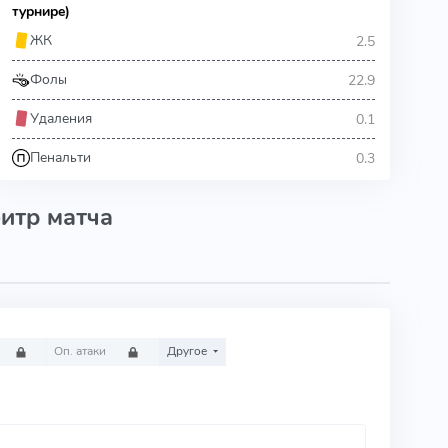
турнире)
2.5
ЖК
22.9
Фолы
0.1
Удаления
0.3
Пенальти
итр матча
Оп. атаки
Другое