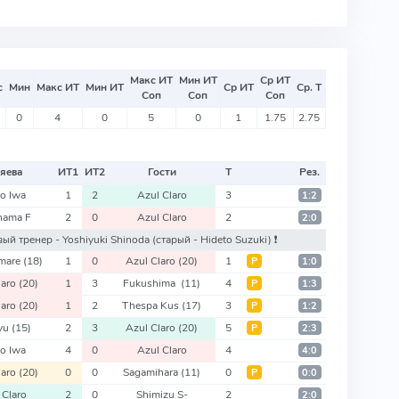
Макс ИТ
Мин ИТ
Ср ИТ
с
Мин
Макс ИТ
Мин ИТ
Ср ИТ
Ср. Т
Соп
Соп
Соп
0
4
0
5
0
1
1.75
2.75
яева
ИТ
1
ИТ
2
Гости
Т
Рез.
lo Iwa
1
2
Azul Claro
3
1:2
hama F
2
0
Azul Claro
2
2:0
овый тренер - Yoshiyuki Shinoda
(старый - Hideto Suzuki)
❗️
mare
(18)
1
0
Azul Claro
(20)
1
Р
1:0
laro
(20)
1
3
Fukushima
(11)
4
Р
1:3
laro
(20)
1
2
Thespa Kus
(17)
3
Р
1:2
yu
(15)
2
3
Azul Claro
(20)
5
Р
2:3
lo Iwa
4
0
Azul Claro
4
4:0
laro
(20)
0
0
Sagamihara
(11)
0
Р
0:0
 Claro
2
0
Shimizu S-
2
2:0