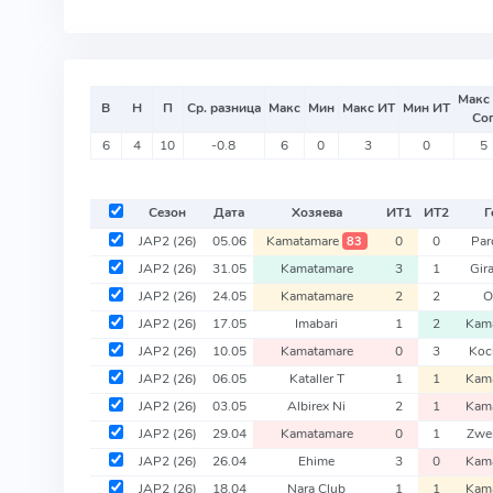
Макс
В
Н
П
Ср. разница
Макс
Мин
Макс ИТ
Мин ИТ
Со
6
4
10
-0.8
6
0
3
0
5
Сезон
Дата
Хозяева
ИТ
1
ИТ
2
Г
JAP2
(26)
05.06
Kamatamare
0
0
Par
83
JAP2
(26)
31.05
Kamatamare
3
1
Gir
JAP2
(26)
24.05
Kamatamare
2
2
O
JAP2
(26)
17.05
Imabari
1
2
Kam
JAP2
(26)
10.05
Kamatamare
0
3
Koc
JAP2
(26)
06.05
Kataller T
1
1
Kam
JAP2
(26)
03.05
Albirex Ni
2
1
Kam
JAP2
(26)
29.04
Kamatamare
0
1
Zwe
JAP2
(26)
26.04
Ehime
3
0
Kam
JAP2
(26)
18.04
Nara Club
1
1
Kam