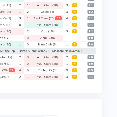
ro N
(17)
2
1
Azul Claro
(20)
3
Р
2:1
laro
(20)
1
2
Osaka
(4)
3
Р
1:2
en Ka
(9)
3
1
Azul Claro
(20)
4
83
Р
3:1
Univ
(16)
0
1
Azul Claro
(20)
1
Р
0:1
laro
(20)
1
2
Gifu
(15)
3
Р
1:2
eda MY
1
0
Azul Claro
1
1:0
laro
(20)
1
0
Nara Club
(6)
1
Р
1:0
вый тренер - Hideto Suzuki
(старый - Masashi Nakayama)
❗️
moto
(12)
2
0
Azul Claro
(20)
2
Р
2:0
ure H
(1)
1
0
Azul Claro
(20)
1
Р
1:0
ro
(20)
4
5
Tochigi Ci
(3)
9
69
Р
4:5
ajaro
(6)
2
1
Azul Claro
(20)
3
Р
2:1