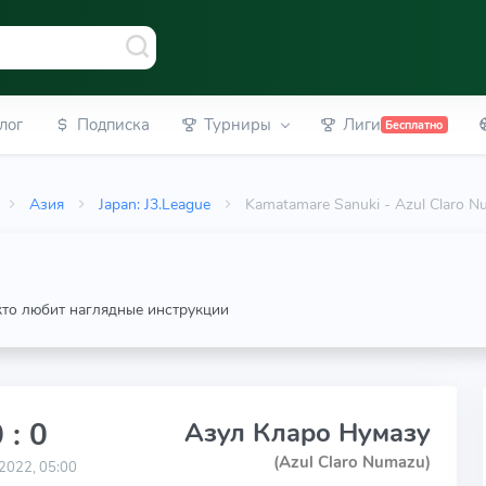
лог
Подписка
Турниры
Лиги
Бесплатно
Азия
Japan: J3.League
Kamatamare Sanuki - Azul Claro 
 кто любит наглядные инструкции
 : 0
Азул Кларо Нумазу
(Azul Claro Numazu)
2022, 05:00