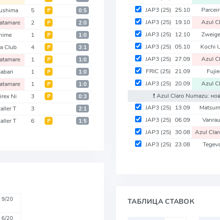
JAP3
(25)
25.10
Parcei
ushima
5
Р
0:5
JAP3
(25)
19.10
Azul C
atamare
2
Р
2:0
JAP3
(25)
12.10
Zweig
hime
1
Р
1:0
JAP3
(25)
05.10
Kochi 
a Club
4
Р
3:1
JAP3
(25)
27.09
Azul C
atamare
1
Р
1:0
FRIC
(25)
21.09
Fuji
abari
1
Р
1:0
JAP3
(25)
20.09
Azul C
atamare
1
Р
1:0
❗️ Azul Claro Numazu: но
irex Ni
3
Р
0:3
JAP3
(25)
13.09
Matsu
aller T
3
2:1
JAP3
(25)
06.09
Vanra
aller T
6
Р
1:5
JAP3
(25)
30.08
Azul Cla
JAP3
(25)
23.08
Tegev
9/20
ТАБЛИЦА СТАВОК
6/20