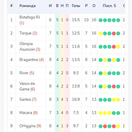
#
Команда
И
В
Н
П
Голы
Р
О
Посл. 5
О/И
Botafogo RJ
1
6
5
1
0
15:5
10
16
⬤
⬤
⬤
⬤
⬤
2.67
(1)
2
Torque
(2)
7
5
1
1
12:5
7
16
⬤
⬤
⬤
⬤
⬤
2.29
Olimpia
3
7
5
1
1
11:6
5
16
⬤
⬤
⬤
⬤
⬤
2.29
Asuncion
(3)
4
Bragantino
(4)
8
4
2
2
13:5
8
14
⬤
⬤
⬤
⬤
⬤
1.75
5
River
(5)
6
4
2
0
9:3
6
14
⬤
⬤
⬤
⬤
⬤
2.33
Vasco da
6
8
4
2
2
13:8
5
14
⬤
⬤
⬤
⬤
⬤
1.75
Gama
(6)
7
Santos
(7)
8
3
4
1
16:9
7
13
⬤
⬤
⬤
⬤
⬤
1.63
8
Macara
(8)
7
3
4
0
7:3
4
13
⬤
⬤
⬤
⬤
⬤
1.86
9
OHiggins
(9)
8
4
1
3
9:7
2
13
⬤
⬤
⬤
⬤
⬤
1.63