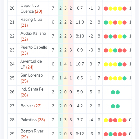
Deportivo
20
7
2
3
2
6:7
-1
9
⬤
⬤
⬤
⬤
⬤
1.29
Cuenca
(20)
Racing Club
21
6
2
2
2
11:9
2
8
⬤
⬤
⬤
⬤
⬤
1.33
(21)
Audax Italiano
22
7
2
2
3
8:10
-2
8
⬤
⬤
⬤
⬤
⬤
1.14
(22)
Puerto Cabello
23
7
2
2
3
6:9
-3
8
⬤
⬤
⬤
⬤
⬤
1.14
(23)
Juventud de
24
6
1
4
1
10:7
3
7
⬤
⬤
⬤
⬤
⬤
1.17
LP
(24)
San Lorenzo
25
6
1
4
1
6:5
1
7
⬤
⬤
⬤
⬤
⬤
1.17
(25)
Ind. Santa Fe
26
2
2
0
0
5:0
5
6
⬤
⬤
3
(26)
27
Bolivar
(27)
2
2
0
0
4:2
2
6
⬤
⬤
3
28
Palestino
(28)
7
1
3
3
3:7
-4
6
⬤
⬤
⬤
⬤
⬤
0.86
Boston River
29
7
2
0
5
6:12
-6
6
⬤
⬤
⬤
⬤
⬤
0.86
(29)