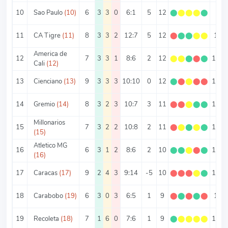
10
Sao Paulo
(10)
6
3
3
0
6:1
5
12
⬤
⬤
⬤
⬤
⬤
2
11
CA Tigre
(11)
8
3
3
2
12:7
5
12
⬤
⬤
⬤
⬤
⬤
1.5
America de
12
7
3
3
1
8:6
2
12
⬤
⬤
⬤
⬤
⬤
1.71
Cali
(12)
13
Cienciano
(13)
9
3
3
3
10:10
0
12
⬤
⬤
⬤
⬤
⬤
1.33
14
Gremio
(14)
8
3
2
3
10:7
3
11
⬤
⬤
⬤
⬤
⬤
1.38
Millonarios
15
7
3
2
2
10:8
2
11
⬤
⬤
⬤
⬤
⬤
1.57
(15)
Atletico MG
16
6
3
1
2
8:6
2
10
⬤
⬤
⬤
⬤
⬤
1.67
(16)
17
Caracas
(17)
9
2
4
3
9:14
-5
10
⬤
⬤
⬤
⬤
⬤
1.11
18
Carabobo
(19)
6
3
0
3
6:5
1
9
⬤
⬤
⬤
⬤
⬤
1.5
19
Recoleta
(18)
7
1
6
0
7:6
1
9
⬤
⬤
⬤
⬤
⬤
1.29