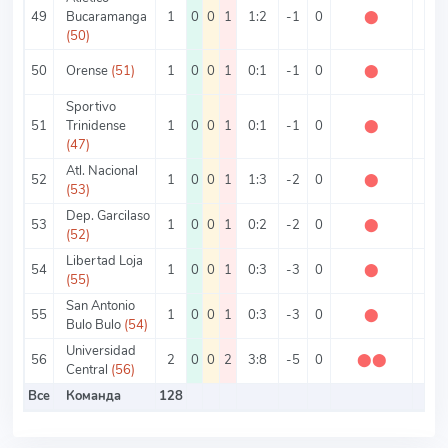
49
Bucaramanga
1
0
0
1
1:2
-1
0
⬤
0
(50)
50
Orense
(51)
1
0
0
1
0:1
-1
0
⬤
0
Sportivo
51
Trinidense
1
0
0
1
0:1
-1
0
⬤
0
(47)
Atl. Nacional
52
1
0
0
1
1:3
-2
0
⬤
0
(53)
Dep. Garcilaso
53
1
0
0
1
0:2
-2
0
⬤
0
(52)
Libertad Loja
54
1
0
0
1
0:3
-3
0
⬤
0
(55)
San Antonio
55
1
0
0
1
0:3
-3
0
⬤
0
Bulo Bulo
(54)
Universidad
56
2
0
0
2
3:8
-5
0
⬤
⬤
0
Central
(56)
Все
Команда
128