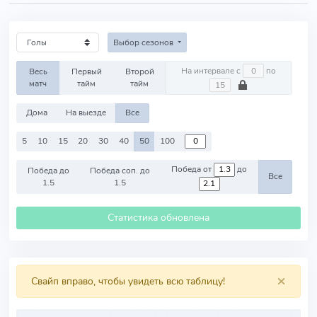
Выбор сезонов
На интервале с
по
Весь
Первый
Второй
матч
тайм
тайм
Дома
На выезде
Все
5
10
15
20
30
40
50
100
Победа от
до
Победа до
Победа соп. до
Все
1.5
1.5
Статистика обновлена
×
Свайп вправо, чтобы увидеть всю таблицу!