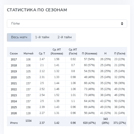
СТАТИСТИКА ПО СЕЗОНАМ
Весь матч
1-й тайм
2-й тайм
Ср. ИТ
Ср. ИТ
Сезон
Матчей
Ср. Т
(Хозяева)
(Гости)
П (Хозяева)
Н
П (Гости)
2.47
1.56
0.92
57
(54%)
26
(25%)
23
(22%)
2017
106
2.1
1.41
0.7
60
(57%)
25
(24%)
21
(20%)
2018
106
2.12
1.32
0.8
54
(51%)
26
(25%)
25
(24%)
2019
105
2.31
1.33
0.98
48
(46%)
25
(24%)
32
(30%)
2020
105
2.5
1.44
1.06
66
(42%)
35
(22%)
56
(36%)
2021
157
2.52
1.46
1.06
73
(46%)
35
(22%)
49
(31%)
2022
157
2.54
1.52
1.01
73
(46%)
38
(24%)
46
(29%)
2023
157
2.5
1.39
1.1
64
(41%)
43
(27%)
50
(32%)
2024
157
2.39
1.43
0.96
69
(44%)
49
(31%)
38
(24%)
2025
156
2.27
1.31
0.96
56
(44%)
41
(32%)
31
(24%)
2026
128
343
1334
Итого
2.37
1.42
0.96
620
(47%)
(26%)
371
(27%)