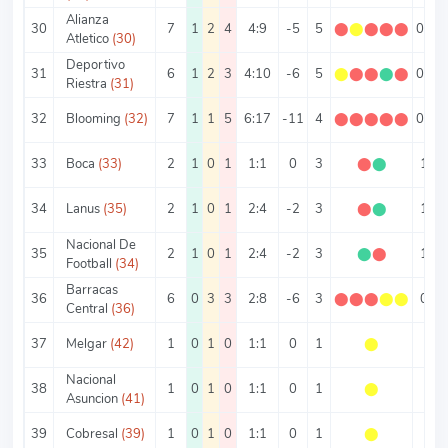
Alianza
30
7
1
2
4
4:9
-5
5
⬤
⬤
⬤
⬤
⬤
0.71
Atletico
(30)
Deportivo
31
6
1
2
3
4:10
-6
5
⬤
⬤
⬤
⬤
⬤
0.83
Riestra
(31)
32
Blooming
(32)
7
1
1
5
6:17
-11
4
⬤
⬤
⬤
⬤
⬤
0.57
33
Boca
(33)
2
1
0
1
1:1
0
3
⬤
⬤
1.5
34
Lanus
(35)
2
1
0
1
2:4
-2
3
⬤
⬤
1.5
Nacional De
35
2
1
0
1
2:4
-2
3
⬤
⬤
1.5
Football
(34)
Barracas
36
6
0
3
3
2:8
-6
3
⬤
⬤
⬤
⬤
⬤
0.5
Central
(36)
37
Melgar
(42)
1
0
1
0
1:1
0
1
⬤
1
Nacional
38
1
0
1
0
1:1
0
1
⬤
1
Asuncion
(41)
39
Cobresal
(39)
1
0
1
0
1:1
0
1
⬤
1