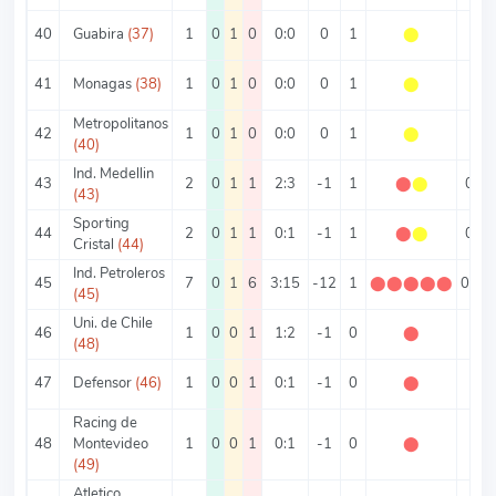
40
Guabira
(37)
1
0
1
0
0:0
0
1
⬤
1
41
Monagas
(38)
1
0
1
0
0:0
0
1
⬤
1
Metropolitanos
42
1
0
1
0
0:0
0
1
⬤
1
(40)
Ind. Medellin
43
2
0
1
1
2:3
-1
1
⬤
⬤
0.5
(43)
Sporting
44
2
0
1
1
0:1
-1
1
⬤
⬤
0.5
Cristal
(44)
Ind. Petroleros
45
7
0
1
6
3:15
-12
1
⬤
⬤
⬤
⬤
⬤
0.14
(45)
Uni. de Chile
46
1
0
0
1
1:2
-1
0
⬤
0
(48)
47
Defensor
(46)
1
0
0
1
0:1
-1
0
⬤
0
Racing de
48
Montevideo
1
0
0
1
0:1
-1
0
⬤
0
(49)
Atletico