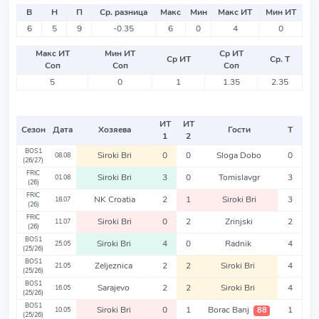
В
Н
П
Ср. разница
Макс
Мин
Макс ИТ
Мин ИТ
6
5
9
-0.35
6
0
4
0
Макс ИТ
Мин ИТ
Ср ИТ
Ср ИТ
Ср. Т
Соп
Соп
Соп
5
0
1
1.35
2.35
ИТ
ИТ
Сезон
Дата
Хозяева
Гости
Т
1
2
BOS1
Siroki Bri
0
0
Sloga Dobo
0
08.08
(26/27)
FRIC
Siroki Bri
3
0
Tomislavgr
3
01.08
(26)
FRIC
NK Croatia
2
1
Siroki Bri
3
18.07
(26)
FRIC
Siroki Bri
0
2
Zrinjski
2
11.07
(26)
BOS1
Siroki Bri
4
0
Radnik
4
25.05
(25/26)
BOS1
Zeljeznica
2
2
Siroki Bri
4
21.05
(25/26)
BOS1
Sarajevo
2
2
Siroki Bri
4
16.05
(25/26)
BOS1
Siroki Bri
0
1
Borac Banj
1
88
10.05
(25/26)