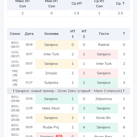
Макс ИТ
Мин ИТ
Ср ИТ
Ср ИТ
Ср. Т
Соп
Соп
Соп
2
0
1.5
1
2.5
ИТ
ИТ
Сезон
Дата
Хозяева
Гости
Т
1
2
BOS1
Sarajevo
0
0
Radnik
0
08.08
(26/27)
UCOL
Inter Turk
2
1
Sarajevo
3
16.07
(26/27)
UCOL
Sarajevo
1
1
Inter Turk
2
09.07
(26/27)
FRIC
Zrinjski
2
1
Sarajevo
3
04.07
(26)
FRIC
Sutjeska
1
2
Sarajevo
3
01.07
(26)
❗️ Sarajevo: новый тренер - Zoran Zekic
(старый - Mario Cvitanovic)
❗️
BOS1
Sarajevo
1
0
Zeljeznica
1
25.05
(25/26)
BOS1
Velez Most
2
3
Sarajevo
5
21.05
(25/26)
BOS1
Sarajevo
2
2
Siroki Bri
4
16.05
(25/26)
BOS1
Rudar Prij
2
4
Sarajevo
6
09.05
(25/26)
BOS1
Sarajevo
0
1
Borac Banj
1
70
03.05