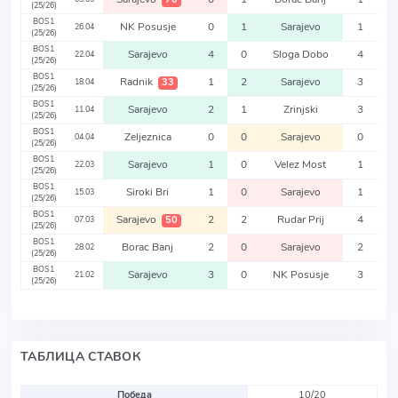
(25/26)
BOS1
NK Posusje
0
1
Sarajevo
1
26.04
(25/26)
BOS1
Sarajevo
4
0
Sloga Dobo
4
22.04
(25/26)
BOS1
Radnik
1
2
Sarajevo
3
33
18.04
(25/26)
BOS1
Sarajevo
2
1
Zrinjski
3
11.04
(25/26)
BOS1
Zeljeznica
0
0
Sarajevo
0
04.04
(25/26)
BOS1
Sarajevo
1
0
Velez Most
1
22.03
(25/26)
BOS1
Siroki Bri
1
0
Sarajevo
1
15.03
(25/26)
BOS1
Sarajevo
2
2
Rudar Prij
4
50
07.03
(25/26)
BOS1
Borac Banj
2
0
Sarajevo
2
28.02
(25/26)
BOS1
Sarajevo
3
0
NK Posusje
3
21.02
(25/26)
ТАБЛИЦА СТАВОК
Победа
10/20