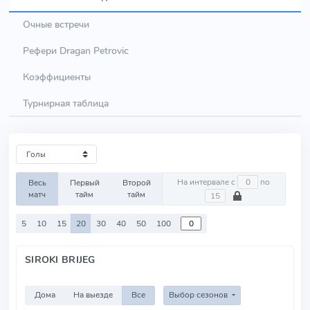
Очные встречи
Рефери Dragan Petrovic
Коэффициенты
Турнирная таблица
На интервале с
по
Весь
Первый
Второй
матч
тайм
тайм
5
10
15
20
30
40
50
100
SIROKI BRIJEG
Дома
На выезде
Все
Выбор сезонов