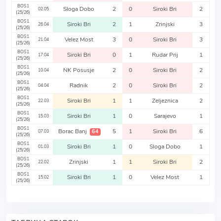
BOS1
Sloga Dobo
2
0
Siroki Bri
2
02.05
(25/26)
BOS1
Siroki Bri
2
1
Zrinjski
3
26.04
(25/26)
BOS1
Velez Most
3
0
Siroki Bri
3
21.04
(25/26)
BOS1
Siroki Bri
0
1
Rudar Prij
1
17.04
(25/26)
BOS1
NK Posusje
2
0
Siroki Bri
2
10.04
(25/26)
BOS1
Radnik
2
0
Siroki Bri
2
04.04
(25/26)
BOS1
Siroki Bri
1
1
Zeljeznica
2
22.03
(25/26)
BOS1
Siroki Bri
1
0
Sarajevo
1
15.03
(25/26)
BOS1
Borac Banj
5
1
Siroki Bri
6
64
07.03
(25/26)
BOS1
Siroki Bri
1
0
Sloga Dobo
1
01.03
(25/26)
BOS1
Zrinjski
1
1
Siroki Bri
2
22.02
(25/26)
BOS1
Siroki Bri
1
0
Velez Most
1
15.02
(25/26)