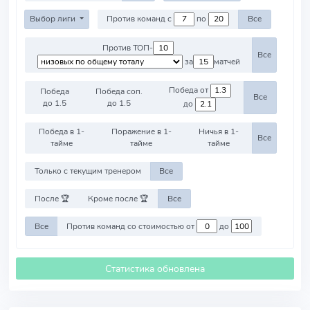
Выбор лиги
Против команд с
по
Все
Против ТОП-
Все
за
матчей
Победа от
Победа
Победа соп.
Все
до 1.5
до 1.5
до
Победа в 1-
Поражение в 1-
Ничья в 1-
Все
тайме
тайме
тайме
Только с текущим тренером
Все
После 🏆
Кроме после 🏆
Все
Все
Против команд со стоимостью от
до
Статистика обновлена