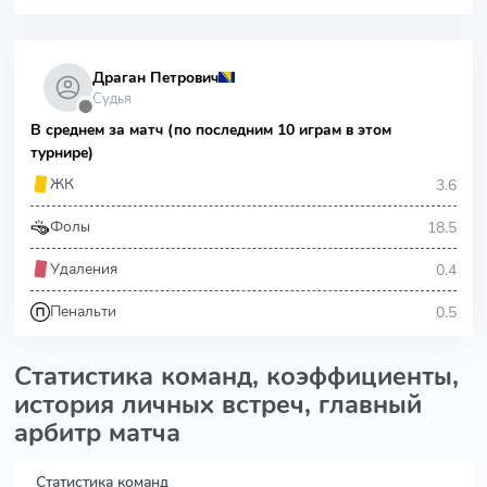
Драган Петрович
Судья
⬤
В среднем за матч (по последним 10 играм в этом
турнире)
3.6
ЖК
18.5
Фолы
0.4
Удаления
0.5
Пенальти
Статистика команд, коэффициенты,
история личных встреч, главный
арбитр матча
Статистика команд