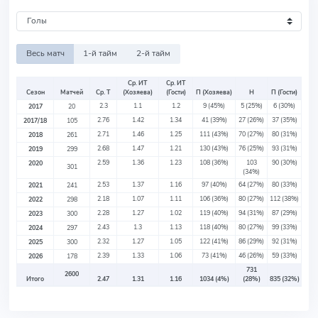
Весь матч
1-й тайм
2-й тайм
Ср. ИТ
Ср. ИТ
Сезон
Матчей
Ср. Т
(Хозяева)
(Гости)
П (Хозяева)
Н
П (Гости)
2.3
1.1
1.2
9
(45%)
5
(25%)
6
(30%)
2017
20
2.76
1.42
1.34
41
(39%)
27
(26%)
37
(35%)
2017/18
105
2.71
1.46
1.25
111
(43%)
70
(27%)
80
(31%)
2018
261
2.68
1.47
1.21
130
(43%)
76
(25%)
93
(31%)
2019
299
2.59
1.36
1.23
108
(36%)
103
90
(30%)
2020
301
(34%)
2.53
1.37
1.16
97
(40%)
64
(27%)
80
(33%)
2021
241
2.18
1.07
1.11
106
(36%)
80
(27%)
112
(38%)
2022
298
2.28
1.27
1.02
119
(40%)
94
(31%)
87
(29%)
2023
300
2.43
1.3
1.13
118
(40%)
80
(27%)
99
(33%)
2024
297
2.32
1.27
1.05
122
(41%)
86
(29%)
92
(31%)
2025
300
2.39
1.33
1.06
73
(41%)
46
(26%)
59
(33%)
2026
178
731
2600
Итого
2.47
1.31
1.16
1034
(4%)
(28%)
835
(32%)