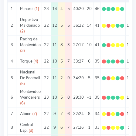
1
Penarol
(1)
23
14
4
5
40:20
20
46
⬤
⬤
⬤
⬤
⬤
2
Deportivo
2
Maldonado
22
12
5
5
36:22
14
41
⬤
⬤
⬤
⬤
⬤
1.86
(2)
Racing de
3
Montevideo
22
11
8
3
27:17
10
41
⬤
⬤
⬤
⬤
⬤
1.86
(3)
4
Torque
(4)
22
10
5
7
33:27
6
35
⬤
⬤
⬤
⬤
⬤
1.59
Nacional
5
De Football
22
11
2
9
34:29
5
35
⬤
⬤
⬤
⬤
⬤
1.59
(5)
Montevideo
6
Wanderers
23
10
5
8
29:30
-1
35
⬤
⬤
⬤
⬤
⬤
1.52
(6)
7
Albion
(7)
22
9
7
6
32:24
8
34
⬤
⬤
⬤
⬤
⬤
1.55
Central
8
22
9
6
7
27:26
1
33
⬤
⬤
⬤
⬤
⬤
1.5
Esp.
(8)