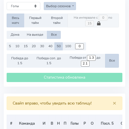
Выбор сезонов
На интервале с
по
Весь
Первый
Второй
матч
тайм
тайм
Дома
На выезде
Все
5
10
15
20
30
40
50
100
Победа от
до
Победа до
Победа соп. до
Все
1.5
1.5
Статистика обновлена
×
Свайп вправо, чтобы увидеть всю таблицу!
#
Команда
И
В
Н
П
Голы
Р
О
Посл. 5
О/И