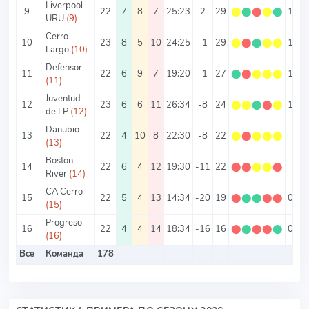
Liverpool
9
22
7
8
7
25:23
2
29
⬤
⬤
⬤
⬤
⬤
1.32
URU
(9)
Cerro
10
23
8
5
10
24:25
-1
29
⬤
⬤
⬤
⬤
⬤
1.26
Largo
(10)
Defensor
11
22
6
9
7
19:20
-1
27
⬤
⬤
⬤
⬤
⬤
1.23
(11)
Juventud
12
23
6
6
11
26:34
-8
24
⬤
⬤
⬤
⬤
⬤
1.04
de LP
(12)
Danubio
13
22
4
10
8
22:30
-8
22
⬤
⬤
⬤
⬤
⬤
1
(13)
Boston
14
22
6
4
12
19:30
-11
22
⬤
⬤
⬤
⬤
⬤
1
River
(14)
CA Cerro
15
22
5
4
13
14:34
-20
19
⬤
⬤
⬤
⬤
⬤
0.86
(15)
Progreso
16
22
4
4
14
18:34
-16
16
⬤
⬤
⬤
⬤
⬤
0.73
(16)
Все
Команда
178