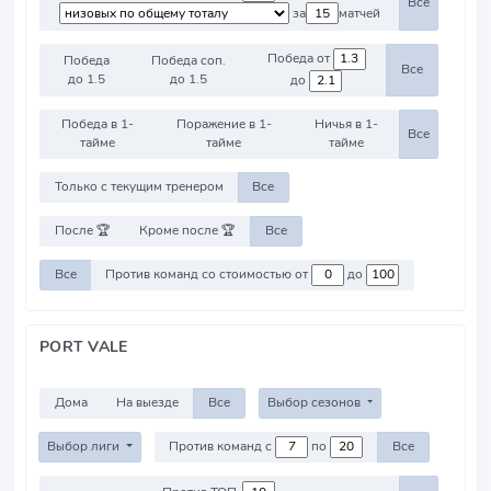
Все
за
матчей
Победа от
Победа
Победа соп.
Все
до 1.5
до 1.5
до
Победа в 1-
Поражение в 1-
Ничья в 1-
Все
тайме
тайме
тайме
Только с текущим тренером
Все
После 🏆
Кроме после 🏆
Все
Все
Против команд со стоимостью от
до
PORT VALE
Дома
На выезде
Все
Выбор сезонов
Выбор лиги
Против команд с
по
Все