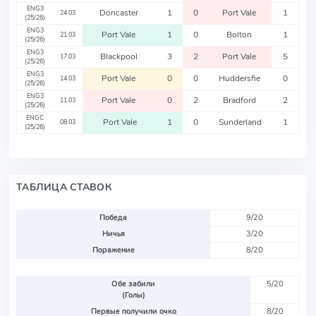
ENG3
Doncaster
1
0
Port Vale
1
24.03
(25/26)
ENG3
Port Vale
1
0
Bolton
1
21.03
(25/26)
ENG3
Blackpool
3
2
Port Vale
5
17.03
(25/26)
ENG3
Port Vale
0
0
Huddersfie
0
14.03
(25/26)
ENG3
Port Vale
0
2
Bradford
2
11.03
(25/26)
ENGC
Port Vale
1
0
Sunderland
1
08.03
(25/26)
ТАБЛИЦА СТАВОК
Победа
9/20
Ничья
3/20
Поражение
8/20
Обе забили
5/20
(Голы)
Первые получили очко
8/20