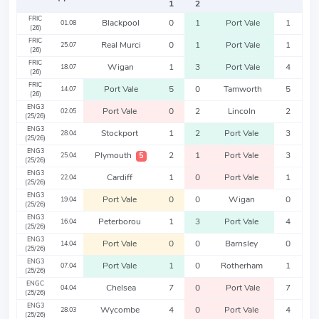
1
2
FRIC
Blackpool
0
1
Port Vale
1
01.08
(26)
FRIC
Real Murci
0
1
Port Vale
1
25.07
(26)
FRIC
Wigan
1
3
Port Vale
4
18.07
(26)
FRIC
Port Vale
5
0
Tamworth
5
14.07
(26)
ENG3
Port Vale
0
2
Lincoln
2
02.05
(25/26)
ENG3
Stockport
1
2
Port Vale
3
28.04
(25/26)
ENG3
Plymouth
2
1
Port Vale
3
5
25.04
(25/26)
ENG3
Cardiff
1
0
Port Vale
1
22.04
(25/26)
ENG3
Port Vale
0
0
Wigan
0
19.04
(25/26)
ENG3
Peterborou
1
3
Port Vale
4
16.04
(25/26)
ENG3
Port Vale
0
0
Barnsley
0
14.04
(25/26)
ENG3
Port Vale
1
0
Rotherham
1
07.04
(25/26)
ENGC
Chelsea
7
0
Port Vale
7
04.04
(25/26)
ENG3
Wycombe
4
0
Port Vale
4
28.03
(25/26)