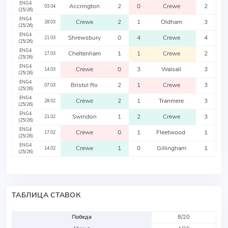
ENG4
Accrington
2
0
Crewe
2
03.04
(25/26)
ENG4
Crewe
2
1
Oldham
3
28.03
(25/26)
ENG4
Shrewsbury
0
4
Crewe
4
21.03
(25/26)
ENG4
Cheltenham
1
1
Crewe
2
17.03
(25/26)
ENG4
Crewe
0
3
Walsall
3
14.03
(25/26)
ENG4
Bristol Ro
2
1
Crewe
3
07.03
(25/26)
ENG4
Crewe
2
1
Tranmere
3
28.02
(25/26)
ENG4
Swindon
1
2
Crewe
3
21.02
(25/26)
ENG4
Crewe
0
1
Fleetwood
1
17.02
(25/26)
ENG4
Crewe
1
0
Gillingham
1
14.02
(25/26)
ТАБЛИЦА СТАВОК
Победа
8/20