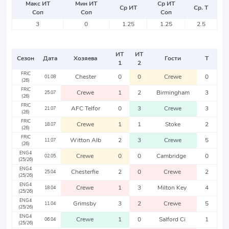
Макс ИТ
Мин ИТ
Ср ИТ
Ср ИТ
Ср. Т
Соп
Соп
Соп
3
0
1.25
1.25
2.5
ИТ
ИТ
Сезон
Дата
Хозяева
Гости
Т
1
2
FRIC
Chester
0
0
Crewe
0
01.08
(26)
FRIC
Crewe
1
2
Birmingham
3
25.07
(26)
FRIC
AFC Telfor
0
3
Crewe
3
21.07
(26)
FRIC
Crewe
1
1
Stoke
2
18.07
(26)
FRIC
Witton Alb
2
3
Crewe
5
11.07
(26)
ENG4
Crewe
0
0
Cambridge
0
02.05
(25/26)
ENG4
Chesterfie
2
0
Crewe
2
25.04
(25/26)
ENG4
Crewe
1
3
Milton Key
4
18.04
(25/26)
ENG4
Grimsby
3
2
Crewe
5
11.04
(25/26)
ENG4
Crewe
1
0
Salford Ci
1
06.04
(25/26)