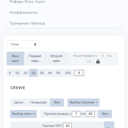
Рефери Ross Joyce
Коэффициенты
Турнирная таблица
На интервале с
по
Весь
Первый
Второй
матч
тайм
тайм
5
10
15
20
30
40
50
100
CREWE
Дома
На выезде
Все
Выбор сезонов
Выбор лиги
Против команд с
по
Все
Против ТОП-