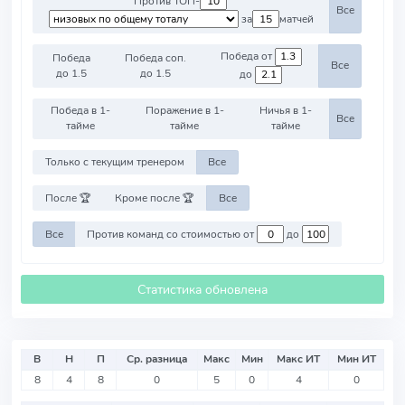
Против ТОП-
Все
за
матчей
Победа от
Победа
Победа соп.
Все
до 1.5
до 1.5
до
Победа в 1-
Поражение в 1-
Ничья в 1-
Все
тайме
тайме
тайме
Только с текущим тренером
Все
После 🏆
Кроме после 🏆
Все
Все
Против команд со стоимостью от
до
Статистика обновлена
В
Н
П
Ср. разница
Макс
Мин
Макс ИТ
Мин ИТ
8
4
8
0
5
0
4
0