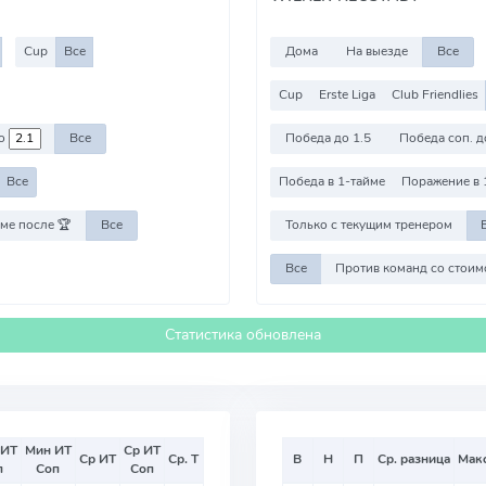
Cup
Все
Дома
На выезде
Все
Cup
Erste Liga
Club Friendlies
о
Все
Победа до 1.5
Победа соп. д
Все
Победа в 1-тайме
Поражение в 
ме после 🏆
Все
Только с текущим тренером
Все
Статистика обновлена
 ИТ
Мин ИТ
Ср ИТ
Ср ИТ
Ср. Т
В
Н
П
Ср. разница
Мак
п
Соп
Соп