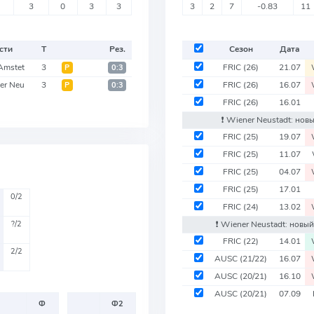
3
0
3
3
3
2
7
-0.83
11
сти
Т
Рез.
Сезон
Дата
Amstet
3
FRIC
(26)
21.07
Р
0:3
er Neu
3
FRIC
(26)
16.07
Р
0:3
FRIC
(26)
16.01
❗️ Wiener Neustadt: нов
FRIC
(25)
19.07
FRIC
(25)
11.07
FRIC
(25)
04.07
FRIC
(25)
17.01
0/2
FRIC
(24)
13.02
?/2
❗️ Wiener Neustadt: новый
FRIC
(22)
14.01
2/2
AUSC
(21/22)
16.07
AUSC
(20/21)
16.10
AUSC
(20/21)
07.09
Ф
Ф2