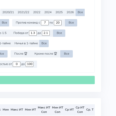
2020/21
2021/22
2022
2024
2025
2026
Все
Все
Против команд с
по
Все
о 1.5
Победа от
до
Все
1-тайме
Ничья в 1-тайме
Все
Все
После 🏆
Кроме после 🏆
Все
Против команд со стоимостью от
до
Макс ИТ
Мин ИТ
Ср ИТ
с
Мин
Макс ИТ
Мин ИТ
Ср ИТ
Ср. Т
Соп
Соп
Соп