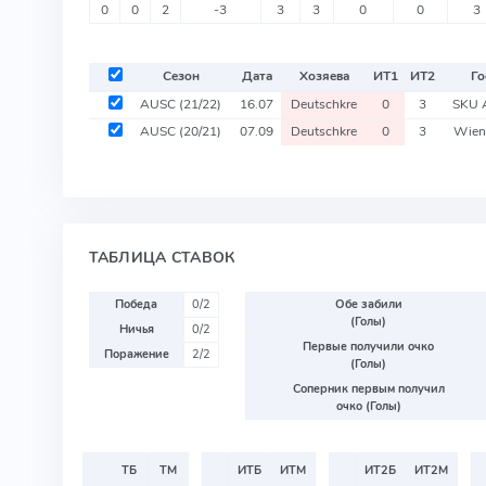
0
0
2
-3
3
3
0
0
3
Сезон
Дата
Хозяева
ИТ
1
ИТ
2
Го
AUSC
(21/22)
16.07
Deutschkre
0
3
SKU 
AUSC
(20/21)
07.09
Deutschkre
0
3
Wien
ТАБЛИЦА СТАВОК
Победа
0/2
Обе забили
(Голы)
Ничья
0/2
Первые получили очко
Поражение
2/2
(Голы)
Соперник первым получил
очко (Голы)
ТБ
ТМ
ИТБ
ИТМ
ИТ2Б
ИТ2М