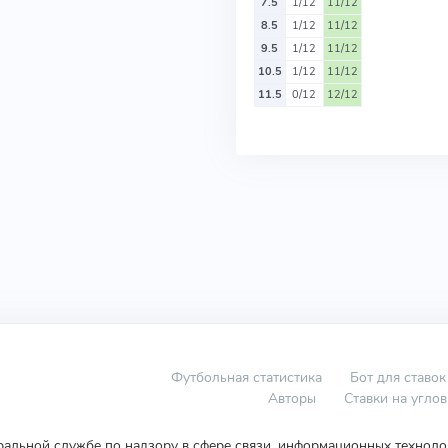
7.5
1/12
11/12
8.5
1/12
11/12
9.5
1/12
11/12
10.5
1/12
11/12
11.5
0/12
12/12
Футбольная статистика
Бот для ставок
Авторы
Ставки на угло
еральной службе по надзору в сфере связи, информационных технол