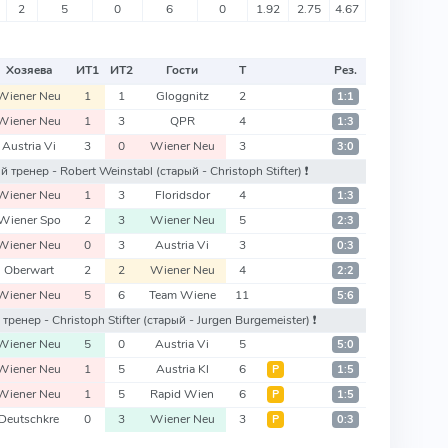
2
5
0
6
0
1.92
2.75
4.67
Хозяева
ИТ
1
ИТ
2
Гости
Т
Рез.
Wiener Neu
1
1
Gloggnitz
2
1:1
Wiener Neu
1
3
QPR
4
1:3
Austria Vi
3
0
Wiener Neu
3
3:0
ый тренер - Robert Weinstabl
(старый - Christoph Stifter)
❗️
Wiener Neu
1
3
Floridsdor
4
1:3
Wiener Spo
2
3
Wiener Neu
5
2:3
Wiener Neu
0
3
Austria Vi
3
0:3
Oberwart
2
2
Wiener Neu
4
2:2
Wiener Neu
5
6
Team Wiene
11
5:6
 тренер - Christoph Stifter
(старый - Jurgen Burgemeister)
❗️
Wiener Neu
5
0
Austria Vi
5
5:0
Wiener Neu
1
5
Austria Kl
6
Р
1:5
Wiener Neu
1
5
Rapid Wien
6
Р
1:5
Deutschkre
0
3
Wiener Neu
3
Р
0:3