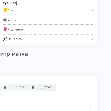
турнире)
-
ЖК
-
Фолы
-
Удаления
-
Пенальти
итр матча
Оп. атаки
Другое