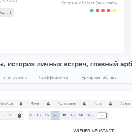
ч окончен
Гл. тренер: Роберт Вайнштабль
⬤
⬤
⬤
⬤
⬤
Раунд 1
, история личных встреч, главный арб
ilcher Dominic
Коэффициенты
Турнирная таблица
Офсайды
Фолы
Уд. в створ
Ауты
Атаки
по
5
10
15
20
30
40
50
100
WIENER NEUSTADT