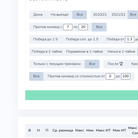
Дома
На выезде
Все
2020/21
2021/22
Все
Против команд с
по
Все
Победа до 1.5
Победа соп. до 1.5
Победа от
д
Победа в 1-тайме
Поражение в 1-тайме
Ничья в 1-тайме
Только с текущим тренером
Все
После 🏆
Кро
Все
Против команд со стоимостью от
до
Макс
В
Н
П
Ср. разница
Макс
Мин
Макс ИТ
Мин ИТ
Со