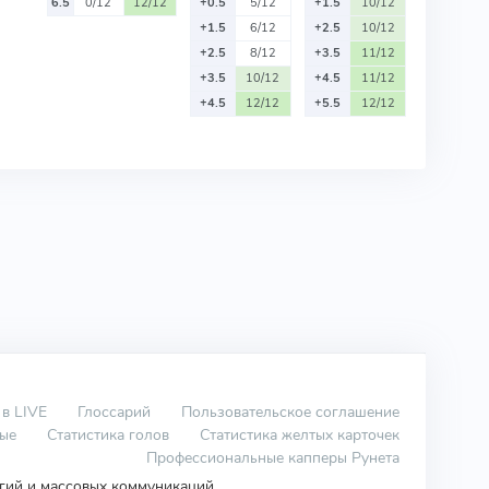
6.5
0/12
12/12
+0.5
5/12
+1.5
10/12
+1.5
6/12
+2.5
10/12
+2.5
8/12
+3.5
11/12
+3.5
10/12
+4.5
11/12
+4.5
12/12
+5.5
12/12
 в LIVE
Глоссарий
Пользовательское соглашение
вые
Статистика голов
Статистика желтых карточек
Профессиональные капперы Рунета
огий и массовых коммуникаций.