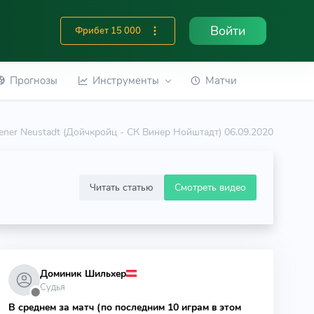
Войти
Фрибет 15 000
Прогнозы
Инструменты
Матчи
ener Neustadt (Дойчкройц - СК Винер Нойштадт) 06.09.2020
Читать статью
Смотреть видео
Доминик Шильхер
Судья
⬤
В среднем за матч (по последним 10 играм в этом