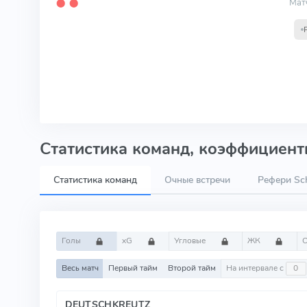
Мат
⬤
⬤
Статистика команд, коэффициенты
Статистика команд
Очные встречи
Рефери Sch
Голы
xG
Угловые
ЖК
Весь матч
Первый тайм
Второй тайм
На интервале с
DEUTSCHKREUTZ