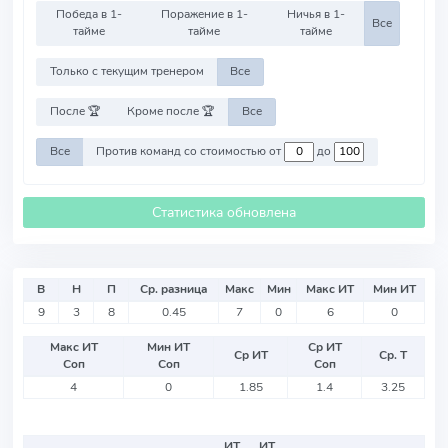
Победа в 1-
Поражение в 1-
Ничья в 1-
Все
тайме
тайме
тайме
Только с текущим тренером
Все
После 🏆
Кроме после 🏆
Все
Все
Против команд со стоимостью от
до
Статистика обновлена
В
Н
П
Ср. разница
Макс
Мин
Макс ИТ
Мин ИТ
9
3
8
0.45
7
0
6
0
Макс ИТ
Мин ИТ
Ср ИТ
Ср ИТ
Ср. Т
Соп
Соп
Соп
4
0
1.85
1.4
3.25
ИТ
ИТ