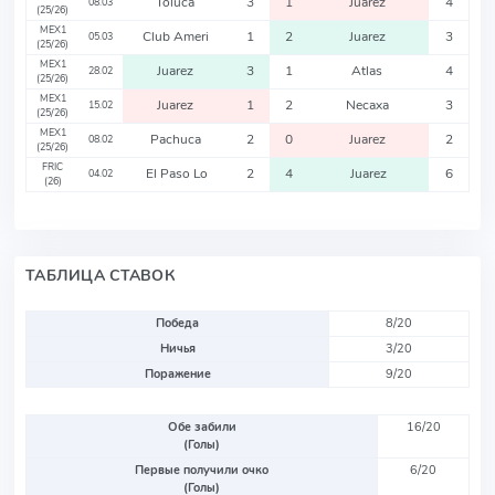
Toluca
3
1
Juarez
4
08.03
(25/26)
MEX1
Club Ameri
1
2
Juarez
3
05.03
(25/26)
MEX1
Juarez
3
1
Atlas
4
28.02
(25/26)
MEX1
Juarez
1
2
Necaxa
3
15.02
(25/26)
MEX1
Pachuca
2
0
Juarez
2
08.02
(25/26)
FRIC
El Paso Lo
2
4
Juarez
6
04.02
(26)
ТАБЛИЦА СТАВОК
Победа
8/20
Ничья
3/20
Поражение
9/20
Обе забили
16/20
(Голы)
Первые получили очко
6/20
(Голы)