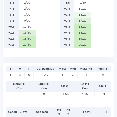
-3.5
2/20
-3.5
0/20
-4.5
2/20
+0.5
11/20
-5.5
1/20
+1.5
14/20
-6.5
0/20
+2.5
17/20
+0.5
12/20
+3.5
18/20
+1.5
16/20
+4.5
18/20
+2.5
18/20
+5.5
19/20
+3.5
20/20
+6.5
20/20
В
Н
П
Ср. разница
Макс
Мин
Макс ИТ
Мин ИТ
8
3
9
-0.2
6
1
4
0
Макс ИТ
Мин ИТ
Ср ИТ
Ср ИТ
Ср. Т
Соп
Соп
Соп
5
0
1.55
1.75
3.3
ИТ
ИТ
Сезон
Дата
Хозяева
Гости
Т
1
2