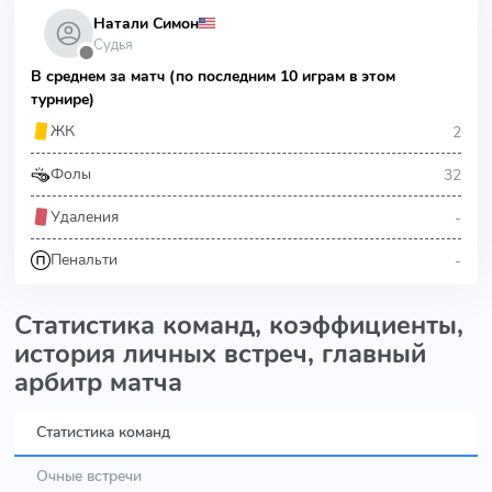
Натали Симон
Судья
⬤
В среднем за матч (по последним 10 играм в этом
турнире)
2
ЖК
32
Фолы
-
Удаления
-
Пенальти
Статистика команд, коэффициенты,
история личных встреч, главный
арбитр матча
Статистика команд
Очные встречи