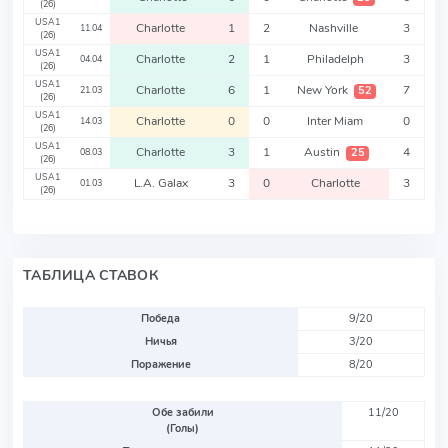
(26)
USA1
Charlotte
1
2
Nashville
3
11.04
(26)
USA1
Charlotte
2
1
Philadelph
3
04.04
(26)
USA1
Charlotte
6
1
New York
7
52
21.03
(26)
USA1
Charlotte
0
0
Inter Miam
0
14.03
(26)
USA1
Charlotte
3
1
Austin
4
25
08.03
(26)
USA1
L.A. Galax
3
0
Charlotte
3
01.03
(26)
ТАБЛИЦА СТАВОК
Победа
9/20
Ничья
3/20
Поражение
8/20
Обе забили
11/20
(Голы)