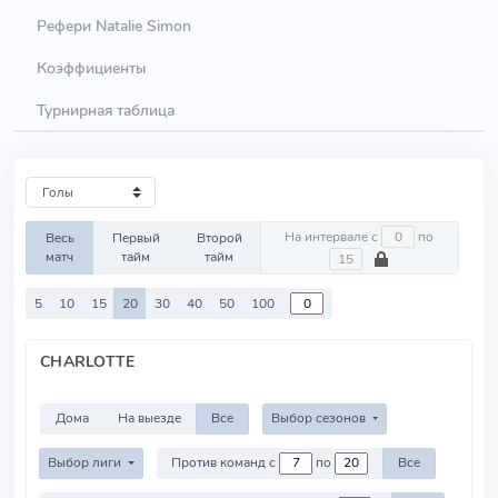
Рефери Natalie Simon
Коэффициенты
Турнирная таблица
На интервале с
по
Весь
Первый
Второй
матч
тайм
тайм
5
10
15
20
30
40
50
100
CHARLOTTE
Дома
На выезде
Все
Выбор сезонов
Выбор лиги
Против команд с
по
Все