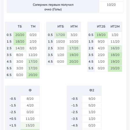
Соперник первым получил
10/20
очко (Голы)
ТБ
ТМ
ИТБ
ИТМ
ИТ2Б
ИТ2М
0.5
20/20
0/20
0.5
17/20
3/20
0.5
19/20
1/20
1.5
18/20
2/20
1.5
10/20
10/20
1.5
9/20
11/20
2.5
14/20
6/20
2.5
3/20
17/20
2.5
4/20
16/20
3.5
8/20
12/20
3.5
1/20
19/20
3.5
2/20
18/20
4.5
3/20
17/20
4.5
0/20
20/20
4.5
1/20
19/20
5.5
3/20
17/20
5.5
0/20
20/20
6.5
0/20
20/20
Ф
Ф2
-0.5
8/20
-0.5
9/20
-1.5
4/20
-1.5
5/20
-2.5
0/20
-2.5
1/20
+0.5
11/20
-3.5
1/20
+1.5
15/20
-4.5
0/20