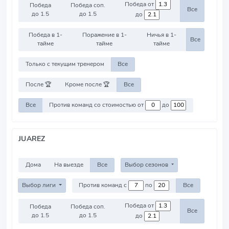
Победа от
Победа
Победа соп.
Все
до 1.5
до 1.5
до
Победа в 1-
Поражение в 1-
Ничья в 1-
Все
тайме
тайме
тайме
Только с текущим тренером
Все
После 🏆
Кроме после 🏆
Все
Все
Против команд со стоимостью от
до
JUAREZ
Дома
На выезде
Все
Выбор сезонов
Выбор лиги
Против команд с
по
Все
Победа от
Победа
Победа соп.
Все
до 1.5
до 1.5
до