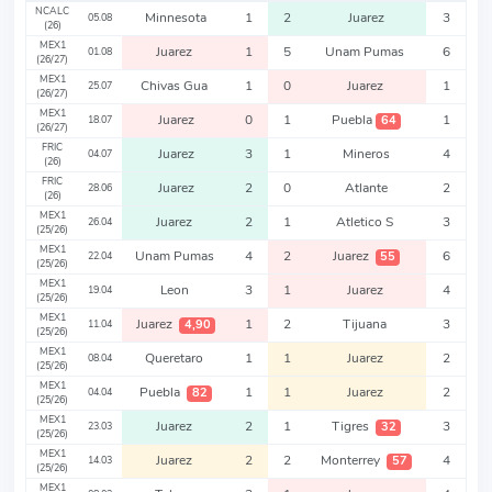
NCALC
Minnesota
1
2
Juarez
3
05.08
(26)
MEX1
Juarez
1
5
Unam Pumas
6
01.08
(26/27)
MEX1
Chivas Gua
1
0
Juarez
1
25.07
(26/27)
MEX1
Juarez
0
1
Puebla
1
64
18.07
(26/27)
FRIC
Juarez
3
1
Mineros
4
04.07
(26)
FRIC
Juarez
2
0
Atlante
2
28.06
(26)
MEX1
Juarez
2
1
Atletico S
3
26.04
(25/26)
MEX1
Unam Pumas
4
2
Juarez
6
55
22.04
(25/26)
MEX1
Leon
3
1
Juarez
4
19.04
(25/26)
MEX1
Juarez
1
2
Tijuana
3
4,90
11.04
(25/26)
MEX1
Queretaro
1
1
Juarez
2
08.04
(25/26)
MEX1
Puebla
1
1
Juarez
2
82
04.04
(25/26)
MEX1
Juarez
2
1
Tigres
3
32
23.03
(25/26)
MEX1
Juarez
2
2
Monterrey
4
57
14.03
(25/26)
MEX1