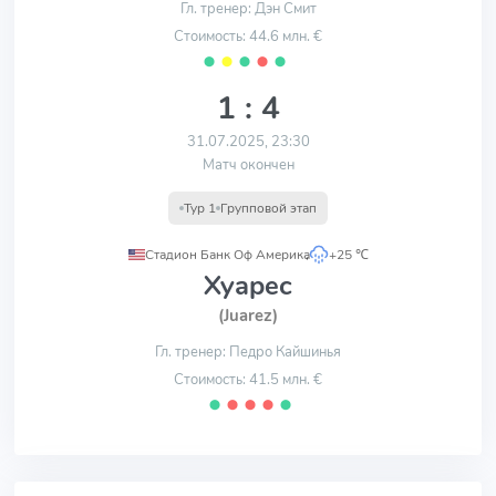
Гл. тренер: Дэн Смит
Стоимость: 44.6 млн. €
⬤
⬤
⬤
⬤
⬤
1 : 4
31.07.2025, 23:30
Матч окончен
Тур 1
Групповой этап
Стадион Банк Оф Америка
,
+25 ℃
Хуарес
(Juarez)
Гл. тренер: Педро Кайшинья
Стоимость: 41.5 млн. €
⬤
⬤
⬤
⬤
⬤