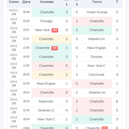
Сезон
Дата
Хозяева
Гости
Т
1
2
NCALC
Charlotte
3
0
Unam Pumas
3
05.08
(26)
USA1
Chicago
2
1
Charlotte
3
02.08
(26)
USA1
New York
0
2
Charlotte
2
90
25.07
(26)
USA1
Charlotte
2
2
Atlanta Un
4
23.07
(26)
USA1
Charlotte
1
0
New Englan
1
58
23.05
(26)
USA1
Charlotte
3
1
Toronto
4
16.05
(26)
USA1
Charlotte
0
1
New York C
1
13.05
(26)
USA1
Charlotte
2
2
Cincinnati
4
09.05
(26)
USA1
New Englan
1
0
Charlotte
1
02.05
(26)
USAC
Charlotte
0
2
Atlanta Un
2
28.04
(26)
USA1
Nashville
4
2
Charlotte
6
26.04
(26)
USA1
Orlando Ci
4
1
Charlotte
5
22.04
(26)
USA1
New York C
1
2
Charlotte
3
18.04
(26)
USAC
Charlotte
6
0
Charlotte
6
23
15.04