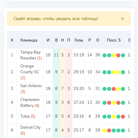
×
Свайп вправо, чтобы увидеть всю таблицу!
#
Команда
И
В
Н
П
Голы
Р
О
Посл. 5
О/И
Tampa Bay
1
18
11
5
2
33:19
14
38
⬤
⬤
⬤
⬤
⬤
2.11
Rowdies
(1)
Orange
2
County SC
18
9
7
2
29:19
10
34
⬤
⬤
⬤
⬤
⬤
1.89
(2)
San Antonio
3
18
8
7
3
25:20
5
31
⬤
⬤
⬤
⬤
⬤
1.72
(3)
Charleston
4
18
9
3
6
37:24
13
30
⬤
⬤
⬤
⬤
⬤
1.67
Battery
(4)
5
Tulsa
(5)
17
8
5
4
20:16
4
29
⬤
⬤
⬤
⬤
⬤
1.71
Detroit City
6
17
8
4
5
25:17
8
28
⬤
⬤
⬤
⬤
⬤
1.65
(6)