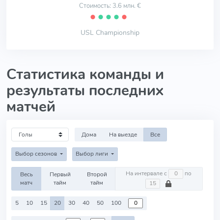
Стоимость: 3.6 млн. €
⬤
⬤
⬤
⬤
⬤
USL Championship
Статистика команды и
результаты последних
матчей
Дома
На выезде
Все
Выбор сезонов
Выбор лиги
На интервале с
по
Весь
Первый
Второй
матч
тайм
тайм
5
10
15
20
30
40
50
100