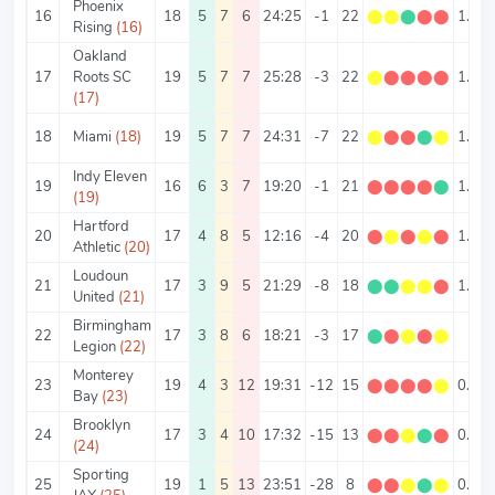
Phoenix
16
18
5
7
6
24:25
-1
22
⬤
⬤
⬤
⬤
⬤
1.22
Rising
(16)
Oakland
17
Roots SC
19
5
7
7
25:28
-3
22
⬤
⬤
⬤
⬤
⬤
1.16
(17)
18
Miami
(18)
19
5
7
7
24:31
-7
22
⬤
⬤
⬤
⬤
⬤
1.16
Indy Eleven
19
16
6
3
7
19:20
-1
21
⬤
⬤
⬤
⬤
⬤
1.31
(19)
Hartford
20
17
4
8
5
12:16
-4
20
⬤
⬤
⬤
⬤
⬤
1.18
Athletic
(20)
Loudoun
21
17
3
9
5
21:29
-8
18
⬤
⬤
⬤
⬤
⬤
1.06
United
(21)
Birmingham
22
17
3
8
6
18:21
-3
17
⬤
⬤
⬤
⬤
⬤
1
Legion
(22)
Monterey
23
19
4
3
12
19:31
-12
15
⬤
⬤
⬤
⬤
⬤
0.79
Bay
(23)
Brooklyn
24
17
3
4
10
17:32
-15
13
⬤
⬤
⬤
⬤
⬤
0.76
(24)
Sporting
25
19
1
5
13
23:51
-28
8
⬤
⬤
⬤
⬤
⬤
0.42