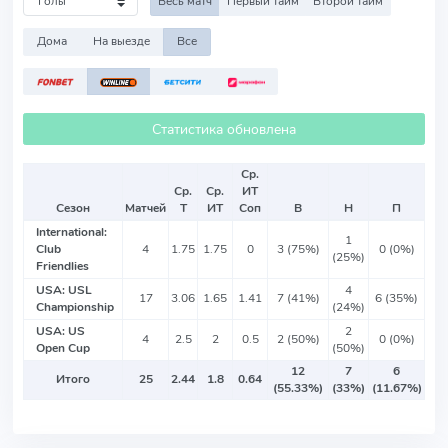
Весь матч
Первый тайм
Второй тайм
Дома
На выезде
Все
Статистика обновлена
Ср.
Ср.
Ср.
ИТ
Сезон
Матчей
Т
ИТ
Соп
В
Н
П
International:
1
Club
4
1.75
1.75
0
3 (75%)
0 (0%)
(25%)
Friendlies
USA: USL
4
17
3.06
1.65
1.41
7 (41%)
6 (35%)
Championship
(24%)
USA: US
2
4
2.5
2
0.5
2 (50%)
0 (0%)
Open Cup
(50%)
12
7
6
Итого
25
2.44
1.8
0.64
(55.33%)
(33%)
(11.67%)