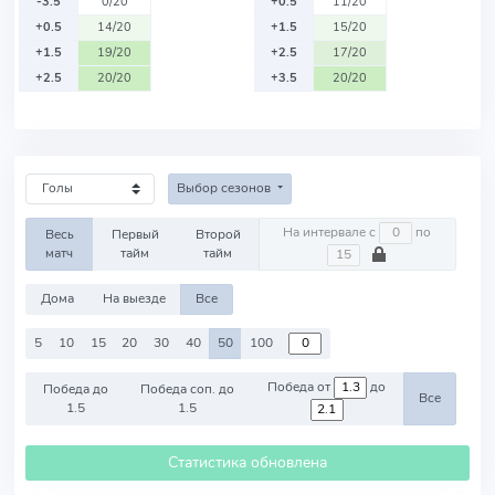
-3.5
0/20
+0.5
11/20
+0.5
14/20
+1.5
15/20
+1.5
19/20
+2.5
17/20
+2.5
20/20
+3.5
20/20
Выбор сезонов
На интервале с
по
Весь
Первый
Второй
матч
тайм
тайм
Дома
На выезде
Все
5
10
15
20
30
40
50
100
Победа от
до
Победа до
Победа соп. до
Все
1.5
1.5
Статистика обновлена