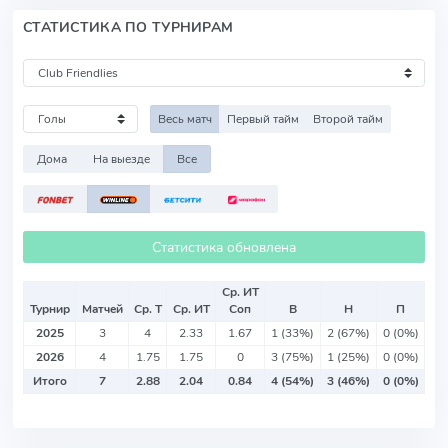
СТАТИСТИКА ПО ТУРНИРАМ
Весь матч
Первый тайм
Второй тайм
Дома
На выезде
Все
Статистика обновлена
Ср. ИТ
Турнир
Матчей
Ср. Т
Ср. ИТ
Соп
В
Н
П
2025
3
4
2.33
1.67
1 (33%)
2 (67%)
0 (0%)
2026
4
1.75
1.75
0
3 (75%)
1 (25%)
0 (0%)
Итого
7
2.88
2.04
0.84
4 (54%)
3 (46%)
0 (0%)