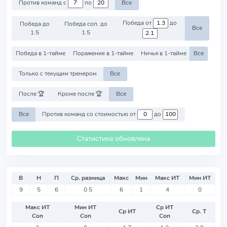
Против команд с
по
Все
Победа от
до
Победа до
Победа соп. до
Все
1.5
1.5
Победа в 1-тайме
Поражение в 1-тайме
Ничья в 1-тайме
Все
Только с текущим тренером
Все
После 🏆
Кроме после 🏆
Все
Все
Против команд со стоимостью от
до
Статистика обновлена
В
Н
П
Ср. разница
Макс
Мин
Макс ИТ
Мин ИТ
9
5
6
0.5
6
1
4
0
Макс ИТ
Мин ИТ
Ср ИТ
Ср ИТ
Ср. Т
Соп
Соп
Соп