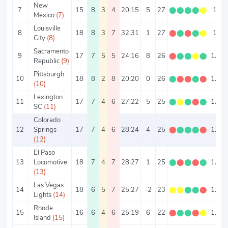
New
7
15
8
3
4
20:15
5
27
⬤
⬤
⬤
⬤
⬤
1.8
Mexico
(7)
Louisville
8
18
8
3
7
32:31
1
27
⬤
⬤
⬤
⬤
⬤
1.5
City
(8)
Sacramento
9
17
7
5
5
24:16
8
26
⬤
⬤
⬤
⬤
⬤
1.53
Republic
(9)
Pittsburgh
10
18
8
2
8
20:20
0
26
⬤
⬤
⬤
⬤
⬤
1.44
(10)
Lexington
11
17
7
4
6
27:22
5
25
⬤
⬤
⬤
⬤
⬤
1.47
SC
(11)
Colorado
12
Springs
17
7
4
6
28:24
4
25
⬤
⬤
⬤
⬤
⬤
1.47
(12)
El Paso
13
Locomotive
18
7
4
7
28:27
1
25
⬤
⬤
⬤
⬤
⬤
1.39
(13)
Las Vegas
14
18
6
5
7
25:27
-2
23
⬤
⬤
⬤
⬤
⬤
1.28
Lights
(14)
Rhode
15
16
6
4
6
25:19
6
22
⬤
⬤
⬤
⬤
⬤
1.38
Island
(15)