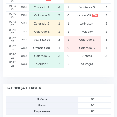
(26)
USA2
Colorado S
4
1
Monterey B
5
18.04
(26)
USAC
Colorado S
3
0
Kansas Cit
3
78
15.04
(26)
USA2
Colorado S
1
1
Lexington
2
04.04
(26)
USAC
Colorado S
1
1
Velocity
2
02.04
(26)
USA2
New Mexico
3
2
Colorado S
5
28.03
(26)
USA2
Orange Cou
1
0
Colorado S
1
22.03
(26)
USAC
Colorado S
3
0
Azteca
3
18.03
(26)
USA2
Colorado S
3
2
Las Vegas
5
14.03
(26)
ТАБЛИЦА СТАВОК
Победа
9/20
Ничья
5/20
Поражение
6/20