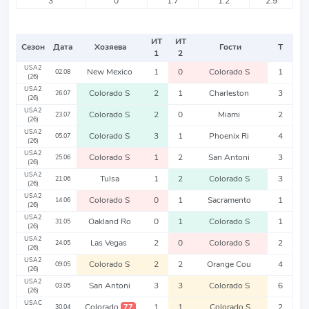
3
0
1.7
1.2
2.9
ИТ
ИТ
Сезон
Дата
Хозяева
Гости
Т
1
2
USA2
New Mexico
1
0
Colorado S
1
02.08
(26)
USA2
Colorado S
2
1
Charleston
3
26.07
(26)
USA2
Colorado S
2
0
Miami
2
23.07
(26)
USA2
Colorado S
3
1
Phoenix Ri
4
05.07
(26)
USA2
Colorado S
1
2
San Antoni
3
25.06
(26)
USA2
Tulsa
1
2
Colorado S
3
21.06
(26)
USA2
Colorado S
0
1
Sacramento
1
14.06
(26)
USA2
Oakland Ro
0
1
Colorado S
1
31.05
(26)
USA2
Las Vegas
2
0
Colorado S
2
24.05
(26)
USA2
Colorado S
2
2
Orange Cou
4
09.05
(26)
USA2
San Antoni
3
3
Colorado S
6
03.05
(26)
USAC
Colorado
1
1
Colorado S
2
77
30.04