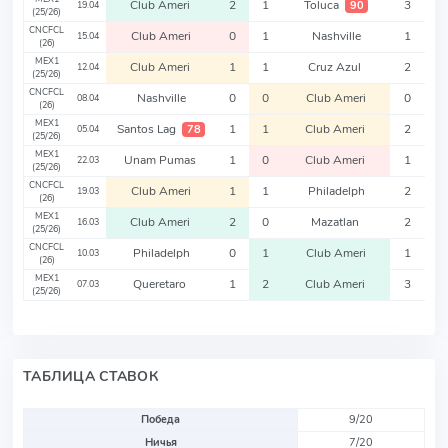
Club Ameri
2
1
Toluca
3
90
19.04
(25/26)
CNCFCL
Club Ameri
0
1
Nashville
1
15.04
(26)
MEX1
Club Ameri
1
1
Cruz Azul
2
12.04
(25/26)
CNCFCL
Nashville
0
0
Club Ameri
0
08.04
(26)
MEX1
Santos Lag
1
1
Club Ameri
2
78
05.04
(25/26)
MEX1
Unam Pumas
1
0
Club Ameri
1
22.03
(25/26)
CNCFCL
Club Ameri
1
1
Philadelph
2
19.03
(26)
MEX1
Club Ameri
2
0
Mazatlan
2
16.03
(25/26)
CNCFCL
Philadelph
0
1
Club Ameri
1
10.03
(26)
MEX1
Queretaro
1
2
Club Ameri
3
07.03
(25/26)
ТАБЛИЦА СТАВОК
Победа
9/20
Ничья
7/20