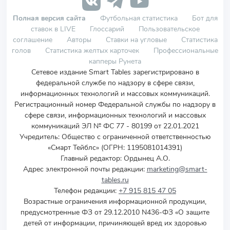
Полная версия сайта
Футбольная статистика
Бот для
ставок в LIVE
Глоссарий
Пользовательское
соглашение
Авторы
Ставки на угловые
Статистика
голов
Статистика желтых карточек
Профессиональные
капперы Рунета
Сетевое издание Smart Tables зарегистрировано в
федеральной службе по надзору в сфере связи,
информационных технологий и массовых коммуникаций.
Регистрационный номер Федеральной службы по надзору в
сфере связи, информационных технологий и массовых
коммуникаций ЭЛ № ФС 77 - 80199 от 22.01.2021
Учредитель
:
Общество с ограниченной ответственностью
«Смарт Тейблс» (ОГРН: 1195081014391)
Главный редактор: Ордынец А.О.
Адрес электронной почты редакции:
marketing@smart-
tables.ru
Телефон редакции:
+7 915 815 47 05
Возрастные ограничения информационной продукции,
предусмотренные ФЗ от 29.12.2010 N436-ФЗ «О защите
детей от информации, причиняющей вред их здоровью