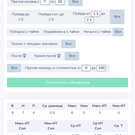
Против команд с
по
Все
Победа от
до
Победа до
Победа соп. до
Все
1.5
1.5
Победа в 1-тайме
Поражение в 1-тайме
Ничья в 1-тайме
Все
Только с текущим тренером
Все
После 🏆
Кроме после 🏆
Все
Все
Против команд со стоимостью от
до
Статистика обновлена
В
Н
П
Ср. разница
Макс
Мин
Макс ИТ
Мин ИТ
9
7
4
0.5
6
0
3
0
Макс ИТ
Мин ИТ
Ср ИТ
Ср ИТ
Ср. Т
Соп
Соп
Соп