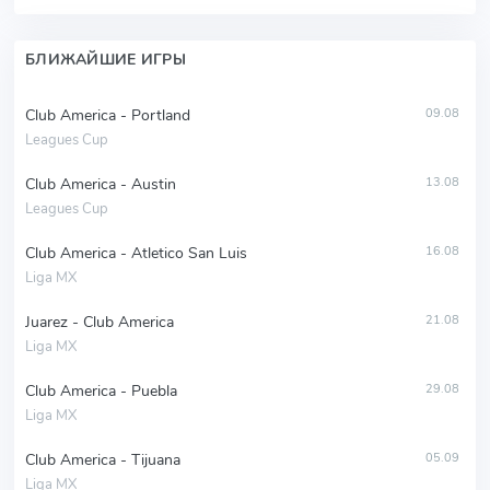
БЛИЖАЙШИЕ ИГРЫ
Club America - Portland
09.08
Leagues Cup
Club America - Austin
13.08
Leagues Cup
Club America - Atletico San Luis
16.08
Liga MX
Juarez - Club America
21.08
Liga MX
Club America - Puebla
29.08
Liga MX
Club America - Tijuana
05.09
Liga MX