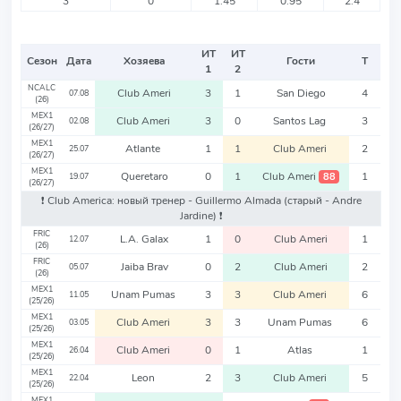
3
0
1.45
0.95
2.4
ИТ
ИТ
Сезон
Дата
Хозяева
Гости
Т
1
2
NCALC
Club Ameri
3
1
San Diego
4
07.08
(26)
MEX1
Club Ameri
3
0
Santos Lag
3
02.08
(26/27)
MEX1
Atlante
1
1
Club Ameri
2
25.07
(26/27)
MEX1
Queretaro
0
1
Club Ameri
1
88
19.07
(26/27)
❗️ Club America: новый тренер - Guillermo Almada
(старый - Andre
Jardine)
❗️
FRIC
L.A. Galax
1
0
Club Ameri
1
12.07
(26)
FRIC
Jaiba Brav
0
2
Club Ameri
2
05.07
(26)
MEX1
Unam Pumas
3
3
Club Ameri
6
11.05
(25/26)
MEX1
Club Ameri
3
3
Unam Pumas
6
03.05
(25/26)
MEX1
Club Ameri
0
1
Atlas
1
26.04
(25/26)
MEX1
Leon
2
3
Club Ameri
5
22.04
(25/26)
MEX1