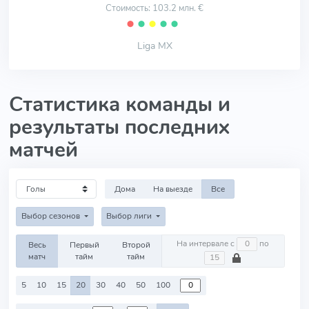
Стоимость: 103.2 млн. €
⬤
⬤
⬤
⬤
⬤
Liga MX
Статистика команды и
результаты последних
матчей
Дома
На выезде
Все
Выбор сезонов
Выбор лиги
На интервале с
по
Весь
Первый
Второй
матч
тайм
тайм
5
10
15
20
30
40
50
100