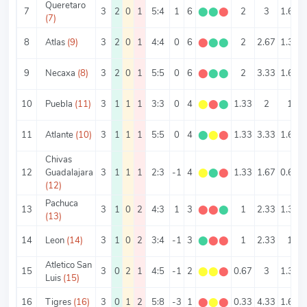
Queretaro
7
3
2
0
1
5:4
1
6
⬤
⬤
⬤
2
3
1.67
(7)
8
Atlas
(9)
3
2
0
1
4:4
0
6
⬤
⬤
⬤
2
2.67
1.33
9
Necaxa
(8)
3
2
0
1
5:5
0
6
⬤
⬤
⬤
2
3.33
1.67
10
Puebla
(11)
3
1
1
1
3:3
0
4
⬤
⬤
⬤
1.33
2
1
11
Atlante
(10)
3
1
1
1
5:5
0
4
⬤
⬤
⬤
1.33
3.33
1.67
Chivas
12
Guadalajara
3
1
1
1
2:3
-1
4
⬤
⬤
⬤
1.33
1.67
0.67
(12)
Pachuca
13
3
1
0
2
4:3
1
3
⬤
⬤
⬤
1
2.33
1.33
(13)
14
Leon
(14)
3
1
0
2
3:4
-1
3
⬤
⬤
⬤
1
2.33
1
Atletico San
15
3
0
2
1
4:5
-1
2
⬤
⬤
⬤
0.67
3
1.33
Luis
(15)
16
Tigres
(16)
3
0
1
2
5:8
-3
1
⬤
⬤
⬤
0.33
4.33
1.67