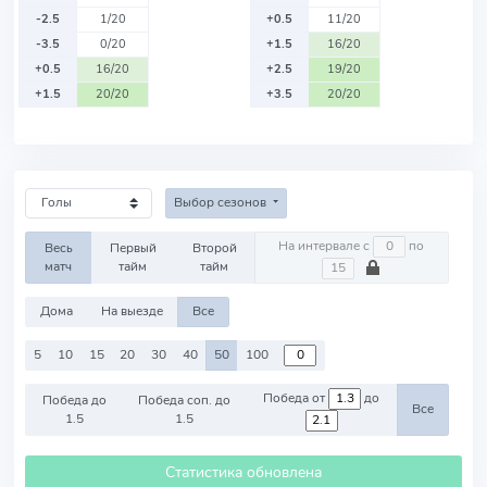
-2.5
1/20
+0.5
11/20
-3.5
0/20
+1.5
16/20
+0.5
16/20
+2.5
19/20
+1.5
20/20
+3.5
20/20
Выбор сезонов
На интервале с
по
Весь
Первый
Второй
матч
тайм
тайм
Дома
На выезде
Все
5
10
15
20
30
40
50
100
Победа от
до
Победа до
Победа соп. до
Все
1.5
1.5
Статистика обновлена