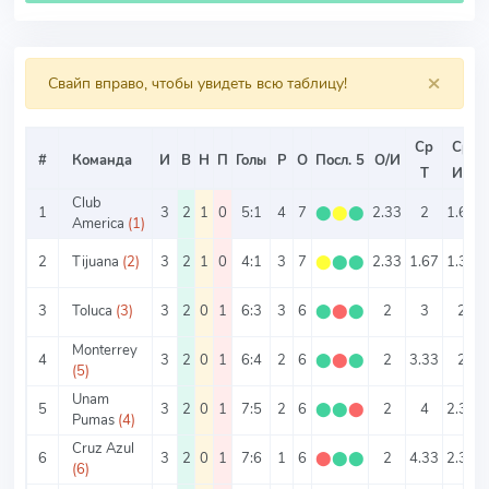
×
Свайп вправо, чтобы увидеть всю таблицу!
Ср
Ср
#
Команда
И
В
Н
П
Голы
Р
О
Посл. 5
О/И
Т
ИТ
Club
1
3
2
1
0
5:1
4
7
⬤
⬤
⬤
2.33
2
1.67
America
(1)
2
Tijuana
(2)
3
2
1
0
4:1
3
7
⬤
⬤
⬤
2.33
1.67
1.33
3
Toluca
(3)
3
2
0
1
6:3
3
6
⬤
⬤
⬤
2
3
2
Monterrey
4
3
2
0
1
6:4
2
6
⬤
⬤
⬤
2
3.33
2
(5)
Unam
5
3
2
0
1
7:5
2
6
⬤
⬤
⬤
2
4
2.33
Pumas
(4)
Cruz Azul
6
3
2
0
1
7:6
1
6
⬤
⬤
⬤
2
4.33
2.33
(6)