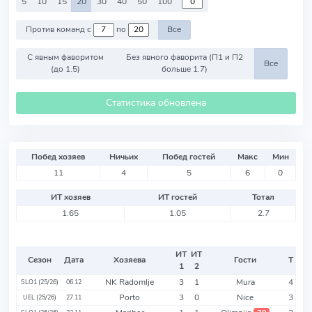
5
10
15
20
30
40
50
100
Против команд с
по
Все
С явным фаворитом
Без явного фаворита (П1 и П2
Все
(до 1.5)
больше 1.7)
Статистика обновлена
Побед хозяев
Ничьих
Побед гостей
Макс
Мин
11
4
5
6
0
ИТ хозяев
ИТ гостей
Тотал
1.65
1.05
2.7
ИТ
ИТ
Сезон
Дата
Хозяева
Гости
Т
1
2
NK Radomlje
3
1
Mura
4
SLO1 (25/26)
06.12
Porto
3
0
Nice
3
UEL (25/26)
27.11