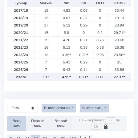
Турнир
Матчей
ЖК
КК
ПЕН
ФОЛЫ
2017/18
18
4.83
0.06
0
30.44
2018/19
15
4.67
0.27
0
29.13
2019/20
17
5.12
0.29
0
28.94
2020/21
15
5.6
0
0.2
29.71
*
2021/22
19
4.26
0.21
0.26
23.68
2022/23
16
5.13
0.38
0.38
25.38
2023/24
19
4.35
*
0.29
*
0.05
23.56
*
2024/25
7
5.43
0.29
0
25
2025/26
7
6.43
0.14
0
33.86
Итого
133
4.95
*
0.21
*
0.11
27.37
*
Выбор сезонов
Выбор лиги
На интервале с
по
Весь
Первый
Второй
матч
тайм
тайм