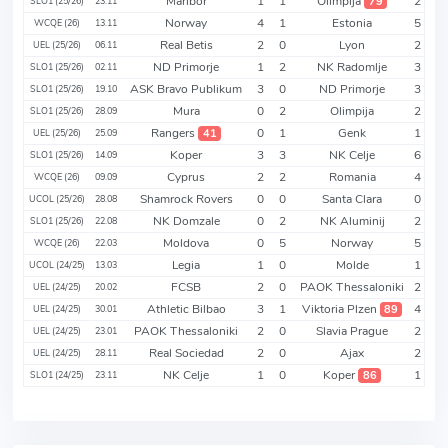
Maribor
1
1
Olimpija
2
79
SLO1 (25/26)
23.11
Norway
4
1
Estonia
5
WCQE (26)
13.11
Real Betis
2
0
Lyon
2
UEL (25/26)
06.11
ND Primorje
1
2
NK Radomlje
3
SLO1 (25/26)
02.11
ASK Bravo Publikum
3
0
ND Primorje
3
SLO1 (25/26)
19.10
Mura
0
2
Olimpija
2
SLO1 (25/26)
28.09
Rangers
0
1
Genk
1
41
UEL (25/26)
25.09
Koper
3
3
NK Celje
6
SLO1 (25/26)
14.09
Cyprus
2
2
Romania
4
WCQE (26)
09.09
Shamrock Rovers
0
0
Santa Clara
0
UCOL (25/26)
28.08
NK Domzale
0
2
NK Aluminij
2
SLO1 (25/26)
22.08
Moldova
0
5
Norway
5
WCQE (26)
22.03
Legia
1
0
Molde
1
UCOL (24/25)
13.03
FCSB
2
0
PAOK Thessaloniki
2
UEL (24/25)
20.02
Athletic Bilbao
3
1
Viktoria Plzen
4
89
UEL (24/25)
30.01
PAOK Thessaloniki
2
0
Slavia Prague
2
UEL (24/25)
23.01
Real Sociedad
2
0
Ajax
2
UEL (24/25)
28.11
NK Celje
1
0
Koper
1
86
SLO1 (24/25)
23.11