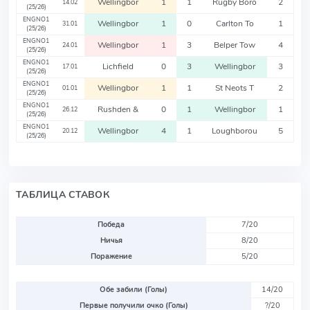
Wellingbor
1
1
Rugby Boro
2
14.02
(25/26)
ENGNO1
Wellingbor
1
0
Carlton To
1
31.01
(25/26)
ENGNO1
Wellingbor
1
3
Belper Tow
4
24.01
(25/26)
ENGNO1
Lichfield
0
3
Wellingbor
3
17.01
(25/26)
ENGNO1
Wellingbor
1
1
St Neots T
2
01.01
(25/26)
ENGNO1
Rushden &
0
1
Wellingbor
1
26.12
(25/26)
ENGNO1
Wellingbor
4
1
Loughborou
5
20.12
(25/26)
ТАБЛИЦА СТАВОК
Победа
7/20
Ничья
8/20
Поражение
5/20
Обе забили (Голы)
14/20
Первые получили очко (Голы)
?/20