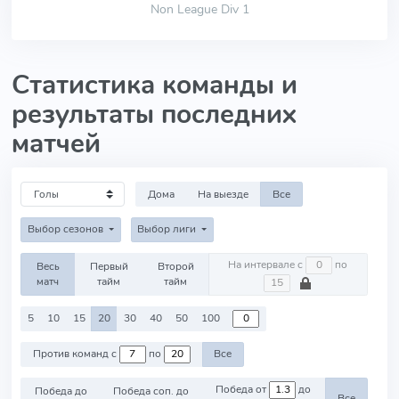
Non League Div 1
Статистика команды и
результаты последних
матчей
Дома
На выезде
Все
Выбор сезонов
Выбор лиги
На интервале с
по
Весь
Первый
Второй
матч
тайм
тайм
5
10
15
20
30
40
50
100
Против команд с
по
Все
Победа от
до
Победа до
Победа соп. до
Все