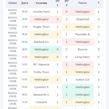
ИТ
ИТ
Сезон
Дата
Хозяева
Гости
Т
1
2
ENGNO1
Anstey Nom
1
0
Wellingbor
1
25.04
(25/26)
ENGNO1
Wellingbor
2
3
Shepshed
5
18.04
(25/26)
ENGNO1
Rugby Town
2
2
Wellingbor
4
11.04
(25/26)
ENGNO1
Wellingbor
1
1
Rushden &
2
06.04
(25/26)
ENGNO1
Basford Un
2
1
Wellingbor
3
04.04
(25/26)
ENGNO1
Wellingbor
5
0
Bourne
5
28.03
(25/26)
ENGNO1
Wellingbor
0
0
Long Eaton
0
21.03
(25/26)
ENGNO1
RC Warwick
2
1
Wellingbor
3
14.03
(25/26)
ENGNO1
Corby Town
1
1
Wellingbor
2
11.03
(25/26)
ENGNO1
Wellingbor
1
1
Sutton Col
2
07.03
(25/26)
ENGNO1
Coventry S
1
4
Wellingbor
5
03.03
(25/26)
ENGNO1
Bedworth U
1
2
Wellingbor
3
28.02
(25/26)
ENGNO1
Coleshill
1
1
Wellingbor
2
21.02
(25/26)
ENGNO1