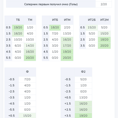
Соперник первым получил очко (Голы)
2/20
ТБ
ТМ
ИТБ
ИТМ
ИТ2Б
ИТ2М
0.5
19/20
1/20
0.5
18/20
2/20
0.5
15/20
5/20
1.5
16/20
4/20
1.5
7/20
13/20
1.5
5/20
15/20
2.5
10/20
10/20
2.5
4/20
16/20
2.5
2/20
18/20
3.5
6/20
14/20
3.5
3/20
17/20
3.5
0/20
20/20
4.5
4/20
16/20
4.5
1/20
19/20
5.5
0/20
20/20
5.5
0/20
20/20
Ф
Ф2
-0.5
7/20
-0.5
5/20
-1.5
4/20
-1.5
1/20
-2.5
4/20
-2.5
0/20
-3.5
1/20
+0.5
13/20
-4.5
1/20
+1.5
16/20
-5.5
0/20
+2.5
16/20
+0.5
15/20
+3.5
19/20