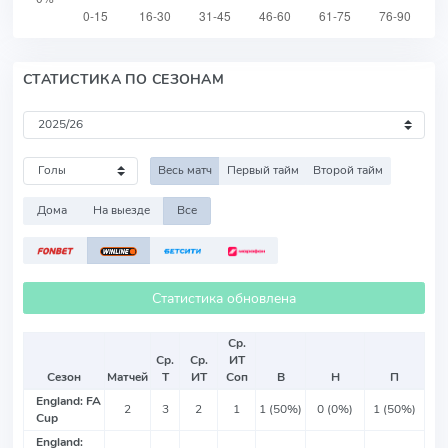
СТАТИСТИКА ПО СЕЗОНАМ
Весь матч
Первый тайм
Второй тайм
Дома
На выезде
Все
Статистика обновлена
Ср.
Ср.
Ср.
ИТ
Сезон
Матчей
Т
ИТ
Соп
В
Н
П
England: FA
2
3
2
1
1 (50%)
0 (0%)
1 (50%)
Cup
England: