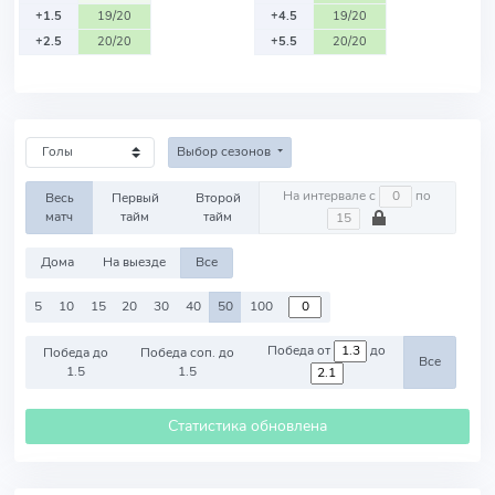
+1.5
19/20
+4.5
19/20
+2.5
20/20
+5.5
20/20
Выбор сезонов
На интервале с
по
Весь
Первый
Второй
матч
тайм
тайм
Дома
На выезде
Все
5
10
15
20
30
40
50
100
Победа от
до
Победа до
Победа соп. до
Все
1.5
1.5
Статистика обновлена