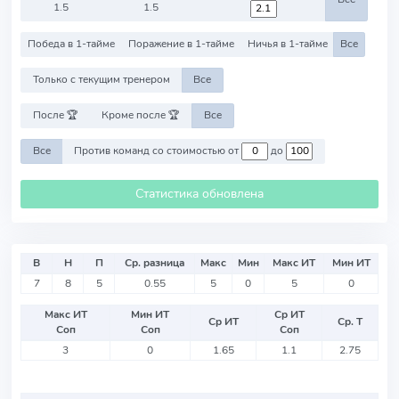
1.5
1.5
Победа в 1-тайме
Поражение в 1-тайме
Ничья в 1-тайме
Все
Только с текущим тренером
Все
После 🏆
Кроме после 🏆
Все
Все
Против команд со стоимостью от
до
Статистика обновлена
В
Н
П
Ср. разница
Макс
Мин
Макс ИТ
Мин ИТ
7
8
5
0.55
5
0
5
0
Макс ИТ
Мин ИТ
Ср ИТ
Ср ИТ
Ср. Т
Соп
Соп
Соп
3
0
1.65
1.1
2.75