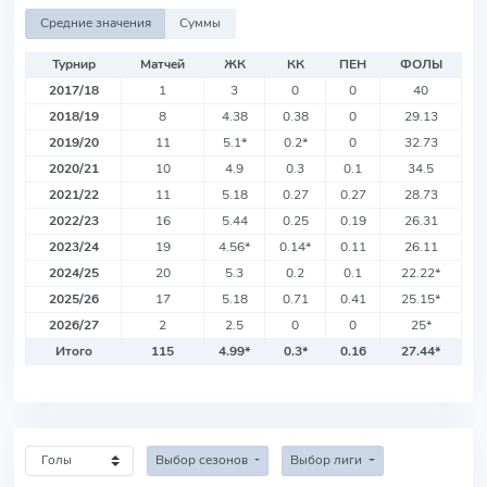
Средние значения
Суммы
Турнир
Матчей
ЖК
КК
ПЕН
ФОЛЫ
2017/18
1
3
0
0
40
2018/19
8
4.38
0.38
0
29.13
2019/20
11
5.1
*
0.2
*
0
32.73
2020/21
10
4.9
0.3
0.1
34.5
2021/22
11
5.18
0.27
0.27
28.73
2022/23
16
5.44
0.25
0.19
26.31
2023/24
19
4.56
*
0.14
*
0.11
26.11
2024/25
20
5.3
0.2
0.1
22.22
*
2025/26
17
5.18
0.71
0.41
25.15
*
2026/27
2
2.5
0
0
25
*
Итого
115
4.99
*
0.3
*
0.16
27.44
*
Выбор сезонов
Выбор лиги