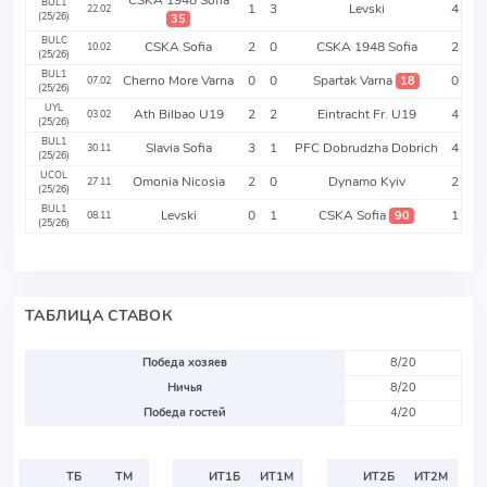
BUL1
1
3
Levski
4
22.02
(25/26)
35
BULC
CSKA Sofia
2
0
CSKA 1948 Sofia
2
10.02
(25/26)
BUL1
Cherno More Varna
0
0
Spartak Varna
0
18
07.02
(25/26)
UYL
Ath Bilbao U19
2
2
Eintracht Fr. U19
4
03.02
(25/26)
BUL1
Slavia Sofia
3
1
PFC Dobrudzha Dobrich
4
30.11
(25/26)
UCOL
Omonia Nicosia
2
0
Dynamo Kyiv
2
27.11
(25/26)
BUL1
Levski
0
1
CSKA Sofia
1
90
08.11
(25/26)
ТАБЛИЦА СТАВОК
Победа хозяев
8/20
Ничья
8/20
Победа гостей
4/20
ТБ
ТМ
ИТ1Б
ИТ1М
ИТ2Б
ИТ2М