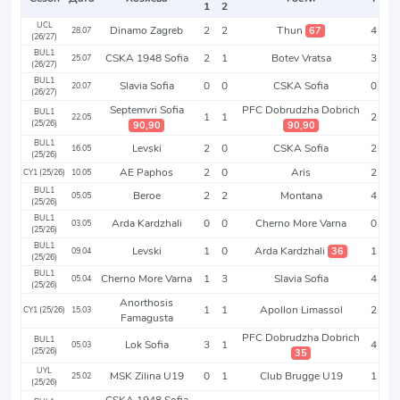
1
2
UCL
Dinamo Zagreb
2
2
Thun
4
67
28.07
(26/27)
BUL1
CSKA 1948 Sofia
2
1
Botev Vratsa
3
25.07
(26/27)
BUL1
Slavia Sofia
0
0
CSKA Sofia
0
20.07
(26/27)
Septemvri Sofia
PFC Dobrudzha Dobrich
BUL1
1
1
2
22.05
(25/26)
90,90
90,90
BUL1
Levski
2
0
CSKA Sofia
2
16.05
(25/26)
AE Paphos
2
0
Aris
2
CY1 (25/26)
10.05
BUL1
Beroe
2
2
Montana
4
05.05
(25/26)
BUL1
Arda Kardzhali
0
0
Cherno More Varna
0
03.05
(25/26)
BUL1
Levski
1
0
Arda Kardzhali
1
36
09.04
(25/26)
BUL1
Cherno More Varna
1
3
Slavia Sofia
4
05.04
(25/26)
Anorthosis
1
1
Apollon Limassol
2
CY1 (25/26)
15.03
Famagusta
PFC Dobrudzha Dobrich
BUL1
Lok Sofia
3
1
4
05.03
(25/26)
35
UYL
MSK Zilina U19
0
1
Club Brugge U19
1
25.02
(25/26)
CSKA 1948 Sofia