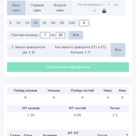
На интервале с
по
Весь
Первый
Второй
матч
тайм
тайм
5
10
15
20
30
40
50
100
Против команд с
по
Все
С явным фаворитом
Без явного фаворита (П1 и П2
Все
(до 1.5)
больше 1.7)
Статистика обновлена
Побед хозяев
Ничьих
Побед гостей
Макс
Мин
8
8
4
4
0
ИТ хозяев
ИТ гостей
Тотал
1.35
0.95
2.3
ИТ
ИТ
Сезон
Дата
Хозяева
Гости
Т