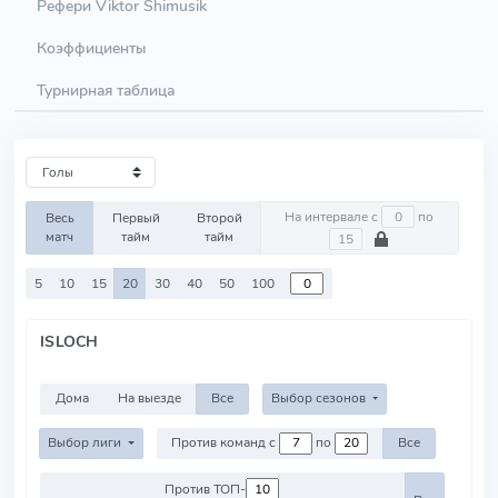
Рефери Viktor Shimusik
Коэффициенты
Турнирная таблица
На интервале с
по
Весь
Первый
Второй
матч
тайм
тайм
5
10
15
20
30
40
50
100
ISLOCH
Дома
На выезде
Все
Выбор сезонов
Выбор лиги
Против команд с
по
Все
Против ТОП-