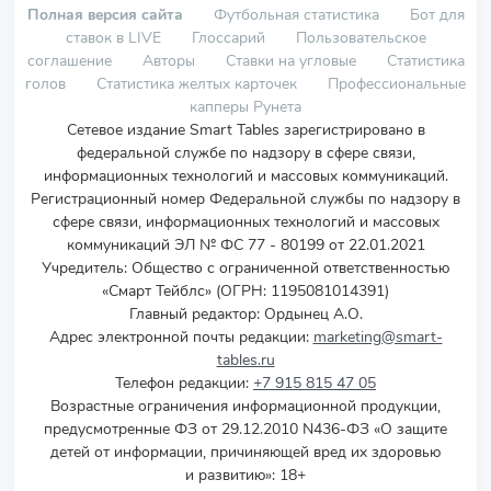
Полная версия сайта
Футбольная статистика
Бот для
ставок в LIVE
Глоссарий
Пользовательское
соглашение
Авторы
Ставки на угловые
Статистика
голов
Статистика желтых карточек
Профессиональные
капперы Рунета
Сетевое издание Smart Tables зарегистрировано в
федеральной службе по надзору в сфере связи,
информационных технологий и массовых коммуникаций.
Регистрационный номер Федеральной службы по надзору в
сфере связи, информационных технологий и массовых
коммуникаций ЭЛ № ФС 77 - 80199 от 22.01.2021
Учредитель
:
Общество с ограниченной ответственностью
«Смарт Тейблс» (ОГРН: 1195081014391)
Главный редактор: Ордынец А.О.
Адрес электронной почты редакции:
marketing@smart-
tables.ru
Телефон редакции:
+7 915 815 47 05
Возрастные ограничения информационной продукции,
предусмотренные ФЗ от 29.12.2010 N436-ФЗ «О защите
детей от информации, причиняющей вред их здоровью
и развитию»: 18+