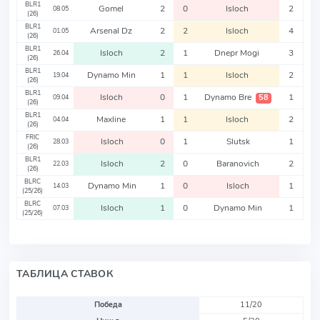
BLR1
Gomel
2
0
Isloch
2
08.05
(26)
BLR1
Arsenal Dz
2
2
Isloch
4
01.05
(26)
BLR1
Isloch
2
1
Dnepr Mogi
3
26.04
(26)
BLR1
Dynamo Min
1
1
Isloch
2
19.04
(26)
BLR1
Isloch
0
1
Dynamo Bre
1
58
09.04
(26)
BLR1
Maxline
1
1
Isloch
2
04.04
(26)
FRIC
Isloch
0
1
Slutsk
1
28.03
(26)
BLR1
Isloch
2
0
Baranovich
2
22.03
(26)
BLRC
Dynamo Min
1
0
Isloch
1
14.03
(25/26)
BLRC
Isloch
1
0
Dynamo Min
1
07.03
(25/26)
ТАБЛИЦА СТАВОК
Победа
11/20