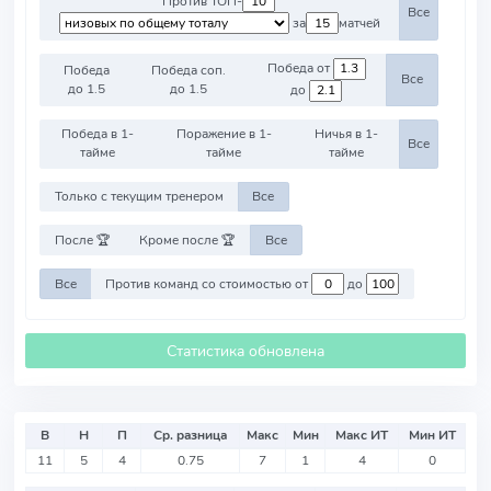
Против ТОП-
Все
за
матчей
Победа от
Победа
Победа соп.
Все
до 1.5
до 1.5
до
Победа в 1-
Поражение в 1-
Ничья в 1-
Все
тайме
тайме
тайме
Только с текущим тренером
Все
После 🏆
Кроме после 🏆
Все
Все
Против команд со стоимостью от
до
Статистика обновлена
В
Н
П
Ср. разница
Макс
Мин
Макс ИТ
Мин ИТ
11
5
4
0.75
7
1
4
0