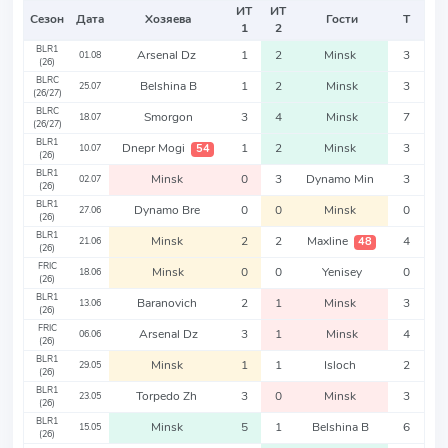
ИТ
ИТ
Сезон
Дата
Хозяева
Гости
Т
1
2
BLR1
Arsenal Dz
1
2
Minsk
3
01.08
(26)
BLRC
Belshina B
1
2
Minsk
3
25.07
(26/27)
BLRC
Smorgon
3
4
Minsk
7
18.07
(26/27)
BLR1
Dnepr Mogi
1
2
Minsk
3
54
10.07
(26)
BLR1
Minsk
0
3
Dynamo Min
3
02.07
(26)
BLR1
Dynamo Bre
0
0
Minsk
0
27.06
(26)
BLR1
Minsk
2
2
Maxline
4
48
21.06
(26)
FRIC
Minsk
0
0
Yenisey
0
18.06
(26)
BLR1
Baranovich
2
1
Minsk
3
13.06
(26)
FRIC
Arsenal Dz
3
1
Minsk
4
06.06
(26)
BLR1
Minsk
1
1
Isloch
2
29.05
(26)
BLR1
Torpedo Zh
3
0
Minsk
3
23.05
(26)
BLR1
Minsk
5
1
Belshina B
6
15.05
(26)