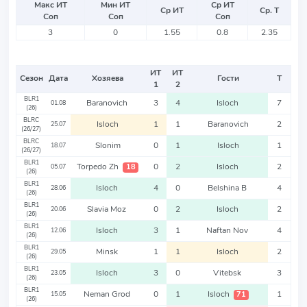
Макс ИТ
Мин ИТ
Ср ИТ
Ср ИТ
Ср. Т
Соп
Соп
Соп
3
0
1.55
0.8
2.35
ИТ
ИТ
Сезон
Дата
Хозяева
Гости
Т
1
2
BLR1
Baranovich
3
4
Isloch
7
01.08
(26)
BLRC
Isloch
1
1
Baranovich
2
25.07
(26/27)
BLRC
Slonim
0
1
Isloch
1
18.07
(26/27)
BLR1
Torpedo Zh
0
2
Isloch
2
18
05.07
(26)
BLR1
Isloch
4
0
Belshina B
4
28.06
(26)
BLR1
Slavia Moz
0
2
Isloch
2
20.06
(26)
BLR1
Isloch
3
1
Naftan Nov
4
12.06
(26)
BLR1
Minsk
1
1
Isloch
2
29.05
(26)
BLR1
Isloch
3
0
Vitebsk
3
23.05
(26)
BLR1
Neman Grod
0
1
Isloch
1
71
15.05
(26)