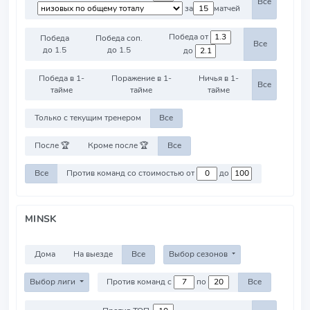
Все
за
матчей
Победа от
Победа
Победа соп.
Все
до 1.5
до 1.5
до
Победа в 1-
Поражение в 1-
Ничья в 1-
Все
тайме
тайме
тайме
Только с текущим тренером
Все
После 🏆
Кроме после 🏆
Все
Все
Против команд со стоимостью от
до
MINSK
Дома
На выезде
Все
Выбор сезонов
Выбор лиги
Против команд с
по
Все