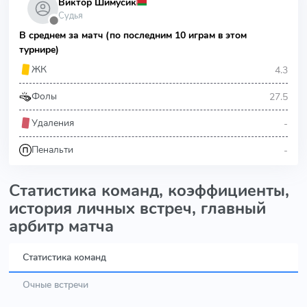
Виктор Шимусик
Судья
⬤
В среднем за матч (по последним 10 играм в этом
турнире)
4.3
ЖК
27.5
Фолы
-
Удаления
-
Пенальти
Статистика команд, коэффициенты,
история личных встреч, главный
арбитр матча
Статистика команд
Очные встречи