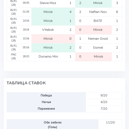
BLR1
Slavia Moz
1
2
Minsk
3
09.05
(26)
BLR1
Minsk
4
2
Naftan Nov
6
01.05
(26)
BLR1
Minsk
1
0
BATE
1
24.04
(26)
BLR1
Vitebsk
2
0
Minsk
2
18.04
(26)
BLR1
Minsk
0
1
Neman Grod
1
10.04
(26)
BLR1
Minsk
2
0
Gomel
2
05.04
(26)
FRIC
Dynamo Min
1
0
Minsk
1
28.03
(26)
ТАБЛИЦА СТАВОК
Победа
9/20
Ничья
4/20
Поражение
7/20
Обе забили
11/20
(Голы)