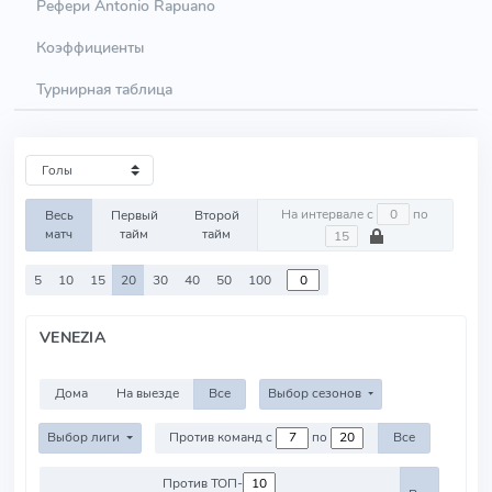
Рефери Antonio Rapuano
Коэффициенты
Турнирная таблица
На интервале с
по
Весь
Первый
Второй
матч
тайм
тайм
5
10
15
20
30
40
50
100
VENEZIA
Дома
На выезде
Все
Выбор сезонов
Выбор лиги
Против команд с
по
Все
Против ТОП-