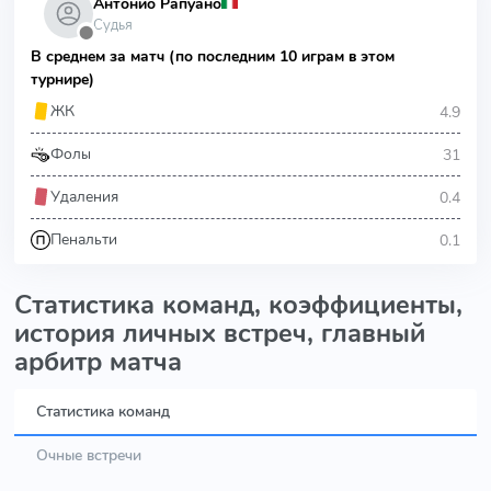
Антонио Рапуано
Судья
⬤
В среднем за матч (по последним 10 играм в этом
турнире)
4.9
ЖК
31
Фолы
0.4
Удаления
0.1
Пенальти
Статистика команд, коэффициенты,
история личных встреч, главный
арбитр матча
Статистика команд
Очные встречи