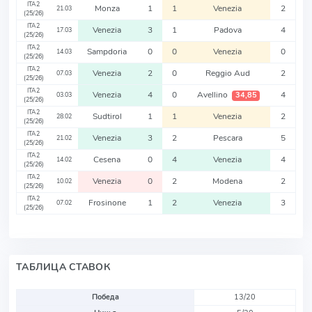
ITA2
Monza
1
1
Venezia
2
21.03
(25/26)
ITA2
Venezia
3
1
Padova
4
17.03
(25/26)
ITA2
Sampdoria
0
0
Venezia
0
14.03
(25/26)
ITA2
Venezia
2
0
Reggio Aud
2
07.03
(25/26)
ITA2
Venezia
4
0
Avellino
4
34,85
03.03
(25/26)
ITA2
Sudtirol
1
1
Venezia
2
28.02
(25/26)
ITA2
Venezia
3
2
Pescara
5
21.02
(25/26)
ITA2
Cesena
0
4
Venezia
4
14.02
(25/26)
ITA2
Venezia
0
2
Modena
2
10.02
(25/26)
ITA2
Frosinone
1
2
Venezia
3
07.02
(25/26)
ТАБЛИЦА СТАВОК
Победа
13/20