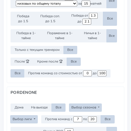
Все
за
матчей
Победа от
Победа
Победа соп.
Все
до 1.5
до 1.5
до
Победа в 1-
Поражение в 1-
Ничья в 1-
Все
тайме
тайме
тайме
Только с текущим тренером
Все
После 🏆
Кроме после 🏆
Все
Все
Против команд со стоимостью от
до
PORDENONE
Дома
На выезде
Все
Выбор сезонов
Выбор лиги
Против команд с
по
Все