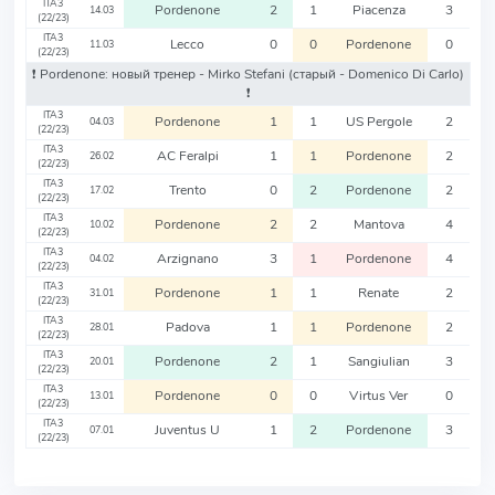
ITA3
Pordenone
2
1
Piacenza
3
14.03
(22/23)
ITA3
Lecco
0
0
Pordenone
0
11.03
(22/23)
❗️ Pordenone: новый тренер - Mirko Stefani
(старый - Domenico Di Carlo)
❗️
ITA3
Pordenone
1
1
US Pergole
2
04.03
(22/23)
ITA3
AC Feralpi
1
1
Pordenone
2
26.02
(22/23)
ITA3
Trento
0
2
Pordenone
2
17.02
(22/23)
ITA3
Pordenone
2
2
Mantova
4
10.02
(22/23)
ITA3
Arzignano
3
1
Pordenone
4
04.02
(22/23)
ITA3
Pordenone
1
1
Renate
2
31.01
(22/23)
ITA3
Padova
1
1
Pordenone
2
28.01
(22/23)
ITA3
Pordenone
2
1
Sangiulian
3
20.01
(22/23)
ITA3
Pordenone
0
0
Virtus Ver
0
13.01
(22/23)
ITA3
Juventus U
1
2
Pordenone
3
07.01
(22/23)