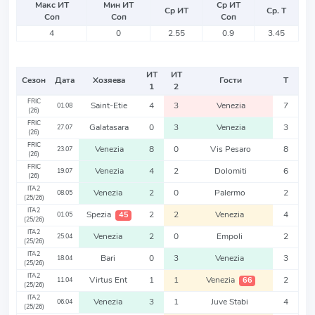
Макс ИТ
Мин ИТ
Ср ИТ
Ср ИТ
Ср. Т
Соп
Соп
Соп
4
0
2.55
0.9
3.45
ИТ
ИТ
Сезон
Дата
Хозяева
Гости
Т
1
2
FRIC
Saint-Etie
4
3
Venezia
7
01.08
(26)
FRIC
Galatasara
0
3
Venezia
3
27.07
(26)
FRIC
Venezia
8
0
Vis Pesaro
8
23.07
(26)
FRIC
Venezia
4
2
Dolomiti
6
19.07
(26)
ITA2
Venezia
2
0
Palermo
2
08.05
(25/26)
ITA2
Spezia
2
2
Venezia
4
45
01.05
(25/26)
ITA2
Venezia
2
0
Empoli
2
25.04
(25/26)
ITA2
Bari
0
3
Venezia
3
18.04
(25/26)
ITA2
Virtus Ent
1
1
Venezia
2
66
11.04
(25/26)
ITA2
Venezia
3
1
Juve Stabi
4
06.04
(25/26)