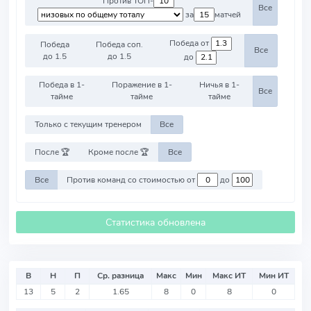
Против ТОП-
Все
за
матчей
Победа от
Победа
Победа соп.
Все
до 1.5
до 1.5
до
Победа в 1-
Поражение в 1-
Ничья в 1-
Все
тайме
тайме
тайме
Только с текущим тренером
Все
После 🏆
Кроме после 🏆
Все
Все
Против команд со стоимостью от
до
Статистика обновлена
В
Н
П
Ср. разница
Макс
Мин
Макс ИТ
Мин ИТ
13
5
2
1.65
8
0
8
0