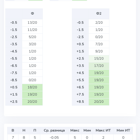
Ф
Ф2
-0.5
13/20
-0.5
2/20
-1.5
11/20
-1.5
1/20
-2.5
5/20
-2.5
0/20
-3.5
3/20
+0.5
7/20
-4.5
1/20
+1.5
9/20
-5.5
1/20
+2.5
15/20
-6.5
1/20
+3.5
17/20
-7.5
1/20
+4.5
19/20
-8.5
0/20
+5.5
19/20
+0.5
18/20
+6.5
19/20
+1.5
19/20
+7.5
19/20
+2.5
20/20
+8.5
20/20
В
Н
П
Ср. разница
Макс
Мин
Макс ИТ
Мин ИТ
7
8
5
-0.05
5
0
2
0