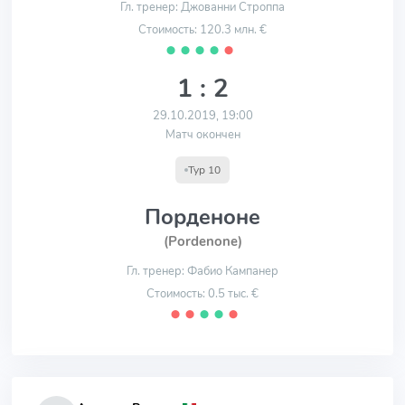
Гл. тренер: Джованни Строппа
Стоимость: 120.3 млн. €
⬤
⬤
⬤
⬤
⬤
1 : 2
29.10.2019, 19:00
Матч окончен
Тур 10
Порденоне
(Pordenone)
Гл. тренер: Фабио Кампанер
Стоимость: 0.5 тыс. €
⬤
⬤
⬤
⬤
⬤