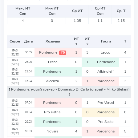
Макс ИТ
Мин ИТ
Ср ИТ
Ср ИТ
Ср. Т
Соп
Соп
Соп
4
0
1.05
1.1
2.15
ИТ
ИТ
Сезон
Дата
Хозяева
Гости
Т
1
2
ITA3
Pordenone
1
3
Lecco
4
75
30.05
(22/23)
ITA3
Lecco
0
1
Pordenone
1
26.05
(22/23)
ITA3
Pordenone
1
0
Albinoleff
1
21.04
(22/23)
ITA3
Vicenza
2
1
Pordenone
3
15.04
(22/23)
❗️ Pordenone: новый тренер - Domenico Di Carlo
(старый - Mirko Stefani)
❗️
ITA3
Pordenone
0
1
Pro Vercel
1
07.04
(22/23)
ITA3
Pro Patria
0
0
Pordenone
0
01.04
(22/23)
ITA3
Pordenone
1
0
Pro Sesto
1
26.03
(22/23)
ITA3
Novara
4
1
Pordenone
5
18.03
(22/23)