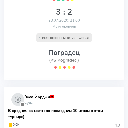
3 : 2
28.07.2020, 21:00
Матч окончен
Плей-офф повышение - Финал
Поградец
(KS Pogradeci)
⬤
⬤
⬤
⬤
⬤
Энеа Йорджи
Судья
⬤
В среднем за матч (по последним 10 играм в этом
турнире)
4.9
ЖК