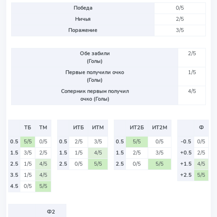
Победа
0/5
Ничья
2/5
Поражение
3/5
Обе забили
2/5
(Голы)
Первые получили очко
1/5
(Голы)
Соперник первым получил
4/5
очко (Голы)
ТБ
ТМ
ИТБ
ИТМ
ИТ2Б
ИТ2М
Ф
0.5
5/5
0/5
0.5
2/5
3/5
0.5
5/5
0/5
-0.5
0/5
1.5
3/5
2/5
1.5
1/5
4/5
1.5
2/5
3/5
+0.5
2/5
2.5
1/5
4/5
2.5
0/5
5/5
2.5
0/5
5/5
+1.5
4/5
3.5
1/5
4/5
+2.5
5/5
4.5
0/5
5/5
Ф2