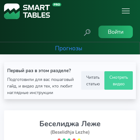
Войти
Прогнозы
Первый раз в этом разделе?
Читать
Смотреть
Подготовили для вас пошаговый
статью
видео
гайд, и видео для тех, кто любит
наглядные инструкции
Беселиджа Леже
(Beselidhja Lezhe)
⬤
⬤
⬤
⬤
⬤