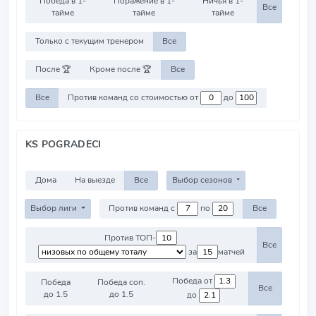
Победа в 1-
Поражение в 1-
Ничья в 1-
Все
тайме
тайме
тайме
Только с текущим тренером
Все
После 🏆
Кроме после 🏆
Все
Все
Против команд со стоимостью от
до
KS POGRADECI
Дома
На выезде
Все
Выбор сезонов
Выбор лиги
Против команд с
по
Все
Против ТОП-
Все
за
матчей
Победа от
Победа
Победа соп.
Все
до 1.5
до 1.5
до