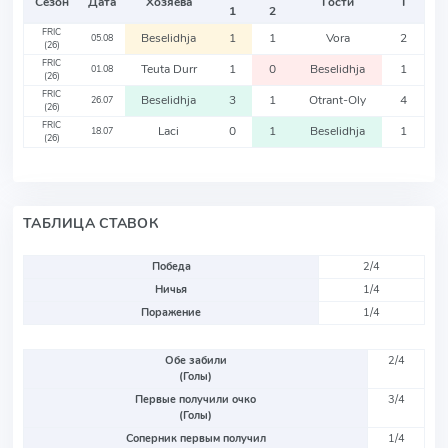
Сезон
Дата
Хозяева
Гости
Т
1
2
FRIC
Beselidhja
1
1
Vora
2
05.08
(26)
FRIC
Teuta Durr
1
0
Beselidhja
1
01.08
(26)
FRIC
Beselidhja
3
1
Otrant-Oly
4
26.07
(26)
FRIC
Laci
0
1
Beselidhja
1
18.07
(26)
ТАБЛИЦА СТАВОК
Победа
2/4
Ничья
1/4
Поражение
1/4
Обе забили
2/4
(Голы)
Первые получили очко
3/4
(Голы)
Соперник первым получил
1/4