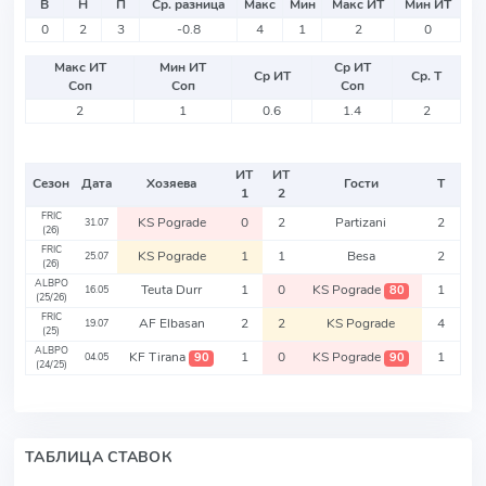
В
Н
П
Ср. разница
Макс
Мин
Макс ИТ
Мин ИТ
0
2
3
-0.8
4
1
2
0
Макс ИТ
Мин ИТ
Ср ИТ
Ср ИТ
Ср. Т
Соп
Соп
Соп
2
1
0.6
1.4
2
ИТ
ИТ
Сезон
Дата
Хозяева
Гости
Т
1
2
FRIC
KS Pograde
0
2
Partizani
2
31.07
(26)
FRIC
KS Pograde
1
1
Besa
2
25.07
(26)
ALBPO
Teuta Durr
1
0
KS Pograde
1
80
16.05
(25/26)
FRIC
AF Elbasan
2
2
KS Pograde
4
19.07
(25)
ALBPO
KF Tirana
1
0
KS Pograde
1
90
90
04.05
(24/25)
ТАБЛИЦА СТАВОК