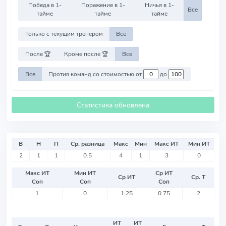
Победа в 1-
Поражение в 1-
Ничья в 1-
Все
тайме
тайме
тайме
Только с текущим тренером
Все
После 🏆
Кроме после 🏆
Все
Все
Против команд со стоимостью от
до
Статистика обновлена
В
Н
П
Ср. разница
Макс
Мин
Макс ИТ
Мин ИТ
2
1
1
0.5
4
1
3
0
Макс ИТ
Мин ИТ
Ср ИТ
Ср ИТ
Ср. Т
Соп
Соп
Соп
1
0
1.25
0.75
2
ИТ
ИТ