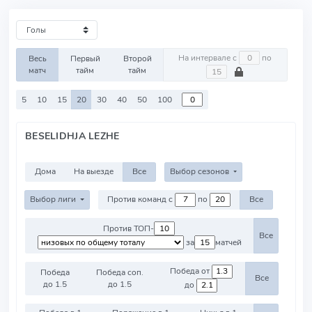
На интервале с
по
Весь
Первый
Второй
матч
тайм
тайм
5
10
15
20
30
40
50
100
BESELIDHJA LEZHE
Дома
На выезде
Все
Выбор сезонов
Выбор лиги
Против команд с
по
Все
Против ТОП-
Все
за
матчей
Победа от
Победа
Победа соп.
Все
до 1.5
до 1.5
до