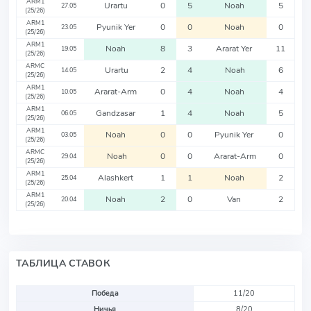
ARM1
Urartu
0
5
Noah
5
27.05
(25/26)
ARM1
Pyunik Yer
0
0
Noah
0
23.05
(25/26)
ARM1
Noah
8
3
Ararat Yer
11
19.05
(25/26)
ARMC
Urartu
2
4
Noah
6
14.05
(25/26)
ARM1
Ararat-Arm
0
4
Noah
4
10.05
(25/26)
ARM1
Gandzasar
1
4
Noah
5
06.05
(25/26)
ARM1
Noah
0
0
Pyunik Yer
0
03.05
(25/26)
ARMC
Noah
0
0
Ararat-Arm
0
29.04
(25/26)
ARM1
Alashkert
1
1
Noah
2
25.04
(25/26)
ARM1
Noah
2
0
Van
2
20.04
(25/26)
ТАБЛИЦА СТАВОК
Победа
11/20
Ничья
8/20