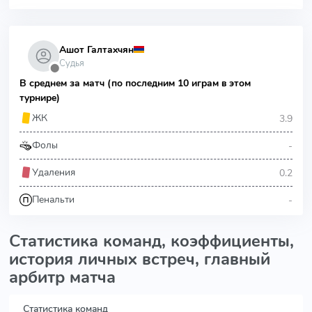
Ашот Галтахчян
Судья
⬤
В среднем за матч (по последним 10 играм в этом
турнире)
3.9
ЖК
-
Фолы
0.2
Удаления
-
Пенальти
Статистика команд, коэффициенты,
история личных встреч, главный
арбитр матча
Статистика команд