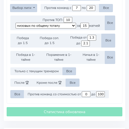
Выбор лиги
Против команд с
по
Все
Против ТОП-
Все
за
матчей
Победа от
Победа
Победа соп.
Все
до 1.5
до 1.5
до
Победа в 1-
Поражение в 1-
Ничья в 1-
Все
тайме
тайме
тайме
Только с текущим тренером
Все
После 🏆
Кроме после 🏆
Все
Все
Против команд со стоимостью от
до
Статистика обновлена