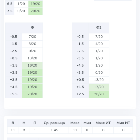
6.5
1/20
19/20
7.5
0/20
20/20
Ф
Ф2
-0.5
7/20
-0.5
7/20
-1.5
3/20
-1.5
4/20
-2.5
0/20
-2.5
1/20
+0.5
13/20
-3.5
1/20
+1.5
16/20
-4.5
1/20
+2.5
19/20
-5.5
0/20
+3.5
19/20
+0.5
13/20
+4.5
19/20
+1.5
17/20
+5.5
20/20
+2.5
20/20
В
Н
П
Ср. разница
Макс
Мин
Макс ИТ
Мин ИТ
11
8
1
1.45
11
0
8
0