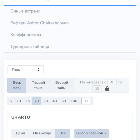
Очные встречи
Рефери Ashot Ghaltakhchyan
Коэффициенты
Турнирная таблица
На интервале с
по
Весь
Первый
Второй
матч
тайм
тайм
5
10
15
20
30
40
50
100
URARTU
Дома
На выезде
Все
Выбор сезонов