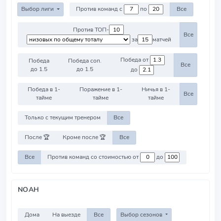
Выбор лиги
Против команд с
по
Все
Против ТОП-
Все
за
матчей
Победа от
Победа
Победа соп.
Все
до 1.5
до 1.5
до
Победа в 1-
Поражение в 1-
Ничья в 1-
Все
тайме
тайме
тайме
Только с текущим тренером
Все
После 🏆
Кроме после 🏆
Все
Все
Против команд со стоимостью от
до
NOAH
Дома
На выезде
Все
Выбор сезонов