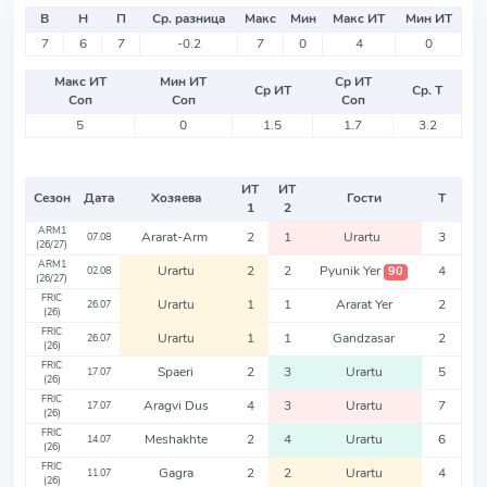
В
Н
П
Ср. разница
Макс
Мин
Макс ИТ
Мин ИТ
7
6
7
-0.2
7
0
4
0
Макс ИТ
Мин ИТ
Ср ИТ
Ср ИТ
Ср. Т
Соп
Соп
Соп
5
0
1.5
1.7
3.2
ИТ
ИТ
Сезон
Дата
Хозяева
Гости
Т
1
2
ARM1
Ararat-Arm
2
1
Urartu
3
07.08
(26/27)
ARM1
Urartu
2
2
Pyunik Yer
4
90
02.08
(26/27)
FRIC
Urartu
1
1
Ararat Yer
2
26.07
(26)
FRIC
Urartu
1
1
Gandzasar
2
26.07
(26)
FRIC
Spaeri
2
3
Urartu
5
17.07
(26)
FRIC
Aragvi Dus
4
3
Urartu
7
17.07
(26)
FRIC
Meshakhte
2
4
Urartu
6
14.07
(26)
FRIC
Gagra
2
2
Urartu
4
11.07
(26)