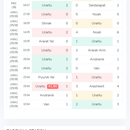
FRIC
Urartu
2
0
Sardarapat
2
04.07
(26)
ARM1
Urartu
0
5
Noah
5
27.05
(25/26)
ARM1
Shirak
0
0
Urartu
0
18.05
(25/26)
ARMC
Urartu
2
4
Noah
6
14.05
(25/26)
ARM1
Ararat Yer
0
1
Urartu
1
10.05
(25/26)
ARM1
Urartu
0
2
Ararat-Arm
2
03.05
(25/26)
ARMC
Urartu
1
0
Andranik
1
29.04
(25/26)
ARM1
Urartu
2
0
Van
2
26.04
(25/26)
ARM1
Pyunik Yer
2
1
Urartu
3
23.04
(25/26)
ARM1
Urartu
1
3
Alashkert
4
41,90
19.04
(25/26)
ARMC
Andranik
1
1
Urartu
2
15.04
(25/26)
ARM1
Van
1
2
Urartu
3
10.04
(25/26)