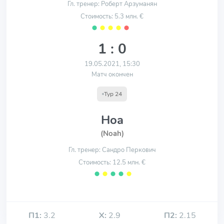
Гл. тренер: Роберт Арзуманян
Стоимость: 5.3 млн. €
⬤
⬤
⬤
⬤
⬤
1 : 0
19.05.2021, 15:30
Матч окончен
Тур 24
Ноа
(Noah)
Гл. тренер: Сандро Перкович
Стоимость: 12.5 млн. €
⬤
⬤
⬤
⬤
⬤
П1:
3.2
Х:
2.9
П2:
2.15