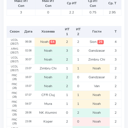
Макс ИТ
Мин ИТ
Ср ИТ
Ср ИТ
Ср. Т
Соп
Соп
Соп
3
0
2.2
0.75
2.95
ИТ
ИТ
Сезон
Дата
Хозяева
Гости
Т
1
2
UCOL
Noah
2
2
Sion
4
64
26
06.08
(26/27)
ARM1
Noah
3
0
Gandzasar
3
02.08
(26/27)
UCOL
Noah
2
1
Zimbru Chi
3
30.07
(26/27)
UCOL
Zimbru Chi
1
1
Noah
2
23.07
(26/27)
FRIC
Noah
2
0
Gandzasar
2
16.07
(26)
FRIC
Noah
2
0
Van
2
15.07
(26)
FRIC
CFR Cluj
1
1
Noah
2
07.07
(26)
FRIC
Mura
1
1
Noah
2
04.07
(26)
FRIC
NK Alumini
0
2
Noah
2
28.06
(26)
FRIC
Koper
2
0
Noah
2
23.06
(26)