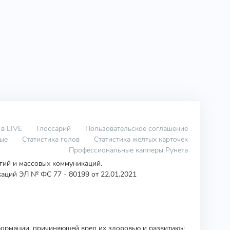
 в LIVE
Глоссарий
Пользовательское соглашение
вые
Статистика голов
Статистика желтых карточек
Профессиональные капперы Рунета
огий и массовых коммуникаций.
аций ЭЛ № ФС 77 - 80199 от 22.01.2021
ормации, причиняющей вред их здоровью и развитию»: