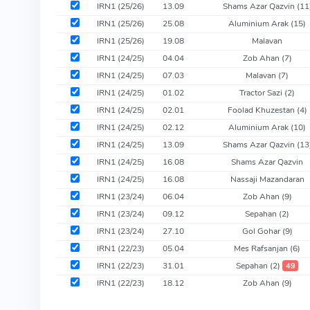
IRN1 (25/26)
13.09
Shams Azar Qazvin
(11
IRN1 (25/26)
25.08
Aluminium Arak
(15)
IRN1 (25/26)
19.08
Malavan
IRN1 (24/25)
04.04
Zob Ahan
(7)
IRN1 (24/25)
07.03
Malavan
(7)
IRN1 (24/25)
01.02
Tractor Sazi
(2)
IRN1 (24/25)
02.01
Foolad Khuzestan
(4)
IRN1 (24/25)
02.12
Aluminium Arak
(10)
IRN1 (24/25)
13.09
Shams Azar Qazvin
(13
IRN1 (24/25)
16.08
Shams Azar Qazvin
IRN1 (24/25)
16.08
Nassaji Mazandaran
IRN1 (23/24)
06.04
Zob Ahan
(9)
IRN1 (23/24)
09.12
Sepahan
(2)
IRN1 (23/24)
27.10
Gol Gohar
(9)
IRN1 (22/23)
05.04
Mes Rafsanjan
(6)
IRN1 (22/23)
31.01
Sepahan
(2)
49
IRN1 (22/23)
18.12
Zob Ahan
(9)