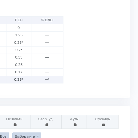
ПЕН
ФОЛЫ
0
—
1.25
—
0.25
*
—
0.2
*
—
0.33
—
0.25
—
0.17
—
0.35
*
—
*
Пенальти
Своб. уд.
Ауты
Офсайды
Все
Выбор лиги