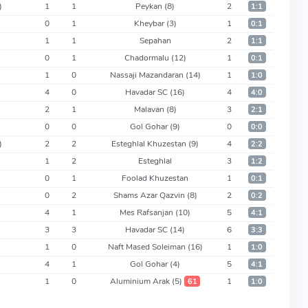
)
1
1
Peykan
(8)
2
1:1
0
1
Kheybar
(3)
1
0:1
1
1
Sepahan
2
1:1
0
1
Chadormalu
(12)
1
0:1
1
0
Nassaji Mazandaran
(14)
1
1:0
4
0
Havadar SC
(16)
4
4:0
2
1
Malavan
(8)
3
2:1
0
0
Gol Gohar
(9)
0
0:0
)
2
2
Esteghlal Khuzestan
(9)
4
2:2
1
2
Esteghlal
3
1:2
0
1
Foolad Khuzestan
1
0:1
0
2
Shams Azar Qazvin
(8)
2
0:2
4
1
Mes Rafsanjan
(10)
5
4:1
3
3
Havadar SC
(14)
6
3:3
1
0
Naft Mased Soleiman
(16)
1
1:0
4
1
Gol Gohar
(4)
5
4:1
1
0
Aluminium Arak
(5)
1
61
1:0