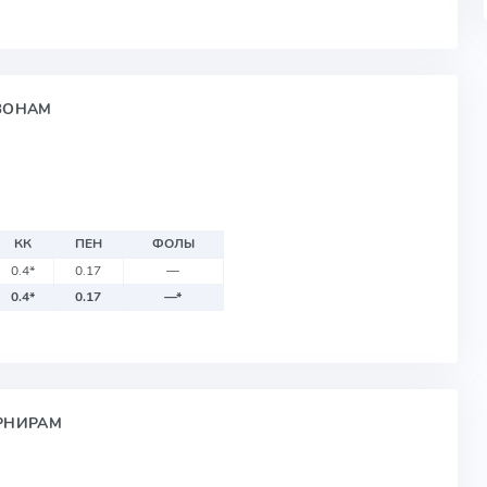
ЕЗОНАМ
КК
ПЕН
ФОЛЫ
0.4
*
0.17
—
0.4
*
0.17
—
*
УРНИРАМ