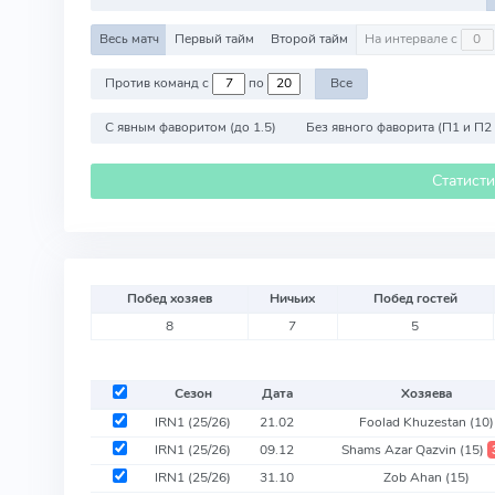
Весь матч
Первый тайм
Второй тайм
На интервале с
Против команд с
по
Все
С явным фаворитом (до 1.5)
Без явного фаворита (П1 и П2
Статист
Побед хозяев
Ничьих
Побед гостей
8
7
5
Сезон
Дата
Хозяева
IRN1 (25/26)
21.02
Foolad Khuzestan
(10)
IRN1 (25/26)
09.12
Shams Azar Qazvin
(15)
IRN1 (25/26)
31.10
Zob Ahan
(15)