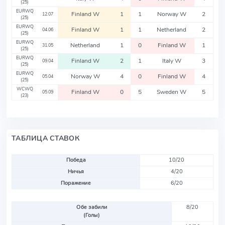
(25)
EURWQ
Finland W
1
1
Norway W
2
12.07
(25)
EURWQ
Finland W
1
1
Netherland
2
04.06
(25)
EURWQ
Netherland
1
0
Finland W
1
31.05
(25)
EURWQ
Finland W
2
1
Italy W
3
09.04
(25)
EURWQ
Norway W
4
0
Finland W
4
05.04
(25)
WCWQ
Finland W
0
5
Sweden W
5
05.09
(23)
ТАБЛИЦА СТАВОК
Победа
10/20
Ничья
4/20
Поражение
6/20
Обе забили
8/20
(Голы)