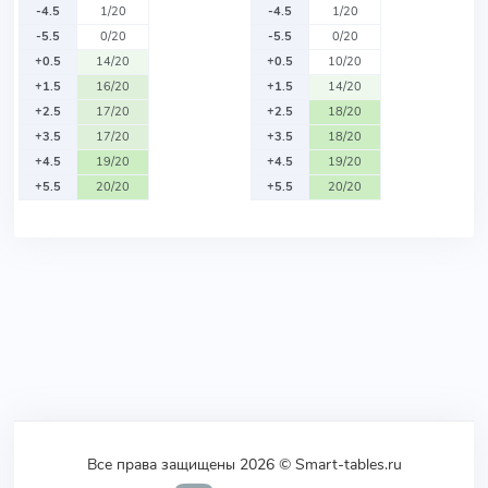
-4.5
1/20
-4.5
1/20
-5.5
0/20
-5.5
0/20
+0.5
14/20
+0.5
10/20
+1.5
16/20
+1.5
14/20
+2.5
17/20
+2.5
18/20
+3.5
17/20
+3.5
18/20
+4.5
19/20
+4.5
19/20
+5.5
20/20
+5.5
20/20
Все права защищены 2026 © Smart-tables.ru