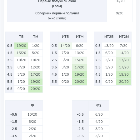
Первые получили очко
10/20
(Голы)
Соперник первым получил
9/20
очко (Голы)
ТБ
ТМ
ИТБ
ИТМ
ИТ2Б
ИТ2М
0.5
19/20
1/20
0.5
14/20
6/20
0.5
13/20
7/20
1.5
15/20
5/20
1.5
7/20
13/20
1.5
6/20
14/20
2.5
10/20
10/20
2.5
5/20
15/20
2.5
3/20
17/20
3.5
8/20
12/20
3.5
3/20
17/20
3.5
3/20
17/20
4.5
3/20
17/20
4.5
1/20
19/20
4.5
1/20
19/20
5.5
1/20
19/20
5.5
0/20
20/20
5.5
0/20
20/20
6.5
0/20
20/20
Ф
Ф2
-0.5
10/20
-0.5
6/20
-1.5
6/20
-1.5
4/20
-2.5
2/20
-2.5
3/20
-3.5
2/20
-3.5
3/20