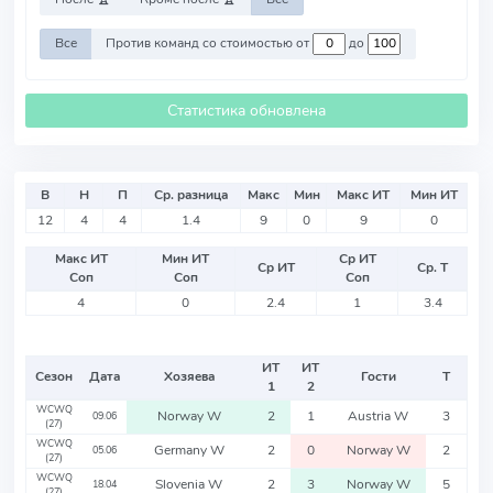
Все
Против команд со стоимостью от
до
Статистика обновлена
В
Н
П
Ср. разница
Макс
Мин
Макс ИТ
Мин ИТ
12
4
4
1.4
9
0
9
0
Макс ИТ
Мин ИТ
Ср ИТ
Ср ИТ
Ср. Т
Соп
Соп
Соп
4
0
2.4
1
3.4
ИТ
ИТ
Сезон
Дата
Хозяева
Гости
Т
1
2
WCWQ
Norway W
2
1
Austria W
3
09.06
(27)
WCWQ
Germany W
2
0
Norway W
2
05.06
(27)
WCWQ
Slovenia W
2
3
Norway W
5
18.04
(27)