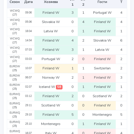
Сезон
Дата
Хозяева
Гости
Т
1
2
WCWQ
Finland W
3
1
Portugal W
4
09.06
(27)
WCWQ
Slovakia W
0
4
Finland W
4
05.06
(27)
WCWQ
Latvia W
0
1
Finland W
1
18.04
(27)
WCWQ
Finland W
4
2
Slovakia W
6
14.04
(27)
WCWQ
Finland W
3
1
Latvia W
4
07.03
(27)
WCWQ
Portugal W
2
0
Finland W
2
03.03
(27)
EUROW
Finland W
1
1
Switzerlan
2
10.07
(25)
EUROW
Norway W
2
1
Finland W
3
06.07
(25)
EUROW
Iceland W
0
1
Finland W
1
58
02.07
(25)
EURWQ
Finland W
2
0
Scotland W
2
03.12
(25)
EURWQ
Scotland W
0
0
Finland W
0
29.11
(25)
EURWQ
Finland W
5
0
Montenegro
5
29.10
(25)
EURWQ
Montenegro
0
1
Finland W
1
25.10
(25)
EURWQ
Italy W
4
0
Finland W
4
16.07