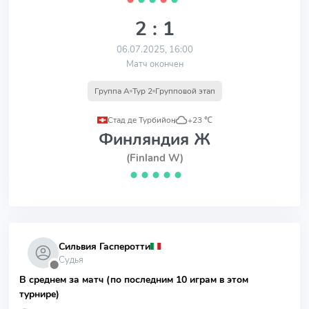
2 : 1
06.07.2025, 16:00
Матч окончен
Группа A
Тур 2
Групповой этап
Стад де Турбийон
,
+23 ℃
Финляндия Ж
(Finland W)
⬤
⬤
⬤
⬤
⬤
Сильвия Гасперотти
Судья
⬤
В среднем за матч (по последним 10 играм в этом
турнире)