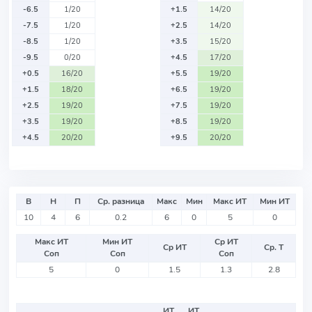
-6.5
1/20
+1.5
14/20
-7.5
1/20
+2.5
14/20
-8.5
1/20
+3.5
15/20
-9.5
0/20
+4.5
17/20
+0.5
16/20
+5.5
19/20
+1.5
18/20
+6.5
19/20
+2.5
19/20
+7.5
19/20
+3.5
19/20
+8.5
19/20
+4.5
20/20
+9.5
20/20
В
Н
П
Ср. разница
Макс
Мин
Макс ИТ
Мин ИТ
10
4
6
0.2
6
0
5
0
Макс ИТ
Мин ИТ
Ср ИТ
Ср ИТ
Ср. Т
Соп
Соп
Соп
5
0
1.5
1.3
2.8
ИТ
ИТ