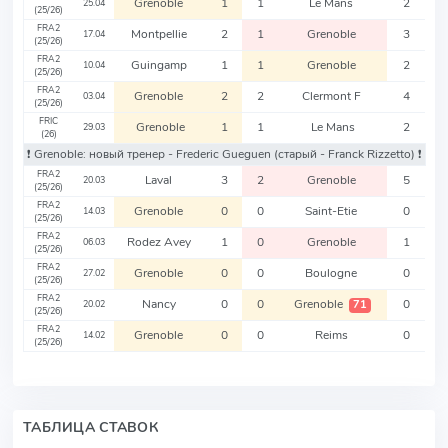
Grenoble
1
1
Le Mans
2
25.04
(25/26)
FRA2
Montpellie
2
1
Grenoble
3
17.04
(25/26)
FRA2
Guingamp
1
1
Grenoble
2
10.04
(25/26)
FRA2
Grenoble
2
2
Clermont F
4
03.04
(25/26)
FRIC
Grenoble
1
1
Le Mans
2
29.03
(26)
❗️ Grenoble: новый тренер - Frederic Gueguen
(старый - Franck Rizzetto)
❗️
FRA2
Laval
3
2
Grenoble
5
20.03
(25/26)
FRA2
Grenoble
0
0
Saint-Etie
0
14.03
(25/26)
FRA2
Rodez Avey
1
0
Grenoble
1
06.03
(25/26)
FRA2
Grenoble
0
0
Boulogne
0
27.02
(25/26)
FRA2
Nancy
0
0
Grenoble
0
71
20.02
(25/26)
FRA2
Grenoble
0
0
Reims
0
14.02
(25/26)
ТАБЛИЦА СТАВОК