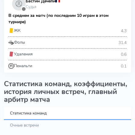
Бастин Дечепи
Судья
⬤
В среднем за матч (по последним 10 играм в этом
турнире)
4.3
ЖК
31.4
Фолы
0.6
Удаления
0.1
Пенальти
Статистика команд, коэффициенты,
история личных встреч, главный
арбитр матча
Статистика команд
Очные встречи