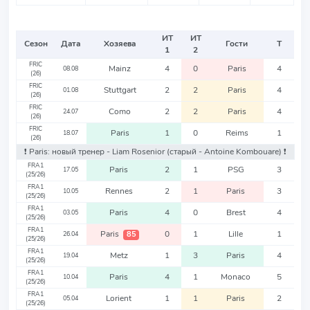
ИТ
ИТ
Сезон
Дата
Хозяева
Гости
Т
1
2
FRIC
Mainz
4
0
Paris
4
08.08
(26)
FRIC
Stuttgart
2
2
Paris
4
01.08
(26)
FRIC
Como
2
2
Paris
4
24.07
(26)
FRIC
Paris
1
0
Reims
1
18.07
(26)
❗️ Paris: новый тренер - Liam Rosenior
(старый - Antoine Kombouare)
❗️
FRA1
Paris
2
1
PSG
3
17.05
(25/26)
FRA1
Rennes
2
1
Paris
3
10.05
(25/26)
FRA1
Paris
4
0
Brest
4
03.05
(25/26)
FRA1
Paris
0
1
Lille
1
85
26.04
(25/26)
FRA1
Metz
1
3
Paris
4
19.04
(25/26)
FRA1
Paris
4
1
Monaco
5
10.04
(25/26)
FRA1
Lorient
1
1
Paris
2
05.04
(25/26)