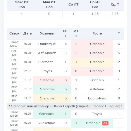
Макс ИТ
Мин ИТ
Ср ИТ
Ср ИТ
Ср. Т
Соп
Соп
Соп
4
0
1
1.25
2.25
ИТ
ИТ
Сезон
Дата
Хозяева
Гости
Т
1
2
FRA2
Dunkerque
4
2
Grenoble
6
08.08
(26/27)
FRIC
Asf Andrez
3
2
Grenoble
5
01.08
(26)
FRIC
Clermont F
1
1
Grenoble
2
01.08
(26)
FRIC
Troyes
3
0
Grenoble
3
25.07
(26)
FRIC
Grenoble
0
1
Sochaux
1
18.07
(26)
FRIC
Grenoble
5
2
Villefranc
7
15.07
(26)
FRIC
Grenoble
0
0
Bourg-Pero
0
11.07
(26)
❗️ Grenoble: новый тренер - Olivier Frapolli
(старый - Frederic Gueguen)
❗️
FRA2
Grenoble
1
0
Troyes
1
09.05
(25/26)
FRA2
Dunkerque
0
1
Grenoble
1
21
02.05
(25/26)
FRA2