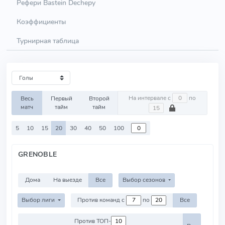
Рефери Bastein Dechepy
Коэффициенты
Турнирная таблица
На интервале с
по
Весь
Первый
Второй
матч
тайм
тайм
5
10
15
20
30
40
50
100
GRENOBLE
Дома
На выезде
Все
Выбор сезонов
Выбор лиги
Против команд с
по
Все
Против ТОП-