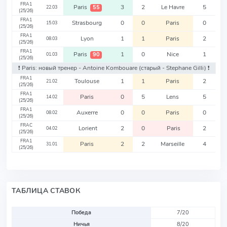
FRA1
Paris
3
2
Le Havre
5
55
22.03
(25/26)
FRA1
Strasbourg
0
0
Paris
0
15.03
(25/26)
FRA1
Lyon
1
1
Paris
2
08.03
(25/26)
FRA1
Paris
1
0
Nice
1
90
01.03
(25/26)
❗️ Paris: новый тренер - Antoine Kombouare
(старый - Stephane Gilli)
❗️
FRA1
Toulouse
1
1
Paris
2
21.02
(25/26)
FRA1
Paris
0
5
Lens
5
14.02
(25/26)
FRA1
Auxerre
0
0
Paris
0
08.02
(25/26)
FRAC
Lorient
2
0
Paris
2
04.02
(25/26)
FRA1
Paris
2
2
Marseille
4
31.01
(25/26)
ТАБЛИЦА СТАВОК
Победа
7/20
Ничья
8/20