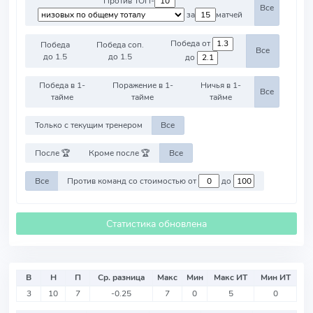
Против ТОП-
Все
за
матчей
Победа от
Победа
Победа соп.
Все
до 1.5
до 1.5
до
Победа в 1-
Поражение в 1-
Ничья в 1-
Все
тайме
тайме
тайме
Только с текущим тренером
Все
После 🏆
Кроме после 🏆
Все
Все
Против команд со стоимостью от
до
Статистика обновлена
В
Н
П
Ср. разница
Макс
Мин
Макс ИТ
Мин ИТ
3
10
7
-0.25
7
0
5
0