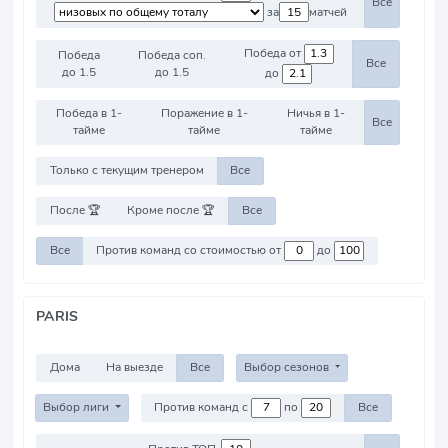
Все
за
матчей
Победа от
Победа
Победа соп.
Все
до 1.5
до 1.5
до
Победа в 1-
Поражение в 1-
Ничья в 1-
Все
тайме
тайме
тайме
Только с текущим тренером
Все
После 🏆
Кроме после 🏆
Все
Все
Против команд со стоимостью от
до
PARIS
Дома
На выезде
Все
Выбор сезонов
Выбор лиги
Против команд с
по
Все