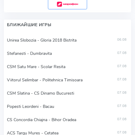
БЛИЖАЙШИЕ ИГРЫ
Unirea Slobozia - Gloria 2018 Bistrita
06.08
Stefanesti - Dumbravita
07.08
CSM Satu Mare - Scolar Resita
07.08
Viitorul Selimbar - Politehnica Timisoara
07.08
CSM Slatina - CS Dinamo Bucuresti
07.08
Popesti Leordeni - Bacau
07.08
CS Concordia Chiajna - Bihor Oradea
07.08
ACS Targu Mures - Cetatea
07.08