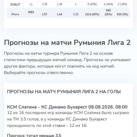
2.36
1.36
1
5
(45%)
4
(36%)
2
(18%)
2026/27
11
640
2683
Итого
2.57
1.44
1.13
1214
(45%)
(26%)
829
(3%)
Прогнозы на матчи Румыния Лига 2
Прогнозы на матчи турнира Румыния Лига 2 на основе
статистики предыдущих матчей команд. Прогнозы не учитывают
другие факторы, которые могут повлиять на ход матчей.
Выбирайте прогнозы ответственно.
ПРОГНОЗЫ НА МАТЧ РУМЫНИЯ ЛИГА 2 НА ГОЛЫ
КСМ Слатина - КС Динамо Бухарест
08.08.2026, 08:00
12 из 16 последних игр команды КСМ Слатина было сыграно
на ТМ 3.5 голов, а у команды КС Динамо Бухарест
проходимость по этой ставке - 12 из 16.
Прогноз: тотал меньше 3.5