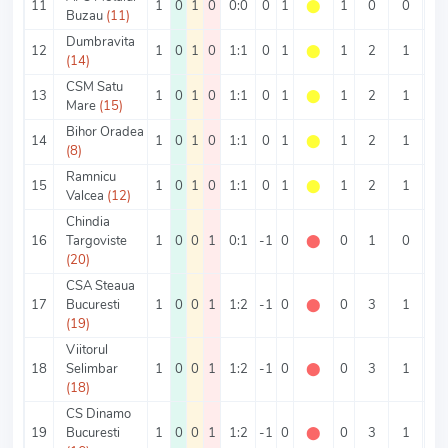
11
1
0
1
0
0:0
0
1
⬤
1
0
0
0
Buzau
(11)
Dumbravita
12
1
0
1
0
1:1
0
1
⬤
1
2
1
1
(14)
CSM Satu
13
1
0
1
0
1:1
0
1
⬤
1
2
1
1
Mare
(15)
Bihor Oradea
14
1
0
1
0
1:1
0
1
⬤
1
2
1
1
(8)
Ramnicu
15
1
0
1
0
1:1
0
1
⬤
1
2
1
1
Valcea
(12)
Chindia
16
Targoviste
1
0
0
1
0:1
-1
0
⬤
0
1
0
1
(20)
CSA Steaua
17
Bucuresti
1
0
0
1
1:2
-1
0
⬤
0
3
1
2
(19)
Viitorul
18
Selimbar
1
0
0
1
1:2
-1
0
⬤
0
3
1
2
(18)
CS Dinamo
19
Bucuresti
1
0
0
1
1:2
-1
0
⬤
0
3
1
2