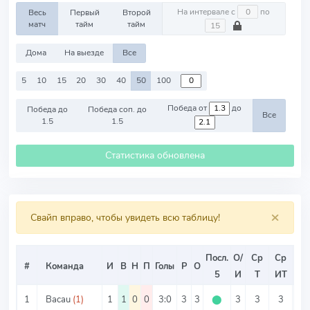
На интервале с
по
Весь
Первый
Второй
матч
тайм
тайм
Дома
На выезде
Все
5
10
15
20
30
40
50
100
Победа от
до
Победа до
Победа соп. до
Все
1.5
1.5
Статистика обновлена
×
Свайп вправо, чтобы увидеть всю таблицу!
Посл.
О/
Ср
Ср
Ср
#
Команда
И
В
Н
П
Голы
Р
О
5
И
Т
ИТ
ИТ
1
Bacau
(1)
1
1
0
0
3:0
3
3
⬤
3
3
3
0