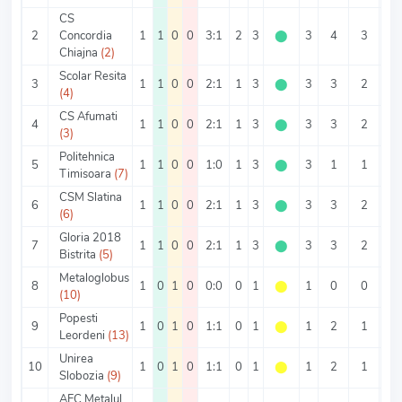
CS
2
Concordia
1
1
0
0
3:1
2
3
⬤
3
4
3
1
Chiajna
(2)
Scolar Resita
3
1
1
0
0
2:1
1
3
⬤
3
3
2
1
(4)
CS Afumati
4
1
1
0
0
2:1
1
3
⬤
3
3
2
1
(3)
Politehnica
5
1
1
0
0
1:0
1
3
⬤
3
1
1
0
Timisoara
(7)
CSM Slatina
6
1
1
0
0
2:1
1
3
⬤
3
3
2
1
(6)
Gloria 2018
7
1
1
0
0
2:1
1
3
⬤
3
3
2
1
Bistrita
(5)
Metaloglobus
8
1
0
1
0
0:0
0
1
⬤
1
0
0
0
(10)
Popesti
9
1
0
1
0
1:1
0
1
⬤
1
2
1
1
Leordeni
(13)
Unirea
10
1
0
1
0
1:1
0
1
⬤
1
2
1
1
Slobozia
(9)
AFC Metalul