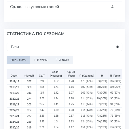
Ср. кол-во угловых гостей
4
СТАТИСТИКА ПО СЕЗОНАМ
Весь матч
1-й тайм
2-й тайм
Ср. ИТ
Ср. ИТ
Сезон
Матчей
Ср. Т
(Хозяева)
(Гости)
П (Хозяева)
Н
П (Гости)
2.9
1.62
1.28
178
(47%)
83
(22%)
116
(31%)
2017/18
377
2.86
1.71
1.15
192
(51%)
78
(21%)
110
(29%)
2018/19
380
2.5
1.42
1.07
106
(43%)
73
(30%)
65
(27%)
2019/20
244
2.52
1.34
1.18
114
(42%)
70
(26%)
90
(33%)
2020/21
274
2.67
1.41
1.25
115
(44%)
57
(22%)
91
(35%)
2021/22
263
2.47
1.39
1.08
116
(44%)
71
(27%)
77
(29%)
2022/23
264
2.26
1.28
0.97
113
(43%)
73
(28%)
76
(29%)
2023/24
262
2.43
1.3
1.13
124
(43%)
69
(24%)
96
(33%)
2024/25
289
2.71
1.54
1.17
151
(47%)
62
(19%)
106
(33%)
2025/26
319