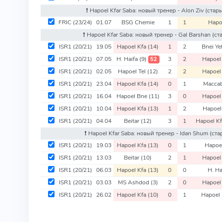
❗️ Hapoel Kfar Saba: новый тренер - Alon Ziv
(стары
FRIC
(23/24)
01.07
BSG Chemie
1
1
Hapo
❗️ Hapoel Kfar Saba: новый тренер - Gal Barshan
(ст
ISR1
(20/21)
19.05
Hapoel Kfa
(14)
1
2
Bnei Y
ISR1
(20/21)
07.05
H. Haifa
(9)
3
2
Hapoel
52
ISR1
(20/21)
02.05
Hapoel Tel
(12)
2
2
Hapoel
ISR1
(20/21)
23.04
Hapoel Kfa
(14)
0
1
Macca
ISR1
(20/21)
16.04
Hapoel Bne
(11)
3
0
Hapoel
ISR1
(20/21)
10.04
Hapoel Kfa
(13)
1
2
Hapoe
ISR1
(20/21)
04.04
Beitar
(12)
3
1
Hapoel K
❗️ Hapoel Kfar Saba: новый тренер - Idan Shum
(ста
ISR1
(20/21)
19.03
Hapoel Kfa
(13)
0
1
Hapoel
ISR1
(20/21)
13.03
Beitar
(10)
2
1
Hapoel
ISR1
(20/21)
06.03
Hapoel Kfa
(13)
0
0
H. Ha
ISR1
(20/21)
03.03
MS Ashdod
(3)
2
0
Hapoel
ISR1
(20/21)
26.02
Hapoel Kfa
(10)
0
1
Hapoel