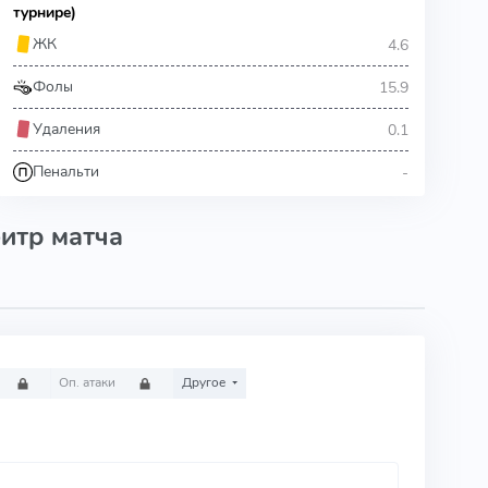
турнире)
4.6
ЖК
15.9
Фолы
0.1
Удаления
-
Пенальти
итр матча
Оп. атаки
Другое