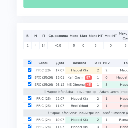
Макс
В
Н
П
Ср. разница
Макс
Мин
Макс ИТ
Мин ИТ
Со
2
4
14
-0.8
5
0
3
0
3
Сезон
Дата
Хозяева
ИТ
1
ИТ
2
Го
FRIC
(26)
17.07
Hapoel Kfa
2
2
Macc
ISRC
(25/26)
15.01
Kafr Qasim
1
0
Hapoel
87
ISRC
(25/26)
26.12
MS Dimona
1
3
Hapo
45
❗️ Hapoel Kfar Saba: новый тренер - Adam Lamm
(стар
FRIC
(25)
22.07
Hapoel Kfa
2
1
Hapo
FRIC
(25)
11.07
Bnei Yehud
2
1
Hapo
❗️ Hapoel Kfar Saba: новый тренер - Asaf Elimelech
(
FRIC
(24)
19.07
Hapoel Kfa
2
1
Rama
FRIC
(24)
11.07
Hapoel Ris
3
1
Hapo