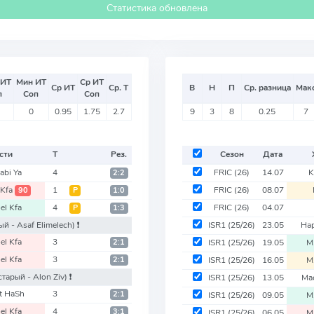
Статистика обновлена
 ИТ
Мин ИТ
Ср ИТ
Ср ИТ
Ср. Т
В
Н
П
Ср. разница
Мак
п
Соп
Соп
0
0.95
1.75
2.7
9
3
8
0.25
7
сти
Т
Рез.
Сезон
Дата
abi Ya
4
FRIC
(26)
14.07
K
2:2
 Kfa
1
FRIC
(26)
08.07
90
Р
1:0
el Kfa
4
FRIC
(26)
04.07
Р
1:3
ый - Asaf Elimelech)
❗️
ISR1
(25/26)
23.05
Ha
el Kfa
3
2:1
ISR1
(25/26)
19.05
M
el Kfa
3
2:1
ISR1
(25/26)
16.05
M
старый - Alon Ziv)
❗️
ISR1
(25/26)
13.05
Ma
t HaSh
3
2:1
ISR1
(25/26)
09.05
M
el Kfa
4
3:1
ISR1
(25/26)
06.05
M