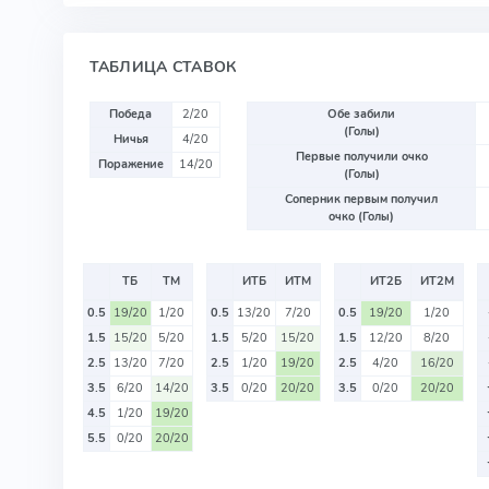
ТАБЛИЦА СТАВОК
Победа
2/20
Обе забили
(Голы)
Ничья
4/20
Первые получили очко
Поражение
14/20
(Голы)
Соперник первым получил
очко (Голы)
ТБ
ТМ
ИТБ
ИТМ
ИТ2Б
ИТ2М
0.5
19/20
1/20
0.5
13/20
7/20
0.5
19/20
1/20
1.5
15/20
5/20
1.5
5/20
15/20
1.5
12/20
8/20
2.5
13/20
7/20
2.5
1/20
19/20
2.5
4/20
16/20
3.5
6/20
14/20
3.5
0/20
20/20
3.5
0/20
20/20
4.5
1/20
19/20
5.5
0/20
20/20