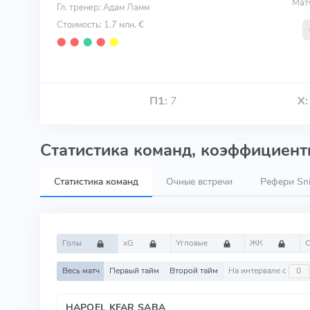
Мат
Гл. тренер: Адам Ламм
Стоимость: 1.7 млн. €
⬤
⬤
⬤
⬤
⬤
П1:
7
Х:
Статистика команд, коэффициенты
Статистика команд
Очные встречи
Рефери Sni
Голы
xG
Угловые
ЖК
Весь матч
Первый тайм
Второй тайм
На интервале с
HAPOEL KFAR SABA