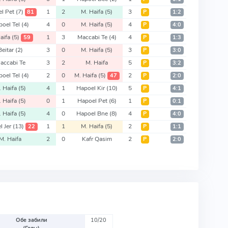
l Pet
(7)
1
2
M. Haifa
(5)
3
81
Р
1:2
poel Tel
(4)
4
0
M. Haifa
(5)
4
Р
4:0
aifa
(5)
1
3
Maccabi Te
(4)
4
59
Р
1:3
Beitar
(2)
3
0
M. Haifa
(5)
3
Р
3:0
accabi Te
3
2
M. Haifa
5
Р
3:2
poel Tel
(4)
2
0
M. Haifa
(5)
2
47
Р
2:0
. Haifa
(5)
4
1
Hapoel Kir
(10)
5
Р
4:1
. Haifa
(5)
0
1
Hapoel Pet
(6)
1
Р
0:1
. Haifa
(5)
4
0
Hapoel Bne
(8)
4
Р
4:0
l Jer
(13)
1
1
M. Haifa
(5)
2
22
Р
1:1
M. Haifa
2
0
Kafr Qasim
2
Р
2:0
Обе забили
10/20