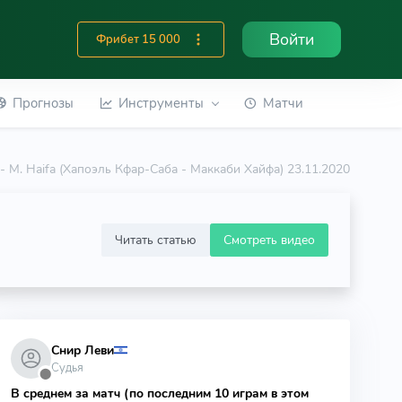
Войти
Фрибет 15 000
Прогнозы
Инструменты
Матчи
 - M. Haifa (Хапоэль Кфар-Саба - Маккаби Хайфа) 23.11.2020
Читать статью
Смотреть видео
Снир Леви
Судья
⬤
В среднем за матч (по последним 10 играм в этом