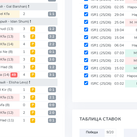
й - Gal Barshan)
❗️
ISR1
(25/26)
02.05
Hapoe
el Kfa
2
1:1
ISR1
(25/26)
29.04
Ha
арый - Idan Shum)
❗️
ISR1
(25/26)
25.04
M. H
ehud
(13)
3
Р
1:2
ISR1
(25/26)
19.04
 Kfa
(13)
5
Р
3:2
ISRC
(25/26)
15.04
M
 Kfa
(14)
4
Р
2:2
ISR1
(25/26)
06.04
Ha
bi Ne
(8)
1
Р
0:1
ISR1
(25/26)
07.03
M
 Kfa
(13)
3
Р
3:0
ISR1
(25/26)
21.02
M
l Had
(9)
3
Р
1:2
ISR1
(25/26)
15.02
M
fa
(14)
4
49
Р
3:1
ISR1
(25/26)
07.02
Hapoe
рый - Elisha Levy)
❗️
ISRC
(25/26)
03.02
 Kir
(5)
1
Р
0:1
 Kfa
(13)
3
Р
2:1
ifa
(8)
0
Р
0:0
 Kfa
(12)
2
Р
2:0
ТАБЛИЦА СТАВОК
 Had
(11)
1
Р
0:1
Победа
9/20