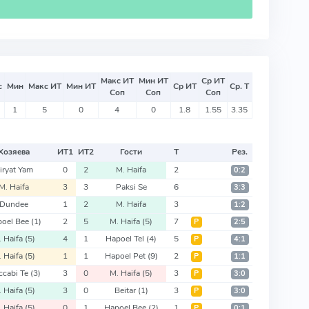
Макс ИТ
Мин ИТ
Ср ИТ
с
Мин
Макс ИТ
Мин ИТ
Ср ИТ
Ср. Т
Соп
Соп
Соп
1
5
0
4
0
1.8
1.55
3.35
Хозяева
ИТ
1
ИТ
2
Гости
Т
Рез.
iryat Yam
0
2
M. Haifa
2
0:2
M. Haifa
3
3
Paksi Se
6
3:3
Dundee
1
2
M. Haifa
3
1:2
poel Bee
(1)
2
5
M. Haifa
(5)
7
Р
2:5
. Haifa
(5)
4
1
Hapoel Tel
(4)
5
Р
4:1
. Haifa
(5)
1
1
Hapoel Pet
(9)
2
Р
1:1
ccabi Te
(3)
3
0
M. Haifa
(5)
3
Р
3:0
. Haifa
(5)
3
0
Beitar
(1)
3
Р
3:0
. Haifa
(5)
0
1
Hapoel Bee
(2)
1
Р
0:1