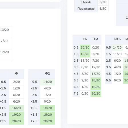
Ничья
3/20
Поражение
8/20
С
13/20
ТБ
ТМ
ИТБ
И
7/20
0.5
20/20
0/20
0.5
14/20
6
12/20
1.5
18/20
2/20
1.5
11/20
9
2.5
13/20
7/20
2.5
6/20
14
3.5
8/20
12/20
3.5
4/20
16
Ф
Ф2
4.5
5/20
15/20
4.5
1/20
19
5.5
2/20
18/20
5.5
0/20
20
-0.5
2/20
-0.5
14/20
6.5
1/20
19/20
-1.5
1/20
-1.5
4/20
7.5
0/20
20/20
-2.5
0/20
-2.5
1/20
+0.5
6/20
-3.5
0/20
+1.5
16/20
+0.5
18/20
+2.5
19/20
+1.5
19/20
+3.5
20/20
+2.5
20/20