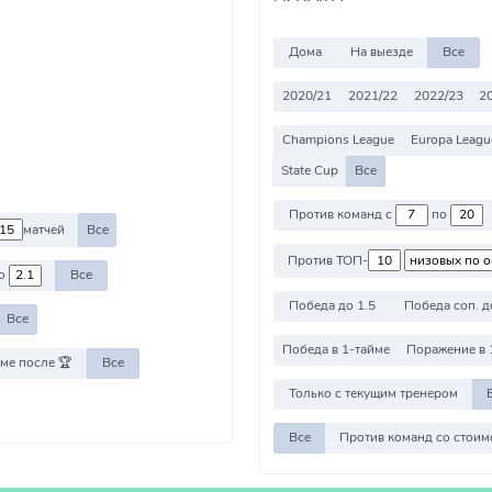
Дома
На выезде
Все
2020/21
2021/22
2022/23
2
Champions League
Europa Leagu
State Cup
Все
Против команд с
по
матчей
Все
Против ТОП-
о
Все
Победа до 1.5
Победа соп. д
Все
Победа в 1-тайме
Поражение в 
ме после 🏆
Все
Только с текущим тренером
Все