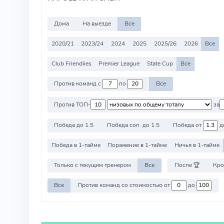
Дома
На выезде
Все
2020/21
2023/24
2024
2025
2025/26
2026
Все
Club Friendlies
Premier League
State Cup
Все
Против команд с
по
Все
Против ТОП-
за
Победа до 1.5
Победа соп. до 1.5
Победа от
д
Победа в 1-тайме
Поражение в 1-тайме
Ничья в 1-тайме
Только с текущим тренером
Все
После 🏆
Кро
Все
Против команд со стоимостью от
до