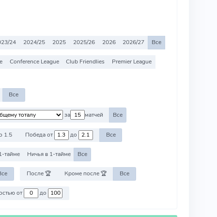
023/24
2024/25
2025
2025/26
2026
2026/27
Все
e
Conference League
Club Friendlies
Premier League
Все
за
матчей
Все
о 1.5
Победа от
до
Все
1-тайме
Ничья в 1-тайме
Все
Все
После 🏆
Кроме после 🏆
Все
Против команд со стоимостью от
до