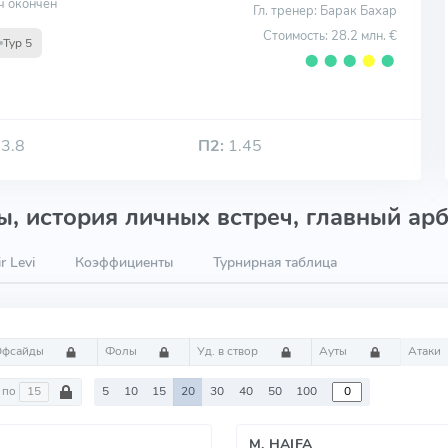
ч окончен
Гл. тренер: Барак Бахар
Стоимость: 28.2 млн. €
Тур 5
⬤
⬤
⬤
⬤
⬤
3.8
П2:
1.45
, история личных встреч, главный арб
r Levi
Коэффициенты
Турнирная таблица
Офсайды
Фолы
Уд. в створ
Ауты
Атаки
по
5
10
15
20
30
40
50
100
M. HAIFA