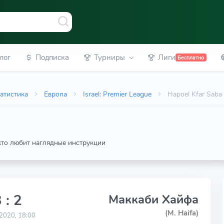
лог
Подписка
Турниры
Лиги
Бесплатно
атистика
Европа
Israel: Premier League
Hapoel Kfar Saba
 кто любит наглядные инструкции
 : 2
Маккаби Хайфа
(M. Haifa)
2020, 18:00