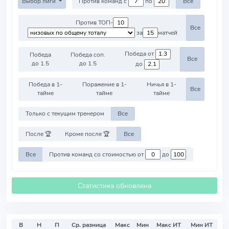
Выбор лиги
Против команд с
по
Все
Против ТОП-
Все
за
матчей
Победа от
Победа
Победа соп.
Все
до 1.5
до 1.5
до
Победа в 1-
Поражение в 1-
Ничья в 1-
Все
тайме
тайме
тайме
Только с текущим тренером
Все
После 🏆
Кроме после 🏆
Все
Все
Против команд со стоимостью от
до
Статистика обновлена
В
Н
П
Ср. разница
Макс
Мин
Макс ИТ
Мин ИТ