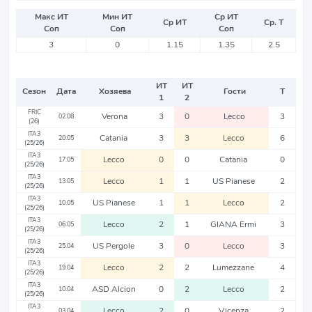
Макс ИТ
Мин ИТ
Ср ИТ
Ср ИТ
Ср. Т
Соп
Соп
Соп
3
0
1.15
1.35
2.5
ИТ
ИТ
Сезон
Дата
Хозяева
Гости
Т
1
2
FRIC
Verona
3
0
Lecco
3
02.08
(26)
ITA3
Catania
3
3
Lecco
6
20.05
(25/26)
ITA3
Lecco
0
0
Catania
0
17.05
(25/26)
ITA3
Lecco
1
1
US Pianese
2
13.05
(25/26)
ITA3
US Pianese
1
1
Lecco
2
10.05
(25/26)
ITA3
Lecco
2
1
GIANA Ermi
3
06.05
(25/26)
ITA3
US Pergole
3
0
Lecco
3
25.04
(25/26)
ITA3
Lecco
2
2
Lumezzane
4
19.04
(25/26)
ITA3
ASD Alcion
0
2
Lecco
2
10.04
(25/26)
ITA3
Lecco
2
0
Vicenza
2
03.04