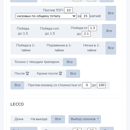
Против ТОП-
Все
за
матчей
Победа от
Победа
Победа соп.
Все
до 1.5
до 1.5
до
Победа в 1-
Поражение в 1-
Ничья в 1-
Все
тайме
тайме
тайме
Только с текущим тренером
Все
После 🏆
Кроме после 🏆
Все
Все
Против команд со стоимостью от
до
LECCO
Дома
На выезде
Все
Выбор сезонов