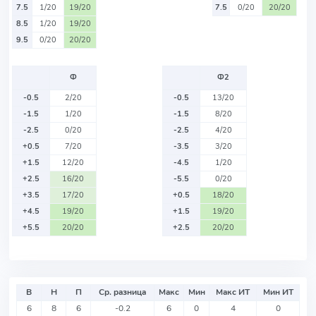
7.5
1/20
19/20
7.5
0/20
20/20
8.5
1/20
19/20
9.5
0/20
20/20
Ф
Ф2
-0.5
2/20
-0.5
13/20
-1.5
1/20
-1.5
8/20
-2.5
0/20
-2.5
4/20
+0.5
7/20
-3.5
3/20
+1.5
12/20
-4.5
1/20
+2.5
16/20
-5.5
0/20
+3.5
17/20
+0.5
18/20
+4.5
19/20
+1.5
19/20
+5.5
20/20
+2.5
20/20
В
Н
П
Ср. разница
Макс
Мин
Макс ИТ
Мин ИТ
6
8
6
-0.2
6
0
4
0