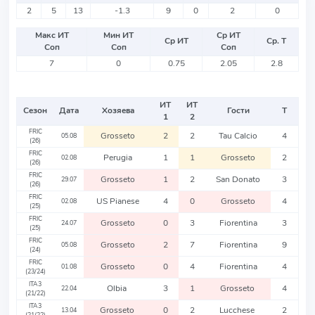
2
5
13
-1.3
9
0
2
0
Макс ИТ
Мин ИТ
Ср ИТ
Ср ИТ
Ср. Т
Соп
Соп
Соп
7
0
0.75
2.05
2.8
ИТ
ИТ
Сезон
Дата
Хозяева
Гости
Т
1
2
FRIC
Grosseto
2
2
Tau Calcio
4
05.08
(26)
FRIC
Perugia
1
1
Grosseto
2
02.08
(26)
FRIC
Grosseto
1
2
San Donato
3
29.07
(26)
FRIC
US Pianese
4
0
Grosseto
4
02.08
(25)
FRIC
Grosseto
0
3
Fiorentina
3
24.07
(25)
FRIC
Grosseto
2
7
Fiorentina
9
05.08
(24)
FRIC
Grosseto
0
4
Fiorentina
4
01.08
(23/24)
ITA3
Olbia
3
1
Grosseto
4
22.04
(21/22)
ITA3
Grosseto
0
2
Lucchese
2
13.04