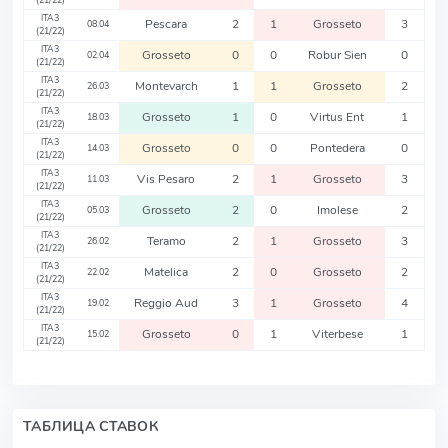
(21/22)
ITA3
Pescara
2
1
Grosseto
3
08.04
(21/22)
ITA3
Grosseto
0
0
Robur Sien
0
02.04
(21/22)
ITA3
Montevarch
1
1
Grosseto
2
26.03
(21/22)
ITA3
Grosseto
1
0
Virtus Ent
1
18.03
(21/22)
ITA3
Grosseto
0
0
Pontedera
0
14.03
(21/22)
ITA3
Vis Pesaro
2
1
Grosseto
3
11.03
(21/22)
ITA3
Grosseto
2
0
Imolese
2
05.03
(21/22)
ITA3
Teramo
2
1
Grosseto
3
26.02
(21/22)
ITA3
Matelica
2
0
Grosseto
2
22.02
(21/22)
ITA3
Reggio Aud
3
1
Grosseto
4
19.02
(21/22)
ITA3
Grosseto
0
1
Viterbese
1
15.02
(21/22)
ТАБЛИЦА СТАВОК