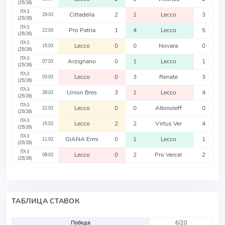
(25/26)
ITA3
Cittadella
2
1
Lecco
3
29.03
(25/26)
ITA3
Pro Patria
1
4
Lecco
5
22.03
(25/26)
ITA3
Lecco
0
0
Novara
0
15.03
(25/26)
ITA3
Arzignano
0
1
Lecco
1
07.03
(25/26)
ITA3
Lecco
0
3
Renate
3
03.03
(25/26)
ITA3
Union Bres
3
1
Lecco
4
28.02
(25/26)
ITA3
Lecco
0
0
Albinoleff
0
22.02
(25/26)
ITA3
Lecco
2
2
Virtus Ver
4
15.02
(25/26)
ITA3
GIANA Ermi
0
1
Lecco
1
11.02
(25/26)
ITA3
Lecco
0
2
Pro Vercel
2
08.02
(25/26)
ТАБЛИЦА СТАВОК
Победа
6/20