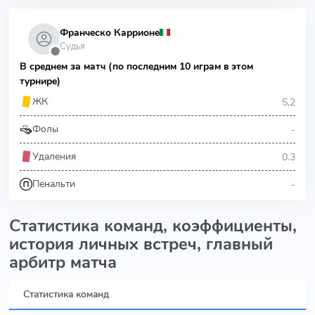
Франческо Каррионе
Судья
⬤
В среднем за матч (по последним 10 играм в этом
турнире)
5.2
ЖК
-
Фолы
0.3
Удаления
-
Пенальти
Статистика команд, коэффициенты,
история личных встреч, главный
арбитр матча
Статистика команд