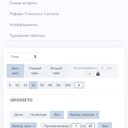
Очные встречи
Рефери Francesco Carrione
Коэффициенты
Турнирная таблица
На интервале с
по
Весь
Первый
Второй
матч
тайм
тайм
5
10
15
20
30
40
50
100
GROSSETO
Дома
На выезде
Все
Выбор сезонов
Выбор лиги
Против команд с
по
Все