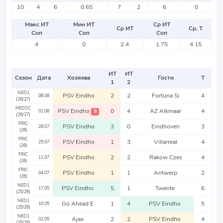
10
4
6
0.65
7
2
6
0
Макс ИТ
Мин ИТ
Ср ИТ
Ср ИТ
Ср. Т
Соп
Соп
Соп
4
0
2.4
1.75
4.15
ИТ
ИТ
Сезон
Дата
Хозяева
Гости
Т
1
2
NED1
PSV Eindho
2
2
Fortuna Si
4
08.08
(26/27)
NEDSC
PSV Eindho
0
4
AZ Alkmaar
4
9
02.08
(26/27)
FRIC
PSV Eindho
3
0
Eindhoven
3
28.07
(26)
FRIC
PSV Eindho
1
3
Villarreal
4
25.07
(26)
FRIC
PSV Eindho
2
2
Rakow Czes
4
11.07
(26)
FRIC
PSV Eindho
1
1
Antwerp
2
04.07
(26)
NED1
PSV Eindho
5
1
Twente
6
17.05
(25/26)
NED1
Go Ahead E
1
4
PSV Eindho
5
10.05
(25/26)
NED1
Ajax
2
2
PSV Eindho
4
02.05
(25/26)