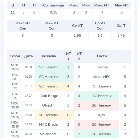
В
Н
П
Ср. разница
Макс
Мин
Макс ИТ
Мин ИТ
11
3
6
0.15
8
0
4
0
Макс ИТ
Мин ИТ
Ср ИТ
Ср ИТ
Ср. Т
Соп
Соп
Соп
5
0
1.95
1.8
3.75
ИТ
ИТ
Сезон
Дата
Хозяева
Гости
Т
1
2
NED1
SC Heerenv
1
0
Twente
1
09.08
(26/27)
FRIC
SC Heerenv
3
2
Volos NFC
5
01.08
(26)
FRIC
SC Heerenv
4
4
OH Leuven
8
25.07
(26)
FRIC
Club Bruge
1
3
SC Heerenv
4
17.07
(26)
NED1
Utrecht
3
2
SC Heerenv
5
21.05
(25/26)
NED1
SC Heerenv
0
0
Ajax
0
17.05
(25/26)
NED1
NAC Breda
2
0
SC Heerenv
2
11.05
(25/26)
NED1
Volendam
0
2
SC Heerenv
2
03.05
(25/26)