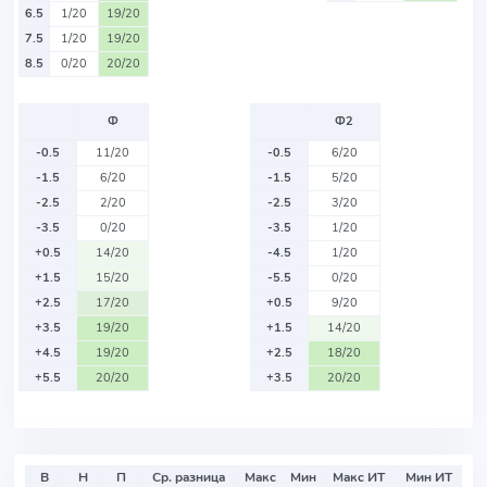
6.5
1/20
19/20
7.5
1/20
19/20
8.5
0/20
20/20
Ф
Ф2
-0.5
11/20
-0.5
6/20
-1.5
6/20
-1.5
5/20
-2.5
2/20
-2.5
3/20
-3.5
0/20
-3.5
1/20
+0.5
14/20
-4.5
1/20
+1.5
15/20
-5.5
0/20
+2.5
17/20
+0.5
9/20
+3.5
19/20
+1.5
14/20
+4.5
19/20
+2.5
18/20
+5.5
20/20
+3.5
20/20
В
Н
П
Ср. разница
Макс
Мин
Макс ИТ
Мин ИТ