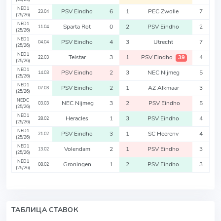
NED1
PSV Eindho
6
1
PEC Zwolle
7
23.04
(25/26)
NED1
Sparta Rot
0
2
PSV Eindho
2
11.04
(25/26)
NED1
PSV Eindho
4
3
Utrecht
7
04.04
(25/26)
NED1
Telstar
3
1
PSV Eindho
4
39
22.03
(25/26)
NED1
PSV Eindho
2
3
NEC Nijmeg
5
14.03
(25/26)
NED1
PSV Eindho
2
1
AZ Alkmaar
3
07.03
(25/26)
NEDC
NEC Nijmeg
3
2
PSV Eindho
5
03.03
(25/26)
NED1
Heracles
1
3
PSV Eindho
4
28.02
(25/26)
NED1
PSV Eindho
3
1
SC Heerenv
4
21.02
(25/26)
NED1
Volendam
2
1
PSV Eindho
3
13.02
(25/26)
NED1
Groningen
1
2
PSV Eindho
3
08.02
(25/26)
ТАБЛИЦА СТАВОК