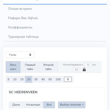
Очные встречи
Рефери Bas Nijhuis
Коэффициенты
Турнирная таблица
На интервале с
по
Весь
Первый
Второй
матч
тайм
тайм
5
10
15
20
30
40
50
100
SC HEERENVEEN
Дома
На выезде
Все
Выбор сезонов