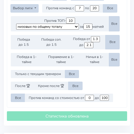
Выбор лиги
Против команд с
по
Все
Против ТОП-
Все
за
матчей
Победа от
Победа
Победа соп.
Все
до 1.5
до 1.5
до
Победа в 1-
Поражение в 1-
Ничья в 1-
Все
тайме
тайме
тайме
Только с текущим тренером
Все
После 🏆
Кроме после 🏆
Все
Все
Против команд со стоимостью от
до
Статистика обновлена