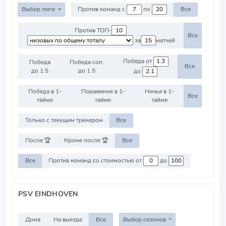
Выбор лиги
Против команд с
по
Все
Против ТОП-
Все
за
матчей
Победа от
Победа
Победа соп.
Все
до 1.5
до 1.5
до
Победа в 1-
Поражение в 1-
Ничья в 1-
Все
тайме
тайме
тайме
Только с текущим тренером
Все
После 🏆
Кроме после 🏆
Все
Все
Против команд со стоимостью от
до
PSV EINDHOVEN
Дома
На выезде
Все
Выбор сезонов