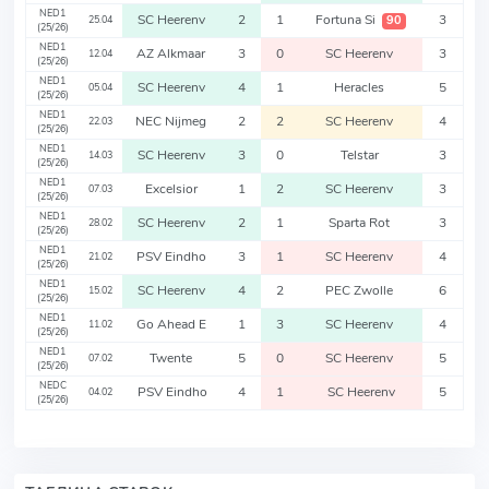
NED1
SC Heerenv
2
1
Fortuna Si
3
90
25.04
(25/26)
NED1
AZ Alkmaar
3
0
SC Heerenv
3
12.04
(25/26)
NED1
SC Heerenv
4
1
Heracles
5
05.04
(25/26)
NED1
NEC Nijmeg
2
2
SC Heerenv
4
22.03
(25/26)
NED1
SC Heerenv
3
0
Telstar
3
14.03
(25/26)
NED1
Excelsior
1
2
SC Heerenv
3
07.03
(25/26)
NED1
SC Heerenv
2
1
Sparta Rot
3
28.02
(25/26)
NED1
PSV Eindho
3
1
SC Heerenv
4
21.02
(25/26)
NED1
SC Heerenv
4
2
PEC Zwolle
6
15.02
(25/26)
NED1
Go Ahead E
1
3
SC Heerenv
4
11.02
(25/26)
NED1
Twente
5
0
SC Heerenv
5
07.02
(25/26)
NEDC
PSV Eindho
4
1
SC Heerenv
5
04.02
(25/26)