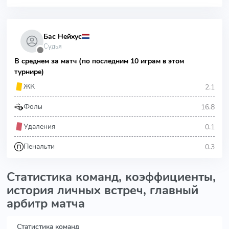
Бас Нейхус
Судья
⬤
В среднем за матч (по последним 10 играм в этом
турнире)
2.1
ЖК
16.8
Фолы
0.1
Удаления
0.3
Пенальти
Статистика команд, коэффициенты,
история личных встреч, главный
арбитр матча
Статистика команд