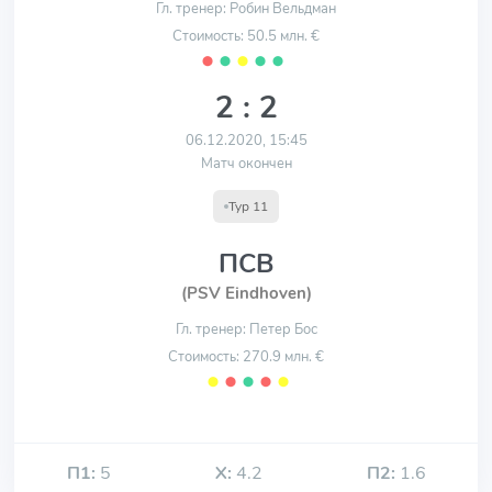
Гл. тренер: Робин Вельдман
Стоимость: 50.5 млн. €
⬤
⬤
⬤
⬤
⬤
2 : 2
06.12.2020, 15:45
Матч окончен
Тур 11
ПСВ
(PSV Eindhoven)
Гл. тренер: Петер Бос
Стоимость: 270.9 млн. €
⬤
⬤
⬤
⬤
⬤
П1:
5
Х:
4.2
П2:
1.6