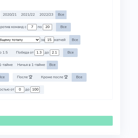
2020/21
2021/22
2022/23
Все
Против команд с
по
Все
за
матчей
Все
о 1.5
Победа от
до
Все
1-тайме
Ничья в 1-тайме
Все
Все
После 🏆
Кроме после 🏆
Все
Против команд со стоимостью от
до