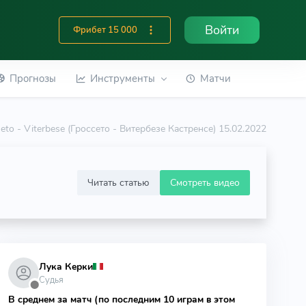
Войти
Фрибет 15 000
Прогнозы
Инструменты
Матчи
eto - Viterbese (Гроссето - Витербезе Кастренсе) 15.02.2022
Читать статью
Смотреть видео
Лука Керки
Судья
⬤
В среднем за матч (по последним 10 играм в этом