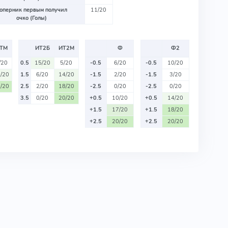
оперник первым получил
11/20
очко (Голы)
ТМ
ИТ2Б
ИТ2М
Ф
Ф2
/20
0.5
15/20
5/20
-0.5
6/20
-0.5
10/20
/20
1.5
6/20
14/20
-1.5
2/20
-1.5
3/20
/20
2.5
2/20
18/20
-2.5
0/20
-2.5
0/20
3.5
0/20
20/20
+0.5
10/20
+0.5
14/20
+1.5
17/20
+1.5
18/20
+2.5
20/20
+2.5
20/20