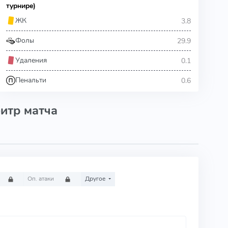
турнире)
3.8
ЖК
29.9
Фолы
0.1
Удаления
0.6
Пенальти
итр матча
Оп. атаки
Другое