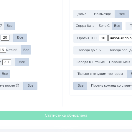
Дома
На выезде
Все
27
Все
Coppa Italia
Serie C
Все
о
Все
Против ТОП-
матчей
Все
Победа до 1.5
Победа соп. д
о
Все
Победа в 1-тайме
Поражение в 
Все
Только с текущим тренером
ме после 🏆
Все
Все
Статистика обновлена