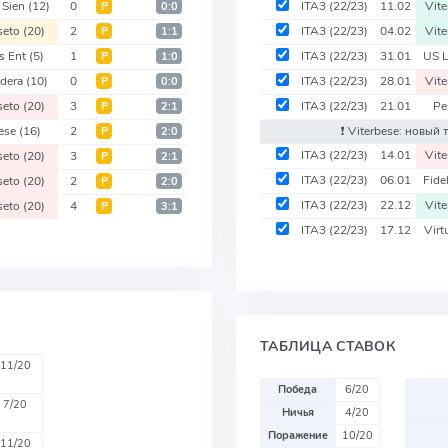
 Sien
(12)
0
ITA3
(22/23)
11.02
Vit
Р
0:0
seto
(20)
2
ITA3
(22/23)
04.02
Vit
Р
1:1
us Ent
(5)
1
ITA3
(22/23)
31.01
US 
Р
1:0
dera
(10)
0
ITA3
(22/23)
28.01
Vit
Р
0:0
seto
(20)
3
ITA3
(22/23)
21.01
Pe
Р
2:1
ese
(16)
2
❗️ Viterbese: новый
Р
2:0
ITA3
(22/23)
14.01
Vit
seto
(20)
3
Р
2:1
ITA3
(22/23)
06.01
Fide
seto
(20)
2
Р
2:0
ITA3
(22/23)
22.12
Vit
seto
(20)
4
Р
3:1
ITA3
(22/23)
17.12
Virt
ТАБЛИЦА СТАВОК
11/20
Победа
6/20
7/20
Ничья
4/20
Поражение
10/20
11/20