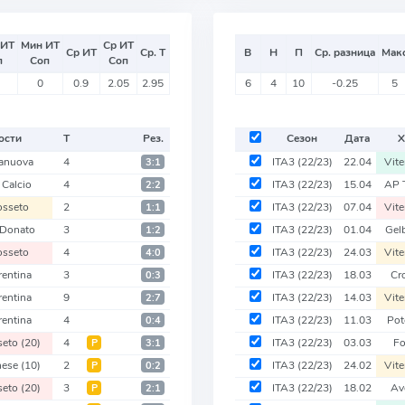
 ИТ
Мин ИТ
Ср ИТ
Ср ИТ
Ср. Т
В
Н
П
Ср. разница
Мак
п
Соп
Соп
0
0.9
2.05
2.95
6
4
10
-0.25
5
ости
Т
Рез.
Сезон
Дата
Х
ranuova
4
ITA3
(22/23)
22.04
Vit
3:1
 Calcio
4
ITA3
(22/23)
15.04
AP 
2:2
osseto
2
ITA3
(22/23)
07.04
Vit
1:1
 Donato
3
ITA3
(22/23)
01.04
Gel
1:2
osseto
4
ITA3
(22/23)
24.03
Vit
4:0
rentina
3
ITA3
(22/23)
18.03
Cr
0:3
rentina
9
ITA3
(22/23)
14.03
Vit
2:7
rentina
4
ITA3
(22/23)
11.03
Po
0:4
seto
(20)
4
ITA3
(22/23)
03.03
F
Р
3:1
hese
(10)
2
ITA3
(22/23)
24.02
Vit
Р
0:2
seto
(20)
3
ITA3
(22/23)
18.02
Av
Р
2:1