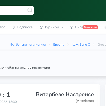
лог
Подписка
Турниры
Лиги
Бесплатно
Футбольная статистика
Европа
Italy: Serie C
Gross
 кто любит наглядные инструкции
 : 1
Витербезе Кастренсе
(Viterbese)
2022, 13:30