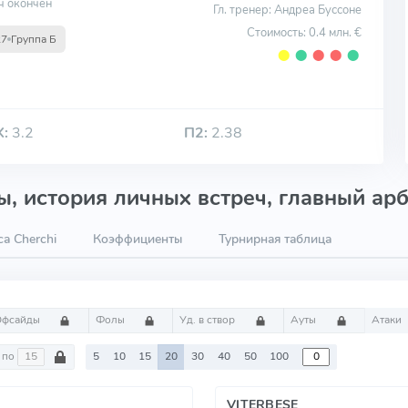
ч окончен
Гл. тренер: Андреа Буссоне
Стоимость: 0.4 млн. €
27
Группа Б
⬤
⬤
⬤
⬤
⬤
Х:
3.2
П2:
2.38
, история личных встреч, главный арб
a Cherchi
Коэффициенты
Турнирная таблица
Офсайды
Фолы
Уд. в створ
Ауты
Атаки
по
5
10
15
20
30
40
50
100
VITERBESE