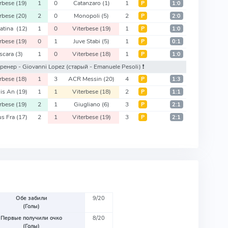
erbese
(19)
1
0
Catanzaro
(1)
1
Р
1:0
erbese
(20)
2
0
Monopoli
(5)
2
Р
2:0
Latina
(12)
1
0
Viterbese
(19)
1
Р
1:0
erbese
(19)
0
1
Juve Stabi
(5)
1
Р
0:1
scara
(3)
1
0
Viterbese
(18)
1
Р
1:0
 тренер - Giovanni Lopez
(старый - Emanuele Pesoli)
❗️
erbese
(18)
1
3
ACR Messin
(20)
4
Р
1:3
lis An
(19)
1
1
Viterbese
(18)
2
Р
1:1
erbese
(19)
2
1
Giugliano
(6)
3
Р
2:1
us Fra
(17)
2
1
Viterbese
(19)
3
Р
2:1
Обе забили
9/20
(Голы)
Первые получили очко
8/20
(Голы)