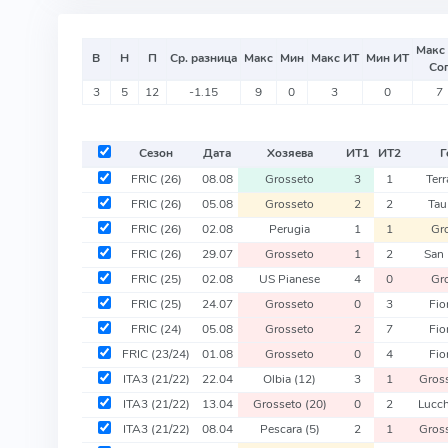
Макс
В
Н
П
Ср. разница
Макс
Мин
Макс ИТ
Мин ИТ
Со
3
5
12
-1.15
9
0
3
0
7
Сезон
Дата
Хозяева
ИТ
1
ИТ
2
Г
FRIC
(26)
08.08
Grosseto
3
1
Ter
FRIC
(26)
05.08
Grosseto
2
2
Tau
FRIC
(26)
02.08
Perugia
1
1
Gr
FRIC
(26)
29.07
Grosseto
1
2
San
FRIC
(25)
02.08
US Pianese
4
0
Gr
FRIC
(25)
24.07
Grosseto
0
3
Fio
FRIC
(24)
05.08
Grosseto
2
7
Fio
FRIC
(23/24)
01.08
Grosseto
0
4
Fio
ITA3
(21/22)
22.04
Olbia
(12)
3
1
Gros
ITA3
(21/22)
13.04
Grosseto
(20)
0
2
Lucc
ITA3
(21/22)
08.04
Pescara
(5)
2
1
Gros