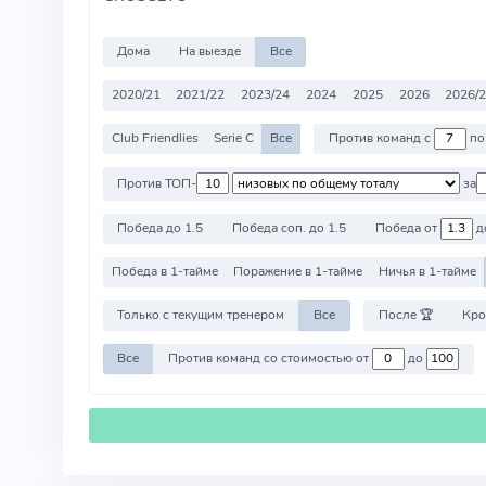
Дома
На выезде
Все
2020/21
2021/22
2023/24
2024
2025
2026
2026/
Club Friendlies
Serie C
Все
Против команд с
п
Против ТОП-
за
Победа до 1.5
Победа соп. до 1.5
Победа от
д
Победа в 1-тайме
Поражение в 1-тайме
Ничья в 1-тайме
Только с текущим тренером
Все
После 🏆
Кро
Все
Против команд со стоимостью от
до