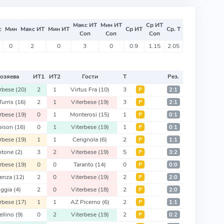
Макс ИТ
Мин ИТ
Ср ИТ
с
Мин
Макс ИТ
Мин ИТ
Ср ИТ
Ср. Т
Соп
Соп
Соп
0
2
0
3
0
0.9
1.15
2.05
озяева
ИТ
1
ИТ
2
Гости
Т
Рез.
erbese
(20)
2
1
Virtus Fra
(10)
3
Р
2:1
Turris
(16)
2
1
Viterbese
(19)
3
Р
2:1
erbese
(19)
0
1
Monterosi
(15)
1
Р
0:1
bison
(16)
0
1
Viterbese
(19)
1
Р
0:1
erbese
(19)
1
1
Cerignola
(6)
2
Р
1:1
otone
(2)
3
2
Viterbese
(19)
5
Р
3:2
erbese
(19)
0
0
Taranto
(14)
0
Р
0:0
tenza
(12)
2
0
Viterbese
(19)
2
Р
2:0
oggia
(4)
2
0
Viterbese
(18)
2
Р
2:0
erbese
(17)
1
1
AZ Picerno
(6)
2
Р
1:1
ellino
(9)
0
2
Viterbese
(19)
2
Р
0:2