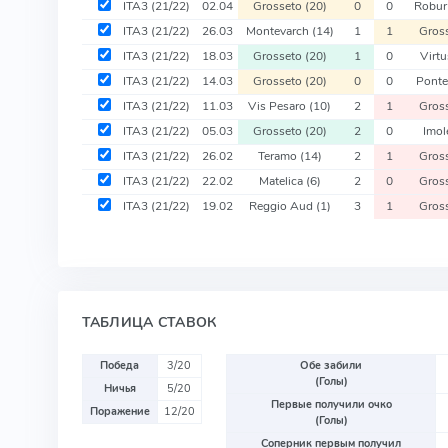
ITA3
(21/22)
02.04
Grosseto
(20)
0
0
Robur
ITA3
(21/22)
26.03
Montevarch
(14)
1
1
Gros
ITA3
(21/22)
18.03
Grosseto
(20)
1
0
Virt
ITA3
(21/22)
14.03
Grosseto
(20)
0
0
Ponte
ITA3
(21/22)
11.03
Vis Pesaro
(10)
2
1
Gros
ITA3
(21/22)
05.03
Grosseto
(20)
2
0
Imol
ITA3
(21/22)
26.02
Teramo
(14)
2
1
Gros
ITA3
(21/22)
22.02
Matelica
(6)
2
0
Gros
ITA3
(21/22)
19.02
Reggio Aud
(1)
3
1
Gros
ТАБЛИЦА СТАВОК
Победа
3/20
Обе забили
(Голы)
Ничья
5/20
Первые получили очко
Поражение
12/20
(Голы)
Соперник первым получил