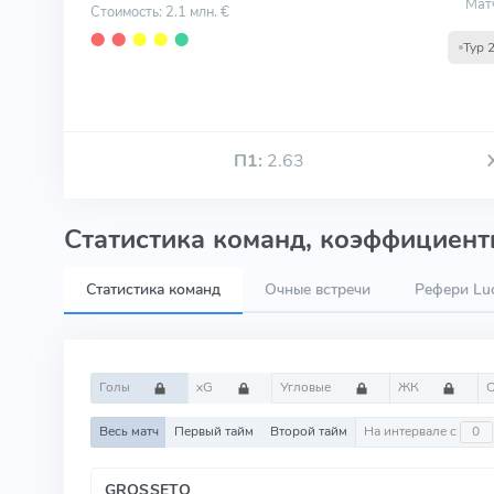
Мат
Стоимость: 2.1 млн. €
⬤
⬤
⬤
⬤
⬤
Тур 
П1:
2.63
Статистика команд, коэффициенты
Статистика команд
Очные встречи
Рефери Luc
Голы
xG
Угловые
ЖК
Весь матч
Первый тайм
Второй тайм
На интервале с
GROSSETO