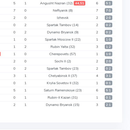
5
1
Angusht Nazran
(32)
6
44,51
5:1
7
0
Neftyanik
(8)
7
7:0
2
0
Izhevsk
2
2:0
0
2
Spartak Tambov
(14)
2
0:2
0
2
Dynamo Bryansk
(9)
2
0:2
1
0
Spartak Moscow II
(22)
1
1:0
1
2
Rubin Yalta
(32)
3
1:2
1
0
Cherepovets
(57)
1
1:0
2
0
Sochi II
(2)
2
2:0
0
2
Spartak Tambov
(23)
2
0:2
3
1
Chelyabinsk II
(37)
4
3:1
0
1
Krylia Sovetov II
(32)
1
0:1
5
1
Saturn Ramenskoye
(23)
6
5:1
0
1
Rubin-II Kazan
(31)
1
0:1
2
1
Dynamo Bryansk
(15)
3
2:1