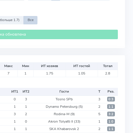
 больше 1.7)
Все
ика обновлена
Макс
Мин
ИТ хозяев
ИТ гостей
Тотал
7
1
1.75
1.05
2.8
ИТ
1
ИТ
2
Гости
Т
Рез.
0
3
Tosno SPb
3
0:3
1
1
Dynamo Petersburg
(5)
2
1:1
3
2
Rodina-M
(9)
5
3:2
1
0
Akron Tolyatti II
(33)
1
1:0
1
1
SKA Khabarovsk 2
2
1:1