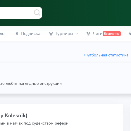
лог
Подписка
Турниры
Лиги
Бесплатно
Футбольная статистика
 кто любит наглядные инструкции
y Kolesnik)
вым в матчах под судейством рефери