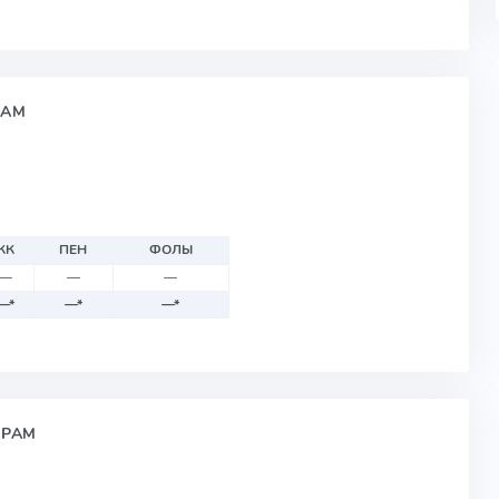
НАМ
КК
ПЕН
ФОЛЫ
—
—
—
—
*
—
*
—
*
ИРАМ