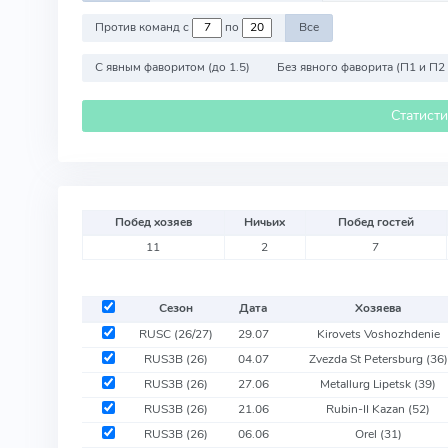
Против команд с
по
Все
С явным фаворитом (до 1.5)
Без явного фаворита (П1 и П2
Статист
Побед хозяев
Ничьих
Побед гостей
11
2
7
Сезон
Дата
Хозяева
RUSC (26/27)
29.07
Kirovets Voshozhdenie
RUS3B (26)
04.07
Zvezda St Petersburg
(36)
RUS3B (26)
27.06
Metallurg Lipetsk
(39)
RUS3B (26)
21.06
Rubin-II Kazan
(52)
RUS3B (26)
06.06
Orel
(31)