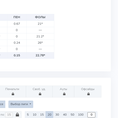
ПЕН
ФОЛЫ
0.67
21
*
0
—
*
0
21.2
*
0.24
26
*
*
0
—
*
0.15
22.78
*
Пенальти
Своб. уд.
Ауты
Офсайды
се
Выбор лиги
по
5
10
15
20
30
40
50
100