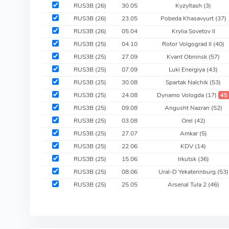
RUS3B (26)
30.05
Kyzyltash
(3)
RUS3B (26)
23.05
Pobeda Khasavyurt
(37)
RUS3B (26)
05.04
Krylia Sovetov II
RUS3B (25)
04.10
Rotor Volgograd II
(40)
RUS3B (25)
27.09
Kvant Obninsk
(57)
RUS3B (25)
07.09
Luki Energiya
(43)
RUS3B (25)
30.08
Spartak Nalchik
(53)
RUS3B (25)
24.08
Dynamo Vologda
(17)
45
RUS3B (25)
09.08
Angusht Nazran
(52)
RUS3B (25)
03.08
Orel
(42)
RUS3B (25)
27.07
Amkar
(5)
RUS3B (25)
22.06
KDV
(14)
RUS3B (25)
15.06
Irkutsk
(36)
RUS3B (25)
08.06
Ural-D Yekaterinburg
(53)
RUS3B (25)
25.05
Arsenal Tula 2
(46)