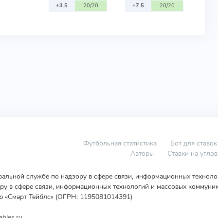
+3.5
20/20
+7.5
20/20
Футбольная статистика
Бот для ставок
Авторы
Ставки на угло
еральной службе по надзору в сфере связи, информационных технол
у в сфере связи, информационных технологий и массовых коммуник
ю «Смарт Тейблс» (ОГРН: 1195081014391)
bles.ru