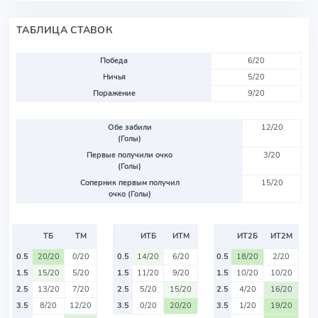
ТАБЛИЦА СТАВОК
Победа
6/20
Ничья
5/20
Поражение
9/20
Обе забили
12/20
(Голы)
Первые получили очко
3/20
(Голы)
Соперник первым получил
15/20
очко (Голы)
ТБ
ТМ
ИТБ
ИТМ
ИТ2Б
ИТ2М
0.5
20/20
0/20
0.5
14/20
6/20
0.5
18/20
2/20
1.5
15/20
5/20
1.5
11/20
9/20
1.5
10/20
10/20
2.5
13/20
7/20
2.5
5/20
15/20
2.5
4/20
16/20
3.5
8/20
12/20
3.5
0/20
20/20
3.5
1/20
19/20