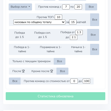
Выбор лиги
Против команд с
по
Все
Против ТОП-
Все
за
матчей
Победа от
Победа
Победа соп.
Все
до 1.5
до 1.5
до
Победа в 1-
Поражение в 1-
Ничья в 1-
Все
тайме
тайме
тайме
Только с текущим тренером
Все
После 🏆
Кроме после 🏆
Все
Все
Против команд со стоимостью от
до
Статистика обновлена