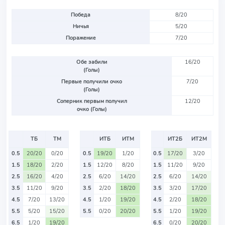
Победа
8/20
Ничья
5/20
Поражение
7/20
Обе забили
16/20
(Голы)
Первые получили очко
7/20
(Голы)
Соперник первым получил
12/20
очко (Голы)
ТБ
ТМ
ИТБ
ИТМ
ИТ2Б
ИТ2М
0.5
20/20
0/20
0.5
19/20
1/20
0.5
17/20
3/20
1.5
18/20
2/20
1.5
12/20
8/20
1.5
11/20
9/20
2.5
16/20
4/20
2.5
6/20
14/20
2.5
6/20
14/20
3.5
11/20
9/20
3.5
2/20
18/20
3.5
3/20
17/20
4.5
7/20
13/20
4.5
1/20
19/20
4.5
2/20
18/20
5.5
5/20
15/20
5.5
0/20
20/20
5.5
1/20
19/20
6.5
1/20
19/20
6.5
0/20
20/20