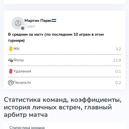
Мартин Перес
Судья
⬤
В среднем за матч (по последним 10 играм в этом
турнире)
3.2
ЖК
21.9
Фолы
0.1
Удаления
0.2
Пенальти
Статистика команд, коэффициенты,
история личных встреч, главный
арбитр матча
Статистика команд