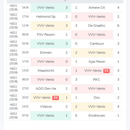
❗️
NED2
VVV-Venlo
3
1
Almere Cit
4
24.04
(25/26)
NED2
Helmond Sp
2
0
VVV-Venlo
2
17.04
(25/26)
NED2
VVV-Venlo
3
3
De Graafsc
6
11.04
(25/26)
NED2
PSV Reserv
1
0
VVV-Venlo
1
06.04
(25/26)
NED2
VVV-Venlo
3
0
Cambuur
3
03.04
(25/26)
NED2
Emmen
2
2
VVV-Venlo
4
20.03
(25/26)
NED2
VVV-Venlo
0
1
Ajax Reser
1
17.03
(25/26)
NED2
Maastricht
2
1
VVV-Venlo
3
55
13.03
(25/26)
NED2
VVV-Venlo
0
3
RKC
3
06.03
(25/26)
NED2
ADO Den Ha
1
0
VVV-Venlo
1
27.02
(25/26)
NED2
VVV-Venlo
1
1
Oss
2
89
20.02
(25/26)
NED2
Vitesse
2
2
VVV-Venlo
4
14.02
(25/26)
NED2
VVV-Venlo
1
0
Eindhoven
1
07.02
(25/26)