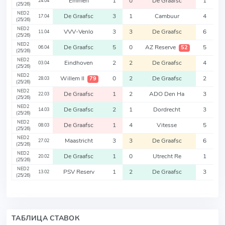
Emmen
1
0
De Graafsc
1
24.04
(25/26)
NED2
De Graafsc
3
1
Cambuur
4
17.04
(25/26)
NED2
VVV-Venlo
3
3
De Graafsc
6
11.04
(25/26)
NED2
De Graafsc
5
0
AZ Reserve
5
52
06.04
(25/26)
NED2
Eindhoven
2
2
De Graafsc
4
03.04
(25/26)
NED2
Willem II
0
2
De Graafsc
2
79
28.03
(25/26)
NED2
De Graafsc
1
2
ADO Den Ha
3
22.03
(25/26)
NED2
De Graafsc
2
1
Dordrecht
3
14.03
(25/26)
NED2
De Graafsc
1
4
Vitesse
5
08.03
(25/26)
NED2
Maastricht
3
3
De Graafsc
6
27.02
(25/26)
NED2
De Graafsc
1
0
Utrecht Re
1
20.02
(25/26)
NED2
PSV Reserv
1
2
De Graafsc
3
13.02
(25/26)
ТАБЛИЦА СТАВОК