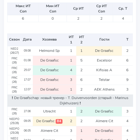
Макс ИТ
Мин ИТ
Ср ИТ
Ср ИТ
Ср. Т
Соп
Соп
Соп
6
0
2
2
4
ИТ
ИТ
Сезон
Дата
Хозяева
Гости
Т
1
2
NED2
Helmond Sp
1
1
De Graafsc
2
09.08
(26/27)
FRIC
De Graafsc
1
5
Excelsior
6
01.08
(26)
FRIC
De Graafsc
4
2
Kifisias A
6
25.07
(26)
FRIC
De Graafsc
3
6
Telstar
9
17.07
(26)
FRIC
De Graafsc
1
2
AEK Athens
3
12.07
(26)
❗️ De Graafschap: новый тренер - T. Duivenvoorden
(старый - Marinus
Dijkhuizen)
❗️
FRIC
Utrecht
1
2
De Graafsc
3
27.06
(26)
NEDPO
De Graafsc
2
2
Almere Cit
4
84
09.05
(25/26)
NEDPO
Almere Cit
3
1
De Graafsc
4
06.05
(25/26)
NED2