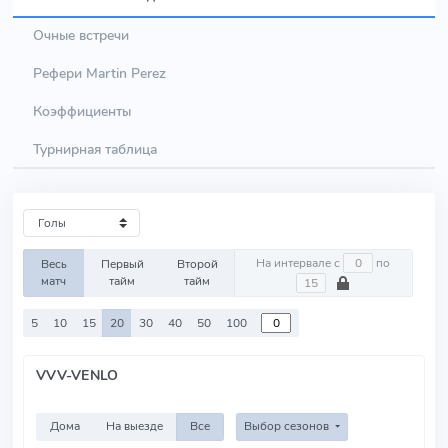
Очные встречи
Рефери Martin Perez
Коэффициенты
Турнирная таблица
На интервале с
по
Весь
Первый
Второй
матч
тайм
тайм
5
10
15
20
30
40
50
100
VVV-VENLO
Дома
На выезде
Все
Выбор сезонов