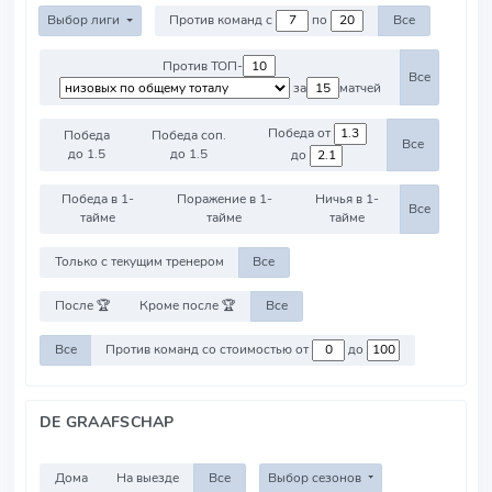
Выбор лиги
Против команд с
по
Все
Против ТОП-
Все
за
матчей
Победа от
Победа
Победа соп.
Все
до 1.5
до 1.5
до
Победа в 1-
Поражение в 1-
Ничья в 1-
Все
тайме
тайме
тайме
Только с текущим тренером
Все
После 🏆
Кроме после 🏆
Все
Все
Против команд со стоимостью от
до
DE GRAAFSCHAP
Дома
На выезде
Все
Выбор сезонов