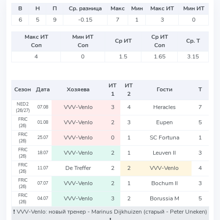
В
Н
П
Ср. разница
Макс
Мин
Макс ИТ
Мин ИТ
6
5
9
-0.15
7
1
3
0
Макс ИТ
Мин ИТ
Ср ИТ
Ср ИТ
Ср. Т
Соп
Соп
Соп
4
0
1.5
1.65
3.15
ИТ
ИТ
Сезон
Дата
Хозяева
Гости
Т
1
2
NED2
VVV-Venlo
3
4
Heracles
7
07.08
(26/27)
FRIC
VVV-Venlo
2
3
Eupen
5
01.08
(26)
FRIC
VVV-Venlo
0
1
SC Fortuna
1
25.07
(26)
FRIC
VVV-Venlo
2
1
Leuven II
3
18.07
(26)
FRIC
De Treffer
2
2
VVV-Venlo
4
11.07
(26)
FRIC
VVV-Venlo
2
1
Bochum II
3
07.07
(26)
FRIC
VVV-Venlo
3
2
Borussia M
5
04.07
(26)
❗️ VVV-Venlo: новый тренер - Marinus Dijkhuizen
(старый - Peter Uneken)