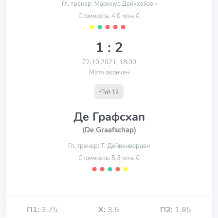
Гл. тренер: Маринус Дейкхёйзен
Стоимость: 4.0 млн. €
⬤
⬤
⬤
⬤
⬤
1 : 2
22.10.2021, 18:00
Матч окончен
Тур 12
Де Графсхап
(De Graafschap)
Гл. тренер: Т. Дёйвенворден
Стоимость: 5.3 млн. €
⬤
⬤
⬤
⬤
⬤
П1:
3.75
Х:
3.5
П2:
1.85