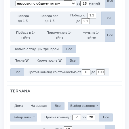
Все
за
матчей
Победа от
Победа
Победа соп.
Все
до 1.5
до 1.5
до
Победа в 1-
Поражение в 1-
Ничья в 1-
Все
тайме
тайме
тайме
Только с текущим тренером
Все
После 🏆
Кроме после 🏆
Все
Все
Против команд со стоимостью от
до
TERNANA
Дома
На выезде
Все
Выбор сезонов
Выбор лиги
Против команд с
по
Все