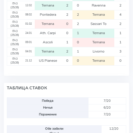
ITA3
Ternana
2
0
Ravenna
2
12.02
(25/26)
ITA3
Pontedera
2
2
Ternana
4
08.02
(25/26)
ITA3
Ternana
0
2
Sassari To
2
01.02
(25/26)
ITA3
Ath. Carpi
0
1
Ternana
1
24.01
(25/26)
ITA3
Ascoli
1
0
Ternana
1
09.01
(25/26)
ITA3
Ternana
2
1
Livorno
3
04.01
(25/26)
ITA3
US Pianese
0
0
Ternana
0
21.12
(25/26)
ТАБЛИЦА СТАВОК
Победа
7/20
Ничья
6/20
Поражение
7/20
Обе забили
12/20