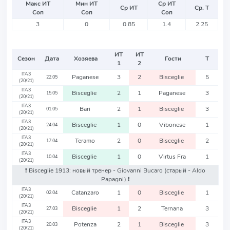
Макс ИТ
Мин ИТ
Ср ИТ
Ср ИТ
Ср. Т
Соп
Соп
Соп
3
0
0.85
1.4
2.25
ИТ
ИТ
Сезон
Дата
Хозяева
Гости
Т
1
2
ITA3
Paganese
3
2
Bisceglie
5
22.05
(20/21)
ITA3
Bisceglie
2
1
Paganese
3
15.05
(20/21)
ITA3
Bari
2
1
Bisceglie
3
01.05
(20/21)
ITA3
Bisceglie
1
0
Vibonese
1
24.04
(20/21)
ITA3
Teramo
2
0
Bisceglie
2
17.04
(20/21)
ITA3
Bisceglie
1
0
Virtus Fra
1
10.04
(20/21)
❗️ Bisceglie 1913: новый тренер - Giovanni Bucaro
(старый - Aldo
Papagni)
❗️
ITA3
Catanzaro
1
0
Bisceglie
1
02.04
(20/21)
ITA3
Bisceglie
1
2
Ternana
3
27.03
(20/21)
ITA3
Potenza
2
1
Bisceglie
3
20.03
(20/21)