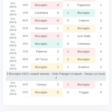
ITA3
Bisceglie
0
1
Paganese
1
16.03
(20/21)
ITA3
Casertana
0
1
Bisceglie
1
13.03
(20/21)
ITA3
Bisceglie
0
3
Catania
3
06.03
(20/21)
ITA3
Monopoli
1
1
Bisceglie
2
02.03
(20/21)
ITA3
Bisceglie
0
1
Juve Stabi
1
26.02
(20/21)
ITA3
Bisceglie
1
0
Viterbese
1
16.02
(20/21)
ITA3
Palermo
3
1
Bisceglie
4
12.02
(20/21)
ITA3
AP Turris
2
2
Bisceglie
4
06.02
(20/21)
ITA3
Bisceglie
1
1
Avellino
2
02.02
(20/21)
❗️ Bisceglie 1913: новый тренер - Aldo Papagni
(старый - Sergio La Cava)
❗️
ITA3
Cavese
3
1
Bisceglie
4
30.01
(20/21)
ITA3
Bisceglie
0
0
Foggia
0
23.01
(20/21)