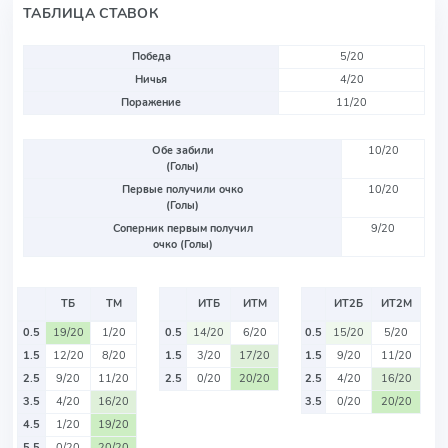
ТАБЛИЦА СТАВОК
Победа
5/20
Ничья
4/20
Поражение
11/20
Обе забили
10/20
(Голы)
Первые получили очко
10/20
(Голы)
Соперник первым получил
9/20
очко (Голы)
ТБ
ТМ
ИТБ
ИТМ
ИТ2Б
ИТ2М
0.5
19/20
1/20
0.5
14/20
6/20
0.5
15/20
5/20
1.5
12/20
8/20
1.5
3/20
17/20
1.5
9/20
11/20
2.5
9/20
11/20
2.5
0/20
20/20
2.5
4/20
16/20
3.5
4/20
16/20
3.5
0/20
20/20
4.5
1/20
19/20
5.5
0/20
20/20