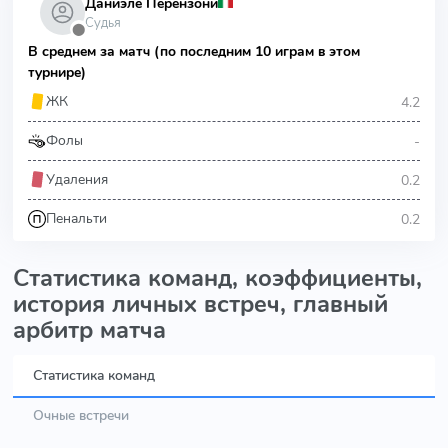
Даниэле Перензони
Судья
⬤
В среднем за матч (по последним 10 играм в этом
турнире)
4.2
ЖК
-
Фолы
0.2
Удаления
0.2
Пенальти
Статистика команд, коэффициенты,
история личных встреч, главный
арбитр матча
Статистика команд
Очные встречи