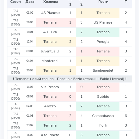
Сезон
Дата
Хозяева
Гости
Т
1
2
ITA3
US Pianese
1
1
Ternana
2
03.05
(25/26)
ITA3
Ternana
1
3
US Pianese
4
26.04
(25/26)
ITA3
A.C. Bra
1
2
Ternana
3
18.04
(25/26)
ITA3
Ternana
2
2
Perugia
4
12.04
(25/26)
ITA3
Juventus U
2
1
Ternana
3
08.04
(25/26)
ITA3
Monterosi
1
1
Ternana
2
04.04
(25/26)
ITA3
Ternana
1
1
Sambenedet
2
20.03
(25/26)
❗️ Ternana: новый тренер - Pasquale Fazio
(старый - Fabio Liverani)
❗️
ITA3
Vis Pesaro
1
0
Ternana
1
14.03
(25/26)
ITA3
Ternana
0
1
Gubbio
1
08.03
(25/26)
ITA3
Arezzo
1
2
Ternana
3
04.03
(25/26)
ITA3
Ternana
2
4
Campobasso
6
01.03
(25/26)
ITA3
Ternana
2
1
Forli
3
23.02
(25/26)
ITA3
Asd Pineto
0
3
Ternana
3
16.02
(25/26)