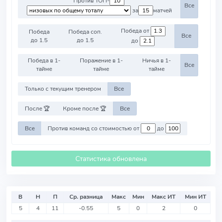
Против ТОП-
Все
за
матчей
Победа от
Победа
Победа соп.
Все
до 1.5
до 1.5
до
Победа в 1-
Поражение в 1-
Ничья в 1-
Все
тайме
тайме
тайме
Только с текущим тренером
Все
После 🏆
Кроме после 🏆
Все
Все
Против команд со стоимостью от
до
Статистика обновлена
В
Н
П
Ср. разница
Макс
Мин
Макс ИТ
Мин ИТ
5
4
11
-0.55
5
0
2
0