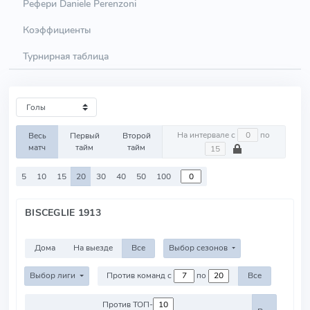
Рефери Daniele Perenzoni
Коэффициенты
Турнирная таблица
На интервале с
по
Весь
Первый
Второй
матч
тайм
тайм
5
10
15
20
30
40
50
100
BISCEGLIE 1913
Дома
На выезде
Все
Выбор сезонов
Выбор лиги
Против команд с
по
Все
Против ТОП-