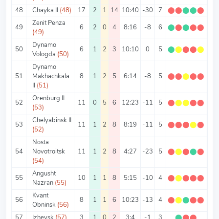
48
Chayka II
(48)
17
2
1
14
10:40
-30
7
⬤
⬤
⬤
⬤
⬤
0.4
Zenit Penza
49
6
2
0
4
8:16
-8
6
⬤
⬤
⬤
⬤
⬤
1
(49)
Dynamo
50
6
1
2
3
10:10
0
5
⬤
⬤
⬤
⬤
⬤
0.8
Vologda
(50)
Dynamo
51
Makhachkala
8
1
2
5
6:14
-8
5
⬤
⬤
⬤
⬤
⬤
0.6
II
(51)
Orenburg II
52
11
0
5
6
12:23
-11
5
⬤
⬤
⬤
⬤
⬤
0.4
(53)
Chelyabinsk II
53
11
1
2
8
8:19
-11
5
⬤
⬤
⬤
⬤
⬤
0.4
(52)
Nosta
54
Novotroitsk
11
1
2
8
4:27
-23
5
⬤
⬤
⬤
⬤
⬤
0.4
(54)
Angusht
55
10
1
1
8
5:15
-10
4
⬤
⬤
⬤
⬤
⬤
0.4
Nazran
(55)
Kvant
56
8
1
1
6
10:23
-13
4
⬤
⬤
⬤
⬤
⬤
0.5
Obninsk
(56)
57
Izhevsk
(57)
3
1
0
2
3:4
-1
3
⬤
⬤
⬤
1