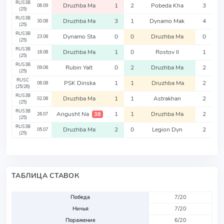
RUS3B
Druzhba Ma
1
2
Pobeda Kha
3
06.09
(25)
RUS3B
Druzhba Ma
3
1
Dynamo Mak
4
30.08
(25)
RUS3B
Dynamo Sta
0
0
Druzhba Ma
0
23.08
(25)
RUS3B
Druzhba Ma
1
0
Rostov II
1
16.08
(25)
RUS3B
Rubin Yalt
0
2
Druzhba Ma
2
09.08
(25)
RUSC
PSK Dinska
1
1
Druzhba Ma
2
06.08
(25/26)
RUS3B
Druzhba Ma
1
1
Astrakhan
2
02.08
(25)
RUS3B
Angusht Na
1
1
Druzhba Ma
2
38
26.07
(25)
RUS3B
Druzhba Ma
2
0
Legion Dyn
2
05.07
(25)
ТАБЛИЦА СТАВОК
Победа
7/20
Ничья
7/20
Поражение
6/20