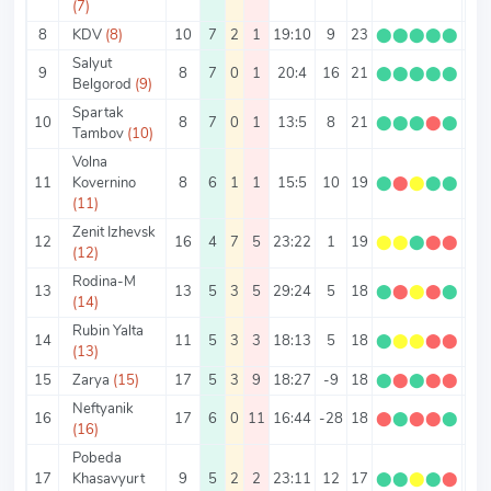
(7)
8
KDV
(8)
10
7
2
1
19:10
9
23
⬤
⬤
⬤
⬤
⬤
2.3
Salyut
9
8
7
0
1
20:4
16
21
⬤
⬤
⬤
⬤
⬤
2.6
Belgorod
(9)
Spartak
10
8
7
0
1
13:5
8
21
⬤
⬤
⬤
⬤
⬤
2.6
Tambov
(10)
Volna
11
Kovernino
8
6
1
1
15:5
10
19
⬤
⬤
⬤
⬤
⬤
2.3
(11)
Zenit Izhevsk
12
16
4
7
5
23:22
1
19
⬤
⬤
⬤
⬤
⬤
1.1
(12)
Rodina-M
13
13
5
3
5
29:24
5
18
⬤
⬤
⬤
⬤
⬤
1.3
(14)
Rubin Yalta
14
11
5
3
3
18:13
5
18
⬤
⬤
⬤
⬤
⬤
1.6
(13)
15
Zarya
(15)
17
5
3
9
18:27
-9
18
⬤
⬤
⬤
⬤
⬤
1.0
Neftyanik
16
17
6
0
11
16:44
-28
18
⬤
⬤
⬤
⬤
⬤
1.0
(16)
Pobeda
17
Khasavyurt
9
5
2
2
23:11
12
17
⬤
⬤
⬤
⬤
⬤
1.8