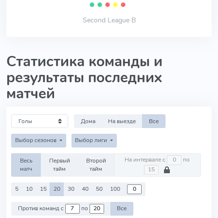
⬤
⬤
⬤
⬤
⬤
Second League B
Статистика команды и
результаты последних
матчей
Дома
На выезде
Все
Выбор сезонов
Выбор лиги
На интервале с
по
Весь
Первый
Второй
матч
тайм
тайм
5
10
15
20
30
40
50
100
Против команд с
по
Все