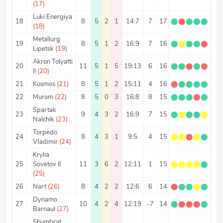
(17)
Luki Energiya
18
8
5
2
1
14:7
7
17
⬤
⬤
⬤
⬤
⬤
2.1
(18)
Metallurg
19
8
5
1
2
16:9
7
16
⬤
⬤
⬤
⬤
⬤
2
Lipetsk
(19)
Akron Tolyatti
20
11
5
1
5
19:13
6
16
⬤
⬤
⬤
⬤
⬤
1.4
II
(20)
21
Kosmos
(21)
8
5
1
2
15:11
4
16
⬤
⬤
⬤
⬤
⬤
2
22
Murom
(22)
8
5
0
3
16:8
8
15
⬤
⬤
⬤
⬤
⬤
1.8
Spartak
23
9
4
3
2
16:9
7
15
⬤
⬤
⬤
⬤
⬤
1.6
Nalchik
(23)
Torpedo
24
8
4
3
1
9:5
4
15
⬤
⬤
⬤
⬤
⬤
1.8
Vladimir
(24)
Krylia
25
Sovetov II
11
3
6
2
12:11
1
15
⬤
⬤
⬤
⬤
⬤
1.3
(25)
26
Nart
(26)
8
4
2
2
12:6
6
14
⬤
⬤
⬤
⬤
⬤
1.7
Dynamo
27
10
4
2
4
12:19
-7
14
⬤
⬤
⬤
⬤
⬤
1.4
Barnaul
(27)
Shumbrat