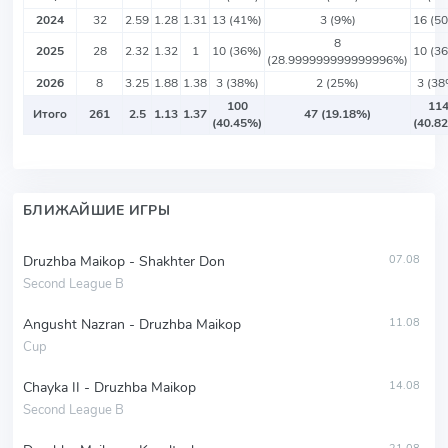
2024
32
2.59
1.28
1.31
13 (41%)
3 (9%)
16 (5
8
2025
28
2.32
1.32
1
10 (36%)
10 (3
(28.999999999999996%)
2026
8
3.25
1.88
1.38
3 (38%)
2 (25%)
3 (38
100
11
Итого
261
2.5
1.13
1.37
47 (19.18%)
(40.45%)
(40.8
БЛИЖАЙШИЕ ИГРЫ
Druzhba Maikop - Shakhter Don
07.08
Second League B
Angusht Nazran - Druzhba Maikop
11.08
Cup
Chayka II - Druzhba Maikop
14.08
Second League B