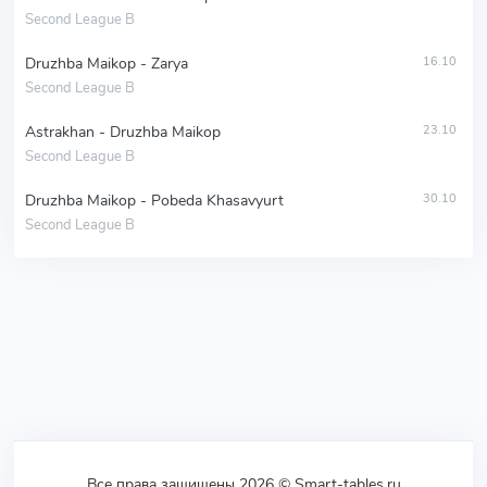
Second League B
Druzhba Maikop - Zarya
16.10
Second League B
Astrakhan - Druzhba Maikop
23.10
Second League B
Druzhba Maikop - Pobeda Khasavyurt
30.10
Second League B
Все права защищены 2026 © Smart-tables.ru