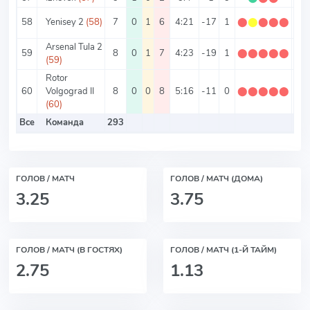
58
Yenisey 2
(58)
7
0
1
6
4:21
-17
1
⬤
⬤
⬤
⬤
⬤
0.1
Arsenal Tula 2
59
8
0
1
7
4:23
-19
1
⬤
⬤
⬤
⬤
⬤
0.1
(59)
Rotor
60
Volgograd II
8
0
0
8
5:16
-11
0
⬤
⬤
⬤
⬤
⬤
0
(60)
Все
Команда
293
ГОЛОВ / МАТЧ
ГОЛОВ / МАТЧ (ДОМА)
3.25
3.75
ГОЛОВ / МАТЧ (В ГОСТЯХ)
ГОЛОВ / МАТЧ (1-Й ТАЙМ)
2.75
1.13