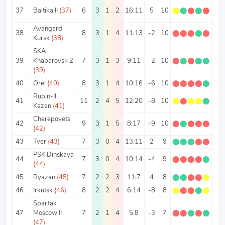
37
Baltika II
(37)
6
3
1
2
16:11
5
10
⬤
⬤
⬤
⬤
⬤
1.6
Avangard
38
8
3
1
4
11:13
-2
10
⬤
⬤
⬤
⬤
⬤
1.2
Kursk
(38)
SKA
39
Khabarovsk 2
7
3
1
3
9:11
-2
10
⬤
⬤
⬤
⬤
⬤
1.4
(39)
40
Orel
(40)
8
3
1
4
10:16
-6
10
⬤
⬤
⬤
⬤
⬤
1.2
Rubin-II
41
11
2
4
5
12:20
-8
10
⬤
⬤
⬤
⬤
⬤
0.9
Kazan
(41)
Cherepovets
42
9
3
1
5
8:17
-9
10
⬤
⬤
⬤
⬤
⬤
1.1
(42)
43
Tver
(43)
7
3
0
4
13:11
2
9
⬤
⬤
⬤
⬤
⬤
1.2
PSK Dinskaya
44
7
3
0
4
10:14
-4
9
⬤
⬤
⬤
⬤
⬤
1.2
(44)
45
Ryazan
(45)
7
2
2
3
11:7
4
8
⬤
⬤
⬤
⬤
⬤
1.1
46
Irkutsk
(46)
8
2
2
4
6:14
-8
8
⬤
⬤
⬤
⬤
⬤
1
Spartak
47
Moscow II
7
2
1
4
5:8
-3
7
⬤
⬤
⬤
⬤
⬤
1
(47)