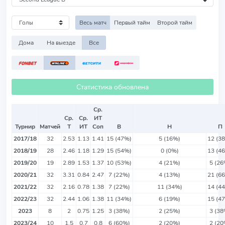
Весь матч
Первый тайм
Второй тайм
Дома
На выезде
Все
Статистика обновлена
Ср.
Ср.
Ср.
ИТ
Турнир
Матчей
Т
ИТ
Соп
В
Н
П
2017/18
32
2.53
1.13
1.41
15 (47%)
5 (16%)
12 (3
2018/19
28
2.46
1.18
1.29
15 (54%)
0 (0%)
13 (4
2019/20
19
2.89
1.53
1.37
10 (53%)
4 (21%)
5 (26
2020/21
32
3.31
0.84
2.47
7 (22%)
4 (13%)
21 (6
2021/22
32
2.16
0.78
1.38
7 (22%)
11 (34%)
14 (4
2022/23
32
2.44
1.06
1.38
11 (34%)
6 (19%)
15 (4
2023
8
2
0.75
1.25
3 (38%)
2 (25%)
3 (38
2023/24
10
1.5
0.7
0.8
6 (60%)
2 (20%)
2 (20