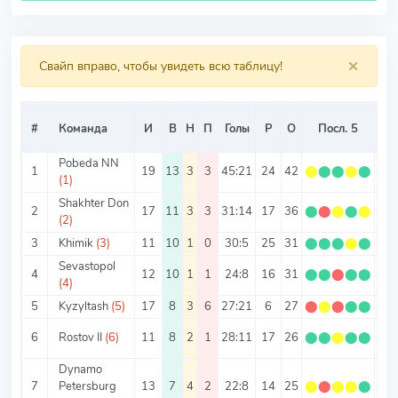
×
Свайп вправо, чтобы увидеть всю таблицу!
#
Команда
И
В
Н
П
Голы
Р
О
Посл. 5
О/
Pobeda NN
1
19
13
3
3
45:21
24
42
⬤
⬤
⬤
⬤
⬤
2.2
(1)
Shakhter Don
2
17
11
3
3
31:14
17
36
⬤
⬤
⬤
⬤
⬤
2.1
(2)
3
Khimik
(3)
11
10
1
0
30:5
25
31
⬤
⬤
⬤
⬤
⬤
2.8
Sevastopol
4
12
10
1
1
24:8
16
31
⬤
⬤
⬤
⬤
⬤
2.5
(4)
5
Kyzyltash
(5)
17
8
3
6
27:21
6
27
⬤
⬤
⬤
⬤
⬤
1.5
6
Rostov II
(6)
11
8
2
1
28:11
17
26
⬤
⬤
⬤
⬤
⬤
2.3
Dynamo
7
Petersburg
13
7
4
2
22:8
14
25
⬤
⬤
⬤
⬤
⬤
1.9