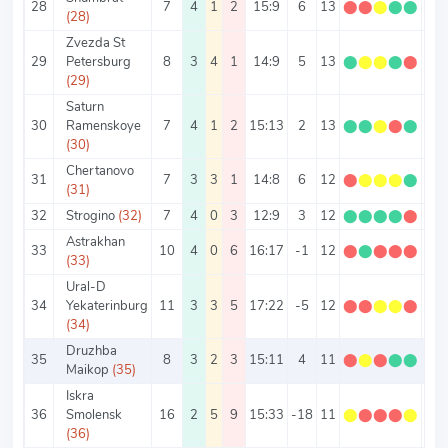
28
7
4
1
2
15:9
6
13
⬤
⬤
⬤
⬤
⬤
1.8
(28)
Zvezda St
29
Petersburg
8
3
4
1
14:9
5
13
⬤
⬤
⬤
⬤
⬤
1.6
(29)
Saturn
30
Ramenskoye
7
4
1
2
15:13
2
13
⬤
⬤
⬤
⬤
⬤
1.8
(30)
Chertanovo
31
7
3
3
1
14:8
6
12
⬤
⬤
⬤
⬤
⬤
1.7
(31)
32
Strogino
(32)
7
4
0
3
12:9
3
12
⬤
⬤
⬤
⬤
⬤
1.7
Astrakhan
33
10
4
0
6
16:17
-1
12
⬤
⬤
⬤
⬤
⬤
1.2
(33)
Ural-D
34
Yekaterinburg
11
3
3
5
17:22
-5
12
⬤
⬤
⬤
⬤
⬤
1.0
(34)
Druzhba
35
8
3
2
3
15:11
4
11
⬤
⬤
⬤
⬤
⬤
1.3
Maikop
(35)
Iskra
36
Smolensk
16
2
5
9
15:33
-18
11
⬤
⬤
⬤
⬤
⬤
0.6
(36)