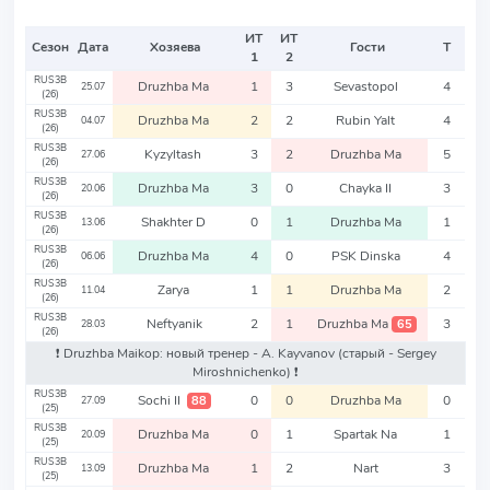
ИТ
ИТ
Сезон
Дата
Хозяева
Гости
Т
1
2
RUS3B
Druzhba Ma
1
3
Sevastopol
4
25.07
(26)
RUS3B
Druzhba Ma
2
2
Rubin Yalt
4
04.07
(26)
RUS3B
Kyzyltash
3
2
Druzhba Ma
5
27.06
(26)
RUS3B
Druzhba Ma
3
0
Chayka II
3
20.06
(26)
RUS3B
Shakhter D
0
1
Druzhba Ma
1
13.06
(26)
RUS3B
Druzhba Ma
4
0
PSK Dinska
4
06.06
(26)
RUS3B
Zarya
1
1
Druzhba Ma
2
11.04
(26)
RUS3B
Neftyanik
2
1
Druzhba Ma
3
65
28.03
(26)
❗️ Druzhba Maikop: новый тренер - A. Kayvanov
(старый - Sergey
Miroshnichenko)
❗️
RUS3B
Sochi II
0
0
Druzhba Ma
0
88
27.09
(25)
RUS3B
Druzhba Ma
0
1
Spartak Na
1
20.09
(25)
RUS3B
Druzhba Ma
1
2
Nart
3
13.09
(25)