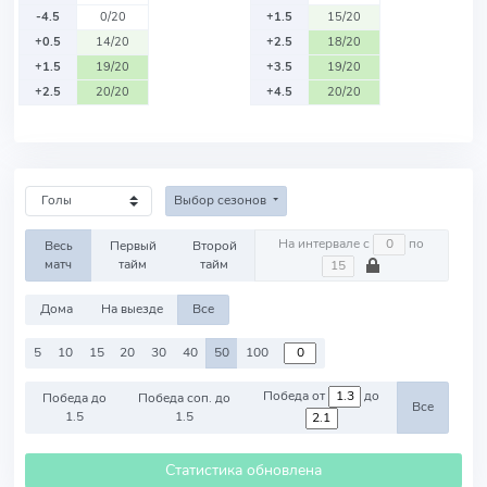
-4.5
0/20
+1.5
15/20
+0.5
14/20
+2.5
18/20
+1.5
19/20
+3.5
19/20
+2.5
20/20
+4.5
20/20
Выбор сезонов
На интервале с
по
Весь
Первый
Второй
матч
тайм
тайм
Дома
На выезде
Все
5
10
15
20
30
40
50
100
Победа от
до
Победа до
Победа соп. до
Все
1.5
1.5
Статистика обновлена