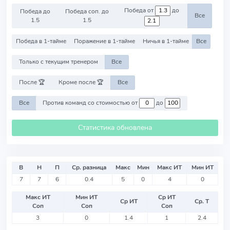
Победа от
до
Победа до
Победа соп. до
Все
1.5
1.5
Победа в 1-тайме
Поражение в 1-тайме
Ничья в 1-тайме
Все
Только с текущим тренером
Все
После 🏆
Кроме после 🏆
Все
Все
Против команд со стоимостью от
до
Статистика обновлена
В
Н
П
Ср. разница
Макс
Мин
Макс ИТ
Мин ИТ
7
7
6
0.4
5
0
4
0
Макс ИТ
Мин ИТ
Ср ИТ
Ср ИТ
Ср. Т
Соп
Соп
Соп
3
0
1.4
1
2.4