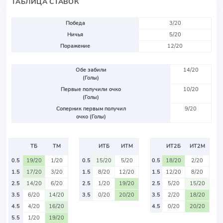
ТАБЛИЦА СТАВОК
Победа
3/20
Ничья
5/20
Поражение
12/20
Обе забили
14/20
(Голы)
Первые получили очко
10/20
(Голы)
Соперник первым получил
9/20
очко (Голы)
ТБ
ТМ
ИТБ
ИТМ
ИТ2Б
ИТ2М
0.5
19/20
1/20
0.5
15/20
5/20
0.5
18/20
2/20
1.5
17/20
3/20
1.5
8/20
12/20
1.5
12/20
8/20
2.5
14/20
6/20
2.5
1/20
19/20
2.5
5/20
15/20
3.5
6/20
14/20
3.5
0/20
20/20
3.5
2/20
18/20
4.5
4/20
16/20
4.5
0/20
20/20
5.5
1/20
19/20