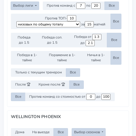
Выбор лиги
Против команд с
по
Все
Против ТОП-
Все
за
матчей
Победа от
Победа
Победа соп.
Все
до 1.5
до 1.5
до
Победа в 1-
Поражение в 1-
Ничья в 1-
Все
тайме
тайме
тайме
Только с текущим тренером
Все
После 🏆
Кроме после 🏆
Все
Все
Против команд со стоимостью от
до
WELLINGTON PHOENIX
Дома
На выезде
Все
Выбор сезонов