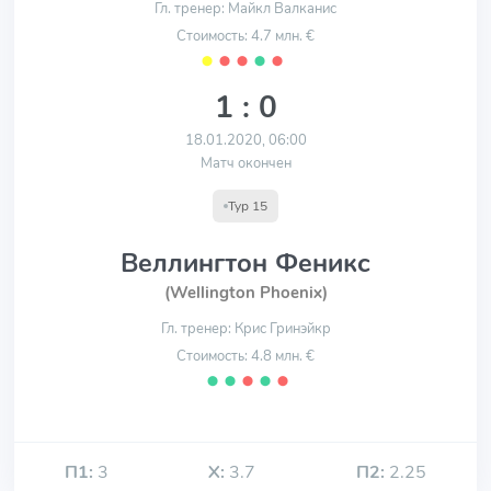
Гл. тренер: Майкл Валканис
Стоимость: 4.7 млн. €
⬤
⬤
⬤
⬤
⬤
1 : 0
18.01.2020, 06:00
Матч окончен
Тур 15
Веллингтон Феникс
(Wellington Phoenix)
Гл. тренер: Крис Гринэйкр
Стоимость: 4.8 млн. €
⬤
⬤
⬤
⬤
⬤
П1:
3
Х:
3.7
П2:
2.25