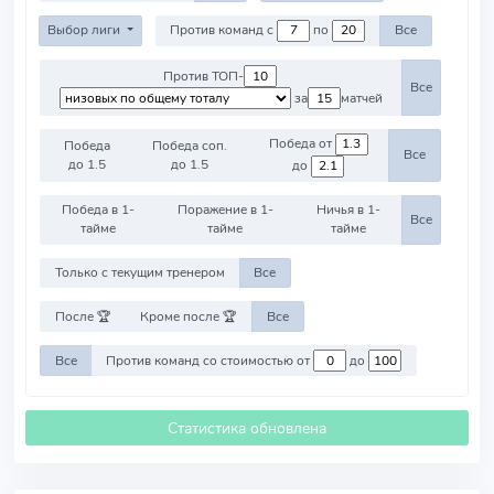
Выбор лиги
Против команд с
по
Все
Против ТОП-
Все
за
матчей
Победа от
Победа
Победа соп.
Все
до 1.5
до 1.5
до
Победа в 1-
Поражение в 1-
Ничья в 1-
Все
тайме
тайме
тайме
Только с текущим тренером
Все
После 🏆
Кроме после 🏆
Все
Все
Против команд со стоимостью от
до
Статистика обновлена