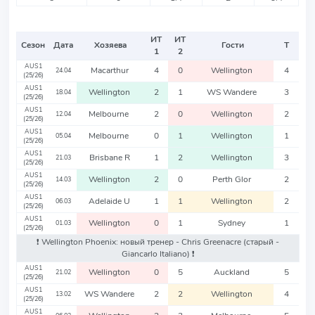
ИТ
ИТ
Сезон
Дата
Хозяева
Гости
Т
1
2
AUS1
Macarthur
4
0
Wellington
4
24.04
(25/26)
AUS1
Wellington
2
1
WS Wandere
3
18.04
(25/26)
AUS1
Melbourne
2
0
Wellington
2
12.04
(25/26)
AUS1
Melbourne
0
1
Wellington
1
05.04
(25/26)
AUS1
Brisbane R
1
2
Wellington
3
21.03
(25/26)
AUS1
Wellington
2
0
Perth Glor
2
14.03
(25/26)
AUS1
Adelaide U
1
1
Wellington
2
06.03
(25/26)
AUS1
Wellington
0
1
Sydney
1
01.03
(25/26)
❗️ Wellington Phoenix: новый тренер - Chris Greenacre
(старый -
Giancarlo Italiano)
❗️
AUS1
Wellington
0
5
Auckland
5
21.02
(25/26)
AUS1
WS Wandere
2
2
Wellington
4
13.02
(25/26)
AUS1