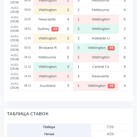
Wellington
2
3
Melbourne
5
06.02
(25/26)
AUS1
Wellington
2
2
Melbourne
4
30.01
(25/26)
AUS1
Newcastle
4
1
Wellington
5
23.01
(25/26)
AUS1
Sydney
0
2
Wellington
2
43
18.01
(25/26)
AUS1
Wellington
2
2
Adelaide U
4
11.01
(25/26)
AUS1
Brisbane R
0
3
Wellington
3
38
03.01
(25/26)
AUS1
Melbourne
5
1
Wellington
6
29.12
(25/26)
AUS1
Wellington
3
1
Central Co
4
21.12
(25/26)
AUS1
Wellington
1
3
Newcastle
4
14.12
(25/26)
AUS1
Auckland
3
1
Wellington
4
46
06.12
(25/26)
ТАБЛИЦА СТАВОК
Победа
7/20
Ничья
4/20