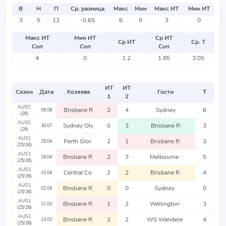
В
Н
П
Ср. разница
Макс
Мин
Макс ИТ
Мин ИТ
3
5
12
-0.65
6
0
3
0
Макс ИТ
Мин ИТ
Ср ИТ
Ср ИТ
Ср. Т
Соп
Соп
Соп
4
0
1.2
1.85
3.05
ИТ
ИТ
Сезон
Дата
Хозяева
Гости
Т
1
2
AUSC
Brisbane R
2
4
Sydney
6
09.08
(26)
AUSC
Sydney Oly
0
3
Brisbane R
3
30.07
(26)
AUS1
Perth Glor
2
1
Brisbane R
3
25.04
(25/26)
AUS1
Brisbane R
2
3
Melbourne
5
18.04
(25/26)
AUS1
Central Co
2
2
Brisbane R
4
10.04
(25/26)
AUS1
Brisbane R
0
0
Sydney
0
02.04
(25/26)
AUS1
Brisbane R
1
2
Wellington
3
21.03
(25/26)
AUS1
Brisbane R
2
2
WS Wandere
4
13.03
(25/26)