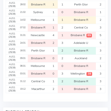
AUS1
Brisbane R
1
1
Perth Glor
2
28.02
(25/26)
AUS1
Sydney
1
0
Brisbane R
1
21.02
(25/26)
AUS1
Melbourne
1
1
Brisbane R
2
14.02
(25/26)
AUS1
Brisbane R
1
2
Central Co
3
07.02
(25/26)
AUS1
Newcastle
4
1
Brisbane R
5
89
31.01
(25/26)
AUS1
Brisbane R
2
3
Adelaide U
5
24.01
(25/26)
AUS1
Perth Glor
1
2
Brisbane R
3
16.01
(25/26)
AUS1
Brisbane R
0
2
Auckland
2
09.01
(25/26)
AUS1
Melbourne
1
0
Brisbane R
1
06.01
(25/26)
AUS1
Brisbane R
0
3
Wellington
3
38
03.01
(25/26)
AUS1
Central Co
1
2
Brisbane R
3
31.12
(25/26)
AUS1
Macarthur
2
1
Brisbane R
3
19.12
(25/26)