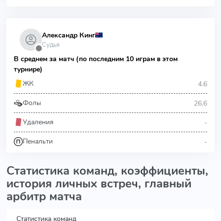
Александр Кинг
Судья
⬤
В среднем за матч (по последним 10 играм в этом
турнире)
4.6
ЖК
26.6
Фолы
-
Удаления
-
Пенальти
Статистика команд, коэффициенты,
история личных встреч, главный
арбитр матча
Статистика команд