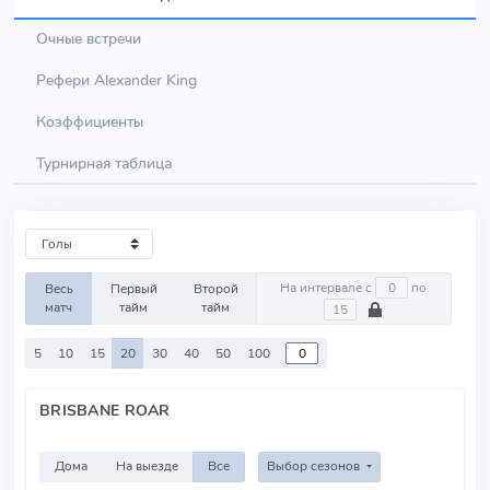
Очные встречи
Рефери Alexander King
Коэффициенты
Турнирная таблица
На интервале с
по
Весь
Первый
Второй
матч
тайм
тайм
5
10
15
20
30
40
50
100
BRISBANE ROAR
Дома
На выезде
Все
Выбор сезонов