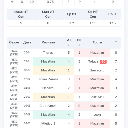
4
6
10
-0.75
7
0
4
0
Макс ИТ
Мин ИТ
Ср ИТ
Ср ИТ
Ср. Т
Соп
Соп
Соп
5
0
1.2
1.95
3.15
ИТ
ИТ
Сезон
Дата
Хозяева
Гости
Т
1
2
MEX1
Tigres
5
1
Mazatlan
6
25.04
(25/26)
MEX1
Mazatlan
4
3
Toluca
7
60
23.04
(25/26)
MEX1
Mazatlan
1
1
Queretaro
2
18.04
(25/26)
MEX1
Unam Pumas
3
1
Mazatlan
4
12.04
(25/26)
MEX1
Necaxa
2
1
Mazatlan
3
04.04
(25/26)
MEX1
Mazatlan
1
1
Cruz Azul
2
21.03
(25/26)
MEX1
Club Ameri
2
0
Mazatlan
2
16.03
(25/26)
MEX1
Mazatlan
4
2
Leon
6
07.03
(25/26)
MEX1
Atletico S
4
1
Mazatlan
5
04.03
(25/26)