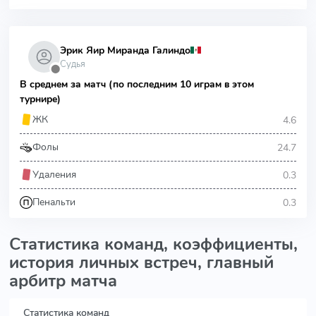
Эрик Яир Миранда Галиндо
Судья
⬤
В среднем за матч (по последним 10 играм в этом
турнире)
4.6
ЖК
24.7
Фолы
0.3
Удаления
0.3
Пенальти
Статистика команд, коэффициенты,
история личных встреч, главный
арбитр матча
Статистика команд