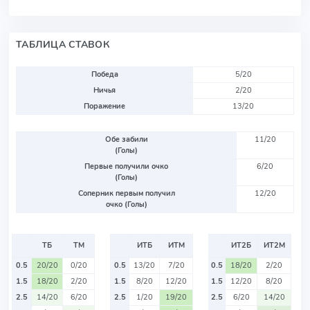
ТАБЛИЦА СТАВОК
Победа
5/20
Ничья
2/20
Поражение
13/20
Обе забили
11/20
(Голы)
Первые получили очко
6/20
(Голы)
Соперник первым получил
12/20
очко (Голы)
ТБ
ТМ
ИТБ
ИТМ
ИТ2Б
ИТ2М
0.5
20/20
0/20
0.5
13/20
7/20
0.5
18/20
2/20
1.5
18/20
2/20
1.5
8/20
12/20
1.5
12/20
8/20
2.5
14/20
6/20
2.5
1/20
19/20
2.5
6/20
14/20