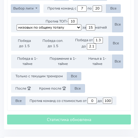
Выбор лиги
Против команд с
по
Все
Против ТОП-
Все
за
матчей
Победа от
Победа
Победа соп.
Все
до 1.5
до 1.5
до
Победа в 1-
Поражение в 1-
Ничья в 1-
Все
тайме
тайме
тайме
Только с текущим тренером
Все
После 🏆
Кроме после 🏆
Все
Все
Против команд со стоимостью от
до
Статистика обновлена