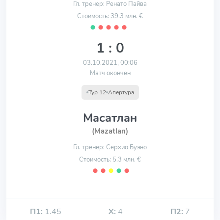
Гл. тренер: Ренато Пайва
Стоимость: 39.3 млн. €
⬤
⬤
⬤
⬤
⬤
1 : 0
03.10.2021, 00:06
Матч окончен
Тур 12
Апертура
Масатлан
(Mazatlan)
Гл. тренер: Серхио Буэно
Стоимость: 5.3 млн. €
⬤
⬤
⬤
⬤
⬤
П1:
1.45
Х:
4
П2:
7