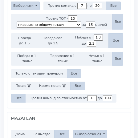
Выбор лиги
Против команд с
по
Все
Против ТОП-
Все
за
матчей
Победа от
Победа
Победа соп.
Все
до 1.5
до 1.5
до
Победа в 1-
Поражение в 1-
Ничья в 1-
Все
тайме
тайме
тайме
Только с текущим тренером
Все
После 🏆
Кроме после 🏆
Все
Все
Против команд со стоимостью от
до
MAZATLAN
Дома
На выезде
Все
Выбор сезонов