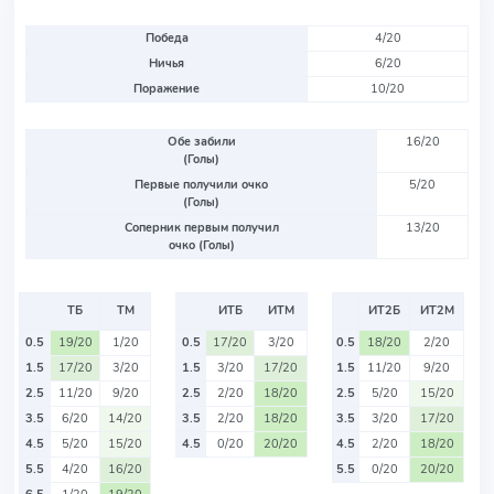
Победа
4/20
Ничья
6/20
Поражение
10/20
Обе забили
16/20
(Голы)
Первые получили очко
5/20
(Голы)
Соперник первым получил
13/20
очко (Голы)
ТБ
ТМ
ИТБ
ИТМ
ИТ2Б
ИТ2М
0.5
19/20
1/20
0.5
17/20
3/20
0.5
18/20
2/20
1.5
17/20
3/20
1.5
3/20
17/20
1.5
11/20
9/20
2.5
11/20
9/20
2.5
2/20
18/20
2.5
5/20
15/20
3.5
6/20
14/20
3.5
2/20
18/20
3.5
3/20
17/20
4.5
5/20
15/20
4.5
0/20
20/20
4.5
2/20
18/20
5.5
4/20
16/20
5.5
0/20
20/20