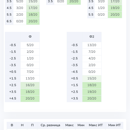
3.5
5/20
15/20
3.5
0/20
20/20
3.5
3/20
17/20
4.5
3/20
17/20
4.5
1/20
19/20
5.5
2/20
18/20
5.5
0/20
20/20
6.5
0/20
20/20
Ф
Ф2
-0.5
5/20
-0.5
13/20
-1.5
2/20
-1.5
7/20
-2.5
1/20
-2.5
4/20
-3.5
0/20
-3.5
2/20
+0.5
7/20
-4.5
0/20
+1.5
13/20
+0.5
15/20
+2.5
16/20
+1.5
18/20
+3.5
18/20
+2.5
19/20
+4.5
20/20
+3.5
20/20
В
Н
П
Ср. разница
Макс
Мин
Макс ИТ
Мин ИТ