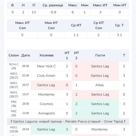
В
Н
П
Ср. разница
Макс
Мин
Макс ИТ
Мин ИТ
5
2
13
-0.9
6
1
3
0
Макс ИТ
Мин ИТ
Ср ИТ
Ср ИТ
Ср. Т
Соп
Соп
Соп
5
0
1.1
2
3.1
ИТ
ИТ
Сезон
Дата
Хозяева
Гости
Т
1
2
NCALC
New York C
2
0
Santos Lag
2
06.08
(26)
MEX1
Club Ameri
3
0
Santos Lag
3
02.08
(26/27)
MEX1
Santos Lag
0
1
Atlas
1
26.07
(26/27)
MEX1
Monterrey
3
2
Santos Lag
5
19.07
(26/27)
FRIC
Cosmos
1
2
Santos Lag
3
28.06
(26)
FRIC
Annapolis
0
2
Santos Lag
2
23.06
(26)
❗️ Santos Laguna: новый тренер - Renato Paiva
(старый - Omar Tapia)
❗️
MEX1
Santos Lag
3
0
Monterrey
3
26.04
(25/26)