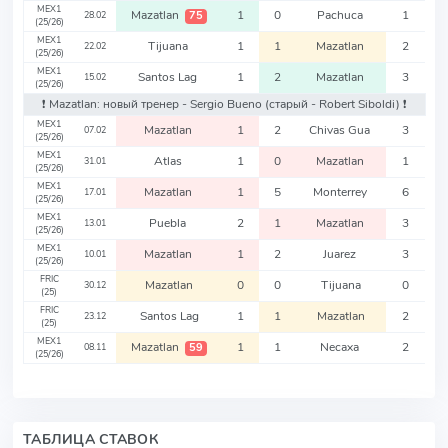
MEX1
Mazatlan
1
0
Pachuca
1
75
28.02
(25/26)
MEX1
Tijuana
1
1
Mazatlan
2
22.02
(25/26)
MEX1
Santos Lag
1
2
Mazatlan
3
15.02
(25/26)
❗️ Mazatlan: новый тренер - Sergio Bueno
(старый - Robert Siboldi)
❗️
MEX1
Mazatlan
1
2
Chivas Gua
3
07.02
(25/26)
MEX1
Atlas
1
0
Mazatlan
1
31.01
(25/26)
MEX1
Mazatlan
1
5
Monterrey
6
17.01
(25/26)
MEX1
Puebla
2
1
Mazatlan
3
13.01
(25/26)
MEX1
Mazatlan
1
2
Juarez
3
10.01
(25/26)
FRIC
Mazatlan
0
0
Tijuana
0
30.12
(25)
FRIC
Santos Lag
1
1
Mazatlan
2
23.12
(25)
MEX1
Mazatlan
1
1
Necaxa
2
59
08.11
(25/26)
ТАБЛИЦА СТАВОК