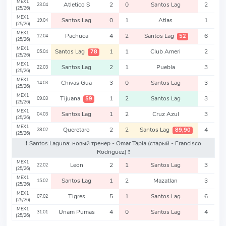
MEX1
Atletico S
2
0
Santos Lag
2
23.04
(25/26)
MEX1
Santos Lag
0
1
Atlas
1
19.04
(25/26)
MEX1
Pachuca
4
2
Santos Lag
6
52
12.04
(25/26)
MEX1
Santos Lag
1
1
Club Ameri
2
78
05.04
(25/26)
MEX1
Santos Lag
2
1
Puebla
3
22.03
(25/26)
MEX1
Chivas Gua
3
0
Santos Lag
3
14.03
(25/26)
MEX1
Tijuana
1
2
Santos Lag
3
59
09.03
(25/26)
MEX1
Santos Lag
1
2
Cruz Azul
3
04.03
(25/26)
MEX1
Queretaro
2
2
Santos Lag
4
89,90
28.02
(25/26)
❗️ Santos Laguna: новый тренер - Omar Tapia
(старый - Francisco
Rodriguez)
❗️
MEX1
Leon
2
1
Santos Lag
3
22.02
(25/26)
MEX1
Santos Lag
1
2
Mazatlan
3
15.02
(25/26)
MEX1
Tigres
5
1
Santos Lag
6
07.02
(25/26)
MEX1
Unam Pumas
4
0
Santos Lag
4
31.01
(25/26)