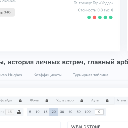
ч окончен
Гл. тренер: Гари Уоддок
Стоимость: 0.8 тыс. €
ур 3
Юг
⬤
⬤
⬤
⬤
⬤
, история личных встреч, главный арб
even Hughes
Коэффициенты
Турнирная таблица
Офсайды
Фолы
Уд. в створ
Ауты
Атаки
по
5
10
15
20
30
40
50
100
WEALDSTONE