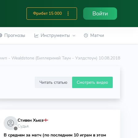
Войти
Фрибет 15 000
Прогнозы
Инструменты
Матчи
 Town - Wealdstone (Биллерикей Таун - Уэлдстоун) 10.08.2018
Читать статью
Смотреть видео
Стивен Хьюз
Судья
⬤
В среднем за матч (по последним 10 играм в этом