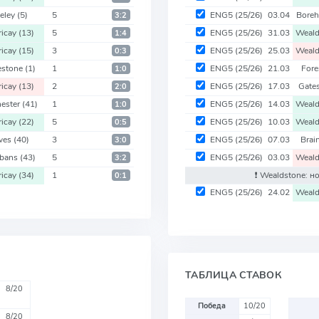
eley
(5)
5
ENG5
(25/26)
03.04
Bore
3:2
ericay
(13)
5
ENG5
(25/26)
31.03
Weal
1:4
ericay
(15)
3
ENG5
(25/26)
25.03
Weal
0:3
estone
(1)
1
ENG5
(25/26)
21.03
Fore
1:0
ericay
(13)
2
ENG5
(25/26)
17.03
Gate
2:0
hester
(41)
1
ENG5
(25/26)
14.03
Weal
1:0
ericay
(22)
5
ENG5
(25/26)
10.03
Weal
0:5
wes
(40)
3
ENG5
(25/26)
07.03
Brai
3:0
lbans
(43)
5
ENG5
(25/26)
03.03
Weal
3:2
ericay
(34)
1
❗️ Wealdstone: 
0:1
ENG5
(25/26)
24.02
Weal
ТАБЛИЦА СТАВОК
8/20
Победа
10/20
8/20