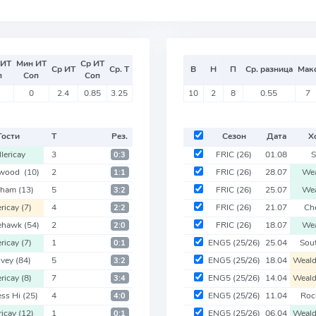
 ИТ
Мин ИТ
Ср ИТ
Ср ИТ
Ср. Т
В
Н
П
Ср. разница
Мак
п
Соп
Соп
0
2.4
0.85
3.25
10
2
8
0.55
7
Гости
Т
Рез.
Сезон
Дата
Х
llericay
3
FRIC
(26)
01.08
S
0:3
twood
(10)
2
FRIC
(26)
28.07
Wea
1:1
tham
(13)
5
FRIC
(26)
25.07
Wea
3:2
ericay
(7)
4
FRIC
(26)
21.07
Ch
2:2
ehawk
(54)
2
FRIC
(26)
18.07
Wea
2:0
ericay
(7)
1
ENG5
(25/26)
25.04
Sou
0:1
nvey
(84)
5
ENG5
(25/26)
18.04
Weal
3:2
ericay
(8)
7
ENG5
(25/26)
14.04
Weal
3:4
ess Hi
(25)
4
ENG5
(25/26)
11.04
Roc
4:0
ericay
(12)
1
ENG5
(25/26)
06.04
Weal
0:1