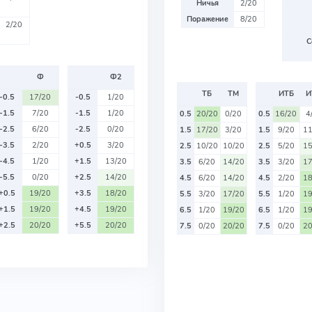
Ничья
2/20
Поражение
8/20
2/20
С
Ф
Ф2
ТБ
ТМ
ИТБ
И
-0.5
17/20
-0.5
1/20
-1.5
7/20
-1.5
1/20
0.5
20/20
0/20
0.5
16/20
4
-2.5
6/20
-2.5
0/20
1.5
17/20
3/20
1.5
9/20
11
-3.5
2/20
+0.5
3/20
2.5
10/20
10/20
2.5
5/20
15
-4.5
1/20
+1.5
13/20
3.5
6/20
14/20
3.5
3/20
17
-5.5
0/20
+2.5
14/20
4.5
6/20
14/20
4.5
2/20
18
+0.5
19/20
+3.5
18/20
5.5
3/20
17/20
5.5
1/20
19
+1.5
19/20
+4.5
19/20
6.5
1/20
19/20
6.5
1/20
19
+2.5
20/20
+5.5
20/20
7.5
0/20
20/20
7.5
0/20
20