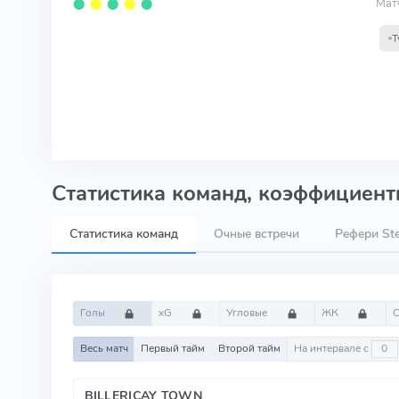
Мат
⬤
⬤
⬤
⬤
⬤
Т
Статистика команд, коэффициенты
Статистика команд
Очные встречи
Рефери St
Голы
xG
Угловые
ЖК
Весь матч
Первый тайм
Второй тайм
На интервале с
BILLERICAY TOWN