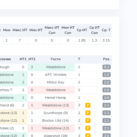
Макс ИТ
Мин ИТ
Ср ИТ
с
Мин
Макс ИТ
Мин ИТ
Ср ИТ
Ср. Т
Соп
Соп
Соп
1
7
0
5
0
1.85
1.3
3.15
озяева
ИТ
1
ИТ
2
Гости
Т
Рез.
lough
0
2
Wealdstone
2
0:2
ldstone
1
0
AFC Wimble
1
1:0
ldstone
2
0
Milton Key
2
2:0
ertsey T
2
0
Wealdstone
2
2:0
ldstone
1
0
Hemel Hemp
1
1:0
thend
(6)
2
1
Wealdstone
(13)
3
Р
2:1
dstone
(12)
1
1
Scunthorpe
(5)
2
Р
1:1
dstone
(12)
1
1
Boston Utd
(14)
2
Р
1:1
hdale
(2)
2
1
Wealdstone
(12)
3
Р
2:1
dstone
(12)
3
0
Aldershot
(18)
3
Р
3:0