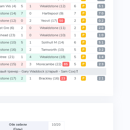
ham Wo
(4)
5
1
Wealdstone
(12)
6
Р
5:1
dstone
(14)
7
0
Hartlepool
(9)
7
Р
7:0
dstone
(12)
0
2
Yeovil
(17)
2
50
Р
0:2
st Gre
(6)
2
0
Wealdstone
(11)
2
Р
2:0
shead
(23)
1
0
Wealdstone
(10)
1
Р
1:0
dstone
(10)
5
1
Solihull M
(14)
6
Р
5:1
dstone
(16)
3
2
Tamworth
(10)
5
Р
3:2
ntree
(21)
1
4
Wealdstone
(18)
5
Р
1:4
dstone
(15)
2
3
Morecambe
(22)
5
85
Р
2:3
новый тренер - Gary Waddock
(старый - Sam Cox)
❗️
dstone
(17)
2
1
Brackley
(16)
3
23
Р
2:1
Обе забили
10/20
(Голы)