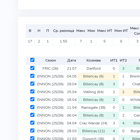
Макс
В
Н
П
Ср. разница
Макс
Мин
Макс ИТ
Мин ИТ
Со
17
2
1
1.55
7
1
5
0
3
Сезон
Дата
Хозяева
ИТ
1
ИТ
2
FRIC
(26)
21.07
Dartford
0
3
Bi
ENNON
(25/26)
04.05
Billericay
(6)
1
1
Bren
ENNON
(25/26)
29.04
Billericay
(8)
3
2
Cha
ENNON
(25/26)
25.04
Welling
(64)
2
2
Bill
ENNON
(25/26)
18.04
Billericay
(8)
2
0
Whit
ENNON
(25/26)
11.04
Ramsgate
(38)
0
1
Bill
ENNON
(25/26)
06.04
Billericay
(8)
3
2
Ca
ENNON
(25/26)
04.04
Cray Wande
(24)
3
4
Bill
ENNON
(25/26)
28.03
Billericay
(11)
4
0
Burg
ENNON
(25/26)
21.03
Dulwich
(36)
0
1
Bill