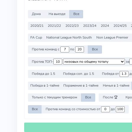
Дома
На выезде
Все
2020/21
2021/22
2022/23
2023/24
2024
2024/25
FA Cup
National League North South
Non League Premier
Против команд с
по
Все
Против ТОП-
за
Победа до 1.5
Победа соп. до 1.5
Победа от
д
Победа в 1-тайме
Поражение в 1-тайме
Ничья в 1-тайме
Только с текущим тренером
Все
После 🏆
Кро
Все
Против команд со стоимостью от
до