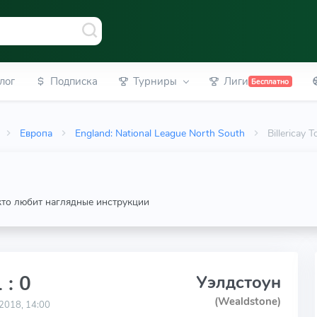
лог
Подписка
Турниры
Лиги
Бесплатно
Европа
England: National League North South
Billericay
 кто любит наглядные инструкции
 : 0
Уэлдстоун
(Wealdstone)
2018, 14:00