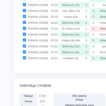
ENNON
(25/26)
14.03
Billericay
(13)
3
2
Av
ENNON
(25/26)
07.03
Cray Valle
(74)
1
4
Bill
ENNON
(25/26)
03.03
Lewes
(53)
0
3
Bill
ENNON
(25/26)
28.02
Billericay
(19)
1
0
Folk
ENNON
(25/26)
21.02
St Albans
(41)
2
0
Bill
ENNON
(25/26)
14.02
Billericay
(15)
1
0
Chic
ENNON
(25/26)
07.02
Potters Ba
(84)
0
5
Bill
ENNON
(25/26)
31.01
Billericay
(23)
3
0
Le
ENNON
(25/26)
27.01
Billericay
(30)
3
2
St A
ENNON
(25/26)
24.01
Chatham
(5)
0
1
Bill
ТАБЛИЦА СТАВОК
Победа
17/20
Обе забили
(Голы)
Ничья
2/20
Первые получили очко