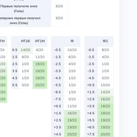
Первые получили очко
9/20
(Голы)
оперник первым получил
9/20
очко (Голы)
ТМ
ИТ2Б
ИТ2М
Ф
Ф2
/20
0.5
14/20
6/20
-0.5
10/20
-0.5
8/20
/20
1.5
8/20
12/20
-1.5
6/20
-1.5
4/20
/20
2.5
2/20
18/20
-2.5
4/20
-2.5
1/20
/20
3.5
1/20
19/20
-3.5
2/20
-3.5
1/20
/20
4.5
1/20
19/20
-4.5
1/20
-4.5
0/20
/20
5.5
0/20
20/20
-5.5
1/20
+0.5
10/20
/20
-6.5
1/20
+1.5
14/20
/20
-7.5
0/20
+2.5
16/20
+0.5
12/20
+3.5
18/20
+1.5
16/20
+4.5
19/20
+2.5
19/20
+5.5
19/20
+3.5
19/20
+6.5
19/20
+4.5
20/20
+7.5
20/20