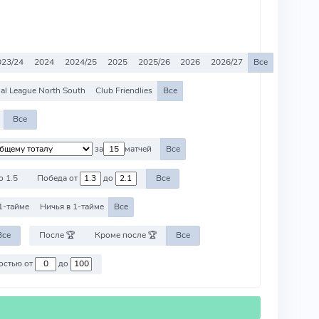
023/24
2024
2024/25
2025
2025/26
2026
2026/27
Все
al League North South
Club Friendlies
Все
Все
за
матчей
Все
о 1.5
Победа от
до
Все
1-тайме
Ничья в 1-тайме
Все
Все
После 🏆
Кроме после 🏆
Все
Против команд со стоимостью от
до