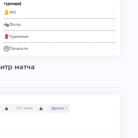
турнире)
-
ЖК
-
Фолы
-
Удаления
-
Пенальти
итр матча
Оп. атаки
Другое