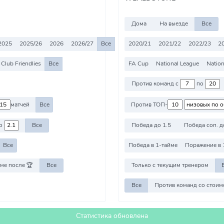
Дома
На выезде
Все
2025
2025/26
2026
2026/27
Все
2020/21
2021/22
2022/23
2
Club Friendlies
Все
FA Cup
National League
Nation
Против команд с
по
матчей
Все
Против ТОП-
о
Все
Победа до 1.5
Победа соп. д
Все
Победа в 1-тайме
Поражение в 
ме после 🏆
Все
Только с текущим тренером
Все
Статистика обновлена