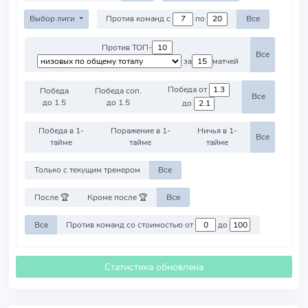
Выбор лиги
Против команд с
по
Все
Против ТОП-
Все
за
матчей
Победа от
Победа
Победа соп.
Все
до 1.5
до 1.5
до
Победа в 1-
Поражение в 1-
Ничья в 1-
Все
тайме
тайме
тайме
Только с текущим тренером
Все
После 🏆
Кроме после 🏆
Все
Все
Против команд со стоимостью от
до
Статистика обновлена