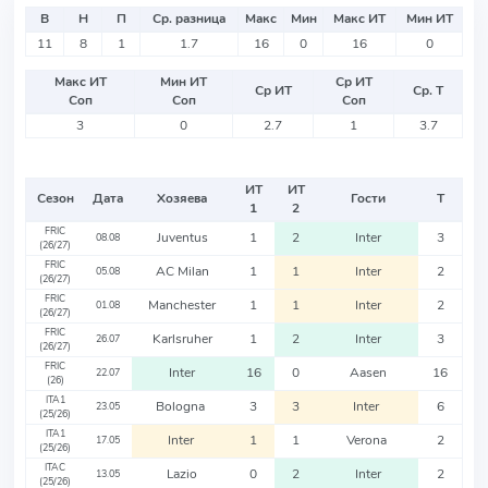
В
Н
П
Ср. разница
Макс
Мин
Макс ИТ
Мин ИТ
11
8
1
1.7
16
0
16
0
Макс ИТ
Мин ИТ
Ср ИТ
Ср ИТ
Ср. Т
Соп
Соп
Соп
3
0
2.7
1
3.7
ИТ
ИТ
Сезон
Дата
Хозяева
Гости
Т
1
2
FRIC
Juventus
1
2
Inter
3
08.08
(26/27)
FRIC
AC Milan
1
1
Inter
2
05.08
(26/27)
FRIC
Manchester
1
1
Inter
2
01.08
(26/27)
FRIC
Karlsruher
1
2
Inter
3
26.07
(26/27)
FRIC
Inter
16
0
Aasen
16
22.07
(26)
ITA1
Bologna
3
3
Inter
6
23.05
(25/26)
ITA1
Inter
1
1
Verona
2
17.05
(25/26)
ITAC
Lazio
0
2
Inter
2
13.05
(25/26)