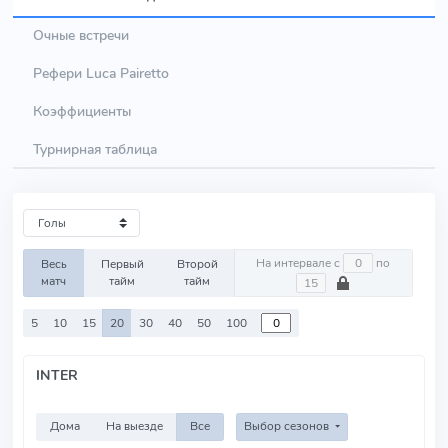
Очные встречи
Рефери Luca Pairetto
Коэффициенты
Турнирная таблица
На интервале с
по
Весь
Первый
Второй
матч
тайм
тайм
5
10
15
20
30
40
50
100
INTER
Дома
На выезде
Все
Выбор сезонов