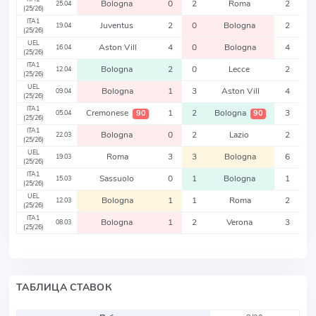
Bologna
0
2
Roma
2
25.04
(25/26)
ITA1
Juventus
2
0
Bologna
2
19.04
(25/26)
UEL
Aston Vill
4
0
Bologna
4
16.04
(25/26)
ITA1
Bologna
2
0
Lecce
2
12.04
(25/26)
UEL
Bologna
1
3
Aston Vill
4
09.04
(25/26)
ITA1
Cremonese
1
2
Bologna
3
90
90
05.04
(25/26)
ITA1
Bologna
0
2
Lazio
2
22.03
(25/26)
UEL
Roma
3
3
Bologna
6
19.03
(25/26)
ITA1
Sassuolo
0
1
Bologna
1
15.03
(25/26)
UEL
Bologna
1
1
Roma
2
12.03
(25/26)
ITA1
Bologna
1
2
Verona
3
08.03
(25/26)
ТАБЛИЦА СТАВОК