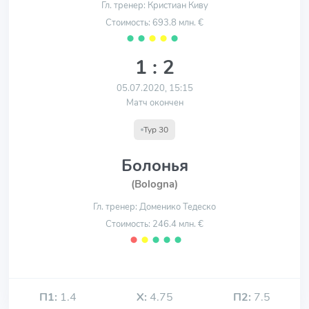
Гл. тренер: Кристиан Киву
Стоимость: 693.8 млн. €
⬤
⬤
⬤
⬤
⬤
1 : 2
05.07.2020, 15:15
Матч окончен
Тур 30
Болонья
(Bologna)
Гл. тренер: Доменико Тедеско
Стоимость: 246.4 млн. €
⬤
⬤
⬤
⬤
⬤
П1:
1.4
Х:
4.75
П2:
7.5