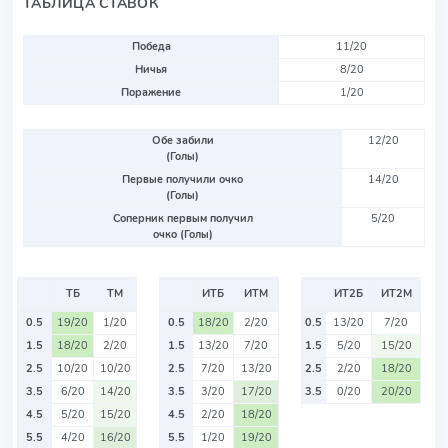
ТАБЛИЦА СТАВОК
Победа
11/20
Ничья
8/20
Поражение
1/20
Обе забили
12/20
(Голы)
Первые получили очко
14/20
(Голы)
Соперник первым получил
5/20
очко (Голы)
ТБ
ТМ
ИТБ
ИТМ
ИТ2Б
ИТ2М
0.5
19/20
1/20
0.5
18/20
2/20
0.5
13/20
7/20
1.5
18/20
2/20
1.5
13/20
7/20
1.5
5/20
15/20
2.5
10/20
10/20
2.5
7/20
13/20
2.5
2/20
18/20
3.5
6/20
14/20
3.5
3/20
17/20
3.5
0/20
20/20
4.5
5/20
15/20
4.5
2/20
18/20
5.5
4/20
16/20
5.5
1/20
19/20