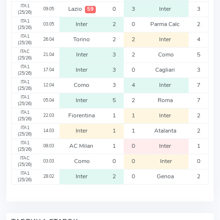
ITA1
Lazio
0
3
Inter
3
59
09.05
(25/26)
ITA1
Inter
2
0
Parma Calc
2
03.05
(25/26)
ITA1
Torino
2
2
Inter
4
26.04
(25/26)
ITAC
Inter
3
2
Como
5
21.04
(25/26)
ITA1
Inter
3
0
Cagliari
3
17.04
(25/26)
ITA1
Como
3
4
Inter
7
12.04
(25/26)
ITA1
Inter
5
2
Roma
7
05.04
(25/26)
ITA1
Fiorentina
1
1
Inter
2
22.03
(25/26)
ITA1
Inter
1
1
Atalanta
2
14.03
(25/26)
ITA1
AC Milan
1
0
Inter
1
08.03
(25/26)
ITAC
Como
0
0
Inter
0
03.03
(25/26)
ITA1
Inter
2
0
Genoa
2
28.02
(25/26)