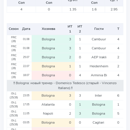
Ср ИТ
Ср. Т
Соп
Соп
Соп
4
0
1.35
1.6
2.95
ИТ
ИТ
Сезон
Дата
Хозяева
Гости
Т
1
2
FRIC
Bologna
3
1
Cambuur
4
01.08
(26)
FRIC
Bologna
3
1
Cambuur
4
01.08
(26)
FRIC
Bologna
2
0
AEP Irakli
2
25.07
(26)
FRIC
Bologna
1
1
Heidenheim
2
22.07
(26)
FRIC
Bologna
0
4
Arminia Bi
4
18.07
(26)
❗️ Bologna: новый тренер - Domenico Tedesco
(старый - Vincenzo
Italiano)
❗️
ITA1
Bologna
3
3
Inter
6
23.05
(25/26)
ITA1
Atalanta
0
1
Bologna
1
17.05
(25/26)
ITA1
Napoli
2
3
Bologna
5
11.05
(25/26)
ITA1
Bologna
0
0
Cagliari
0
03.05
(25/26)
ITA1