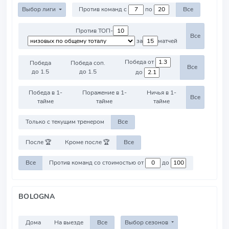
Выбор лиги
Против команд с
по
Все
Против ТОП-
Все
за
матчей
Победа от
Победа
Победа соп.
Все
до 1.5
до 1.5
до
Победа в 1-
Поражение в 1-
Ничья в 1-
Все
тайме
тайме
тайме
Только с текущим тренером
Все
После 🏆
Кроме после 🏆
Все
Все
Против команд со стоимостью от
до
BOLOGNA
Дома
На выезде
Все
Выбор сезонов