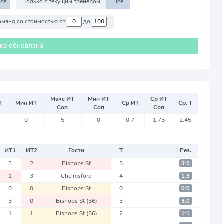
се
Только с текущим тренером
Все
Против команд со стоимостью от
до
ика обновлена
Макс ИТ
Мин ИТ
Ср ИТ
Т
Мин ИТ
Ср ИТ
Ср. Т
Соп
Соп
Соп
0
5
0
0.7
1.75
2.45
ИТ
1
ИТ
2
Гости
Т
Рез.
3
2
Bishops St
5
3:2
1
3
Chelmsford
4
1:3
0
0
Bishops St
0
0:0
3
0
Bishops St
(56)
3
3:0
1
1
Bishops St
(56)
2
1:1