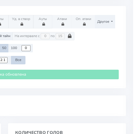
лы
Уд. в створ
Ауты
Атаки
Оп. атаки
Другое
й тайм
На интервале с
по
50
100
Все
ика обновлена
КОЛИЧЕСТВО ГОЛОВ