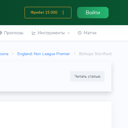
Войти
Фрибет 15 000
Прогнозы
Инструменты
Матчи
ропа
England: Non League Premier
Bishops Stortford
Читать статью