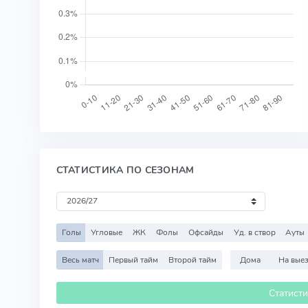
СТАТИСТИКА ПО СЕЗОНАМ
Голы
Угловые
ЖК
Фолы
Офсайды
Уд. в створ
Ауты
Весь матч
Первый тайм
Второй тайм
Дома
На вые
Статист