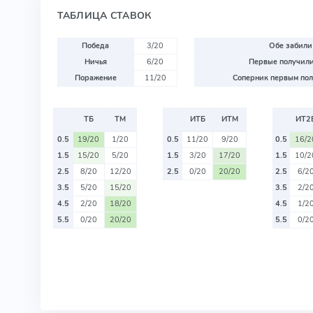
ТАБЛИЦА СТАВОК
Победа
3/20
Обе забили
Ничья
6/20
Первые получили
Поражение
11/20
Соперник первым пол
ТБ
ТМ
ИТБ
ИТМ
ИТ2
0.5
19/20
1/20
0.5
11/20
9/20
0.5
16/2
1.5
15/20
5/20
1.5
3/20
17/20
1.5
10/2
2.5
8/20
12/20
2.5
0/20
20/20
2.5
6/2
3.5
5/20
15/20
3.5
2/2
4.5
2/20
18/20
4.5
1/2
5.5
0/20
20/20
5.5
0/2