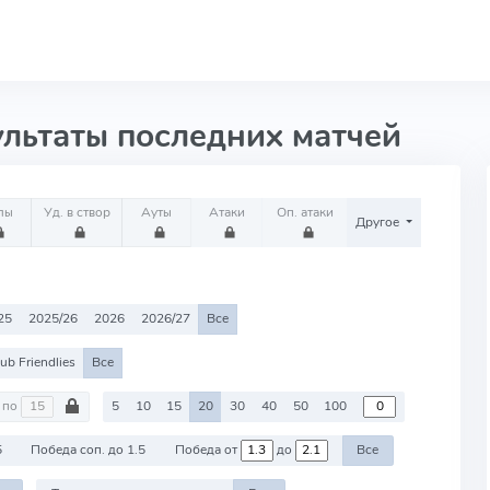
ультаты последних матчей
лы
Уд. в створ
Ауты
Атаки
Оп. атаки
Другое
25
2025/26
2026
2026/27
Все
ub Friendlies
Все
по
5
10
15
20
30
40
50
100
5
Победа соп. до 1.5
Победа от
до
Все