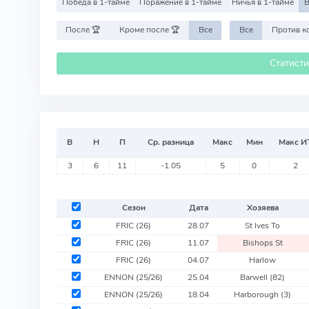
Победа в 1-тайме
Поражение в 1-тайме
Ничья в 1-тайме
В
После 🏆
Кроме после 🏆
Все
Все
Статист
В
Н
П
Ср. разница
Макс
Мин
Макс И
3
6
11
-1.05
5
0
2
Сезон
Дата
Хозяева
FRIC
(26)
28.07
St Ives To
FRIC
(26)
11.07
Bishops St
FRIC
(26)
04.07
Harlow
ENNON
(25/26)
25.04
Barwell
(82)
ENNON
(25/26)
18.04
Harborough
(3)