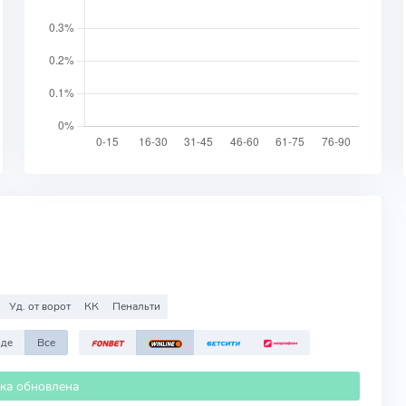
Уд. от ворот
КК
Пенальти
зде
Все
ика обновлена