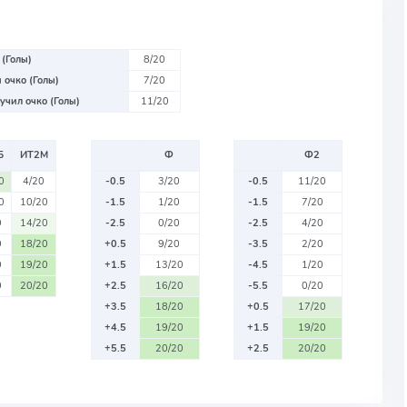
 (Голы)
8/20
 очко (Голы)
7/20
учил очко (Голы)
11/20
Б
ИТ2М
Ф
Ф2
0
4/20
-0.5
3/20
-0.5
11/20
0
10/20
-1.5
1/20
-1.5
7/20
0
14/20
-2.5
0/20
-2.5
4/20
0
18/20
+0.5
9/20
-3.5
2/20
0
19/20
+1.5
13/20
-4.5
1/20
0
20/20
+2.5
16/20
-5.5
0/20
+3.5
18/20
+0.5
17/20
+4.5
19/20
+1.5
19/20
+5.5
20/20
+2.5
20/20