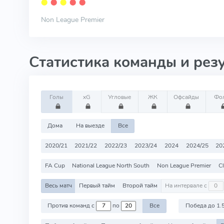
⬤
⬤
⬤
⬤
⬤
Non League Premier
Статистика команды и рез
Голы
xG
Угловые
ЖК
Офсайды
Фо
Дома
На выезде
Все
2020/21
2021/22
2022/23
2023/24
2024
2024/25
20
FA Cup
National League North South
Non League Premier
Cl
Весь матч
Первый тайм
Второй тайм
На интервале с
Против команд с
по
Все
Победа до 1.