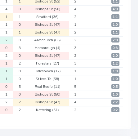
1
1
Bishops St
(52)
2
1:1
4
0
Bishops St
(50)
4
4:0
1
1
Stratford
(36)
2
1:1
1
0
Bishops St
(47)
1
1:0
1
1
Bishops St
(47)
2
1:1
2
0
Alvechurch
(65)
2
2:0
0
3
Harborough
(4)
3
0:3
2
0
Bishops St
(47)
2
2:0
1
2
Foresters
(27)
3
1:2
1
0
Halesowen
(17)
1
1:0
1
0
St Ives To
(58)
1
1:0
0
5
Real Bedfo
(11)
5
0:5
1
0
Bishops St
(50)
1
1:0
2
2
Bishops St
(47)
4
2:2
0
2
Kettering
(51)
2
0:2