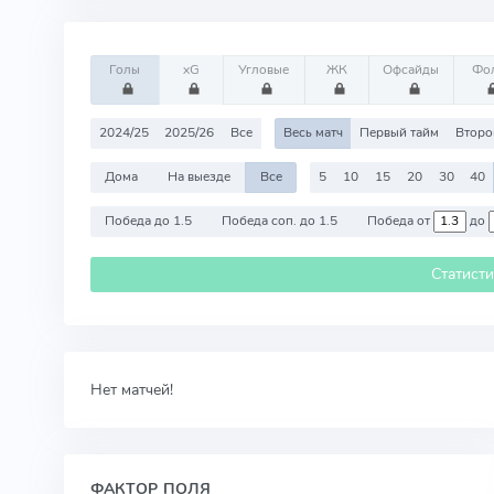
Голы
xG
Угловые
ЖК
Офсайды
Фо
2024/25
2025/26
Все
Весь матч
Первый тайм
Второ
Дома
На выезде
Все
5
10
15
20
30
40
Победа до 1.5
Победа соп. до 1.5
Победа от
до
Статист
Нет матчей!
ФАКТОР ПОЛЯ