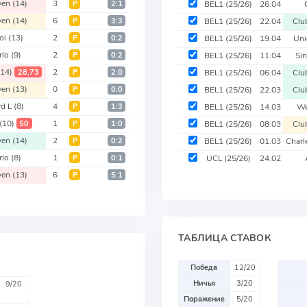
ven
(14)
3
Р
2:1
BEL1
(25/26)
26.04
ven
(14)
6
Р
3:3
BEL1
(25/26)
22.04
Clu
roi
(13)
2
Р
0:2
BEL1
(25/26)
19.04
Uni
rlo
(9)
2
Р
0:2
BEL1
(25/26)
11.04
Sin
(14)
2
28,73
Р
2:0
BEL1
(25/26)
06.04
Clu
ven
(13)
0
Р
0:0
BEL1
(25/26)
22.03
Clu
rd L
(8)
4
Р
1:3
BEL1
(25/26)
14.03
We
(10)
1
50
Р
1:0
BEL1
(25/26)
08.03
Clu
ven
(14)
2
Р
0:2
BEL1
(25/26)
01.03
Charl
rlo
(8)
1
Р
0:1
UCL
(25/26)
24.02
ven
(13)
6
Р
5:1
ТАБЛИЦА СТАВОК
Победа
12/20
Ничья
3/20
9/20
Поражение
5/20