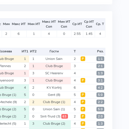
Макс ИТ
Мин ИТ
Ср ИТ
с
Мин
Макс ИТ
Мин ИТ
Ср ИТ
Ср. Т
Соп
Соп
Соп
2
6
1
4
0
2.55
1.45
4
Хозяева
ИТ
1
ИТ
2
Гости
Т
Рез.
lub Bruge
1
1
Union Sain
2
Р
1:1
Rennes
2
1
Club Bruge
3
2:1
lub Bruge
1
3
SC Heerenv
4
1:3
eyenoord
3
1
Club Bruge
4
Р
3:1
lub Bruge
4
2
KV Kortrij
6
4:2
b Bruge
(1)
5
0
Gent
(8)
5
Р
5:0
Mechele
(9)
2
2
Club Bruge
(1)
4
Р
2:2
b Bruge
(2)
5
0
Union Sain
(1)
5
Р
5:0
b Bruge
(2)
2
0
Sint-Truid
(3)
2
63
Р
2:0
erlecht
(5)
1
3
Club Bruge
(2)
4
Р
1:3