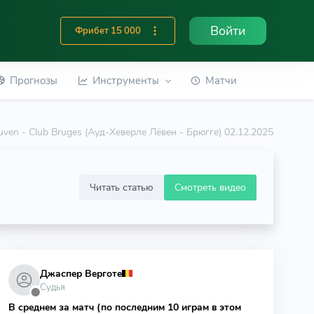
Войти
Фрибет 15 000
Прогнозы
Инструменты
Матчи
ven - Club Bruges (Ауд-Хеверле Лёвен - Брюгге) 02.12.2025
Читать статью
Смотреть видео
Джаспер Верготе
Судья
⬤
В среднем за матч (по последним 10 играм в этом