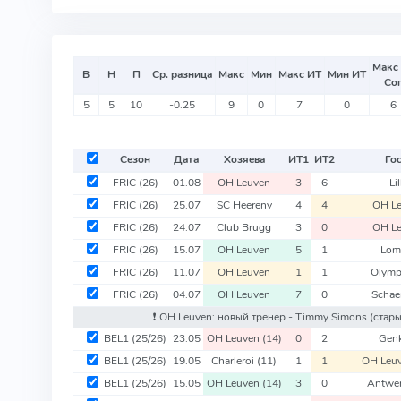
Макс
В
Н
П
Ср. разница
Макс
Мин
Макс ИТ
Мин ИТ
Со
5
5
10
-0.25
9
0
7
0
6
Сезон
Дата
Хозяева
ИТ
1
ИТ
2
Го
FRIC
(26)
01.08
OH Leuven
3
6
Lil
FRIC
(26)
25.07
SC Heerenv
4
4
OH L
FRIC
(26)
24.07
Club Brugg
3
0
OH L
FRIC
(26)
15.07
OH Leuven
5
1
Lom
FRIC
(26)
11.07
OH Leuven
1
1
Olymp
FRIC
(26)
04.07
OH Leuven
7
0
Schae
❗️ OH Leuven: новый тренер - Timmy Simons
(стары
BEL1
(25/26)
23.05
OH Leuven
(14)
0
2
Gen
BEL1
(25/26)
19.05
Charleroi
(11)
1
1
OH Leu
BEL1
(25/26)
15.05
OH Leuven
(14)
3
0
Antwe