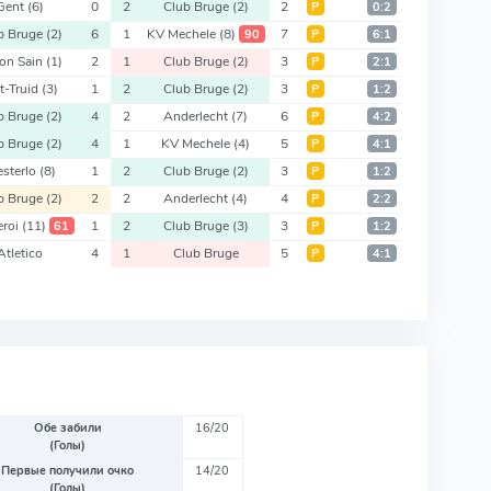
Gent
(6)
0
2
Club Bruge
(2)
2
Р
0:2
b Bruge
(2)
6
1
KV Mechele
(8)
7
90
Р
6:1
on Sain
(1)
2
1
Club Bruge
(2)
3
Р
2:1
t-Truid
(3)
1
2
Club Bruge
(2)
3
Р
1:2
b Bruge
(2)
4
2
Anderlecht
(7)
6
Р
4:2
b Bruge
(2)
4
1
KV Mechele
(4)
5
Р
4:1
sterlo
(8)
1
2
Club Bruge
(2)
3
Р
1:2
b Bruge
(2)
2
2
Anderlecht
(4)
4
Р
2:2
eroi
(11)
1
2
Club Bruge
(3)
3
61
Р
1:2
Atletico
4
1
Club Bruge
5
Р
4:1
Обе забили
16/20
(Голы)
Первые получили очко
14/20
(Голы)