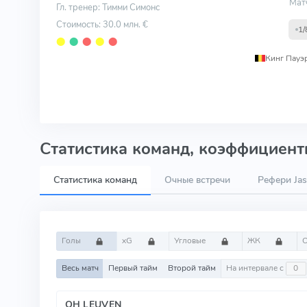
Мат
Гл. тренер: Тимми Симонс
Стоимость: 30.0 млн. €
1/
⬤
⬤
⬤
⬤
⬤
Кинг Пауэ
Статистика команд, коэффициенты
Статистика команд
Очные встречи
Рефери Jas
Голы
xG
Угловые
ЖК
Весь матч
Первый тайм
Второй тайм
На интервале с
OH LEUVEN