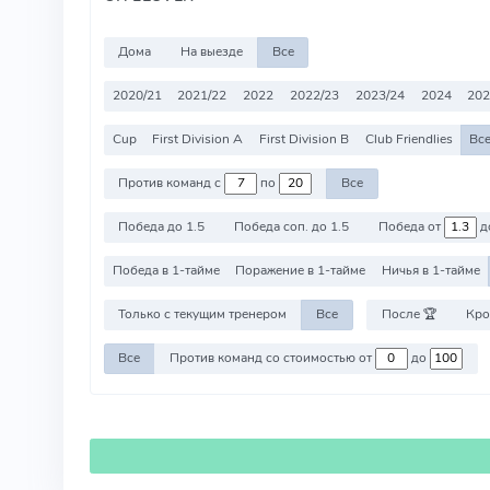
Дома
На выезде
Все
2020/21
2021/22
2022
2022/23
2023/24
2024
202
Cup
First Division A
First Division B
Club Friendlies
Вс
Против команд с
по
Все
Победа до 1.5
Победа соп. до 1.5
Победа от
д
Победа в 1-тайме
Поражение в 1-тайме
Ничья в 1-тайме
Только с текущим тренером
Все
После 🏆
Кро
Все
Против команд со стоимостью от
до