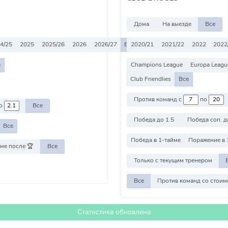
Дома
На выезде
Все
4/25
2025
2025/26
2026
2026/27
Все
2020/21
2021/22
2022
2022
е
Champions League
Europa Leagu
Club Friendlies
Все
Против команд с
по
о
Все
Победа до 1.5
Победа соп. д
Все
Победа в 1-тайме
Поражение в 
ме после 🏆
Все
Только с текущим тренером
Все
Статистика обновлена