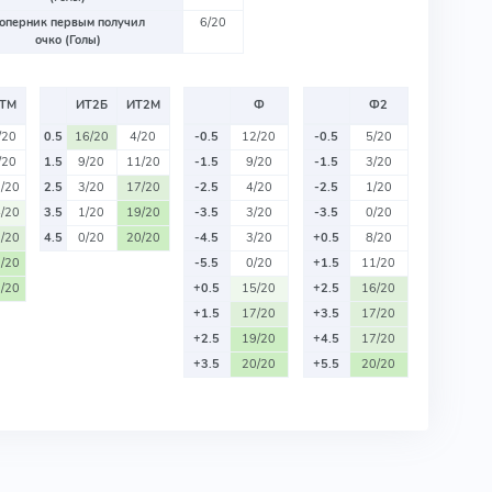
оперник первым получил
6/20
очко (Голы)
ТМ
ИТ2Б
ИТ2М
Ф
Ф2
/20
0.5
16/20
4/20
-0.5
12/20
-0.5
5/20
/20
1.5
9/20
11/20
-1.5
9/20
-1.5
3/20
/20
2.5
3/20
17/20
-2.5
4/20
-2.5
1/20
/20
3.5
1/20
19/20
-3.5
3/20
-3.5
0/20
/20
4.5
0/20
20/20
-4.5
3/20
+0.5
8/20
/20
-5.5
0/20
+1.5
11/20
/20
+0.5
15/20
+2.5
16/20
+1.5
17/20
+3.5
17/20
+2.5
19/20
+4.5
17/20
+3.5
20/20
+5.5
20/20