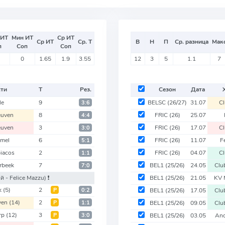
 ИТ
Мин ИТ
Ср ИТ
Ср ИТ
Ср. Т
В
Н
П
Ср. разница
Мак
п
Соп
Соп
0
1.65
1.9
3.55
12
3
5
1.1
7
сти
Т
Рез.
Сезон
Дата
le
9
BELSC
(26/27)
31.07
C
3:6
euven
8
FRIC
(26)
25.07
4:4
euven
3
FRIC
(26)
17.07
C
3:0
mel
6
FRIC
(26)
11.07
F
5:1
iacos
2
FRIC
(26)
04.07
C
1:1
rbeek
7
BEL1
(25/26)
24.05
Clu
7:0
й - Felice Mazzu)
❗️
BEL1
(25/26)
21.05
KV 
k
(5)
2
Р
0:2
BEL1
(25/26)
17.05
Clu
ven
(14)
2
Р
1:1
BEL1
(25/26)
09.05
Clu
rp
(12)
3
Р
3:0
BEL1
(25/26)
03.05
And