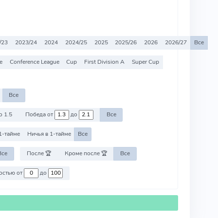
/23
2023/24
2024
2024/25
2025
2025/26
2026
2026/27
Все
e
Conference League
Cup
First Division A
Super Cup
Все
о 1.5
Победа от
до
Все
1-тайме
Ничья в 1-тайме
Все
Все
После 🏆
Кроме после 🏆
Все
Против команд со стоимостью от
до