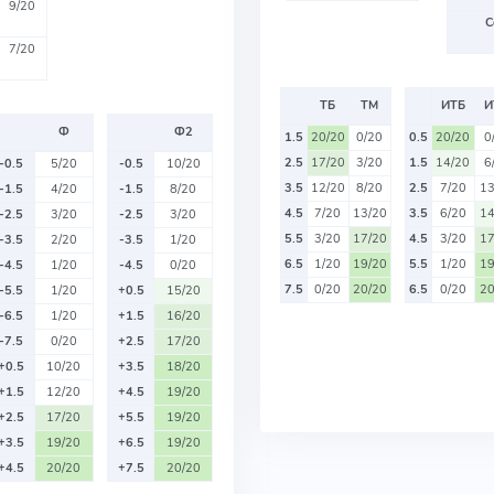
9/20
С
7/20
ТБ
ТМ
ИТБ
И
Ф
Ф2
1.5
20/20
0/20
0.5
20/20
0
2.5
17/20
3/20
1.5
14/20
6
-0.5
5/20
-0.5
10/20
3.5
12/20
8/20
2.5
7/20
13
-1.5
4/20
-1.5
8/20
4.5
7/20
13/20
3.5
6/20
14
-2.5
3/20
-2.5
3/20
5.5
3/20
17/20
4.5
3/20
17
-3.5
2/20
-3.5
1/20
6.5
1/20
19/20
5.5
1/20
19
-4.5
1/20
-4.5
0/20
7.5
0/20
20/20
6.5
0/20
20
-5.5
1/20
+0.5
15/20
-6.5
1/20
+1.5
16/20
-7.5
0/20
+2.5
17/20
+0.5
10/20
+3.5
18/20
+1.5
12/20
+4.5
19/20
+2.5
17/20
+5.5
19/20
+3.5
19/20
+6.5
19/20
+4.5
20/20
+7.5
20/20