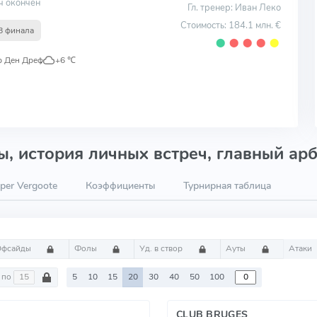
ч окончен
Гл. тренер: Иван Леко
Стоимость: 184.1 млн. €
8 финала
⬤
⬤
⬤
⬤
⬤
р Ден Дреф
,
+6 ℃
, история личных встреч, главный арб
per Vergoote
Коэффициенты
Турнирная таблица
Офсайды
Фолы
Уд. в створ
Ауты
Атаки
по
5
10
15
20
30
40
50
100
CLUB BRUGES