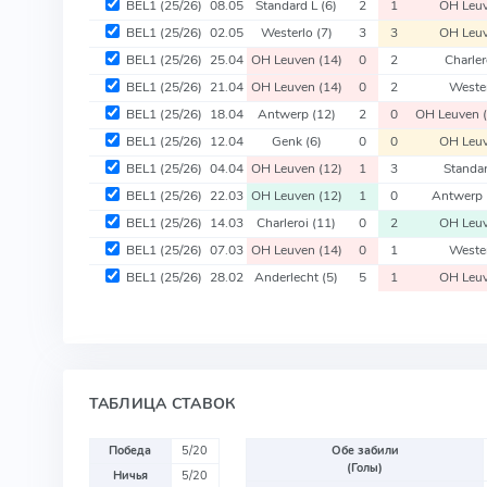
BEL1
(25/26)
08.05
Standard L
(6)
2
1
OH Leu
BEL1
(25/26)
02.05
Westerlo
(7)
3
3
OH Leu
BEL1
(25/26)
25.04
OH Leuven
(14)
0
2
Charle
BEL1
(25/26)
21.04
OH Leuven
(14)
0
2
Weste
BEL1
(25/26)
18.04
Antwerp
(12)
2
0
OH Leuven
BEL1
(25/26)
12.04
Genk
(6)
0
0
OH Leu
BEL1
(25/26)
04.04
OH Leuven
(12)
1
3
Standa
BEL1
(25/26)
22.03
OH Leuven
(12)
1
0
Antwerp
BEL1
(25/26)
14.03
Charleroi
(11)
0
2
OH Leu
BEL1
(25/26)
07.03
OH Leuven
(14)
0
1
Weste
BEL1
(25/26)
28.02
Anderlecht
(5)
5
1
OH Leu
ТАБЛИЦА СТАВОК
Победа
5/20
Обе забили
(Голы)
Ничья
5/20