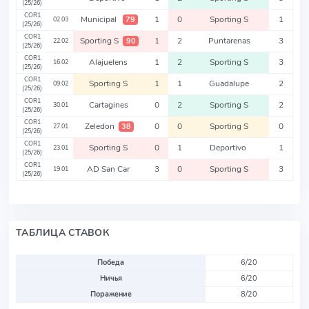
(25/26)
COR1
Municipal
1
0
Sporting S
1
79
02.03
(25/26)
COR1
Sporting S
1
2
Puntarenas
3
90
22.02
(25/26)
COR1
Alajuelens
1
2
Sporting S
3
16.02
(25/26)
COR1
Sporting S
1
1
Guadalupe
2
09.02
(25/26)
COR1
Cartagines
0
2
Sporting S
2
30.01
(25/26)
COR1
Zeledon
0
0
Sporting S
0
38
27.01
(25/26)
COR1
Sporting S
0
1
Deportivo
1
23.01
(25/26)
COR1
AD San Car
3
0
Sporting S
3
19.01
(25/26)
ТАБЛИЦА СТАВОК
Победа
6/20
Ничья
6/20
Поражение
8/20