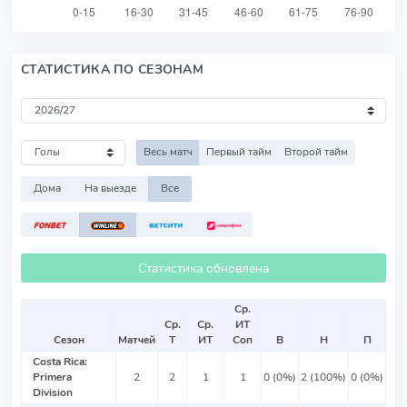
СТАТИСТИКА ПО СЕЗОНАМ
Весь матч
Первый тайм
Второй тайм
Дома
На выезде
Все
Статистика обновлена
Ср.
Ср.
Ср.
ИТ
Сезон
Матчей
Т
ИТ
Соп
В
Н
П
Costa Rica:
Primera
2
2
1
1
0 (0%)
2 (100%)
0 (0%)
Division