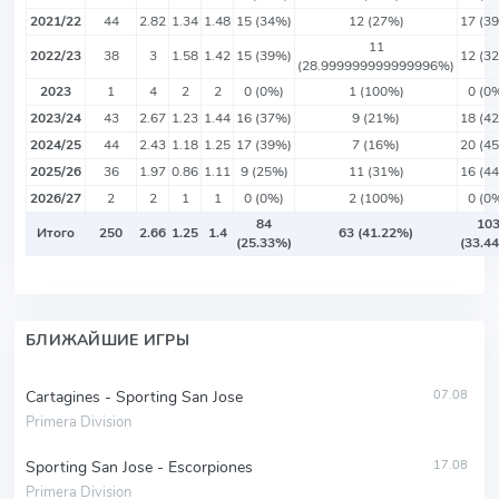
2021/22
44
2.82
1.34
1.48
15 (34%)
12 (27%)
17 (3
11
2022/23
38
3
1.58
1.42
15 (39%)
12 (3
(28.999999999999996%)
2023
1
4
2
2
0 (0%)
1 (100%)
0 (0
2023/24
43
2.67
1.23
1.44
16 (37%)
9 (21%)
18 (4
2024/25
44
2.43
1.18
1.25
17 (39%)
7 (16%)
20 (4
2025/26
36
1.97
0.86
1.11
9 (25%)
11 (31%)
16 (4
2026/27
2
2
1
1
0 (0%)
2 (100%)
0 (0
84
10
Итого
250
2.66
1.25
1.4
63 (41.22%)
(25.33%)
(33.4
БЛИЖАЙШИЕ ИГРЫ
Cartagines - Sporting San Jose
07.08
Primera Division
Sporting San Jose - Escorpiones
17.08
Primera Division