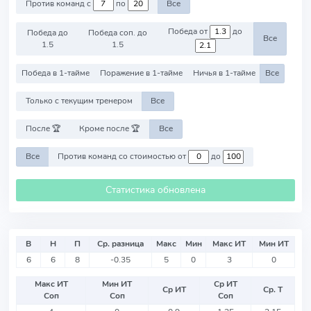
Против команд с
по
Все
Победа от
до
Победа до
Победа соп. до
Все
1.5
1.5
Победа в 1-тайме
Поражение в 1-тайме
Ничья в 1-тайме
Все
Только с текущим тренером
Все
После 🏆
Кроме после 🏆
Все
Все
Против команд со стоимостью от
до
Статистика обновлена
В
Н
П
Ср. разница
Макс
Мин
Макс ИТ
Мин ИТ
6
6
8
-0.35
5
0
3
0
Макс ИТ
Мин ИТ
Ср ИТ
Ср ИТ
Ср. Т
Соп
Соп
Соп