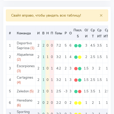
×
Свайп вправо, чтобы увидеть всю таблицу!
Посл.
О/
Ср
Ср
Ср
#
Команда
И
В
Н
П
Голы
Р
О
5
И
Т
ИТ
ИТ2
Deportivo
1
2
2
0
0
7:2
5
6
⬤
⬤
3
4.5
3.5
1
Saprissa
(1)
Alajuelense
2
2
1
1
0
3:2
1
4
⬤
⬤
2
2.5
1.5
1
(2)
Escorpiones
3
2
1
0
1
4:2
2
3
⬤
⬤
1.5
3
2
1
(3)
Cartagines
4
2
1
0
1
3:2
1
3
⬤
⬤
1.5
2.5
1.5
1
(4)
5
Zeledon
(5)
2
1
0
1
2:5
-3
3
⬤
⬤
1.5
3.5
1
2.5
Herediano
6
2
0
2
0
2:2
0
2
⬤
⬤
1
2
1
1
(6)
Sporting