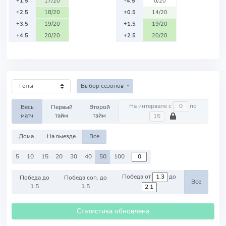
+1.5
17/20
-4.5
0/20
+2.5
18/20
+0.5
14/20
+3.5
19/20
+1.5
19/20
+4.5
20/20
+2.5
20/20
Выбор сезонов
На интервале с
по
Весь
Первый
Второй
матч
тайм
тайм
Дома
На выезде
Все
5
10
15
20
30
40
50
100
Победа от
до
Победа до
Победа соп. до
Все
1.5
1.5
Статистика обновлена