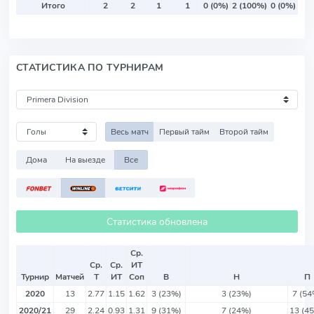
Итого
2
2
1
1
0 (0%)
2 (100%)
0 (0%)
СТАТИСТИКА ПО ТУРНИРАМ
Весь матч
Первый тайм
Второй тайм
Дома
На выезде
Все
Статистика обновлена
Ср.
Ср.
Ср.
ИТ
Турнир
Матчей
Т
ИТ
Соп
В
Н
П
2020
13
2.77
1.15
1.62
3 (23%)
3 (23%)
7 (54
2020/21
29
2.24
0.93
1.31
9 (31%)
7 (24%)
13 (4