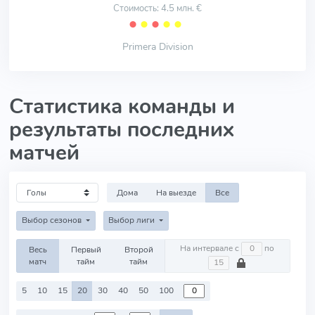
Стоимость: 4.5 млн. €
⬤
⬤
⬤
⬤
⬤
Primera Division
Статистика команды и
результаты последних
матчей
Дома
На выезде
Все
Выбор сезонов
Выбор лиги
На интервале с
по
Весь
Первый
Второй
матч
тайм
тайм
5
10
15
20
30
40
50
100