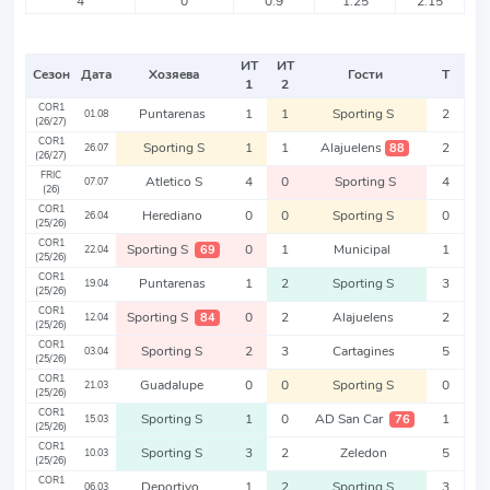
4
0
0.9
1.25
2.15
ИТ
ИТ
Сезон
Дата
Хозяева
Гости
Т
1
2
COR1
Puntarenas
1
1
Sporting S
2
01.08
(26/27)
COR1
Sporting S
1
1
Alajuelens
2
88
26.07
(26/27)
FRIC
Atletico S
4
0
Sporting S
4
07.07
(26)
COR1
Herediano
0
0
Sporting S
0
26.04
(25/26)
COR1
Sporting S
0
1
Municipal
1
69
22.04
(25/26)
COR1
Puntarenas
1
2
Sporting S
3
19.04
(25/26)
COR1
Sporting S
0
2
Alajuelens
2
84
12.04
(25/26)
COR1
Sporting S
2
3
Cartagines
5
03.04
(25/26)
COR1
Guadalupe
0
0
Sporting S
0
21.03
(25/26)
COR1
Sporting S
1
0
AD San Car
1
76
15.03
(25/26)
COR1
Sporting S
3
2
Zeledon
5
10.03
(25/26)
COR1
Deportivo
1
2
Sporting S
3
06.03