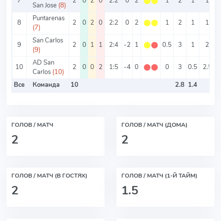
7
2
0
2
0
2:2
0
2
⬤
⬤
1
2
1
1
San Jose
(8)
Puntarenas
8
2
0
2
0
2:2
0
2
⬤
⬤
1
2
1
1
(7)
San Carlos
9
2
0
1
1
2:4
-2
1
⬤
⬤
0.5
3
1
2
(9)
AD San
10
2
0
0
2
1:5
-4
0
⬤
⬤
0
3
0.5
2.5
Carlos
(10)
Все
Команда
10
2.8
1.4
ГОЛОВ / МАТЧ
ГОЛОВ / МАТЧ (ДОМА)
2
2
ГОЛОВ / МАТЧ (В ГОСТЯХ)
ГОЛОВ / МАТЧ (1-Й ТАЙМ)
2
1.5