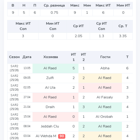
В
Н
П
Ср. разница
Макс
Мин
Макс ИТ
Мин ИТ
9
5
6
0.75
9
1
6
0
Макс ИТ
Мин ИТ
Ср ИТ
Ср ИТ
Ср. Т
Соп
Соп
Соп
3
0
2.05
1.3
3.35
ИТ
ИТ
Сезон
Дата
Хозяева
Гости
Т
1
2
SAR2
Al Raed
5
1
Abha
6
13.05
(25/26)
SAR2
Zulfi
2
2
Al Raed
4
09.05
(25/26)
SAR2
Al Ula
2
1
Al Raed
3
02.05
(25/26)
SAR2
Al Raed
1
2
Al Faisaly
3
27.04
(25/26)
SAR2
Draih
1
3
Al Raed
4
21.04
(25/26)
SAR2
Al Raed
0
1
Al Orobah
1
15.04
(25/26)
SAR2
Jeddah Clu
0
2
Al Raed
2
08.04
(25/26)
SAR2
Al Wehda M
2
2
Al Raed
4
90
03.04
(25/26)