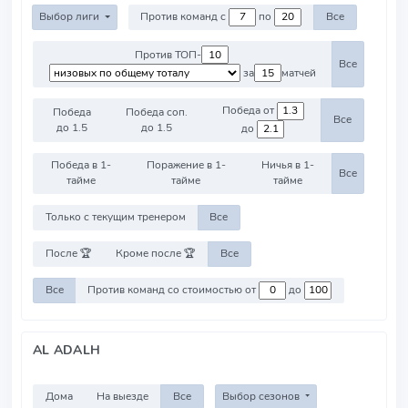
Выбор лиги
Против команд с
по
Все
Против ТОП-
Все
за
матчей
Победа от
Победа
Победа соп.
Все
до 1.5
до 1.5
до
Победа в 1-
Поражение в 1-
Ничья в 1-
Все
тайме
тайме
тайме
Только с текущим тренером
Все
После 🏆
Кроме после 🏆
Все
Все
Против команд со стоимостью от
до
AL ADALH
Дома
На выезде
Все
Выбор сезонов