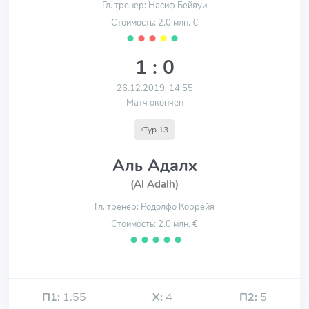
Гл. тренер: Насиф Бейяуи
Стоимость: 2.0 млн. €
⬤
⬤
⬤
⬤
⬤
1 : 0
26.12.2019, 14:55
Матч окончен
Тур 13
Аль Адалх
(Al Adalh)
Гл. тренер: Родолфо Коррейя
Стоимость: 2.0 млн. €
⬤
⬤
⬤
⬤
⬤
П1:
1.55
Х:
4
П2:
5