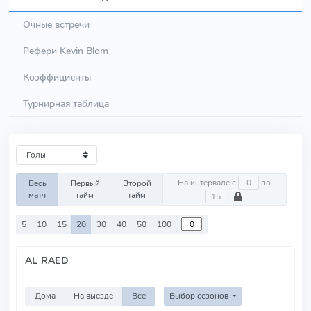
Очные встречи
Рефери Kevin Blom
Коэффициенты
Турнирная таблица
На интервале с
по
Весь
Первый
Второй
матч
тайм
тайм
5
10
15
20
30
40
50
100
AL RAED
Дома
На выезде
Все
Выбор сезонов