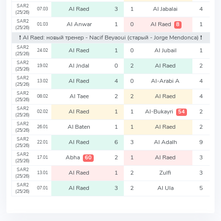
SAR2
Al Raed
3
1
Al Jabalai
4
07.03
(25/26)
SAR2
Al Anwar
1
0
Al Raed
1
8
01.03
(25/26)
❗️ Al Raed: новый тренер - Nacif Beyaoui
(старый - Jorge Mendonca)
❗️
SAR2
Al Raed
1
0
Al Jubail
1
24.02
(25/26)
SAR2
Al Jndal
0
2
Al Raed
2
19.02
(25/26)
SAR2
Al Raed
4
0
Al-Arabi A
4
13.02
(25/26)
SAR2
Al Taee
2
2
Al Raed
4
08.02
(25/26)
SAR2
Al Raed
1
1
Al-Bukayri
2
54
02.02
(25/26)
SAR2
Al Baten
1
1
Al Raed
2
26.01
(25/26)
SAR2
Al Raed
6
3
Al Adalh
9
22.01
(25/26)
SAR2
Abha
2
1
Al Raed
3
60
17.01
(25/26)
SAR2
Al Raed
1
2
Zulfi
3
13.01
(25/26)
SAR2
Al Raed
3
2
Al Ula
5
07.01
(25/26)