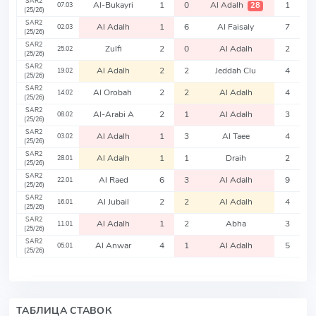
SAR2
Al-Bukayri
1
0
Al Adalh
1
28
07.03
(25/26)
SAR2
Al Adalh
1
6
Al Faisaly
7
02.03
(25/26)
SAR2
Zulfi
2
0
Al Adalh
2
25.02
(25/26)
SAR2
Al Adalh
2
2
Jeddah Clu
4
19.02
(25/26)
SAR2
Al Orobah
2
2
Al Adalh
4
14.02
(25/26)
SAR2
Al-Arabi A
2
1
Al Adalh
3
08.02
(25/26)
SAR2
Al Adalh
1
3
Al Taee
4
03.02
(25/26)
SAR2
Al Adalh
1
1
Draih
2
28.01
(25/26)
SAR2
Al Raed
6
3
Al Adalh
9
22.01
(25/26)
SAR2
Al Jubail
2
2
Al Adalh
4
16.01
(25/26)
SAR2
Al Adalh
1
2
Abha
3
11.01
(25/26)
SAR2
Al Anwar
4
1
Al Adalh
5
05.01
(25/26)
ТАБЛИЦА СТАВОК