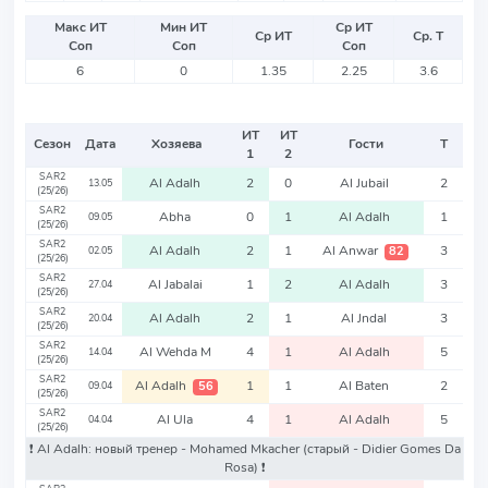
Макс ИТ
Мин ИТ
Ср ИТ
Ср ИТ
Ср. Т
Соп
Соп
Соп
6
0
1.35
2.25
3.6
ИТ
ИТ
Сезон
Дата
Хозяева
Гости
Т
1
2
SAR2
Al Adalh
2
0
Al Jubail
2
13.05
(25/26)
SAR2
Abha
0
1
Al Adalh
1
09.05
(25/26)
SAR2
Al Adalh
2
1
Al Anwar
3
82
02.05
(25/26)
SAR2
Al Jabalai
1
2
Al Adalh
3
27.04
(25/26)
SAR2
Al Adalh
2
1
Al Jndal
3
20.04
(25/26)
SAR2
Al Wehda M
4
1
Al Adalh
5
14.04
(25/26)
SAR2
Al Adalh
1
1
Al Baten
2
56
09.04
(25/26)
SAR2
Al Ula
4
1
Al Adalh
5
04.04
(25/26)
❗️ Al Adalh: новый тренер - Mohamed Mkacher
(старый - Didier Gomes Da
Rosa)
❗️