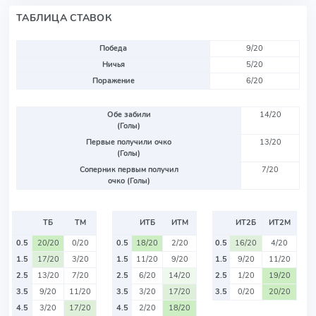
ТАБЛИЦА СТАВОК
Победа
9/20
Ничья
5/20
Поражение
6/20
Обе забили
14/20
(Голы)
Первые получили очко
13/20
(Голы)
Соперник первым получил
7/20
очко (Голы)
ТБ
ТМ
ИТБ
ИТМ
ИТ2Б
ИТ2М
0.5
20/20
0/20
0.5
18/20
2/20
0.5
16/20
4/20
1.5
17/20
3/20
1.5
11/20
9/20
1.5
9/20
11/20
2.5
13/20
7/20
2.5
6/20
14/20
2.5
1/20
19/20
3.5
9/20
11/20
3.5
3/20
17/20
3.5
0/20
20/20
4.5
3/20
17/20
4.5
2/20
18/20