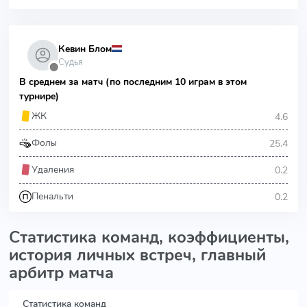
Кевин Блом
Судья
⬤
В среднем за матч (по последним 10 играм в этом
турнире)
4.6
ЖК
25.4
Фолы
0.2
Удаления
0.2
Пенальти
Статистика команд, коэффициенты,
история личных встреч, главный
арбитр матча
Статистика команд