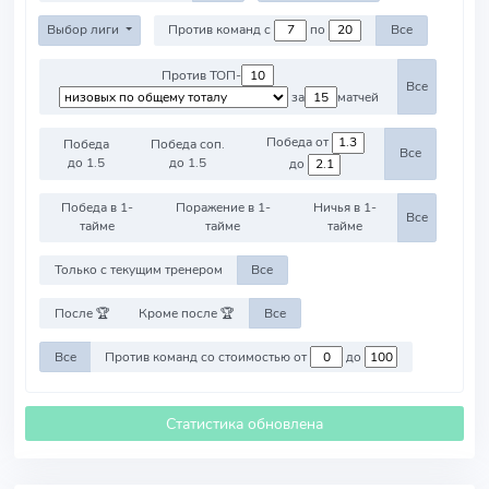
Выбор лиги
Против команд с
по
Все
Против ТОП-
Все
за
матчей
Победа от
Победа
Победа соп.
Все
до 1.5
до 1.5
до
Победа в 1-
Поражение в 1-
Ничья в 1-
Все
тайме
тайме
тайме
Только с текущим тренером
Все
После 🏆
Кроме после 🏆
Все
Все
Против команд со стоимостью от
до
Статистика обновлена