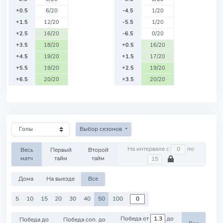
+0.5
6/20
-4.5
1/20
+1.5
12/20
-5.5
1/20
+2.5
16/20
-6.5
0/20
+3.5
18/20
+0.5
16/20
+4.5
19/20
+1.5
17/20
+5.5
19/20
+2.5
19/20
+6.5
20/20
+3.5
20/20
Выбор сезонов
На интервале с
по
Весь
Первый
Второй
матч
тайм
тайм
Дома
На выезде
Все
5
10
15
20
30
40
50
100
Победа от
до
Победа до
Победа соп. до