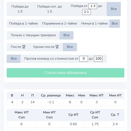
Победа от
до
Победа до
Победа соп. до
Все
1.5
1.5
Победа в 1-тайме
Поражение в 1-тайме
Ничья в 1-тайме
Все
Только с текущим тренером
Все
После 🏆
Кроме после 🏆
Все
Все
Против команд со стоимостью от
до
Статистика обновлена
В
Н
П
Ср. разница
Макс
Мин
Макс ИТ
Мин ИТ
4
2
14
-1.1
6
0
3
0
Макс ИТ
Мин ИТ
Ср ИТ
Ср ИТ
Ср. Т
Соп
Соп
Соп
6
0
0.65
1.75
2.4