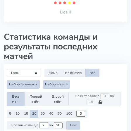
⬤
⬤
⬤
⬤
⬤
Liga II
Статистика команды и
результаты последних
матчей
Дома
На выезде
Все
Выбор сезонов
Выбор лиги
На интервале с
по
Весь
Первый
Второй
матч
тайм
тайм
5
10
15
20
30
40
50
100
Против команд с
по
Все