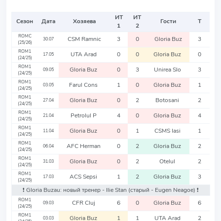
ИТ
ИТ
Сезон
Дата
Хозяева
Гости
Т
1
2
ROMC
CSM Ramnic
3
0
Gloria Buz
3
30.07
(25/26)
ROM1
UTA Arad
0
0
Gloria Buz
0
17.05
(24/25)
ROM1
Gloria Buz
0
3
Unirea Slo
3
09.05
(24/25)
ROM1
Farul Cons
1
0
Gloria Buz
1
03.05
(24/25)
ROM1
Gloria Buz
0
2
Botosani
2
27.04
(24/25)
ROM1
Petrolul P
4
0
Gloria Buz
4
21.04
(24/25)
ROM1
Gloria Buz
0
1
CSMS Iasi
1
11.04
(24/25)
ROM1
AFC Herman
0
2
Gloria Buz
2
06.04
(24/25)
ROM1
Gloria Buz
0
2
Otelul
2
31.03
(24/25)
ROM1
ACS Sepsi
1
2
Gloria Buz
3
17.03
(24/25)
❗️ Gloria Buzau: новый тренер - Ilie Stan
(старый - Eugen Neagoe)
❗️
ROM1
CFR Cluj
6
0
Gloria Buz
6
09.03
(24/25)
ROM1
Gloria Buz
1
1
UTA Arad
2
03.03