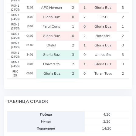
(24/25)
ROM1
AFC Herman
2
1
Gloria Buz
3
21.02
(24/25)
ROM1
Gloria Buz
0
2
FCSB
2
16.02
(24/25)
ROM1
Farul Cons
1
0
Gloria Buz
1
10.02
(24/25)
ROM1
Gloria Buz
0
2
Botosani
2
04.02
(24/25)
ROM1
Otelul
2
1
Gloria Buz
3
01.02
(24/25)
ROM1
Gloria Buz
3
0
Unirea Slo
3
24.01
(24/25)
ROM1
Universita
2
1
Gloria Buz
3
18.01
(24/25)
FRIC
Gloria Buz
2
0
Turan Tovu
2
09.01
(25)
ТАБЛИЦА СТАВОК
Победа
4/20
Ничья
2/20
Поражение
14/20