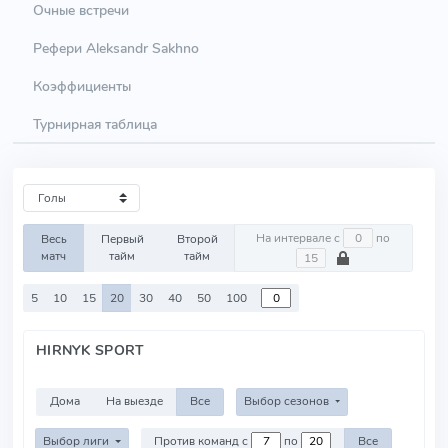
Очные встречи
Рефери Aleksandr Sakhno
Коэффициенты
Турнирная таблица
На интервале с
по
Весь
Первый
Второй
матч
тайм
тайм
5
10
15
20
30
40
50
100
HIRNYK SPORT
Дома
На выезде
Все
Выбор сезонов
Выбор лиги
Против команд с
по
Все