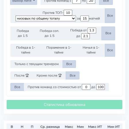
Выбор лиги
Против команд с
по
Все
Против ТОП-
Все
за
матчей
Победа от
Победа
Победа соп.
Все
до 1.5
до 1.5
до
Победа в 1-
Поражение в 1-
Ничья в 1-
Все
тайме
тайме
тайме
Только с текущим тренером
Все
После 🏆
Кроме после 🏆
Все
Все
Против команд со стоимостью от
до
Статистика обновлена
В
Н
П
Ср. разница
Макс
Мин
Макс ИТ
Мин ИТ