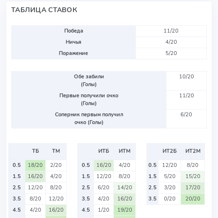
ТАБЛИЦА СТАВОК
Победа
11/20
Ничья
4/20
Поражение
5/20
Обе забили
10/20
(Голы)
Первые получили очко
11/20
(Голы)
Соперник первым получил
6/20
очко (Голы)
ТБ
ТМ
ИТБ
ИТМ
ИТ2Б
ИТ2М
0.5
18/20
2/20
0.5
16/20
4/20
0.5
12/20
8/20
1.5
16/20
4/20
1.5
12/20
8/20
1.5
5/20
15/20
2.5
12/20
8/20
2.5
6/20
14/20
2.5
3/20
17/20
3.5
8/20
12/20
3.5
4/20
16/20
3.5
0/20
20/20
4.5
4/20
16/20
4.5
1/20
19/20