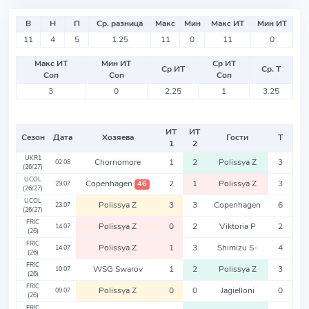
В
Н
П
Ср. разница
Макс
Мин
Макс ИТ
Мин ИТ
11
4
5
1.25
11
0
11
0
Макс ИТ
Мин ИТ
Ср ИТ
Ср ИТ
Ср. Т
Соп
Соп
Соп
3
0
2.25
1
3.25
ИТ
ИТ
Сезон
Дата
Хозяева
Гости
Т
1
2
UKR1
Chornomore
1
2
Polissya Z
3
02.08
(26/27)
UCOL
Copenhagen
2
1
Polissya Z
3
46
29.07
(26/27)
UCOL
Polissya Z
3
3
Copenhagen
6
23.07
(26/27)
FRIC
Polissya Z
0
2
Viktoria P
2
14.07
(26)
FRIC
Polissya Z
1
3
Shimizu S-
4
14.07
(26)
FRIC
WSG Swarov
1
2
Polissya Z
3
10.07
(26)
FRIC
Polissya Z
0
0
Jagielloni
0
09.07
(26)
FRIC