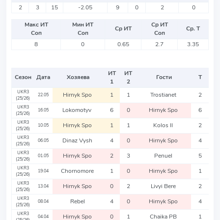
2
3
15
-2.05
9
0
2
0
Макс ИТ
Мин ИТ
Ср ИТ
Ср ИТ
Ср. Т
Соп
Соп
Соп
8
0
0.65
2.7
3.35
ИТ
ИТ
Сезон
Дата
Хозяева
Гости
Т
1
2
UKR3
Hirnyk Spo
1
1
Trostianet
2
22.05
(25/26)
UKR3
Lokomotyv
6
0
Hirnyk Spo
6
16.05
(25/26)
UKR3
Hirnyk Spo
1
1
Kolos II
2
10.05
(25/26)
UKR3
Dinaz Vysh
4
0
Hirnyk Spo
4
06.05
(25/26)
UKR3
Hirnyk Spo
2
3
Penuel
5
01.05
(25/26)
UKR3
Chornomore
1
0
Hirnyk Spo
1
19.04
(25/26)
UKR3
Hirnyk Spo
0
2
Livyi Bere
2
13.04
(25/26)
UKR3
Rebel
4
0
Hirnyk Spo
4
08.04
(25/26)
UKR3
Hirnyk Spo
0
1
Chaika PB
1
04.04