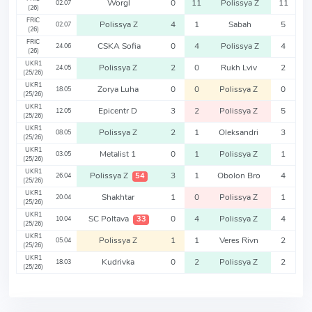
Worgl
0
11
Polissya Z
11
02.07
(26)
FRIC
Polissya Z
4
1
Sabah
5
02.07
(26)
FRIC
CSKA Sofia
0
4
Polissya Z
4
24.06
(26)
UKR1
Polissya Z
2
0
Rukh Lviv
2
24.05
(25/26)
UKR1
Zorya Luha
0
0
Polissya Z
0
18.05
(25/26)
UKR1
Epicentr D
3
2
Polissya Z
5
12.05
(25/26)
UKR1
Polissya Z
2
1
Oleksandri
3
08.05
(25/26)
UKR1
Metalist 1
0
1
Polissya Z
1
03.05
(25/26)
UKR1
Polissya Z
3
1
Obolon Bro
4
54
26.04
(25/26)
UKR1
Shakhtar
1
0
Polissya Z
1
20.04
(25/26)
UKR1
SC Poltava
0
4
Polissya Z
4
33
10.04
(25/26)
UKR1
Polissya Z
1
1
Veres Rivn
2
05.04
(25/26)
UKR1
Kudrivka
0
2
Polissya Z
2
18.03
(25/26)