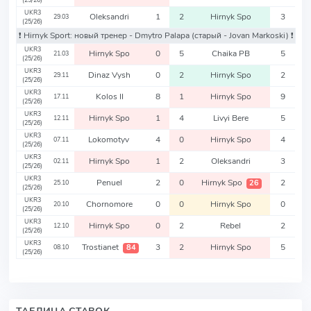
(25/26)
UKR3
Oleksandri
1
2
Hirnyk Spo
3
29.03
(25/26)
❗️ Hirnyk Sport: новый тренер - Dmytro Palapa
(старый - Jovan Markoski)
❗️
UKR3
Hirnyk Spo
0
5
Chaika PB
5
21.03
(25/26)
UKR3
Dinaz Vysh
0
2
Hirnyk Spo
2
29.11
(25/26)
UKR3
Kolos II
8
1
Hirnyk Spo
9
17.11
(25/26)
UKR3
Hirnyk Spo
1
4
Livyi Bere
5
12.11
(25/26)
UKR3
Lokomotyv
4
0
Hirnyk Spo
4
07.11
(25/26)
UKR3
Hirnyk Spo
1
2
Oleksandri
3
02.11
(25/26)
UKR3
Penuel
2
0
Hirnyk Spo
2
26
25.10
(25/26)
UKR3
Chornomore
0
0
Hirnyk Spo
0
20.10
(25/26)
UKR3
Hirnyk Spo
0
2
Rebel
2
12.10
(25/26)
UKR3
Trostianet
3
2
Hirnyk Spo
5
84
08.10
(25/26)