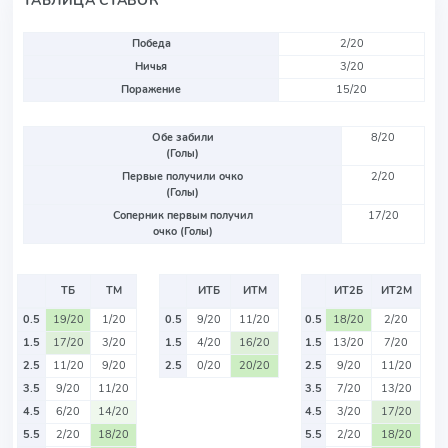
ТАБЛИЦА СТАВОК
Победа
2/20
Ничья
3/20
Поражение
15/20
Обе забили
8/20
(Голы)
Первые получили очко
2/20
(Голы)
Соперник первым получил
17/20
очко (Голы)
ТБ
ТМ
ИТБ
ИТМ
ИТ2Б
ИТ2М
0.5
19/20
1/20
0.5
9/20
11/20
0.5
18/20
2/20
1.5
17/20
3/20
1.5
4/20
16/20
1.5
13/20
7/20
2.5
11/20
9/20
2.5
0/20
20/20
2.5
9/20
11/20
3.5
9/20
11/20
3.5
7/20
13/20
4.5
6/20
14/20
4.5
3/20
17/20
5.5
2/20
18/20
5.5
2/20
18/20