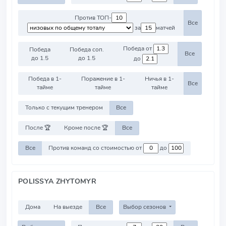
Против ТОП-
Все
за
матчей
Победа от
Победа
Победа соп.
Все
до 1.5
до 1.5
до
Победа в 1-
Поражение в 1-
Ничья в 1-
Все
тайме
тайме
тайме
Только с текущим тренером
Все
После 🏆
Кроме после 🏆
Все
Все
Против команд со стоимостью от
до
POLISSYA ZHYTOMYR
Дома
На выезде
Все
Выбор сезонов