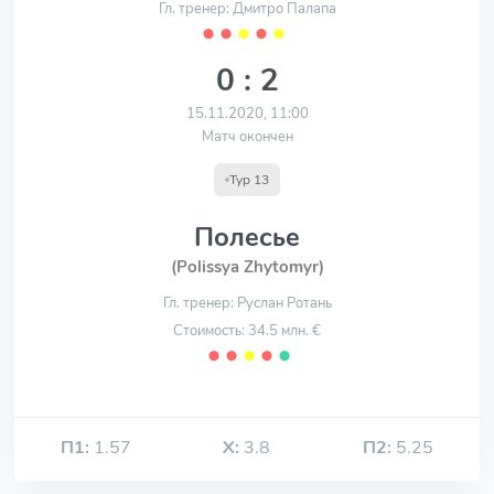
Гл. тренер: Дмитро Палапа
⬤
⬤
⬤
⬤
⬤
0 : 2
15.11.2020, 11:00
Матч окончен
Тур 13
Полесье
(Polissya Zhytomyr)
Гл. тренер: Руслан Ротань
Стоимость: 34.5 млн. €
⬤
⬤
⬤
⬤
⬤
П1:
1.57
Х:
3.8
П2:
5.25