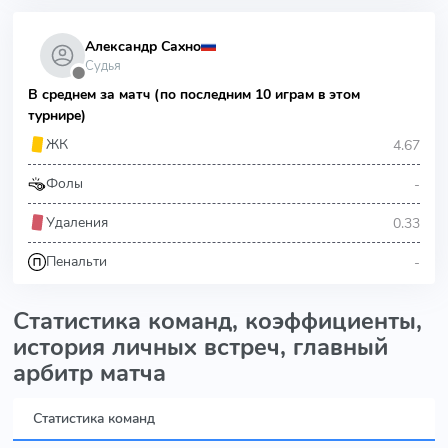
Александр Сахно
Судья
⬤
В среднем за матч (по последним 10 играм в этом
турнире)
4.67
ЖК
-
Фолы
0.33
Удаления
-
Пенальти
Статистика команд, коэффициенты,
история личных встреч, главный
арбитр матча
Статистика команд